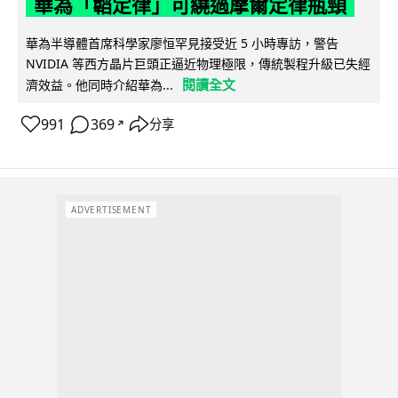
華為「韜定律」可繞過摩爾定律瓶頸
華為半導體首席科學家廖恒罕見接受近 5 小時專訪，警告
NVIDIA 等西方晶片巨頭正逼近物理極限，傳統製程升級已失經
閱讀全文
濟效益。他同時介紹華為...
991
369
分享
↗
ADVERTISEMENT