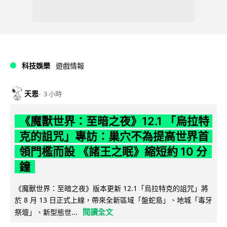
科技娛樂
遊戲情報
天恩
3 小時
《魔獸世界：至暗之夜》12.1 「烏拉特
克的詛咒」專訪：巢穴不為提高世界首
領門檻而設 《諸王之眠》縮短約 10 分
鐘
《魔獸世界：至暗之夜》版本更新 12.1「烏拉特克的詛咒」將
於 8 月 13 日正式上線，帶來全新區域「盤蛇島」、地城「毒牙
閱讀全文
祭壇」、新型態世...