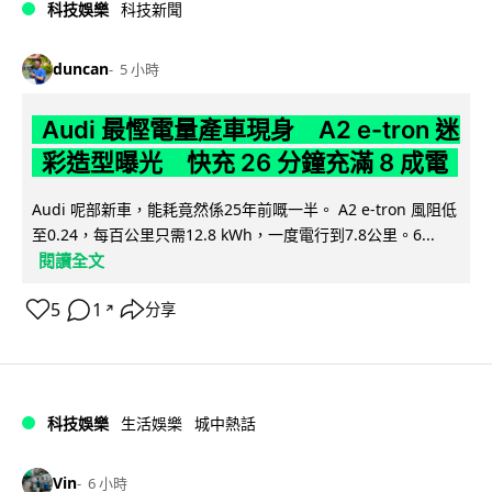
科技娛樂
科技新聞
duncan
5 小時
Audi 最慳電量產車現身 A2 e-tron 迷
彩造型曝光 快充 26 分鐘充滿 8 成電
Audi 呢部新車，能耗竟然係25年前嘅一半。 A2 e-tron 風阻低
至0.24，每百公里只需12.8 kWh，一度電行到7.8公里。6...
閱讀全文
5
1
分享
↗
科技娛樂
生活娛樂
城中熱話
Vin
6 小時