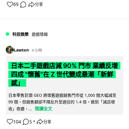
69
分享
科技娛樂
遊戲情報
Lawton
4 小時
日本二手遊戲店減 90% 門市 業績反增
四成 "懷舊"在 Z 世代變成最潮「新鮮
感」
日本零售巨頭 GEO 將懷舊遊戲銷售門市從 1,000 間大幅減至
99 間，但銷售額卻不降反升至過往的 1.4 倍。做到「減店增
閱讀全文
收」奇蹟，...
104
5
分享
↗