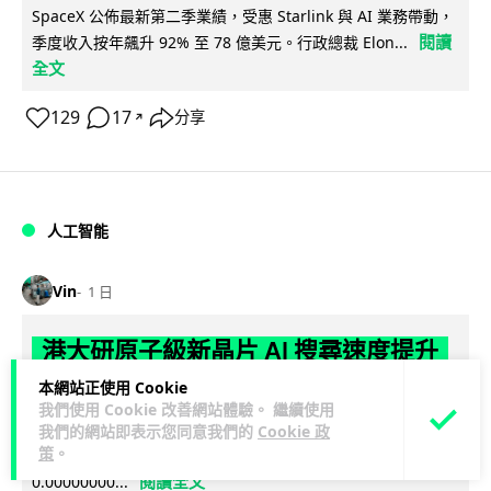
SpaceX 公佈最新第二季業績，受惠 Starlink 與 AI 業務帶動，
閱讀
季度收入按年飆升 92% 至 78 億美元。行政總裁 Elon...
全文
129
17
分享
↗
人工智能
Vin
1 日
港大研原子級新晶片 AI 搜尋速度提升
一億倍 手機人臉識別免上雲端
本網站正使用 Cookie
我們使用 Cookie 改善網站體驗。 繼續使用
香港大學團隊成功研發原子級厚度的「模擬存內搜尋」晶片，
我們的網站即表示您同意我們的
Cookie 政
策
。
比傳統 CPU 搜尋速度快約 1 億倍，延遲低至 36 皮秒（即
閱讀全文
0.00000000...