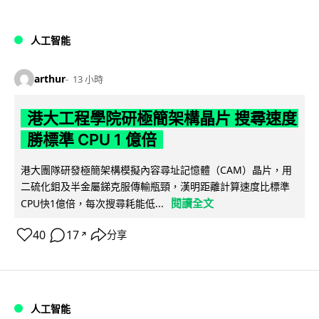
人工智能
arthur
13 小時
港大工程學院研極簡架構晶片 搜尋速度
勝標準 CPU 1 億倍
港大團隊研發極簡架構模擬內容尋址記憶體（CAM）晶片，用
二硫化鉬及半金屬銻克服傳輸瓶頸，漢明距離計算速度比標準
閱讀全文
CPU快1億倍，每次搜尋耗能低...
40
17
分享
↗
人工智能