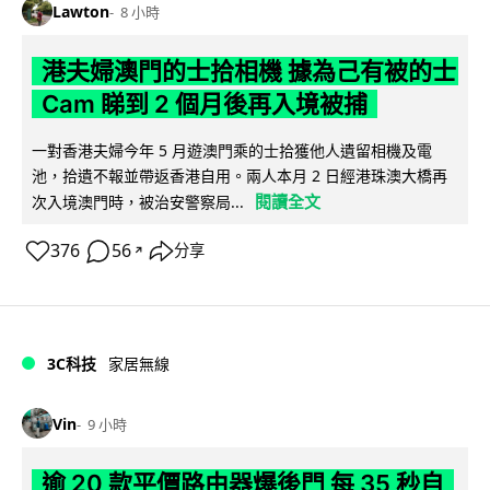
Lawton
8 小時
港夫婦澳門的士拾相機 據為己有被的士
Cam 睇到 2 個月後再入境被捕
一對香港夫婦今年 5 月遊澳門乘的士拾獲他人遺留相機及電
池，拾遺不報並帶返香港自用。兩人本月 2 日經港珠澳大橋再
閱讀全文
次入境澳門時，被治安警察局...
376
56
分享
↗
3C科技
家居無線
Vin
9 小時
逾 20 款平價路由器爆後門 每 35 秒自