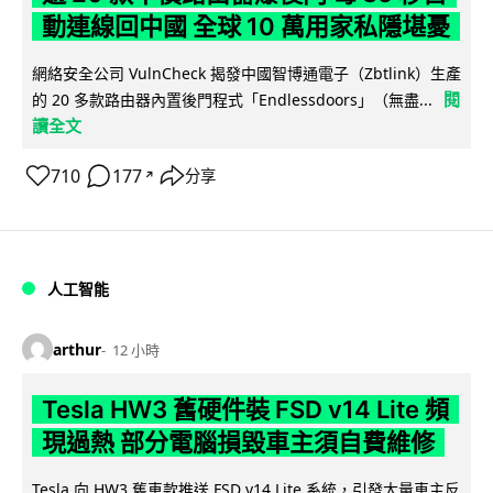
動連線回中國 全球 10 萬用家私隱堪憂
網絡安全公司 VulnCheck 揭發中國智博通電子（Zbtlink）生產
閱
的 20 多款路由器內置後門程式「Endlessdoors」（無盡...
讀全文
710
177
分享
↗
人工智能
arthur
12 小時
Tesla HW3 舊硬件裝 FSD v14 Lite 頻
現過熱 部分電腦損毀車主須自費維修
Tesla 向 HW3 舊車款推送 FSD v14 Lite 系統，引發大量車主反