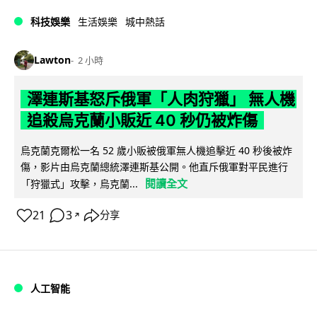
科技娛樂
生活娛樂
城中熱話
Lawton
2 小時
澤連斯基怒斥俄軍「人肉狩獵」 無人機
追殺烏克蘭小販近 40 秒仍被炸傷
烏克蘭克爾松一名 52 歲小販被俄軍無人機追擊近 40 秒後被炸
傷，影片由烏克蘭總統澤連斯基公開。他直斥俄軍對平民進行
閱讀全文
「狩獵式」攻擊，烏克蘭...
21
3
分享
↗
人工智能