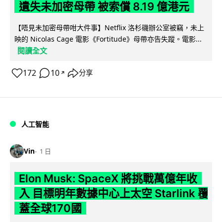
遺失未加密母帶 被索償 8.19 億港元
【唔見未加密母帶咁大件事】Netflix 洛杉磯辦公室被竊，未上
映的 Nicolas Cage 電影《Fortitude》母帶亦告失蹤。電影...
閱讀全文
172
10
分享
↗
人工智能
Vin
1 日
Elon Musk: SpaceX 將挑戰萬億年收
入 目標明年數據中心上太空 Starlink 覆
蓋全球170國