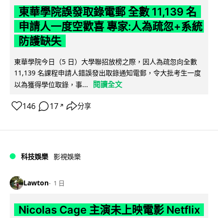
東華學院誤發取錄電郵 全數 11,139 名
申請人一度空歡喜 專家:人為疏忽+系統
防護缺失
東華學院今日（5 日）大學聯招放榜之際，因人為疏忽向全數
11,139 名課程申請人錯誤發出取錄通知電郵，令大批考生一度
閱讀全文
以為獲得學位取錄，事...
146
17
分享
↗
科技娛樂
影視娛樂
Lawton
1 日
Nicolas Cage 主演未上映電影 Netflix