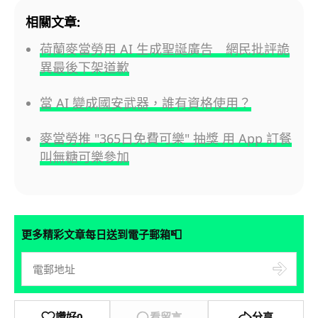
相關文章:
荷蘭麥當勞用 AI 生成聖誕廣告 網民批評詭
異最後下架道歉
當 AI 變成國安武器，誰有資格使用？
麥當勞推 "365日免費可樂" 抽獎 用 App 訂餐
叫無糖可樂參加
📮
更多精彩文章每日送到電子郵箱
讚好
0
看留言
分享