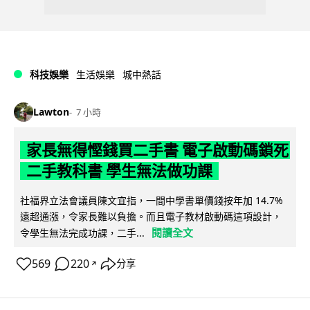
科技娛樂
生活娛樂
城中熱話
Lawton
7 小時
家長無得慳錢買二手書 電子啟動碼鎖死
二手教科書 學生無法做功課
社福界立法會議員陳文宜指，一間中學書單價錢按年加 14.7%
遠超通漲，令家長難以負擔。而且電子教材啟動碼這項設計，
閱讀全文
令學生無法完成功課，二手...
569
220
分享
↗