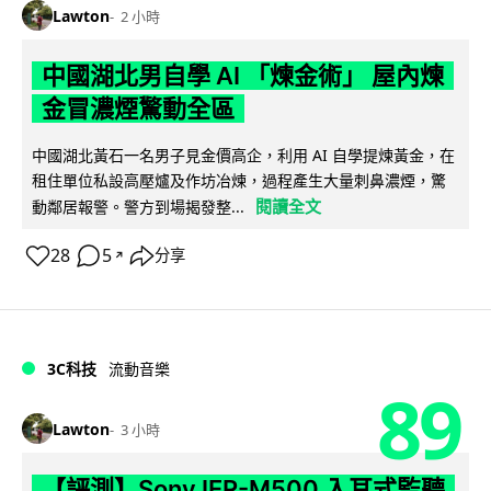
Lawton
2 小時
中國湖北男自學 AI 「煉金術」 屋內煉
金冒濃煙驚動全區
中國湖北黃石一名男子見金價高企，利用 AI 自學提煉黃金，在
租住單位私設高壓爐及作坊冶煉，過程產生大量刺鼻濃煙，驚
閱讀全文
動鄰居報警。警方到場揭發整...
28
5
分享
↗
3C科技
流動音樂
89
Lawton
3 小時
【評測】Sony IER-M500 入耳式監聽