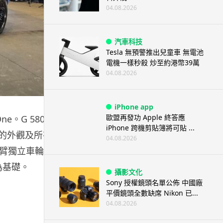
04.08.2026
汽車科技
Tesla 無預警推出兒童車 無電池
電機一樣秒殺 炒至約港幣39萬
04.08.2026
iPhone app
歐盟再發功 Apple 終答應
ne。G 580e
iPhone 跨機剪貼簿將可貼 ...
明的外觀及所有
04.08.2026
臂獨立車輪懸
為基礎。
攝影文化
Sony 授權鏡頭名單公佈 中國廠
平價鏡頭全數缺席 Nikon 已...
04.08.2026