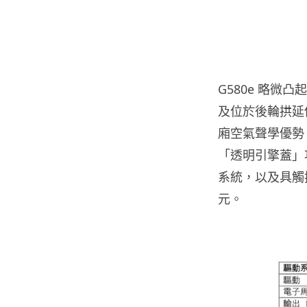
G580e 略微
及位於後輪拱延伸
廂空氣聲學優勢。
「透明引擎蓋」功
系統，以及具觸控
元。