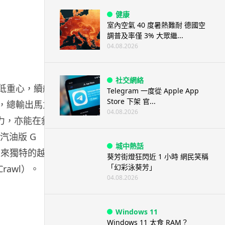
健康
室內空氣 40 度暑熱難耐 德國空
調普及率僅 3% 大眾繼...
04.08.2026
社交網絡
持低重心，續航
Telegram 一度從 Apple App
Store 下架 官...
力，總輸出馬力
04.08.2026
能力，亦能在斜
汽油版 G
城中熱話
並帶來獨特的越野
葵芳街燈狂閃近 1 小時 網民笑稱
「幻彩泳葵芳」
Crawl）。
04.08.2026
Windows 11
Windows 11 太食 RAM？