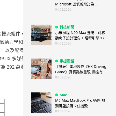
Microsoft 認低威承諾為 ...
04.08.2026
科技新聞
小米澎程 N90 Max 登場！可移
上的擾流組件，以
動房子設計理念 + 增程引擎 17...
空氣動力學和車
04.08.2026
IT，以及配備
BUX 多媒體
手提電話
 292 萬港
【試玩】本地製作《HK Driving
Game》真實路線重現 操控有...
03.08.2026
Mac
M5 Max MacBook Pro 過熱 熱
到鍵盤按鍵卡住機殼 ...
03.08.2026