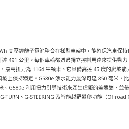
116 kWh 高壓鋰離子電池整合在梯型車架中，能確保汽車保
可達 491 公里。每個車輪都透過獨立控制馬達來提供動
 匹，最高扭力為 1164 牛頓米。它具備高達 45 度的爬坡
斜坡上保持穩定。G580e 涉水能力最深可達 850 毫米，比
150 毫米。G580e 利用扭力引導技術來產生虛擬的差速鎖，
TURN、G-STEERING 及智能越野攀爬功能（Offroad 