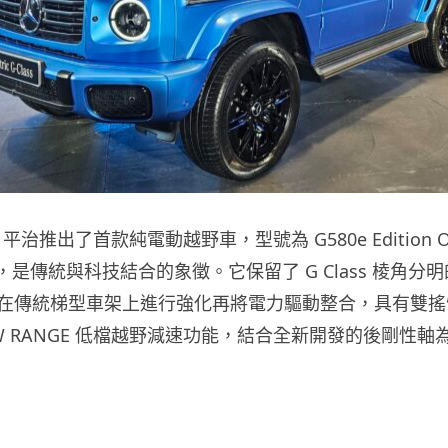
enz 平治推出了首款純電動越野車，型號為 G580e Edition O
術，是傳統與科技結合的象徵。它保留了 G Class 棱角分
在傳統梯型車架上進行強化再將電力驅動整合，具有雙搖
W RANGE 低檔越野減速功能，結合全新開發的後剛性軸