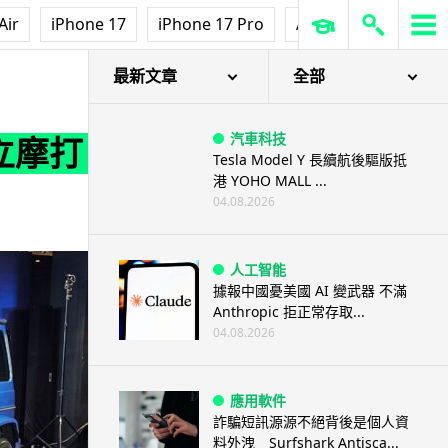
Air
iPhone 17
iPhone 17 Pro
AirPods Pro 3
Ap
最新文章
全部
汽車科技
立摩打 +
Tesla Model Y 長續航後驅版抵
港 YOHO MALL ...
04.08.2026
人工智能
據報中國憂美國 AI 變武器 不滿
Anthropic 拒正常存取...
04.08.2026
應用軟件
詐騙短訊源源不絕背後是個人資
料外洩 Surfshark Antisca...