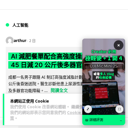
人工智能
arthur
2 日
×
AI 減肥餐單配合高強度操練 成都男
45 日減 20 公斤後多器官衰竭
成都一名男子跟隨 AI 制訂高強度減脂計劃，45 日內減去約 20
公斤後昏迷送院。醫生診斷他患上尿源性膿毒症、膿毒性休克
閱讀全文
及多器官功能障礙。...
本網站正使用 Cookie
23
4
分享
↗
我們使用 Cookie 改善網站體驗。 繼續使用
🎵
⛶
我們的網站即表示您同意我們的
Cookie 政
策
。
📖 詳細評測
→