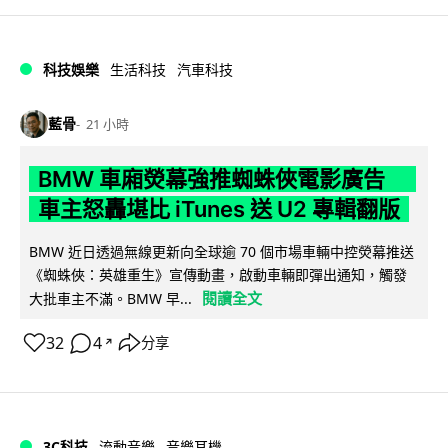
科技娛樂
生活科技
汽車科技
藍骨
21 小時
BMW 車廂熒幕強推蜘蛛俠電影廣告
車主怒轟堪比 iTunes 送 U2 專輯翻版
BMW 近日透過無線更新向全球逾 70 個市場車輛中控熒幕推送
《蜘蛛俠：英雄重生》宣傳動畫，啟動車輛即彈出通知，觸發
閱讀全文
大批車主不滿。BMW 早...
32
4
分享
↗
3C科技
流動音樂
音樂耳機