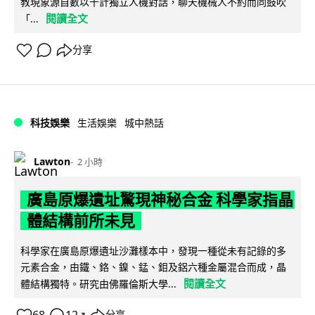
教現象源自數以千計獨立人機對話，聊天機械人不約而同鼓吹
閱讀全文
「...
分享
科技娛樂
生活娛樂
城中熱話
Lawton
2 小時
廣島原爆遺址驚現神秘合金 科學家指晶
體結構前所未見
科學家在廣島原爆遺址沙灘樣本中，發現一種從未有記錄的多
元素合金，由鐵、鉻、鎳、錳、鉬及鋁六種金屬混合而成，晶
閱讀全文
體結構獨特。研究由佛羅倫斯大學...
↗