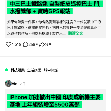
中三巴士鐵路迷 自製紙皮遙控巴士 門,
水撥識郁 + 實時GPS報站
如果你熱愛一件事，你會熱愛到怎樣的程度？一位就讀中三的
巴士鐵路迷，選擇由零開始，把自己的興趣一步步變成真正可
閱讀全文
以運作的作品。他以紙皮親手製作出...
4,618
258
分享
↗
科技娛樂
生活娛樂
城中熱話
Vin
2 日
iPhone 加速撤出中國 印度成新機主要
基地 上年組裝增至5500萬部