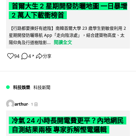
首爾大生 2 星期開發防曬地圖 一日暴增
2 萬人下載衝榜首
【行路都要揀好有遮陰】南韓首爾大學 23 歲學生劉敏俊利用 2
星期開發防曬導航 App「走向陰涼處」，結合建築物高度、太
閱讀全文
陽仰角及行道樹陰影...
94
4
分享
↗
科技娛樂
科技新聞
arthur
1 日
冷氣 24 小時長開電費更平？內地網民
自測結果兩極 專家拆解慳電邏輯