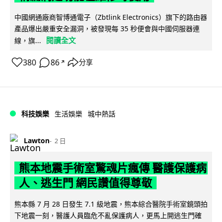
中國網通廠商智博通電子（Zbtlink Electronics）旗下的路由器
產品爆出嚴重安全漏洞，被發現每 35 秒便會與中國伺服器連
閱讀全文
線，旗...
380
86
分享
↗
科技娛樂
生活娛樂
城中熱話
Lawton
2 日
熊本地震手術室驚魂片瘋傳 醫護保護病
人、逃生門 網民讚值得尊敬
熊本縣 7 月 28 日發生 7.1 級地震，熊本綜合醫院手術室鏡頭拍
下地震一刻，醫護人員臨危不亂保護病人，更馬上開逃生門確