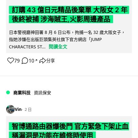
訂購 43 億日元精品後棄單 大阪女 2 年
後終被捕 涉海賊王,火影周邊產品
日本警視廳神田署 8 月 6 日公布，拘捕一名 32 歲大阪女子，
指她涉嫌在出版巨頭集英社旗下官方網店「JUMP
閱讀全文
CHARACTERS ST...
79
10
分享
↗
商業科技
資訊保安
Vin
2 日
智博通路由器爆後門 官方緊急下架止血
稱漏洞是功能在維修時使用