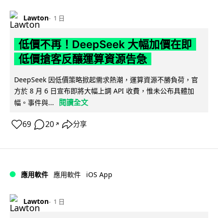
Lawton
1 日
低價不再！DeepSeek 大幅加價在即
低價搶客反釀運算資源告急
DeepSeek 因低價策略掀起需求熱潮，運算資源不勝負荷，官
方於 8 月 6 日宣布即將大幅上調 API 收費，惟未公布具體加
閱讀全文
幅。事件與...
69
20
分享
↗
iOS App
應用軟件
應用軟件
Lawton
1 日