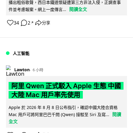
播出粗俗歌聲，西日本鐵道懷疑遭第三方非法入侵，正調查事
閱讀全文
件並考慮報案。網上一度傳言...
34
2
分享
↗
人工智能
Lawton
6 小時
阿里 Qwen 正式駁入 Apple 生態 中國
大陸 Mac 用戶率先使用
Apple 於 2026 年 8 月 8 日公布指引，確認中國大陸合資格
閱讀
Mac 用戶可將阿里巴巴千問 (Qwen) 接駁至 Siri 及寫...
全文