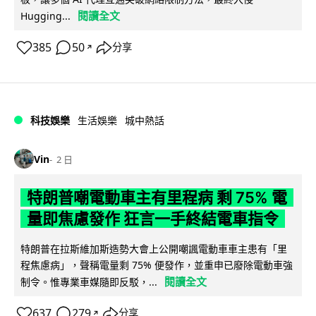
閱讀全文
Hugging...
385
50
分享
↗
科技娛樂
生活娛樂
城中熱話
Vin
2 日
特朗普嘲電動車主有里程病 剩 75% 電
量即焦慮發作 狂言一手終結電車指令
特朗普在拉斯維加斯造勢大會上公開嘲諷電動車車主患有「里
程焦慮病」，聲稱電量剩 75% 便發作，並重申已廢除電動車強
閱讀全文
制令。惟專業車媒隨即反駁，...
637
279
分享
↗