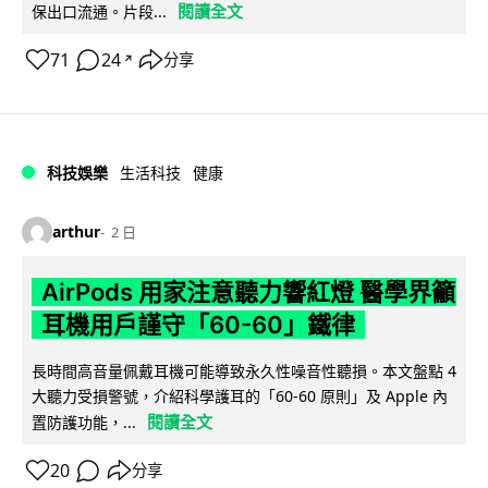
閱讀全文
保出口流通。片段...
71
24
分享
↗
科技娛樂
生活科技
健康
arthur
2 日
AirPods 用家注意聽力響紅燈 醫學界籲
耳機用戶謹守「60-60」鐵律
長時間高音量佩戴耳機可能導致永久性噪音性聽損。本文盤點 4
大聽力受損警號，介紹科學護耳的「60-60 原則」及 Apple 內
閱讀全文
置防護功能，...
20
分享