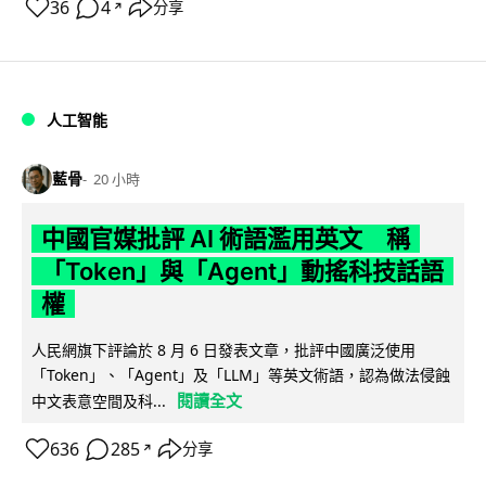
36
4
分享
↗
人工智能
藍骨
20 小時
中國官媒批評 AI 術語濫用英文 稱
「Token」與「Agent」動搖科技話語
權
人民網旗下評論於 8 月 6 日發表文章，批評中國廣泛使用
「Token」、「Agent」及「LLM」等英文術語，認為做法侵蝕
閱讀全文
中文表意空間及科...
636
285
分享
↗