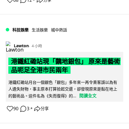
68
12
分享
科技娛樂
生活娛樂
城中熱話
Lawton
4 小時
港鐵紅磡站現「黐地銀包」 原來是藝術
品呃足全港市民兩年
港鐵紅磡站月台一個銀色「銀包」多年來一再令乘客誤以為有
人遺失財物，事主原本打算拾起交還，卻發現原來是黏在地上
閱讀全文
的藝術品。這件名為《失而復得》的...
90
3
分享
↗