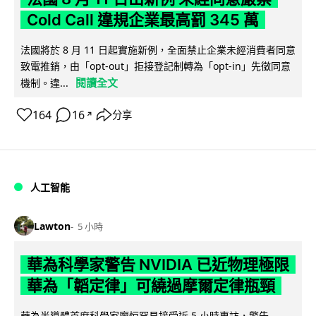
Cold Call 違規企業最高罰 345 萬
法國將於 8 月 11 日起實施新例，全面禁止企業未經消費者同意
致電推銷，由「opt-out」拒接登記制轉為「opt-in」先徵同意
閱讀全文
機制。違...
164
16
分享
↗
人工智能
Lawton
5 小時
華為科學家警告 NVIDIA 已近物理極限
華為「韜定律」可繞過摩爾定律瓶頸
華為半導體首席科學家廖恒罕見接受近 5 小時專訪，警告