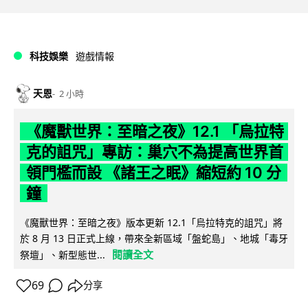
科技娛樂
遊戲情報
天恩
2 小時
《魔獸世界：至暗之夜》12.1 「烏拉特
克的詛咒」專訪：巢穴不為提高世界首
領門檻而設 《諸王之眠》縮短約 10 分
鐘
《魔獸世界：至暗之夜》版本更新 12.1「烏拉特克的詛咒」將
於 8 月 13 日正式上線，帶來全新區域「盤蛇島」、地城「毒牙
閱讀全文
祭壇」、新型態世...
69
分享