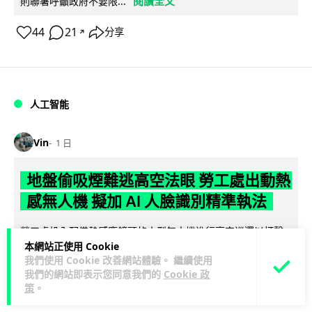
閱讀全文
則聯署呼籲政府不要限...
44
21
分享
↗
人工智能
Vin
1 日
地盤偷吸煙難逃高空法眼 勞工處出動熱
感無人機 擬加 AI 人臉識別精準執法
勞工處投入配備熱感應鏡頭的小型無人機進行高空巡邏以打擊
本網站正使用 Cookie
地盤違例吸煙，並正研究於未來一年內引入 AI 人臉識別與行為
我們使用 Cookie 改善網站體驗。 繼續使用
閱讀全文
分析功能，結合三大技術進一...
我們的網站即表示您同意我們的
Cookie 政
策
。
246
55
分享
↗