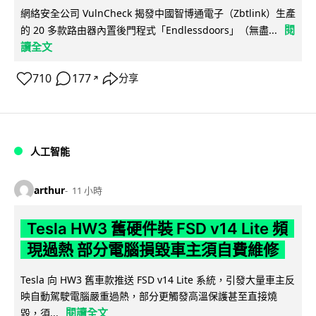
網絡安全公司 VulnCheck 揭發中國智博通電子（Zbtlink）生產
閱
的 20 多款路由器內置後門程式「Endlessdoors」（無盡...
讀全文
710
177
分享
↗
人工智能
arthur
11 小時
Tesla HW3 舊硬件裝 FSD v14 Lite 頻
現過熱 部分電腦損毀車主須自費維修
Tesla 向 HW3 舊車款推送 FSD v14 Lite 系統，引發大量車主反
映自動駕駛電腦嚴重過熱，部分更觸發高溫保護甚至直接燒
閱讀全文
毀，須...