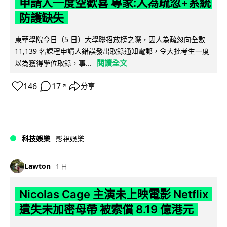
申請人一度空歡喜 專家:人為疏忽+系統
防護缺失
東華學院今日（5 日）大學聯招放榜之際，因人為疏忽向全數
11,139 名課程申請人錯誤發出取錄通知電郵，令大批考生一度
閱讀全文
以為獲得學位取錄，事...
146
17
分享
↗
科技娛樂
影視娛樂
Lawton
1 日
Nicolas Cage 主演未上映電影 Netflix
遺失未加密母帶 被索償 8.19 億港元