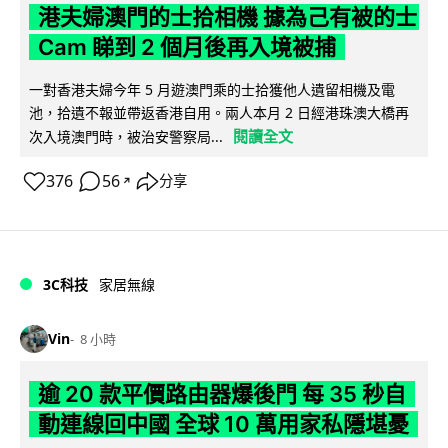
港夫婦澳門的士拾相機 據為己有被的士
Cam 睇到 2 個月後再入境被捕
一對香港夫婦今年 5 月遊澳門乘的士拾獲他人遺留相機及電
池，拾遺不報並帶返香港自用。兩人本月 2 日經港珠澳大橋再
閱讀全文
次入境澳門時，被治安警察局...
376
56
分享
↗
3C科技
家居無線
Vin
8 小時
逾 20 款平價路由器爆後門 每 35 秒自
動連線回中國 全球 10 萬用家私隱堪憂