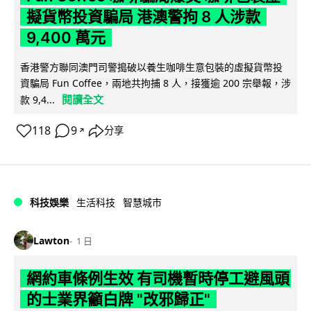
擬貨幣投資騙局 港澳警拘 8 人涉款
9,400 萬元
香港警方聯同澳門司警搗破以養生咖啡生意包裝的虛擬貨幣投
資騙局 Fun Coffee，兩地共拘捕 8 人，接獲逾 200 宗舉報，涉
閱讀全文
款 9,4...
118
9
分享
↗
科技娛樂
生活科技
智慧城市
Lawton
1 日
網約車條例生效 有司機暫時停工避風頭
的士業界籲白牌 "改邪歸正"