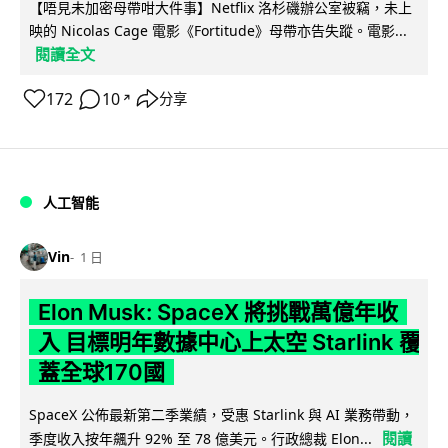
【唔見未加密母帶咁大件事】Netflix 洛杉磯辦公室被竊，未上
映的 Nicolas Cage 電影《Fortitude》母帶亦告失蹤。電影...
閱讀全文
172
10
分享
↗
人工智能
Vin
1 日
Elon Musk: SpaceX 將挑戰萬億年收
入 目標明年數據中心上太空 Starlink 覆
蓋全球170國
SpaceX 公佈最新第二季業績，受惠 Starlink 與 AI 業務帶動，
閱讀
季度收入按年飆升 92% 至 78 億美元。行政總裁 Elon...