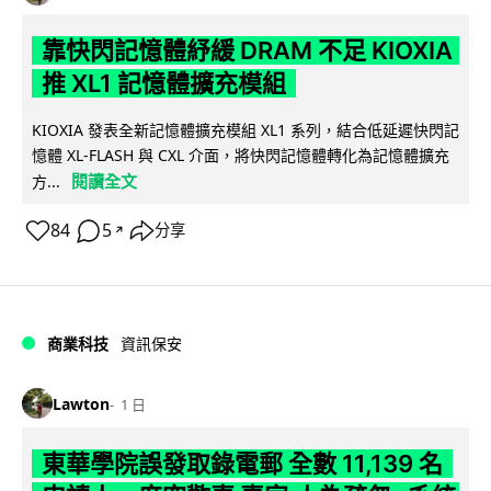
靠快閃記憶體紓緩 DRAM 不足 KIOXIA
推 XL1 記憶體擴充模組
KIOXIA 發表全新記憶體擴充模組 XL1 系列，結合低延遲快閃記
憶體 XL-FLASH 與 CXL 介面，將快閃記憶體轉化為記憶體擴充
閱讀全文
方...
84
5
分享
↗
商業科技
資訊保安
Lawton
1 日
東華學院誤發取錄電郵 全數 11,139 名