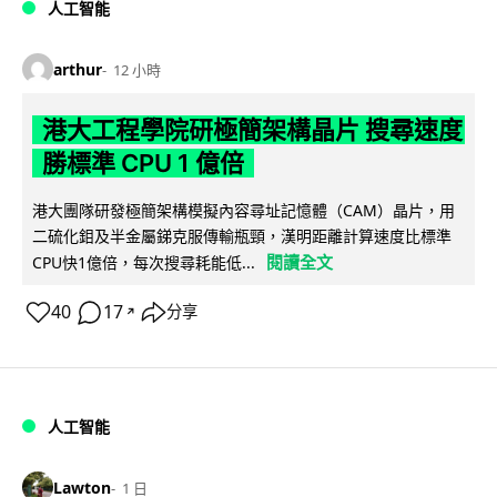
人工智能
arthur
12 小時
港大工程學院研極簡架構晶片 搜尋速度
勝標準 CPU 1 億倍
港大團隊研發極簡架構模擬內容尋址記憶體（CAM）晶片，用
二硫化鉬及半金屬銻克服傳輸瓶頸，漢明距離計算速度比標準
閱讀全文
CPU快1億倍，每次搜尋耗能低...
40
17
分享
↗
人工智能
Lawton
1 日