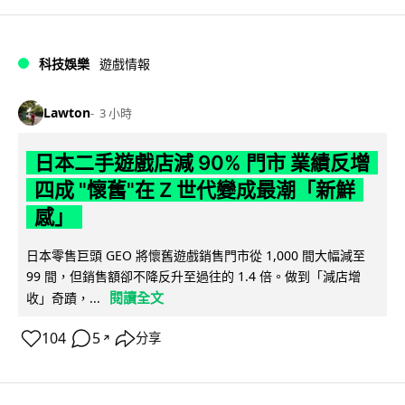
科技娛樂
遊戲情報
Lawton
3 小時
日本二手遊戲店減 90% 門市 業績反增
四成 "懷舊"在 Z 世代變成最潮「新鮮
感」
日本零售巨頭 GEO 將懷舊遊戲銷售門市從 1,000 間大幅減至
99 間，但銷售額卻不降反升至過往的 1.4 倍。做到「減店增
閱讀全文
收」奇蹟，...
104
5
分享
↗