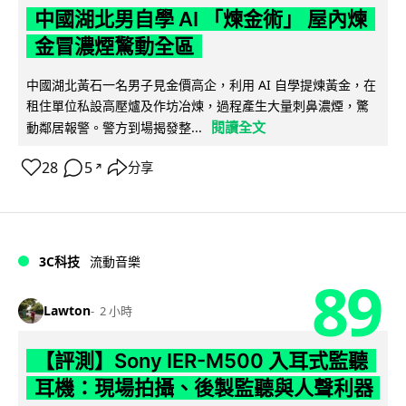
中國湖北男自學 AI 「煉金術」 屋內煉
金冒濃煙驚動全區
中國湖北黃石一名男子見金價高企，利用 AI 自學提煉黃金，在
租住單位私設高壓爐及作坊冶煉，過程產生大量刺鼻濃煙，驚
閱讀全文
動鄰居報警。警方到場揭發整...
28
5
分享
↗
3C科技
流動音樂
89
Lawton
2 小時
【評測】Sony IER-M500 入耳式監聽
耳機：現場拍攝、後製監聽與人聲利器