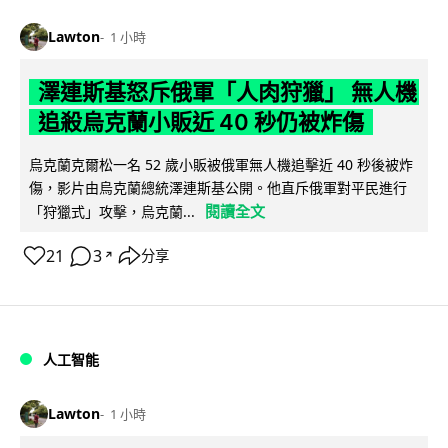
Lawton
1 小時
澤連斯基怒斥俄軍「人肉狩獵」 無人機
追殺烏克蘭小販近 40 秒仍被炸傷
烏克蘭克爾松一名 52 歲小販被俄軍無人機追擊近 40 秒後被炸
傷，影片由烏克蘭總統澤連斯基公開。他直斥俄軍對平民進行
閱讀全文
「狩獵式」攻擊，烏克蘭...
21
3
分享
↗
人工智能
Lawton
1 小時