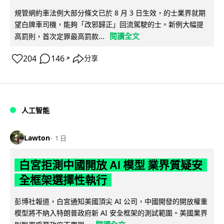
規管網約車法例大部分條文已於 8 月 3 日生效，的士業界就期
望白牌車司機，能夠「改邪歸正」回流駕駛的士。新例大幅提
閱讀全文
高罰則，首次定罪最高罰款...
204
146
分享
↗
人工智能
Lawton
1 日
白宮拒測中國開放 AI 模型 業界質疑安
全框架選擇性執行
彭博社報道，白宮通知美國頂尖 AI 公司，中國開發的開放權重
模型將不納入特朗普政府新 AI 安全框架的測試範圍。美國業界