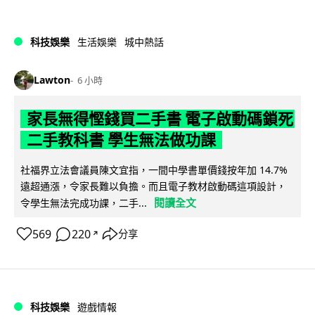
科技娛樂
生活娛樂
城中熱話
Lawton
6 小時
家長無得慳錢買二手書 電子啟動碼鎖死
二手教科書 學生無法做功課
社福界立法會議員陳文宜指，一間中學書單價錢按年加 14.7%
遠超通漲，令家長難以負擔。而且電子教材啟動碼這項設計，
閱讀全文
令學生無法完成功課，二手...
569
220
分享
↗
科技娛樂
遊戲情報