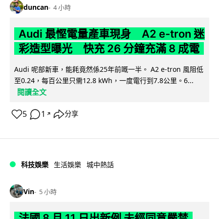
duncan
4 小時
Audi 最慳電量產車現身 A2 e-tron 迷
彩造型曝光 快充 26 分鐘充滿 8 成電
Audi 呢部新車，能耗竟然係25年前嘅一半。 A2 e-tron 風阻低
至0.24，每百公里只需12.8 kWh，一度電行到7.8公里。6...
閱讀全文
5
1
分享
↗
科技娛樂
生活娛樂
城中熱話
Vin
5 小時
法國 8 月 11 日出新例 未經同意嚴禁