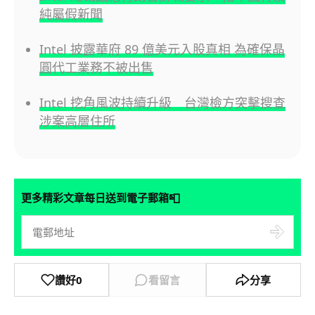
純屬假新聞
Intel 披露華府 89 億美元入股真相 為確保晶
圓代工業務不被出售
Intel 挖角風波持續升級 台灣檢方突擊搜查
涉案高層住所
📮
更多精彩文章每日送到電子郵箱
讚好
0
看留言
分享