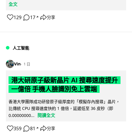
全文
129
17
分享
↗
人工智能
Vin
1 日
港大研原子級新晶片 AI 搜尋速度提升
一億倍 手機人臉識別免上雲端
香港大學團隊成功研發原子級厚度的「模擬存內搜尋」晶片，
比傳統 CPU 搜尋速度快約 1 億倍，延遲低至 36 皮秒（即
閱讀全文
0.00000000...
359
81
分享
↗