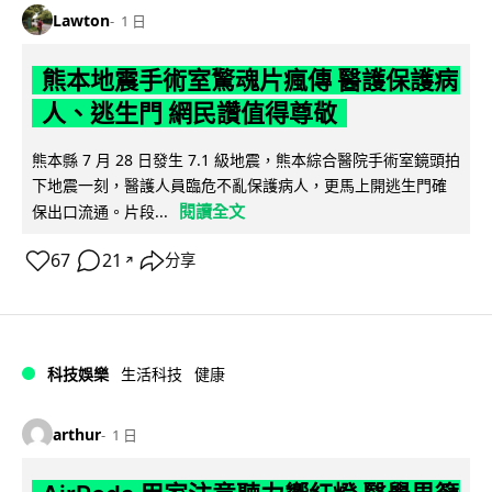
Lawton
1 日
熊本地震手術室驚魂片瘋傳 醫護保護病
人、逃生門 網民讚值得尊敬
熊本縣 7 月 28 日發生 7.1 級地震，熊本綜合醫院手術室鏡頭拍
下地震一刻，醫護人員臨危不亂保護病人，更馬上開逃生門確
閱讀全文
保出口流通。片段...
67
21
分享
↗
科技娛樂
生活科技
健康
arthur
1 日