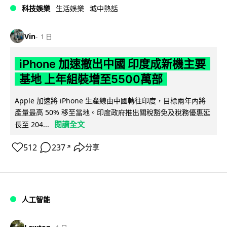
科技娛樂
生活娛樂
城中熱話
Vin
1 日
iPhone 加速撤出中國 印度成新機主要
基地 上年組裝增至5500萬部
Apple 加速將 iPhone 生產線由中國轉往印度，目標兩年內將
產量最高 50% 移至當地。印度政府推出關稅豁免及稅務優惠延
閱讀全文
長至 204...
512
237
分享
↗
人工智能