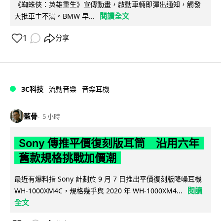
《蜘蛛俠：英雄重生》宣傳動畫，啟動車輛即彈出通知，觸發
閱讀全文
大批車主不滿。BMW 早...
1
分享
3C科技
流動音樂
音樂耳機
藍骨
5 小時
Sony 傳推平價復刻版耳筒 沿用六年
舊款規格挑戰加價潮
最近有爆料指 Sony 計劃於 9 月 7 日推出平價復刻版降噪耳機
閱讀
WH-1000XM4C，規格幾乎與 2020 年 WH-1000XM4...
全文