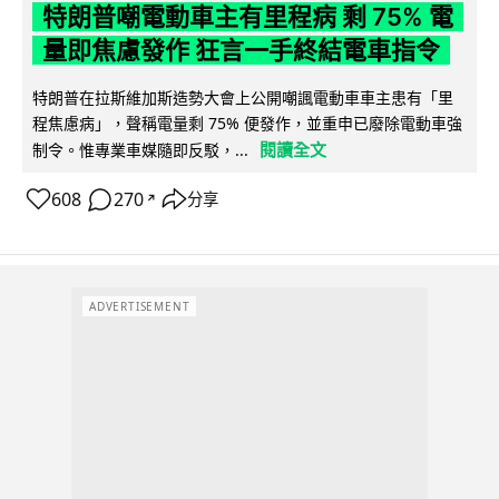
特朗普嘲電動車主有里程病 剩 75% 電
量即焦慮發作 狂言一手終結電車指令
特朗普在拉斯維加斯造勢大會上公開嘲諷電動車車主患有「里
程焦慮病」，聲稱電量剩 75% 便發作，並重申已廢除電動車強
閱讀全文
制令。惟專業車媒隨即反駁，...
608
270
分享
↗
ADVERTISEMENT