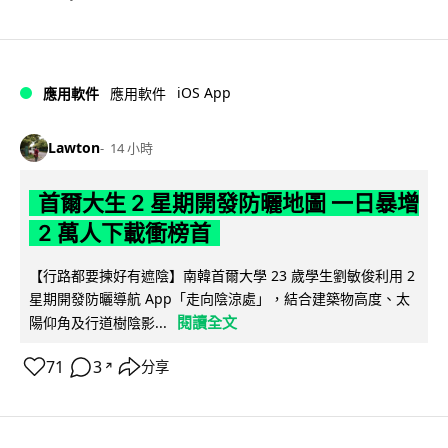
iOS App
應用軟件
應用軟件
Lawton
14 小時
首爾大生 2 星期開發防曬地圖 一日暴增
2 萬人下載衝榜首
【行路都要揀好有遮陰】南韓首爾大學 23 歲學生劉敏俊利用 2
星期開發防曬導航 App「走向陰涼處」，結合建築物高度、太
閱讀全文
陽仰角及行道樹陰影...
71
3
分享
↗