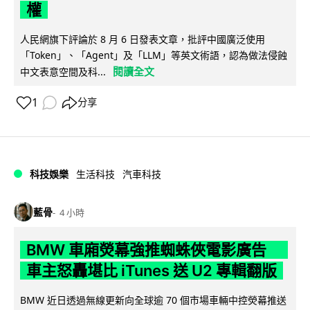
權
人民網旗下評論於 8 月 6 日發表文章，批評中國廣泛使用
「Token」、「Agent」及「LLM」等英文術語，認為做法侵蝕
閱讀全文
中文表意空間及科...
1
分享
科技娛樂
生活科技
汽車科技
藍骨
4 小時
BMW 車廂熒幕強推蜘蛛俠電影廣告
車主怒轟堪比 iTunes 送 U2 專輯翻版
BMW 近日透過無線更新向全球逾 70 個市場車輛中控熒幕推送