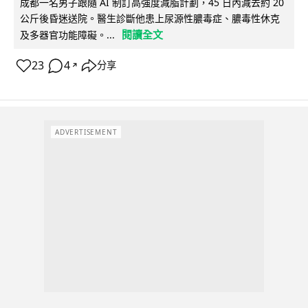
成都一名男子跟隨 AI 制訂高強度減脂計劃，45 日內減去約 20
公斤後昏迷送院。醫生診斷他患上尿源性膿毒症、膿毒性休克
閱讀全文
及多器官功能障礙。...
23
4
分享
↗
ADVERTISEMENT