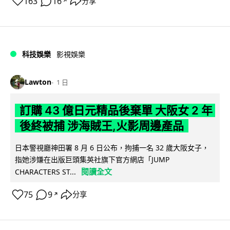
163
16
分享
↗
科技娛樂
影視娛樂
Lawton
1 日
訂購 43 億日元精品後棄單 大阪女 2 年
後終被捕 涉海賊王,火影周邊產品
日本警視廳神田署 8 月 6 日公布，拘捕一名 32 歲大阪女子，
指她涉嫌在出版巨頭集英社旗下官方網店「JUMP
閱讀全文
CHARACTERS ST...
75
9
分享
↗