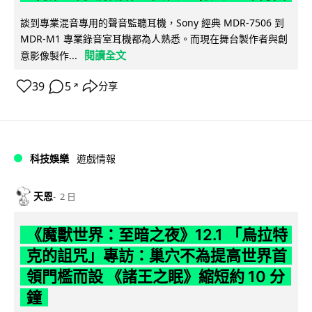
談到專業混音專用的聲音監聽耳機，Sony 經典 MDR-7506 到
MDR-M1 專業錄音室耳機都為人熟悉。而現在舞台製作者與創
閱讀全文
意影像製作...
39
5
分享
↗
科技娛樂
遊戲情報
天恩
2 日
《魔獸世界：至暗之夜》12.1 「烏拉特
克的詛咒」專訪：巢穴不為提高世界首
領門檻而設 《諸王之眠》縮短約 10 分
鐘