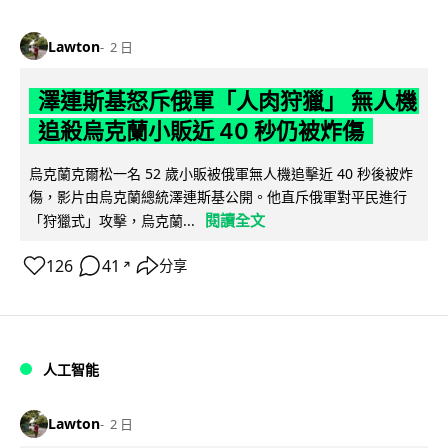
Lawton
2 日
澤連斯基怒斥俄軍「人肉狩獵」 無人機
追殺烏克蘭小販近 40 秒仍被炸傷
烏克蘭克爾松一名 52 歲小販被俄軍無人機追擊近 40 秒後被炸
傷，影片由烏克蘭總統澤連斯基公開。他直斥俄軍對平民進行
閱讀全文
「狩獵式」攻擊，烏克蘭...
126
41
分享
↗
人工智能
Lawton
2 日