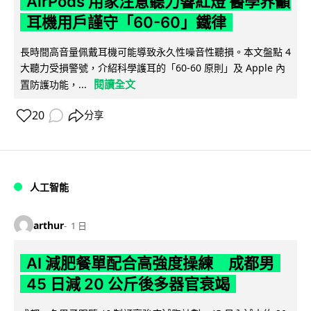
AirPods 用家注意聽力響紅燈 醫學界籲
耳機用戶謹守「60-60」鐵律
長時間高音量佩戴耳機可能導致永久性噪音性聽損。本文盤點 4
大聽力受損警號，介紹科學護耳的「60-60 原則」及 Apple 內
閱讀全文
置防護功能，...
20
分享
人工智能
arthur
1 日
AI 減肥餐單配合高強度操練 成都男
45 日減 20 公斤後多器官衰竭