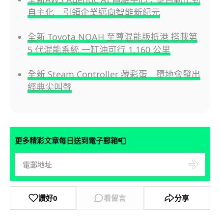
自主化 引領企業邁向智能新紀元
全新 Toyota NOAH 至尊混能版抵港 搭載第
5 代混能系統 一缸油可行 1,160 公里
全新 Steam Controller 藏彩蛋 墮地會發出
經典尖叫聲
📮
更多精彩文章每日送到電子郵箱
讚好
0
看留言
分享