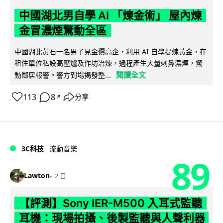
中國湖北男自學 AI 「煉金術」 屋內煉
金冒濃煙驚動全區
中國湖北黃石一名男子見金價高企，利用 AI 自學提煉黃金，在
租住單位私設高壓爐及作坊冶煉，過程產生大量刺鼻濃煙，驚
閱讀全文
動鄰居報警。警方到場揭發整...
113
8
分享
↗
3C科技
流動音樂
89
Lawton
2 日
【評測】Sony IER-M500 入耳式監聽
耳機：現場拍攝、後製監聽與人聲利器