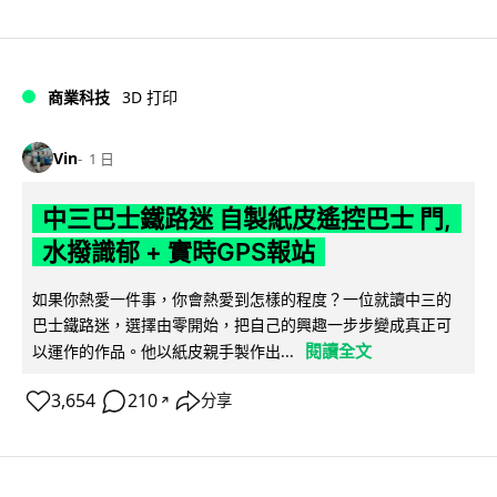
商業科技
3D 打印
Vin
1 日
中三巴士鐵路迷 自製紙皮遙控巴士 門,
水撥識郁 + 實時GPS報站
如果你熱愛一件事，你會熱愛到怎樣的程度？一位就讀中三的
巴士鐵路迷，選擇由零開始，把自己的興趣一步步變成真正可
閱讀全文
以運作的作品。他以紙皮親手製作出...
3,654
210
分享
↗