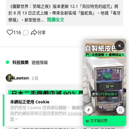
《魔獸世界：至暗之夜》版本更新 12.1「烏拉特克的詛咒」將
於 8 月 13 日正式上線，帶來全新區域「盤蛇島」、地城「毒牙
閱讀全文
祭壇」、新型態世...
116
分享
×
科技娛樂
遊戲情報
Lawton
2 日
日本二手遊戲店減 90% 門市 業績反增
四成 "懷舊"在 Z 世代變成最潮「新鮮
本網站正使用 Cookie
我們使用 Cookie 改善網站體驗。 繼續使用
感」
🎵
⛶
我們的網站即表示您同意我們的
Cookie 政
策
。
📖 文字版訪問
→
日本零售巨頭 GEO 將懷舊遊戲銷售門市從 1,000 間大幅減至