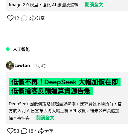
閱讀全文
Image 2.0 模型，強化 AI 繪圖及編輯...
12
分享
人工智能
Lawton
11 小時
低價不再！DeepSeek 大幅加價在即
低價搶客反釀運算資源告急
DeepSeek 因低價策略掀起需求熱潮，運算資源不勝負荷，官
方於 8 月 6 日宣布即將大幅上調 API 收費，惟未公布具體加
閱讀全文
幅。事件與...
53
16
分享
↗