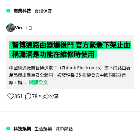
商業科技
資訊保安
Vin
1 日
智博通路由器爆後門 官方緊急下架止血
稱漏洞是功能在維修時使用
中國網通廠商智博通電子（Zbtlink Electronics）旗下的路由器
產品爆出嚴重安全漏洞，被發現每 35 秒便會與中國伺服器連
閱讀全文
線，旗...
351
78
分享
↗
科技娛樂
生活娛樂
城中熱話