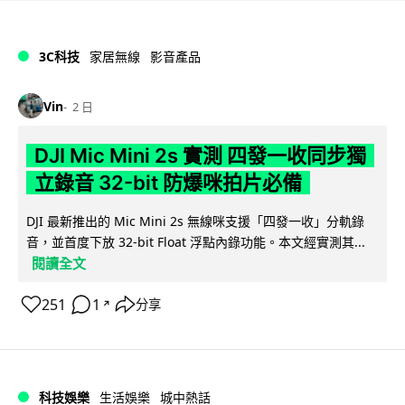
3C科技
家居無線
影音產品
Vin
2 日
DJI Mic Mini 2s 實測 四發一收同步獨
立錄音 32-bit 防爆咪拍片必備
DJI 最新推出的 Mic Mini 2s 無線咪支援「四發一收」分軌錄
音，並首度下放 32-bit Float 浮點內錄功能。本文經實測其...
閱讀全文
251
1
分享
↗
科技娛樂
生活娛樂
城中熱話