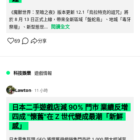
《魔獸世界：至暗之夜》版本更新 12.1「烏拉特克的詛咒」將
於 8 月 13 日正式上線，帶來全新區域「盤蛇島」、地城「毒牙
閱讀全文
祭壇」、新型態世...
69
分享
科技娛樂
遊戲情報
Lawton
11 小時
日本二手遊戲店減 90% 門市 業績反增
四成 "懷舊"在 Z 世代變成最潮「新鮮
感」
日本零售巨頭 GEO 將懷舊遊戲銷售門市從 1,000 間大幅減至