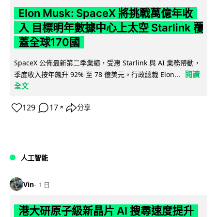
Elon Musk: SpaceX 將挑戰萬億年收
入 目標明年數據中心上太空 Starlink 覆
蓋全球170國
SpaceX 公佈最新第二季業績，受惠 Starlink 與 AI 業務帶動，
閱讀
季度收入按年飆升 92% 至 78 億美元。行政總裁 Elon...
全文
129
17
分享
↗
人工智能
Vin
1 日
港大研原子級新晶片 AI 搜尋速度提升