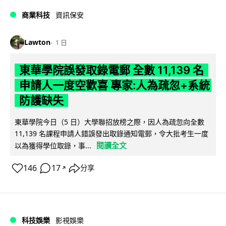
商業科技
資訊保安
Lawton
1 日
東華學院誤發取錄電郵 全數 11,139 名
申請人一度空歡喜 專家:人為疏忽+系統
防護缺失
東華學院今日（5 日）大學聯招放榜之際，因人為疏忽向全數
11,139 名課程申請人錯誤發出取錄通知電郵，令大批考生一度
閱讀全文
以為獲得學位取錄，事...
146
17
分享
↗
科技娛樂
影視娛樂