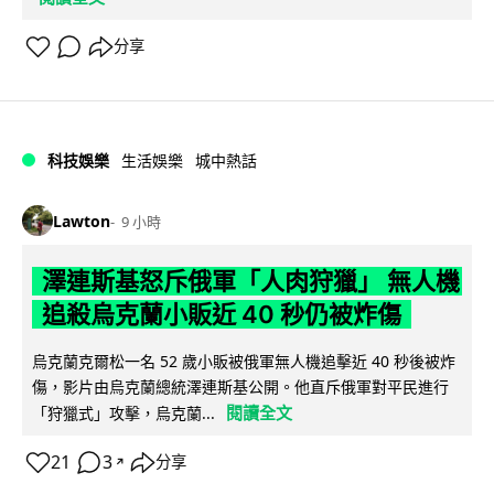
分享
科技娛樂
生活娛樂
城中熱話
Lawton
9 小時
澤連斯基怒斥俄軍「人肉狩獵」 無人機
追殺烏克蘭小販近 40 秒仍被炸傷
烏克蘭克爾松一名 52 歲小販被俄軍無人機追擊近 40 秒後被炸
傷，影片由烏克蘭總統澤連斯基公開。他直斥俄軍對平民進行
閱讀全文
「狩獵式」攻擊，烏克蘭...
21
3
分享
↗