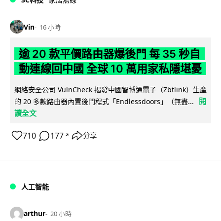
Vin
16 小時
逾 20 款平價路由器爆後門 每 35 秒自
動連線回中國 全球 10 萬用家私隱堪憂
網絡安全公司 VulnCheck 揭發中國智博通電子（Zbtlink）生產
閱
的 20 多款路由器內置後門程式「Endlessdoors」（無盡...
讀全文
710
177
分享
↗
人工智能
arthur
20 小時