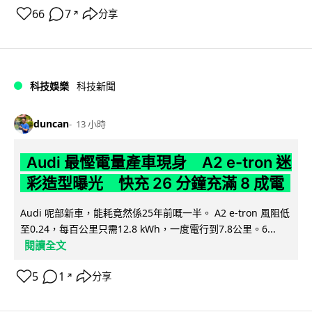
66
7
分享
↗
科技娛樂
科技新聞
duncan
13 小時
Audi 最慳電量產車現身 A2 e-tron 迷
彩造型曝光 快充 26 分鐘充滿 8 成電
Audi 呢部新車，能耗竟然係25年前嘅一半。 A2 e-tron 風阻低
至0.24，每百公里只需12.8 kWh，一度電行到7.8公里。6...
閱讀全文
5
1
分享
↗