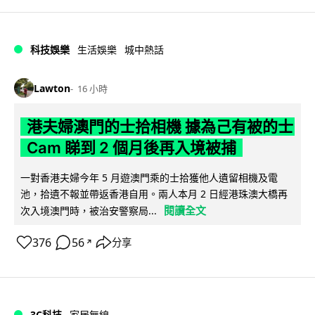
科技娛樂
生活娛樂
城中熱話
Lawton
16 小時
港夫婦澳門的士拾相機 據為己有被的士
Cam 睇到 2 個月後再入境被捕
一對香港夫婦今年 5 月遊澳門乘的士拾獲他人遺留相機及電
池，拾遺不報並帶返香港自用。兩人本月 2 日經港珠澳大橋再
閱讀全文
次入境澳門時，被治安警察局...
376
56
分享
↗
3C科技
家居無線