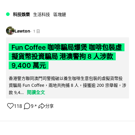
科技娛樂
生活科技
區塊鏈
Lawton
1 日
Fun Coffee 咖啡騙局爆煲 咖啡包裝虛
擬貨幣投資騙局 港澳警拘 8 人涉款
9,400 萬元
香港警方聯同澳門司警搗破以養生咖啡生意包裝的虛擬貨幣投
資騙局 Fun Coffee，兩地共拘捕 8 人，接獲逾 200 宗舉報，涉
閱讀全文
款 9,4...
118
9
分享
↗