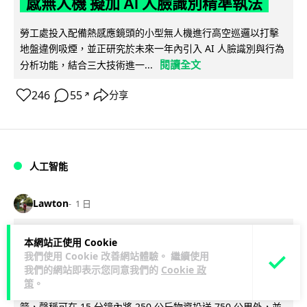
感無人機 擬加 AI 人臉識別精準執法
勞工處投入配備熱感應鏡頭的小型無人機進行高空巡邏以打擊
地盤違例吸煙，並正研究於未來一年內引入 AI 人臉識別與行為
閱讀全文
分析功能，結合三大技術進一...
246
55
分享
↗
人工智能
Lawton
1 日
貨運火箭 沖繩飛台灣僅需 15 分鐘 Hop
本網站正使用 Cookie
我們使用 Cookie 改善網站體驗。 繼續使用
Aero 將 550 磅貨物運送至 725 公里外
我們的網站即表示您同意我們的
Cookie 政
策
。
【真正用火箭送貨】美國初創 Hop Aero 公開自動駕駛貨運火
箭，聲稱可在 15 分鐘內將 250 公斤物資投送 750 公里外，並