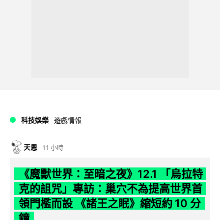
科技娛樂
遊戲情報
天恩
11 小時
《魔獸世界：至暗之夜》12.1 「烏拉特
克的詛咒」專訪：巢穴不為提高世界首
領門檻而設 《諸王之眠》縮短約 10 分
鐘