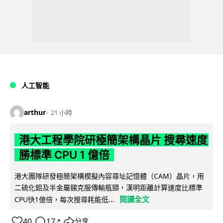
人工智能
arthur
21 小時
港大工程學院研極簡架構晶片 搜尋速度
勝標準 CPU 1 億倍
港大團隊研發極簡架構模擬內容尋址記憶體（CAM）晶片，用
二硫化鉬及半金屬銻克服傳輸瓶頸，漢明距離計算速度比標準
閱讀全文
CPU快1億倍，每次搜尋耗能低...
40
17
分享
↗