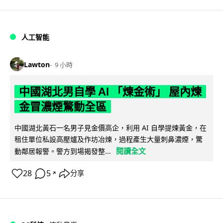
人工智能
Lawton
9 小時
中國湖北男自學 AI 「煉金術」 屋內煉
金冒濃煙驚動全區
中國湖北黃石一名男子見金價高企，利用 AI 自學提煉黃金，在
租住單位私設高壓爐及作坊冶煉，過程產生大量刺鼻濃煙，驚
閱讀全文
動鄰居報警。警方到場揭發整...
28
5
分享
↗