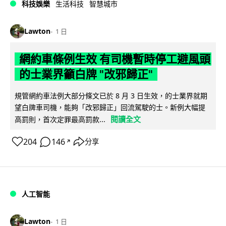
科技娛樂
生活科技
智慧城市
Lawton
1 日
網約車條例生效 有司機暫時停工避風頭
的士業界籲白牌 "改邪歸正"
規管網約車法例大部分條文已於 8 月 3 日生效，的士業界就期
望白牌車司機，能夠「改邪歸正」回流駕駛的士。新例大幅提
閱讀全文
高罰則，首次定罪最高罰款...
204
146
分享
↗
人工智能
Lawton
1 日