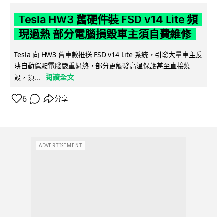
Tesla HW3 舊硬件裝 FSD v14 Lite 頻
現過熱 部分電腦損毀車主須自費維修
Tesla 向 HW3 舊車款推送 FSD v14 Lite 系統，引發大量車主反
映自動駕駛電腦嚴重過熱，部分更觸發高溫保護甚至直接燒
閱讀全文
毀，須...
6
分享
ADVERTISEMENT