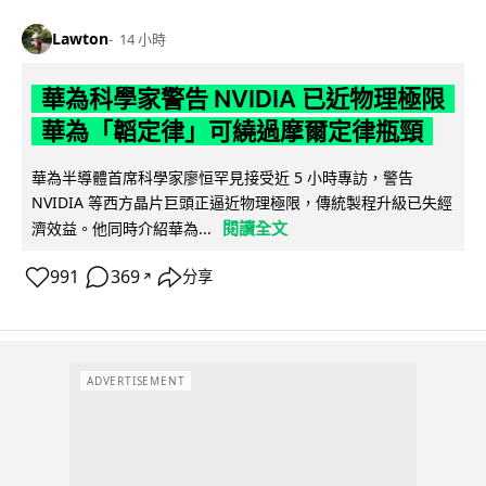
Lawton
14 小時
華為科學家警告 NVIDIA 已近物理極限
華為「韜定律」可繞過摩爾定律瓶頸
華為半導體首席科學家廖恒罕見接受近 5 小時專訪，警告
NVIDIA 等西方晶片巨頭正逼近物理極限，傳統製程升級已失經
閱讀全文
濟效益。他同時介紹華為...
991
369
分享
↗
ADVERTISEMENT