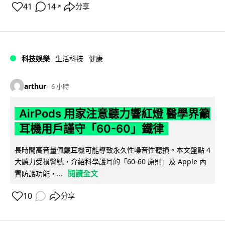
41
14
分享
↗
科技娛樂
生活科技
健康
arthur
6 小時
AirPods 用家注意聽力響紅燈 醫學界籲
耳機用戶謹守「60-60」鐵律
長時間高音量佩戴耳機可能導致永久性噪音性聽損。本文盤點 4
大聽力受損警號，介紹科學護耳的「60-60 原則」及 Apple 內
閱讀全文
置防護功能，...
10
分享