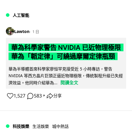
人工智能
Lawton
1 日
華為科學家警告 NVIDIA 已近物理極限
華為「韜定律」可繞過摩爾定律瓶頸
華為半導體首席科學家廖恒罕見接受近 5 小時專訪，警告
NVIDIA 等西方晶片巨頭正逼近物理極限，傳統製程升級已失經
閱讀全文
濟效益。他同時介紹華為...
1,527
583
分享
↗
科技娛樂
生活娛樂
城中熱話