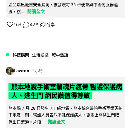
產品爆出嚴重安全漏洞，被發現每 35 秒便會與中國伺服器連
閱讀全文
線，旗...
163
42
分享
↗
科技娛樂
生活娛樂
城中熱話
Lawton
3 小時
熊本地震手術室驚魂片瘋傳 醫護保護病
人、逃生門 網民讚值得尊敬
熊本縣 7 月 28 日發生 7.1 級地震，熊本綜合醫院手術室鏡頭拍
下地震一刻，醫護人員臨危不亂保護病人，更馬上開逃生門確
閱讀全文
保出口流通。片段...