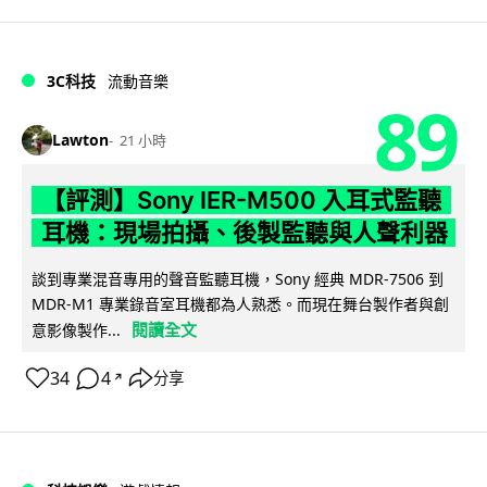
3C科技
流動音樂
89
Lawton
21 小時
【評測】Sony IER-M500 入耳式監聽
耳機：現場拍攝、後製監聽與人聲利器
談到專業混音專用的聲音監聽耳機，Sony 經典 MDR-7506 到
MDR-M1 專業錄音室耳機都為人熟悉。而現在舞台製作者與創
閱讀全文
意影像製作...
34
4
分享
↗