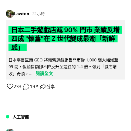
Lawton
22 小時
日本二手遊戲店減 90% 門市 業績反增
四成 "懷舊"在 Z 世代變成最潮「新鮮
感」
日本零售巨頭 GEO 將懷舊遊戲銷售門市從 1,000 間大幅減至
99 間，但銷售額卻不降反升至過往的 1.4 倍。做到「減店增
閱讀全文
收」奇蹟，...
233
19
分享
↗
人工智能