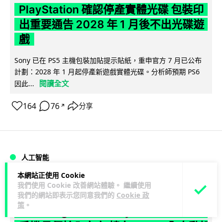
PlayStation 確認停產實體光碟 包裝印
出重要通告 2028 年 1 月後不出光碟遊
戲
Sony 已在 PS5 主機包裝加貼提示貼紙，重申官方 7 月已公布
計劃：2028 年 1 月起停產新遊戲實體光碟。分析師預期 PS6
閱讀全文
因此...
164
76
分享
↗
人工智能
本網站正使用 Cookie
Vin
1 日
我們使用 Cookie 改善網站體驗。 繼續使用
我們的網站即表示您同意我們的
Cookie 政
策
。
Samsung 展示 Galaxy AI 新方向 未來