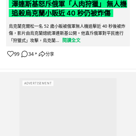
澤連斯基怒斥俄軍「人肉狩獵」 無人機
追殺烏克蘭小販近 40 秒仍被炸傷
烏克蘭克爾松一名 52 歲小販被俄軍無人機追擊近 40 秒後被炸
傷，影片由烏克蘭總統澤連斯基公開。他直斥俄軍對平民進行
閱讀全文
「狩獵式」攻擊，烏克蘭...
99
34
分享
↗
ADVERTISEMENT