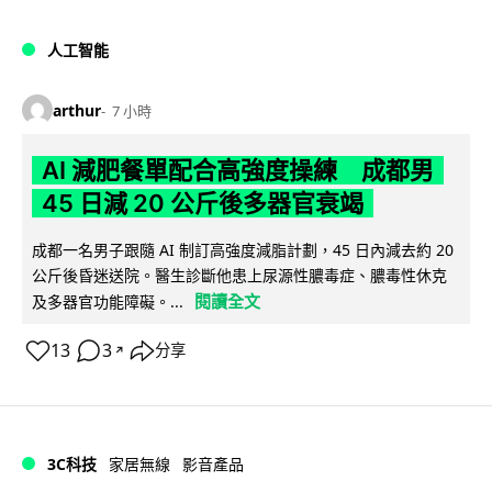
人工智能
arthur
7 小時
AI 減肥餐單配合高強度操練 成都男
45 日減 20 公斤後多器官衰竭
成都一名男子跟隨 AI 制訂高強度減脂計劃，45 日內減去約 20
公斤後昏迷送院。醫生診斷他患上尿源性膿毒症、膿毒性休克
閱讀全文
及多器官功能障礙。...
13
3
分享
↗
3C科技
家居無線
影音產品