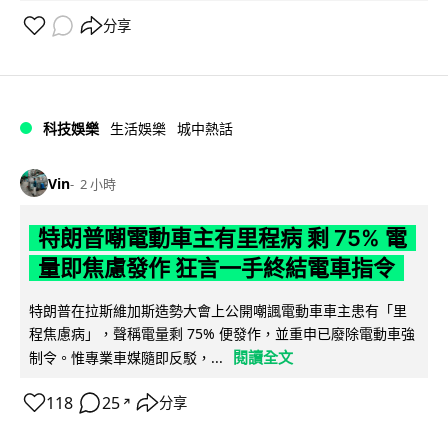
分享
科技娛樂
生活娛樂
城中熱話
Vin
2 小時
特朗普嘲電動車主有里程病 剩 75% 電
量即焦慮發作 狂言一手終結電車指令
特朗普在拉斯維加斯造勢大會上公開嘲諷電動車車主患有「里
程焦慮病」，聲稱電量剩 75% 便發作，並重申已廢除電動車強
閱讀全文
制令。惟專業車媒隨即反駁，...
118
25
分享
↗