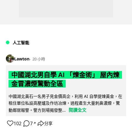
人工智能
Lawton
20 小時
中國湖北男自學 AI 「煉金術」 屋內煉
金冒濃煙驚動全區
中國湖北黃石一名男子見金價高企，利用 AI 自學提煉黃金，在
租住單位私設高壓爐及作坊冶煉，過程產生大量刺鼻濃煙，驚
閱讀全文
動鄰居報警。警方到場揭發整...
102
7
分享
↗