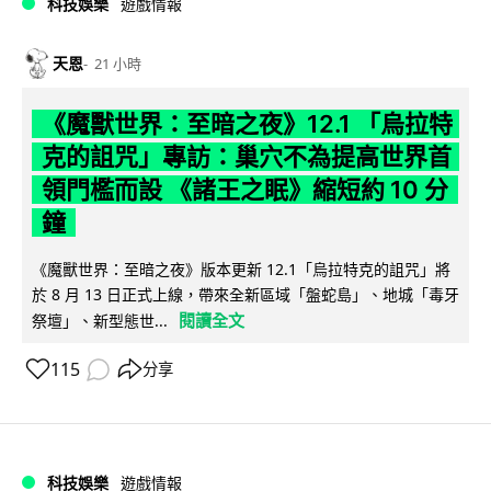
科技娛樂
遊戲情報
天恩
21 小時
《魔獸世界：至暗之夜》12.1 「烏拉特
克的詛咒」專訪：巢穴不為提高世界首
領門檻而設 《諸王之眠》縮短約 10 分
鐘
《魔獸世界：至暗之夜》版本更新 12.1「烏拉特克的詛咒」將
於 8 月 13 日正式上線，帶來全新區域「盤蛇島」、地城「毒牙
閱讀全文
祭壇」、新型態世...
115
分享
科技娛樂
遊戲情報