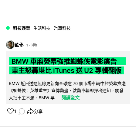
科技娛樂
生活科技
汽車科技
藍骨
1 小時
BMW 車廂熒幕強推蜘蛛俠電影廣告
車主怒轟堪比 iTunes 送 U2 專輯翻版
BMW 近日透過無線更新向全球逾 70 個市場車輛中控熒幕推送
《蜘蛛俠：英雄重生》宣傳動畫，啟動車輛即彈出通知，觸發
閱讀全文
大批車主不滿。BMW 早...
1
分享