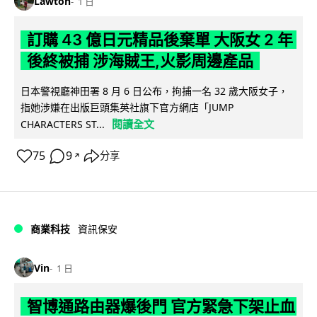
Lawton
1 日
訂購 43 億日元精品後棄單 大阪女 2 年
後終被捕 涉海賊王,火影周邊產品
日本警視廳神田署 8 月 6 日公布，拘捕一名 32 歲大阪女子，
指她涉嫌在出版巨頭集英社旗下官方網店「JUMP
閱讀全文
CHARACTERS ST...
75
9
分享
↗
商業科技
資訊保安
Vin
1 日
智博通路由器爆後門 官方緊急下架止血