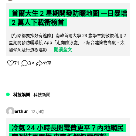
首爾大生 2 星期開發防曬地圖 一日暴增
2 萬人下載衝榜首
【行路都要揀好有遮陰】南韓首爾大學 23 歲學生劉敏俊利用 2
星期開發防曬導航 App「走向陰涼處」，結合建築物高度、太
閱讀全文
陽仰角及行道樹陰影...
71
3
分享
↗
科技娛樂
科技新聞
arthur
12 小時
冷氣 24 小時長開電費更平？內地網民