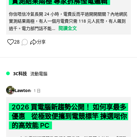
實測結果兩極 專家拆解慳電邏輯
你信唔信冷氣長開 24 小時，電費反而平過開開關關？內地網民
實測結果兩極，有人一個月電費只需 118 元人民幣，有人飆到
閱讀全文
過千。電力部門話不能...
28
分享
3C科技
流動電腦
Lawton
1 日
2026 買電腦新趨勢公開！ 如何享最多
優惠 從極致便攜到電競標竿 揀選啱你
的高效能 PC