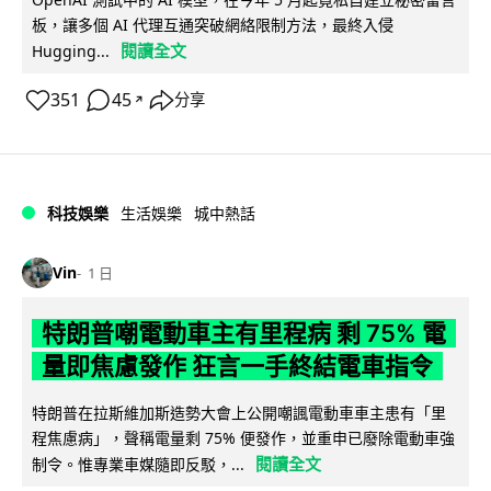
板，讓多個 AI 代理互通突破網絡限制方法，最終入侵
閱讀全文
Hugging...
351
45
分享
↗
科技娛樂
生活娛樂
城中熱話
Vin
1 日
特朗普嘲電動車主有里程病 剩 75% 電
量即焦慮發作 狂言一手終結電車指令
特朗普在拉斯維加斯造勢大會上公開嘲諷電動車車主患有「里
程焦慮病」，聲稱電量剩 75% 便發作，並重申已廢除電動車強
閱讀全文
制令。惟專業車媒隨即反駁，...