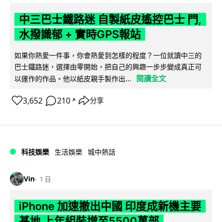
中三巴士鐵路迷 自製紙皮遙控巴士 門,
水撥識郁 + 實時GPS報站
如果你熱愛一件事，你會熱愛到怎樣的程度？一位就讀中三的
巴士鐵路迷，選擇由零開始，把自己的興趣一步步變成真正可
閱讀全文
以運作的作品。他以紙皮親手製作出...
3,652
210
分享
↗
科技娛樂
生活娛樂
城中熱話
Vin
1 日
iPhone 加速撤出中國 印度成新機主要
基地 上年組裝增至5500萬部