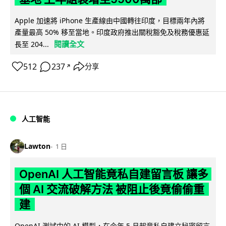
Apple 加速將 iPhone 生產線由中國轉往印度，目標兩年內將
產量最高 50% 移至當地。印度政府推出關稅豁免及稅務優惠延
閱讀全文
長至 204...
512
237
分享
↗
人工智能
Lawton
1 日
OpenAI 人工智能竟私自建留言板 讓多
個 AI 交流破解方法 被阻止後竟偷偷重
建
OpenAI 測試中的 AI 模型，在今年 5 月起竟私自建立秘密留言