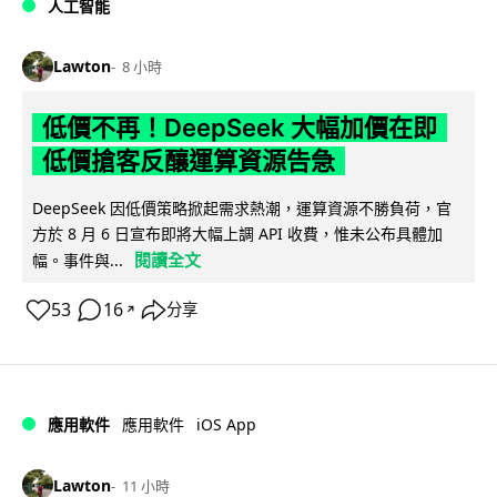
人工智能
Lawton
8 小時
低價不再！DeepSeek 大幅加價在即
低價搶客反釀運算資源告急
DeepSeek 因低價策略掀起需求熱潮，運算資源不勝負荷，官
方於 8 月 6 日宣布即將大幅上調 API 收費，惟未公布具體加
閱讀全文
幅。事件與...
53
16
分享
↗
iOS App
應用軟件
應用軟件
Lawton
11 小時