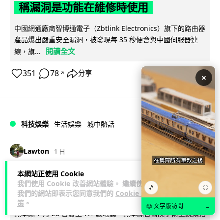
稱漏洞是功能在維修時使用
中國網通廠商智博通電子（Zbtlink Electronics）旗下的路由器
產品爆出嚴重安全漏洞，被發現每 35 秒便會與中國伺服器連
閱讀全文
線，旗...
351
78
分享
↗
×
科技娛樂
生活娛樂
城中熱話
Lawton
1 日
本網站正使用 Cookie
熊本地震手術室驚魂片瘋傳 醫護保護病
我們使用 Cookie 改善網站體驗。 繼續使用
🎵
⛶
人、逃生門 網民讚值得尊敬
我們的網站即表示您同意我們的
Cookie 政
策
。
📖 文字版訪問
→
熊本縣 7 月 28 日發生 7.1 級地震，熊本綜合醫院手術室鏡頭拍