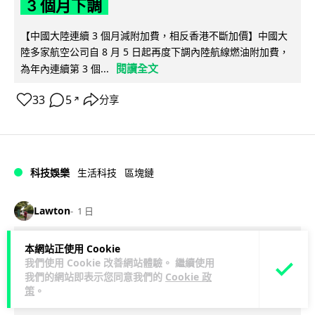
3 個月下調
【中國大陸連續 3 個月減附加費，相反香港不斷加價】中國大
陸多家航空公司自 8 月 5 日起再度下調內陸航線燃油附加費，
閱讀全文
為年內連續第 3 個...
33
5
分享
↗
科技娛樂
生活科技
區塊鏈
Lawton
1 日
Fun Coffee 咖啡騙局爆煲 咖啡包裝虛
本網站正使用 Cookie
我們使用 Cookie 改善網站體驗。 繼續使用
擬貨幣投資騙局 港澳警拘 8 人涉款
我們的網站即表示您同意我們的
Cookie 政
9,400 萬元
策
。