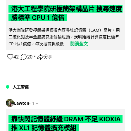
港大工程學院研極簡架構晶片 搜尋速度
勝標準 CPU 1 億倍
港大團隊研發極簡架構模擬內容尋址記憶體（CAM）晶片，用
二硫化鉬及半金屬銻克服傳輸瓶頸，漢明距離計算速度比標準
閱讀全文
CPU快1億倍，每次搜尋耗能低...
42
20
分享
↗
人工智能
Lawton
1 日
靠快閃記憶體紓緩 DRAM 不足 KIOXIA
推 XL1 記憶體擴充模組