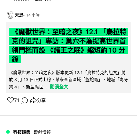
天恩
14 小時
《魔獸世界：至暗之夜》12.1 「烏拉特
克的詛咒」專訪：巢穴不為提高世界首
領門檻而設 《諸王之眠》縮短約 10 分
鐘
《魔獸世界：至暗之夜》版本更新 12.1「烏拉特克的詛咒」將
於 8 月 13 日正式上線，帶來全新區域「盤蛇島」、地城「毒牙
閱讀全文
祭壇」、新型態世...
71
分享
科技娛樂
遊戲情報