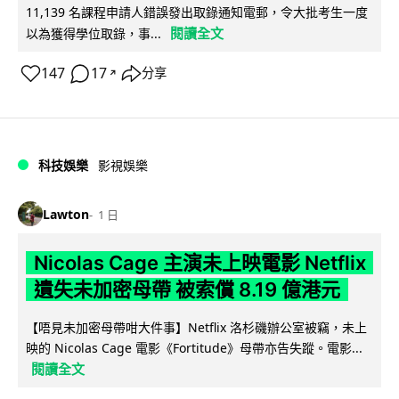
11,139 名課程申請人錯誤發出取錄通知電郵，令大批考生一度
閱讀全文
以為獲得學位取錄，事...
147
17
分享
↗
科技娛樂
影視娛樂
Lawton
1 日
Nicolas Cage 主演未上映電影 Netflix
遺失未加密母帶 被索償 8.19 億港元
【唔見未加密母帶咁大件事】Netflix 洛杉磯辦公室被竊，未上
映的 Nicolas Cage 電影《Fortitude》母帶亦告失蹤。電影...
閱讀全文