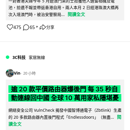
一對香港夫婦今年 5 月遊澳門乘的士拾獲他人遺留相機及電
池，拾遺不報並帶返香港自用。兩人本月 2 日經港珠澳大橋再
閱讀全文
次入境澳門時，被治安警察局...
475
65
分享
↗
3C科技
家居無線
Vin
20 小時
逾 20 款平價路由器爆後門 每 35 秒自
動連線回中國 全球 10 萬用家私隱堪憂
網絡安全公司 VulnCheck 揭發中國智博通電子（Zbtlink）生產
閱
的 20 多款路由器內置後門程式「Endlessdoors」（無盡...
讀全文