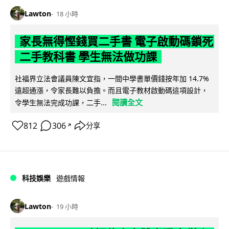
Lawton
18 小時
家長無得慳錢買二手書 電子啟動碼鎖死
二手教科書 學生無法做功課
社福界立法會議員陳文宜指，一間中學書單價錢按年加 14.7%
遠超通漲，令家長難以負擔。而且電子教材啟動碼這項設計，
閱讀全文
令學生無法完成功課，二手...
812
306
分享
↗
科技娛樂
遊戲情報
Lawton
19 小時