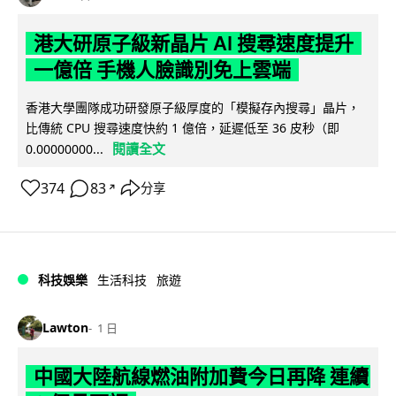
港大研原子級新晶片 AI 搜尋速度提升
一億倍 手機人臉識別免上雲端
香港大學團隊成功研發原子級厚度的「模擬存內搜尋」晶片，
比傳統 CPU 搜尋速度快約 1 億倍，延遲低至 36 皮秒（即
閱讀全文
0.00000000...
374
83
分享
↗
科技娛樂
生活科技
旅遊
Lawton
1 日
中國大陸航線燃油附加費今日再降 連續