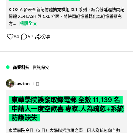
KIOXIA 發表全新記憶體擴充模組 XL1 系列，結合低延遲快閃記
憶體 XL-FLASH 與 CXL 介面，將快閃記憶體轉化為記憶體擴充
閱讀全文
方...
84
5
分享
↗
商業科技
資訊保安
Lawton
1 日
東華學院誤發取錄電郵 全數 11,139 名
申請人一度空歡喜 專家:人為疏忽+系統
防護缺失
東華學院今日（5 日）大學聯招放榜之際，因人為疏忽向全數