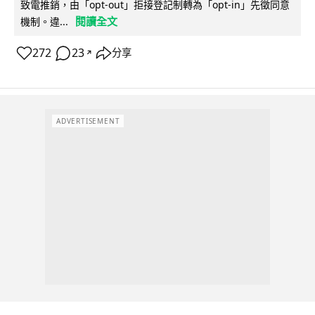
致電推銷，由「opt-out」拒接登記制轉為「opt-in」先徵同意
閱讀全文
機制。違...
272
23
分享
↗
ADVERTISEMENT