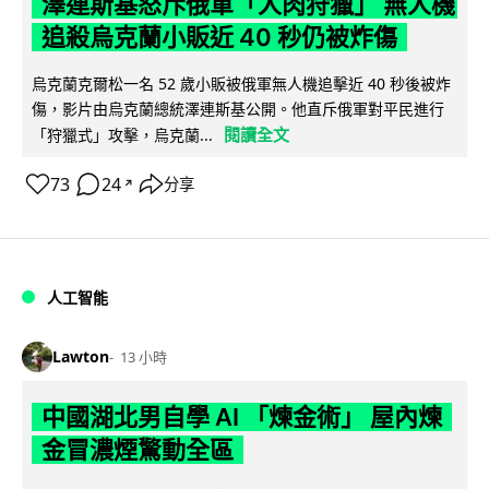
澤連斯基怒斥俄軍「人肉狩獵」 無人機
追殺烏克蘭小販近 40 秒仍被炸傷
烏克蘭克爾松一名 52 歲小販被俄軍無人機追擊近 40 秒後被炸
傷，影片由烏克蘭總統澤連斯基公開。他直斥俄軍對平民進行
閱讀全文
「狩獵式」攻擊，烏克蘭...
73
24
分享
↗
人工智能
Lawton
13 小時
中國湖北男自學 AI 「煉金術」 屋內煉
金冒濃煙驚動全區