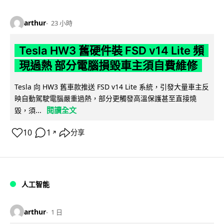
arthur
23 小時
Tesla HW3 舊硬件裝 FSD v14 Lite 頻
現過熱 部分電腦損毀車主須自費維修
Tesla 向 HW3 舊車款推送 FSD v14 Lite 系統，引發大量車主反
映自動駕駛電腦嚴重過熱，部分更觸發高溫保護甚至直接燒
閱讀全文
毀，須...
10
1
分享
↗
人工智能
arthur
1 日