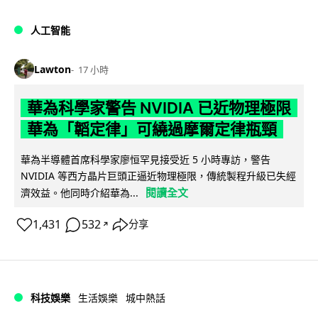
人工智能
Lawton
17 小時
華為科學家警告 NVIDIA 已近物理極限
華為「韜定律」可繞過摩爾定律瓶頸
華為半導體首席科學家廖恒罕見接受近 5 小時專訪，警告
NVIDIA 等西方晶片巨頭正逼近物理極限，傳統製程升級已失經
閱讀全文
濟效益。他同時介紹華為...
1,431
532
分享
↗
科技娛樂
生活娛樂
城中熱話