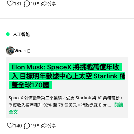
181
10
分享
↗
人工智能
Vin
1 日
Elon Musk: SpaceX 將挑戰萬億年收
入 目標明年數據中心上太空 Starlink 覆
蓋全球170國
SpaceX 公佈最新第二季業績，受惠 Starlink 與 AI 業務帶動，
閱讀
季度收入按年飆升 92% 至 78 億美元。行政總裁 Elon...
全文
140
19
分享
↗