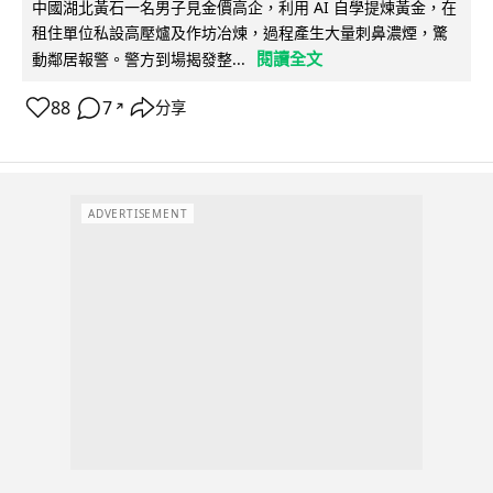
中國湖北黃石一名男子見金價高企，利用 AI 自學提煉黃金，在
租住單位私設高壓爐及作坊冶煉，過程產生大量刺鼻濃煙，驚
閱讀全文
動鄰居報警。警方到場揭發整...
88
7
分享
↗
ADVERTISEMENT