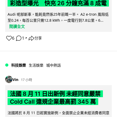
彩造型曝光 快充 26 分鐘充滿 8 成電
Audi 呢部新車，能耗竟然係25年前嘅一半。 A2 e-tron 風阻低
至0.24，每百公里只需12.8 kWh，一度電行到7.8公里。6...
閱讀全文
6
1
分享
↗
科技娛樂
生活娛樂
城中熱話
Vin
17 小時
法國 8 月 11 日出新例 未經同意嚴禁
Cold Call 違規企業最高罰 345 萬
法國將於 8 月 11 日起實施新例，全面禁止企業未經消費者同意