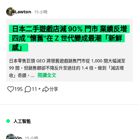
Lawton
15 小時
日本二手遊戲店減 90% 門市 業績反增
四成 "懷舊"在 Z 世代變成最潮「新鮮
感」
日本零售巨頭 GEO 將懷舊遊戲銷售門市從 1,000 間大幅減至
99 間，但銷售額卻不降反升至過往的 1.4 倍。做到「減店增
閱讀全文
收」奇蹟，...
195
11
分享
↗
人工智能
Vin
15 小時