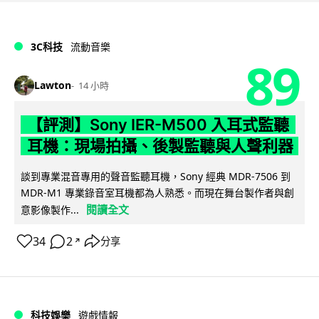
3C科技
流動音樂
89
Lawton
14 小時
【評測】Sony IER-M500 入耳式監聽
耳機：現場拍攝、後製監聽與人聲利器
談到專業混音專用的聲音監聽耳機，Sony 經典 MDR-7506 到
MDR-M1 專業錄音室耳機都為人熟悉。而現在舞台製作者與創
閱讀全文
意影像製作...
34
2
分享
↗
科技娛樂
遊戲情報