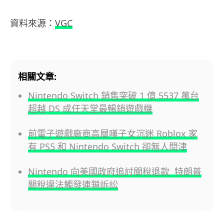
資料來源：
VGC
相關文章:
Nintendo Switch 銷售突破 1 億 5537 萬台
超越 DS 成任天堂最暢銷遊戲機
前電子遊戲廠商高層嘆子女沉迷 Roblox 家
有 PS5 和 Nintendo Switch 卻無人問津
Nintendo 向美國政府追討關稅退款 特朗普
關稅違法觸發連鎖訴訟