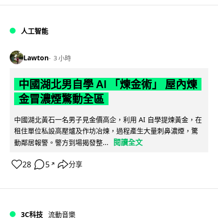
人工智能
Lawton
3 小時
中國湖北男自學 AI 「煉金術」 屋內煉
金冒濃煙驚動全區
中國湖北黃石一名男子見金價高企，利用 AI 自學提煉黃金，在
租住單位私設高壓爐及作坊冶煉，過程產生大量刺鼻濃煙，驚
閱讀全文
動鄰居報警。警方到場揭發整...
28
5
分享
↗
3C科技
流動音樂