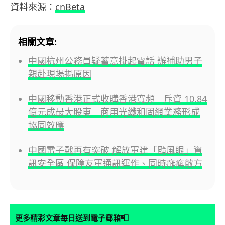
資料來源：
cnBeta
相關文章:
中國杭州公務員疑蓄意掛起電話 辦補助男子
親赴現場揭原因
中國移動香港正式收購香港寬頻 斥資 10.84
億元成最大股東 商用光纖和固網業務形成
協同效應
中國電子戰再有突破 解放軍建「颱風眼」資
訊安全區 保障友軍通訊運作、同時癱瘓敵方
📮
更多精彩文章每日送到電子郵箱