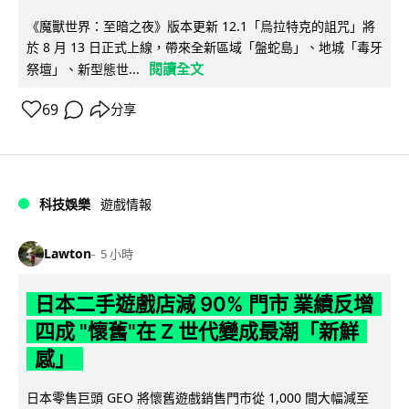
《魔獸世界：至暗之夜》版本更新 12.1「烏拉特克的詛咒」將
於 8 月 13 日正式上線，帶來全新區域「盤蛇島」、地城「毒牙
閱讀全文
祭壇」、新型態世...
69
分享
科技娛樂
遊戲情報
Lawton
5 小時
日本二手遊戲店減 90% 門市 業績反增
四成 "懷舊"在 Z 世代變成最潮「新鮮
感」
日本零售巨頭 GEO 將懷舊遊戲銷售門市從 1,000 間大幅減至