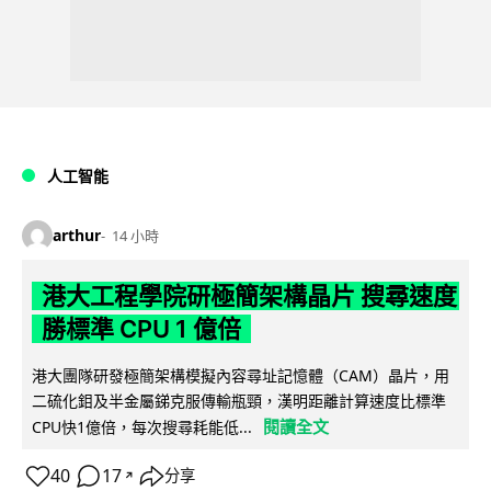
人工智能
arthur
14 小時
港大工程學院研極簡架構晶片 搜尋速度
勝標準 CPU 1 億倍
港大團隊研發極簡架構模擬內容尋址記憶體（CAM）晶片，用
二硫化鉬及半金屬銻克服傳輸瓶頸，漢明距離計算速度比標準
閱讀全文
CPU快1億倍，每次搜尋耗能低...
40
17
分享
↗