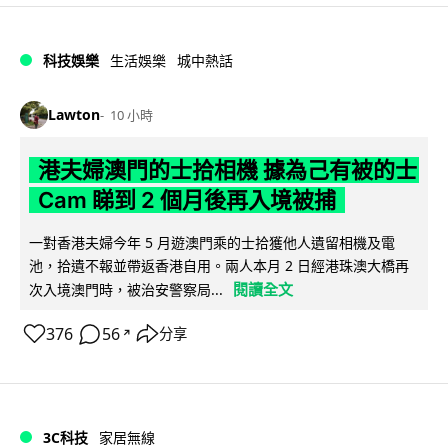
科技娛樂
生活娛樂
城中熱話
Lawton
10 小時
港夫婦澳門的士拾相機 據為己有被的士
Cam 睇到 2 個月後再入境被捕
一對香港夫婦今年 5 月遊澳門乘的士拾獲他人遺留相機及電
池，拾遺不報並帶返香港自用。兩人本月 2 日經港珠澳大橋再
閱讀全文
次入境澳門時，被治安警察局...
376
56
分享
↗
3C科技
家居無線