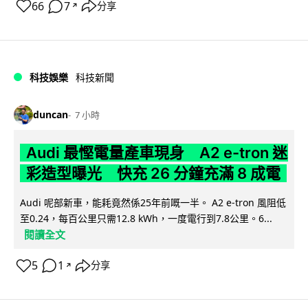
66
7
分享
↗
科技娛樂
科技新聞
duncan
7 小時
Audi 最慳電量產車現身 A2 e-tron 迷
彩造型曝光 快充 26 分鐘充滿 8 成電
Audi 呢部新車，能耗竟然係25年前嘅一半。 A2 e-tron 風阻低
至0.24，每百公里只需12.8 kWh，一度電行到7.8公里。6...
閱讀全文
5
1
分享
↗