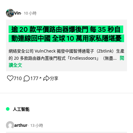
Vin
10 小時
逾 20 款平價路由器爆後門 每 35 秒自
動連線回中國 全球 10 萬用家私隱堪憂
網絡安全公司 VulnCheck 揭發中國智博通電子（Zbtlink）生產
閱
的 20 多款路由器內置後門程式「Endlessdoors」（無盡...
讀全文
710
177
分享
↗
人工智能
arthur
13 小時