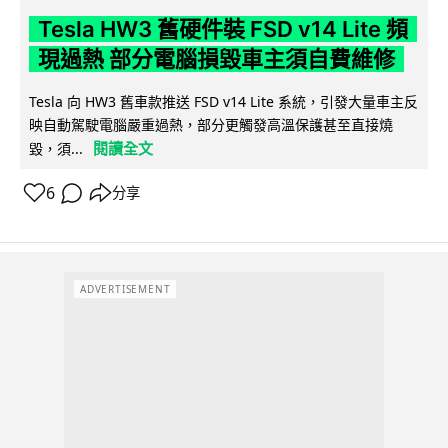
Tesla HW3 舊硬件裝 FSD v14 Lite 頻
現過熱 部分電腦損毀車主須自費維修
Tesla 向 HW3 舊車款推送 FSD v14 Lite 系統，引發大量車主反
映自動駕駛電腦嚴重過熱，部分更觸發高溫保護甚至直接燒
閱讀全文
毀，須...
6
分享
ADVERTISEMENT