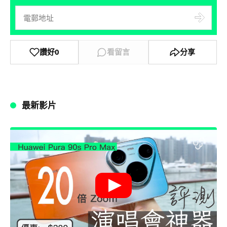
讚好
0
看留言
分享
最新影片