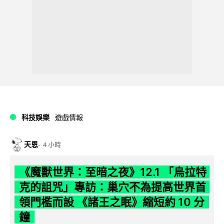
科技娛樂
遊戲情報
天恩
4 小時
《魔獸世界：至暗之夜》12.1 「烏拉特
克的詛咒」專訪：巢穴不為提高世界首
領門檻而設 《諸王之眠》縮短約 10 分
鐘