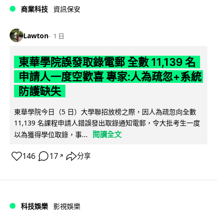
商業科技
資訊保安
Lawton
1 日
東華學院誤發取錄電郵 全數 11,139 名
申請人一度空歡喜 專家:人為疏忽+系統
防護缺失
東華學院今日（5 日）大學聯招放榜之際，因人為疏忽向全數
11,139 名課程申請人錯誤發出取錄通知電郵，令大批考生一度
閱讀全文
以為獲得學位取錄，事...
146
17
分享
↗
科技娛樂
影視娛樂