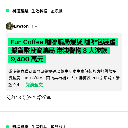
科技娛樂
生活科技
區塊鏈
Lawton
1 日
Fun Coffee 咖啡騙局爆煲 咖啡包裝虛
擬貨幣投資騙局 港澳警拘 8 人涉款
9,400 萬元
香港警方聯同澳門司警搗破以養生咖啡生意包裝的虛擬貨幣投
資騙局 Fun Coffee，兩地共拘捕 8 人，接獲逾 200 宗舉報，涉
閱讀全文
款 9,4...
118
9
分享
↗
科技娛樂
生活科技
智慧城市