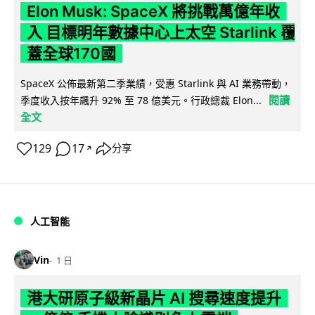
Elon Musk: SpaceX 將挑戰萬億年收
入 目標明年數據中心上太空 Starlink 覆
蓋全球170國
SpaceX 公佈最新第二季業績，受惠 Starlink 與 AI 業務帶動，
閱讀
季度收入按年飆升 92% 至 78 億美元。行政總裁 Elon...
全文
129
17
分享
↗
人工智能
Vin
1 日
港大研原子級新晶片 AI 搜尋速度提升