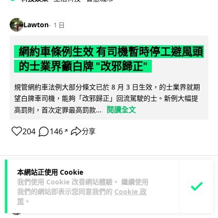
Lawton
1 日
網約車條例生效 有司機暫時停工避風頭
的士業界籲白牌 "改邪歸正"
規管網約車法例大部分條文已於 8 月 3 日生效，的士業界就期
望白牌車司機，能夠「改邪歸正」回流駕駛的士。新例大幅提
閱讀全文
高罰則，首次定罪最高罰款...
204
146
分享
↗
本網站正使用 Cookie
人工智能
我們使用 Cookie 改善網站體驗。 繼續使用
我們的網站即表示您同意我們的
Cookie 政
策
。
Lawton
1 日