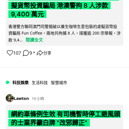
擬貨幣投資騙局 港澳警拘 8 人涉款
9,400 萬元
香港警方聯同澳門司警搗破以養生咖啡生意包裝的虛擬貨幣投
資騙局 Fun Coffee，兩地共拘捕 8 人，接獲逾 200 宗舉報，涉
閱讀全文
款 9,4...
107
9
分享
↗
科技娛樂
生活科技
智慧城市
Lawton
19 小時
網約車條例生效 有司機暫時停工避風頭
的士業界籲白牌 "改邪歸正"