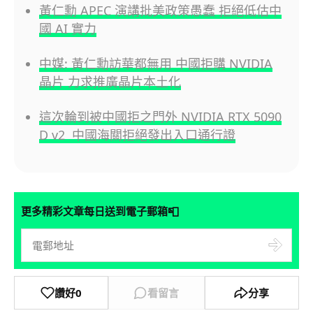
黃仁勳 APEC 演講批美政策愚蠢 拒絕低估中
國 AI 實力
中媒: 黃仁勳訪華都無用 中國拒購 NVIDIA
晶片 力求推廣晶片本土化
這次輪到被中國拒之門外 NVIDIA RTX 5090
D v2 中國海關拒絕發出入口通行證
📮
更多精彩文章每日送到電子郵箱
讚好
0
看留言
分享