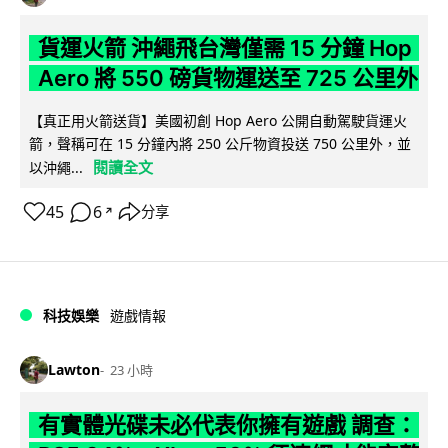
貨運火箭 沖繩飛台灣僅需 15 分鐘 Hop
Aero 將 550 磅貨物運送至 725 公里外
【真正用火箭送貨】美國初創 Hop Aero 公開自動駕駛貨運火
箭，聲稱可在 15 分鐘內將 250 公斤物資投送 750 公里外，並
閱讀全文
以沖繩...
45
6
分享
↗
科技娛樂
遊戲情報
Lawton
23 小時
有實體光碟未必代表你擁有遊戲 調查：