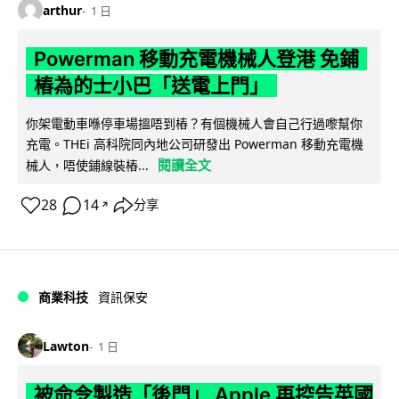
arthur
1 日
Powerman 移動充電機械人登港 免鋪
樁為的士小巴「送電上門」
你架電動車喺停車場搵唔到樁？有個機械人會自己行過嚟幫你
充電。THEi 高科院同內地公司研發出 Powerman 移動充電機
閱讀全文
械人，唔使鋪線裝樁...
28
14
分享
↗
商業科技
資訊保安
Lawton
1 日
被命令製造「後門」 Apple 再控告英國