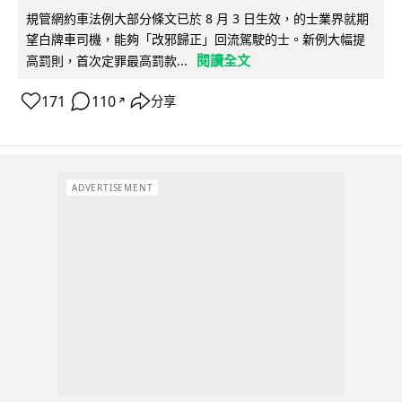
規管網約車法例大部分條文已於 8 月 3 日生效，的士業界就期
望白牌車司機，能夠「改邪歸正」回流駕駛的士。新例大幅提
閱讀全文
高罰則，首次定罪最高罰款...
171
110
分享
↗
ADVERTISEMENT