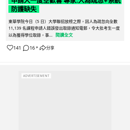
申請人一度空歡喜 專家:人為疏忽+系統
防護缺失
東華學院今日（5 日）大學聯招放榜之際，因人為疏忽向全數
11,139 名課程申請人錯誤發出取錄通知電郵，令大批考生一度
閱讀全文
以為獲得學位取錄，事...
141
16
分享
↗
ADVERTISEMENT