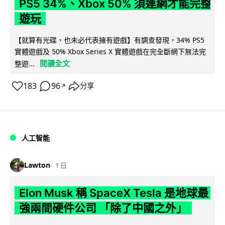
PS5 34%、Xbox 50% 須連網才能完整
遊玩
【就算有光碟，也未必代表擁有遊戲】有調查發現，34% PS5
實體遊戲及 50% Xbox Series X 實體遊戲在完全斷網下無法完
閱讀全文
整遊...
183
96
分享
↗
人工智能
Lawton
1 日
Elon Musk 稱 SpaceX Tesla 是地球最
強兩間硬件公司 「除了中國之外」