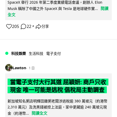
SpaceX 舉行 2026 年第二季度業績電話會議，創辦人 Elon
閱讀
Musk 稱除了中國之外 SpaceX 與 Tesla 是地球硬件實...
全文
205
22
分享
↗
科技娛樂
生活科技
電子支付
Lawton
1 日
當電子支付大行其道 屈穎妍: 商戶只收
現金 唯一可能是逃稅 倡稅局主動調查
新加坡知名粥店明輝田雞粥老闆涉逃稅逾 380 萬坡元（約港幣
2,310 萬元）及洗黑錢被控上法庭，家中更藏逾 240 萬坡元現
閱讀全文
金（約港幣...