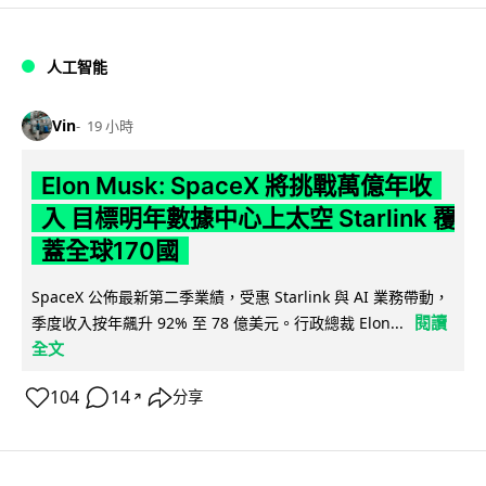
人工智能
Vin
19 小時
Elon Musk: SpaceX 將挑戰萬億年收
入 目標明年數據中心上太空 Starlink 覆
蓋全球170國
SpaceX 公佈最新第二季業績，受惠 Starlink 與 AI 業務帶動，
閱讀
季度收入按年飆升 92% 至 78 億美元。行政總裁 Elon...
全文
104
14
分享
↗