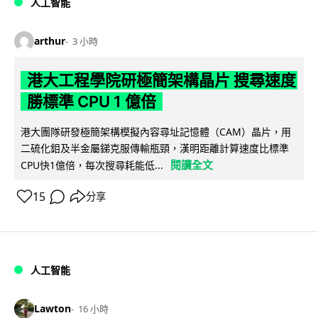
人工智能
arthur
3 小時
港大工程學院研極簡架構晶片 搜尋速度
勝標準 CPU 1 億倍
港大團隊研發極簡架構模擬內容尋址記憶體（CAM）晶片，用
二硫化鉬及半金屬銻克服傳輸瓶頸，漢明距離計算速度比標準
閱讀全文
CPU快1億倍，每次搜尋耗能低...
15
分享
人工智能
Lawton
16 小時