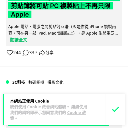
剪貼簿將可貼 PC 複製貼上不再只限
Apple
Apple 電話、電腦之間剪貼簿互聯（即是你從 iPhone 複製內
容，可在另一部 iPad, Mac 電腦貼上），是 Apple 生態重要...
閱讀全文
244
33
分享
↗
3C科技
數碼相機
攝影文化
Vin
1 日
本網站正使用 Cookie
我們使用 Cookie 改善網站體驗。 繼續使用
我們的網站即表示您同意我們的
Cookie 政
Sony 授權鏡頭名單公佈 中國廠平價鏡
策
。
頭全數缺席 Nikon 已告唯卓仕侵權