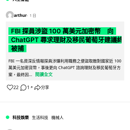
arthur
1 日
FBI 探員涉盜 100 萬美元加密幣 向
ChatGPT 尋求理財及移民葡萄牙建議終
被捕
FBI 一名資深反情報探員涉嫌利用職務之便盜取敵對國家近 100
萬美元加密貨幣，事後更向 ChatGPT 諮詢理財及移民葡萄牙方
閱讀全文
案，最終因...
22
1
分享
↗
科技娛樂
生活科技
機械人