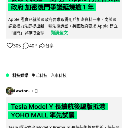
政府 加密後門爭議延燒逾 1 年
Apple 證實已就英國政府要求取得用戶加密資料一事，向英國
調查權力法庭提出新一輪法律訴訟。英國政府要求 Apple 建立
閱讀全文
「後門」以存取全球...
305
40
分享
↗
科技娛樂
生活科技
汽車科技
Lawton
1 日
Tesla Model Y 長續航後驅版抵港
YOHO MALL 率先試駕
Tesla 香港推出 Model Y Premium 長續航後輪驅動版，續航最