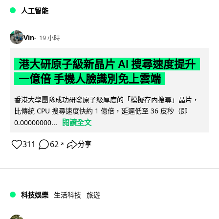
人工智能
Vin
19 小時
港大研原子級新晶片 AI 搜尋速度提升
一億倍 手機人臉識別免上雲端
香港大學團隊成功研發原子級厚度的「模擬存內搜尋」晶片，
比傳統 CPU 搜尋速度快約 1 億倍，延遲低至 36 皮秒（即
閱讀全文
0.00000000...
311
62
分享
↗
科技娛樂
生活科技
旅遊