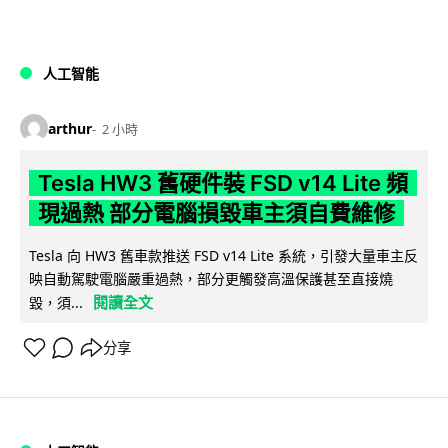
人工智能
arthur
2 小時
Tesla HW3 舊硬件裝 FSD v14 Lite 頻
現過熱 部分電腦損毀車主須自費維修
Tesla 向 HW3 舊車款推送 FSD v14 Lite 系統，引發大量車主反
映自動駕駛電腦嚴重過熱，部分更觸發高溫保護甚至直接燒
閱讀全文
毀，須...
分享