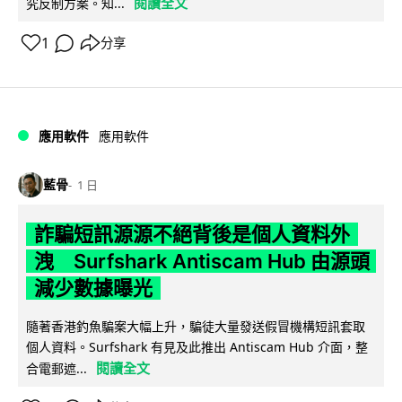
閱讀全文
究反制方案。知...
1
分享
應用軟件
應用軟件
藍骨
1 日
詐騙短訊源源不絕背後是個人資料外
洩 Surfshark Antiscam Hub 由源頭
減少數據曝光
隨著香港釣魚騙案大幅上升，騙徒大量發送假冒機構短訊套取
個人資料。Surfshark 有見及此推出 Antiscam Hub 介面，整
閱讀全文
合電郵遮...