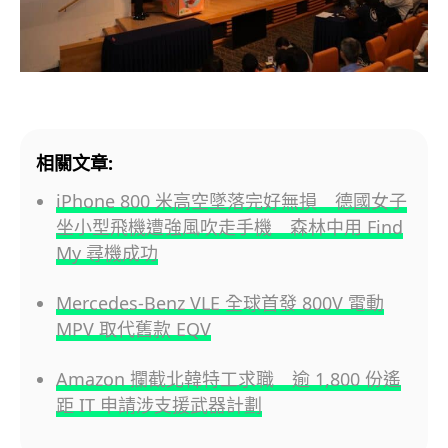
相關文章:
iPhone 800 米高空墜落完好無損 德國女子
坐小型飛機遭強風吹走手機 森林中用 Find
My 尋機成功
Mercedes-Benz VLE 全球首發 800V 電動
MPV 取代舊款 EQV
Amazon 攔截北韓特工求職 逾 1,800 份遙
距 IT 申請涉支援武器計劃