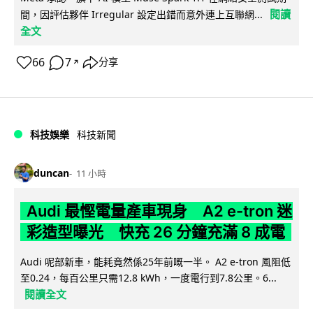
閱讀
間，因評估夥伴 Irregular 設定出錯而意外連上互聯網...
全文
66
7
分享
↗
科技娛樂
科技新聞
duncan
11 小時
Audi 最慳電量產車現身 A2 e-tron 迷
彩造型曝光 快充 26 分鐘充滿 8 成電
Audi 呢部新車，能耗竟然係25年前嘅一半。 A2 e-tron 風阻低
至0.24，每百公里只需12.8 kWh，一度電行到7.8公里。6...
閱讀全文