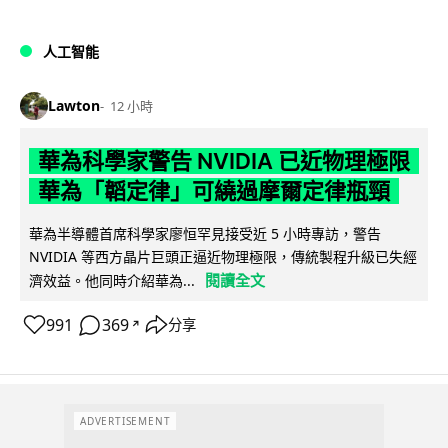
人工智能
Lawton
12 小時
華為科學家警告 NVIDIA 已近物理極限
華為「韜定律」可繞過摩爾定律瓶頸
華為半導體首席科學家廖恒罕見接受近 5 小時專訪，警告
NVIDIA 等西方晶片巨頭正逼近物理極限，傳統製程升級已失經
閱讀全文
濟效益。他同時介紹華為...
991
369
分享
↗
ADVERTISEMENT