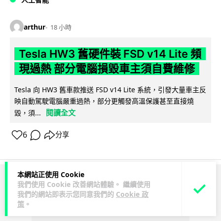
arthur
18 小時
Tesla HW3 舊硬件裝 FSD v14 Lite 頻
現過熱 部分電腦損毀車主須自費維修
Tesla 向 HW3 舊車款推送 FSD v14 Lite 系統，引發大量車主反
映自動駕駛電腦嚴重過熱，部分更觸發高溫保護甚至直接燒
閱讀全文
毀，須...
6
分享
本網站正使用 Cookie
ADVERTISEMENT
我們使用 Cookie 改善網站體驗。 繼續使用
我們的網站即表示您同意我們的
Cookie 政
策
。