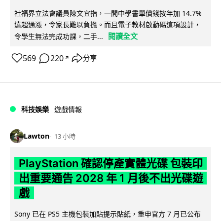
社福界立法會議員陳文宜指，一間中學書單價錢按年加 14.7%
遠超通漲，令家長難以負擔。而且電子教材啟動碼這項設計，
閱讀全文
令學生無法完成功課，二手...
569
220
分享
↗
科技娛樂
遊戲情報
Lawton
13 小時
PlayStation 確認停產實體光碟 包裝印
出重要通告 2028 年 1 月後不出光碟遊
戲
Sony 已在 PS5 主機包裝加貼提示貼紙，重申官方 7 月已公布