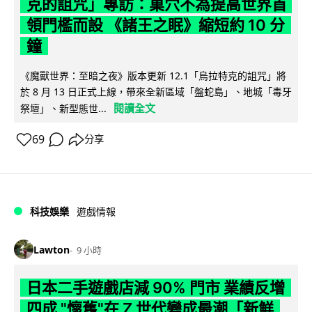
克的詛咒」專訪：巢穴不為提高世界首
領門檻而設 《諸王之眠》縮短約 10 分
鐘
《魔獸世界：至暗之夜》版本更新 12.1「烏拉特克的詛咒」將
於 8 月 13 日正式上線，帶來全新區域「盤蛇島」、地城「毒牙
閱讀全文
祭壇」、新型態世...
69
分享
科技娛樂
遊戲情報
Lawton
9 小時
日本二手遊戲店減 90% 門市 業績反增
四成 "懷舊"在 Z 世代變成最潮「新鮮