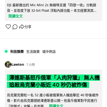
DJI 最新推出的 Mic Mini 2s 無線咪支援「四發一收」分軌錄
音，並首度下放 32-bit Float 浮點內錄功能。本文經實測其...
閱讀全文
分享
科技娛樂
生活娛樂
城中熱話
Lawton
7 小時
澤連斯基怒斥俄軍「人肉狩獵」 無人機
追殺烏克蘭小販近 40 秒仍被炸傷
烏克蘭克爾松一名 52 歲小販被俄軍無人機追擊近 40 秒後被炸
傷，影片由烏克蘭總統澤連斯基公開。他直斥俄軍對平民進行
閱讀全文
「狩獵式」攻擊，烏克蘭...