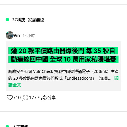
3C科技
家居無線
Vin
14 小時
逾 20 款平價路由器爆後門 每 35 秒自
動連線回中國 全球 10 萬用家私隱堪憂
網絡安全公司 VulnCheck 揭發中國智博通電子（Zbtlink）生產
閱
的 20 多款路由器內置後門程式「Endlessdoors」（無盡...
讀全文
710
177
分享
↗
人工智能