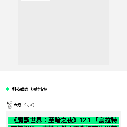
科技娛樂
遊戲情報
天恩
9 小時
《魔獸世界：至暗之夜》12.1 「烏拉特