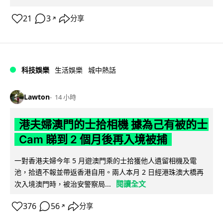
21
3
分享
↗
科技娛樂
生活娛樂
城中熱話
Lawton
14 小時
港夫婦澳門的士拾相機 據為己有被的士
Cam 睇到 2 個月後再入境被捕
一對香港夫婦今年 5 月遊澳門乘的士拾獲他人遺留相機及電
池，拾遺不報並帶返香港自用。兩人本月 2 日經港珠澳大橋再
閱讀全文
次入境澳門時，被治安警察局...
376
56
分享
↗