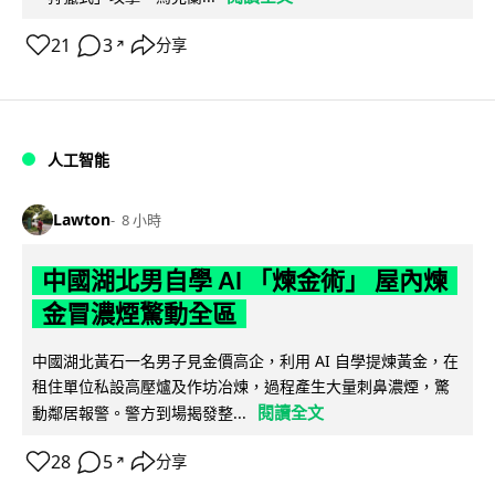
21
3
分享
↗
人工智能
Lawton
8 小時
中國湖北男自學 AI 「煉金術」 屋內煉
金冒濃煙驚動全區
中國湖北黃石一名男子見金價高企，利用 AI 自學提煉黃金，在
租住單位私設高壓爐及作坊冶煉，過程產生大量刺鼻濃煙，驚
閱讀全文
動鄰居報警。警方到場揭發整...
28
5
分享
↗