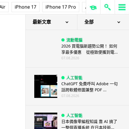
Air
iPhone 17
iPhone 17 Pro
AirPods Pro 3
Ap
最新文章
全部
流動電腦
2026 買電腦新趨勢公開！ 如何
享最多優惠 從極致便攜到電...
07.08.2026
人工智能
ChatGPT 免費呼叫 Adobe 一句
話跨軟體修圖兼整 PDF ...
07.08.2026
人工智能
日本偶像零編程知識 靠 AI 搞了
一整個直播系統 在日本技術...