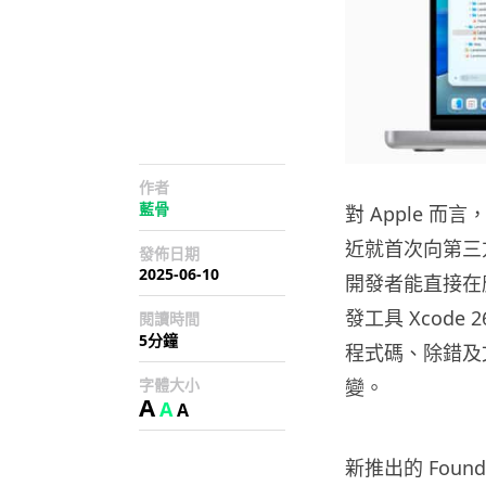
作者
藍骨
對 Apple 
近就首次向第三方開
發佈日期
2025-06-10
開發者能直接在
發工具 Xcode
閱讀時間
5分鐘
程式碼、除錯及文
字體大小
變。
A
A
A
新推出的 Foun