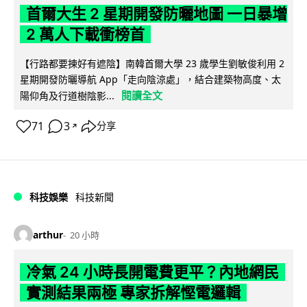
首爾大生 2 星期開發防曬地圖 一日暴增
2 萬人下載衝榜首
【行路都要揀好有遮陰】南韓首爾大學 23 歲學生劉敏俊利用 2
星期開發防曬導航 App「走向陰涼處」，結合建築物高度、太
閱讀全文
陽仰角及行道樹陰影...
71
3
分享
↗
科技娛樂
科技新聞
arthur
20 小時
冷氣 24 小時長開電費更平？內地網民
實測結果兩極 專家拆解慳電邏輯