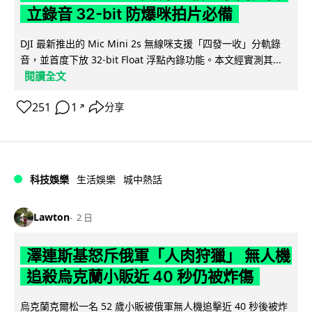
立錄音 32-bit 防爆咪拍片必備
DJI 最新推出的 Mic Mini 2s 無線咪支援「四發一收」分軌錄
音，並首度下放 32-bit Float 浮點內錄功能。本文經實測其...
閱讀全文
251
1
分享
↗
科技娛樂
生活娛樂
城中熱話
Lawton
2 日
澤連斯基怒斥俄軍「人肉狩獵」 無人機
追殺烏克蘭小販近 40 秒仍被炸傷
烏克蘭克爾松一名 52 歲小販被俄軍無人機追擊近 40 秒後被炸