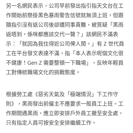
另一名網民表示，公司早前發出指引指天文台在工
作開始前懸掛黑色暴雨警告信號就無須上班，但跟
隨指引沒有返公司後卻遭同事責難，被質疑「黑雨
返唔到，係咪都應該交代一聲？」該網民不滿表
示：「就因為我住得近公司俾人鬧。」有 Z 世代員
工在平台發文表達不滿，指「本人表示呢個文化很
不健康！Gen Z 需要整頓一下職場」，反映年輕員
工對傳統職場文化的挑戰態度。
根據勞工處《惡劣天氣及「極端情況」下工作守
則》，黑雨發出前僱主不應要求一般員工上班。工
作期間遇黑雨，應立即安排戶外員工撤至安全處，
只有指定人員可按安全安排繼續工作。