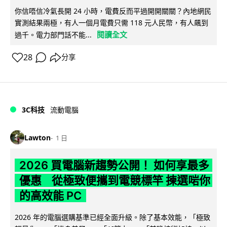
你信唔信冷氣長開 24 小時，電費反而平過開開關關？內地網民
實測結果兩極，有人一個月電費只需 118 元人民幣，有人飆到
閱讀全文
過千。電力部門話不能...
28
分享
3C科技
流動電腦
Lawton
1 日
2026 買電腦新趨勢公開！ 如何享最多
優惠 從極致便攜到電競標竿 揀選啱你
的高效能 PC
2026 年的電腦選購基準已經全面升級。除了基本效能，「極致