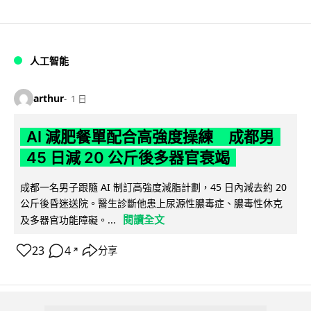
人工智能
arthur
1 日
AI 減肥餐單配合高強度操練 成都男
45 日減 20 公斤後多器官衰竭
成都一名男子跟隨 AI 制訂高強度減脂計劃，45 日內減去約 20
公斤後昏迷送院。醫生診斷他患上尿源性膿毒症、膿毒性休克
閱讀全文
及多器官功能障礙。...
23
4
分享
↗