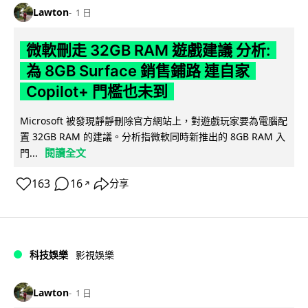
Lawton
1 日
微軟刪走 32GB RAM 遊戲建議 分析:
為 8GB Surface 銷售鋪路 連自家
Copilot+ 門檻也未到
Microsoft 被發現靜靜刪除官方網站上，對遊戲玩家要為電腦配
置 32GB RAM 的建議。分析指微軟同時新推出的 8GB RAM 入
閱讀全文
門...
163
16
分享
↗
科技娛樂
影視娛樂
Lawton
1 日