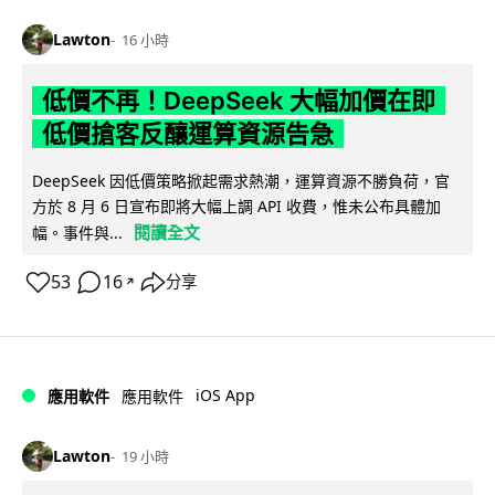
Lawton
16 小時
低價不再！DeepSeek 大幅加價在即
低價搶客反釀運算資源告急
DeepSeek 因低價策略掀起需求熱潮，運算資源不勝負荷，官
方於 8 月 6 日宣布即將大幅上調 API 收費，惟未公布具體加
閱讀全文
幅。事件與...
53
16
分享
↗
iOS App
應用軟件
應用軟件
Lawton
19 小時