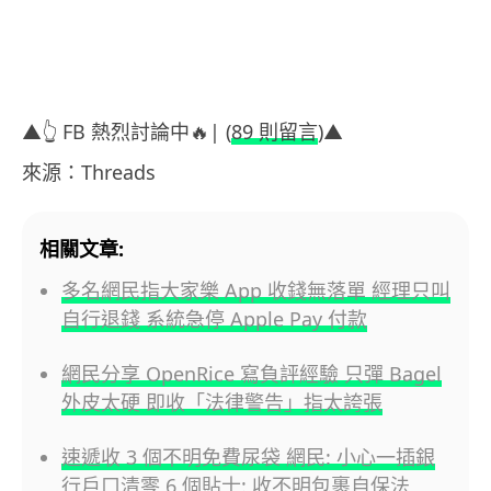
▲👆 FB 熱烈討論中🔥| (
89 則留言
)▲
來源：Threads
相關文章:
多名網民指大家樂 App 收錢無落單 經理只叫
自行退錢 系統急停 Apple Pay 付款
網民分享 OpenRice 寫負評經驗 只彈 Bagel
外皮太硬 即收「法律警告」指太誇張
速遞收 3 個不明免費尿袋 網民: 小心一插銀
行戶口清零 6 個貼士: 收不明包裹自保法