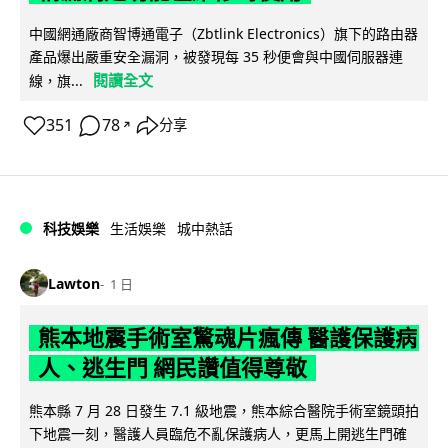
中國網通廠商智博通電子（Zbtlink Electronics）旗下的路由器
產品爆出嚴重安全漏洞，被發現每 35 秒便會與中國伺服器連
閱讀全文
線，旗...
351
78
分享
↗
科技娛樂
生活娛樂
城中熱話
Lawton
1 日
熊本地震手術室驚魂片瘋傳 醫護保護病
人、逃生門 網民讚值得尊敬
熊本縣 7 月 28 日發生 7.1 級地震，熊本綜合醫院手術室鏡頭拍
下地震一刻，醫護人員臨危不亂保護病人，更馬上開逃生門確