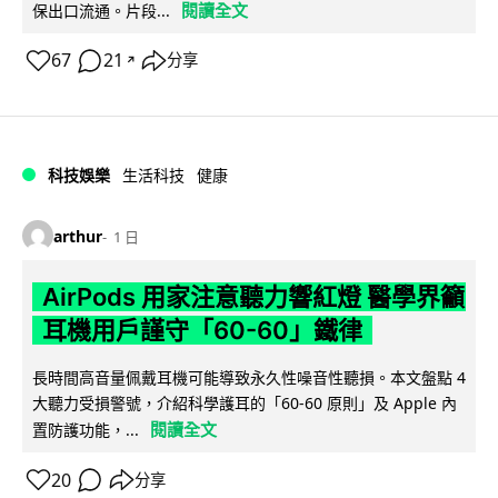
閱讀全文
保出口流通。片段...
67
21
分享
↗
科技娛樂
生活科技
健康
arthur
1 日
AirPods 用家注意聽力響紅燈 醫學界籲
耳機用戶謹守「60-60」鐵律
長時間高音量佩戴耳機可能導致永久性噪音性聽損。本文盤點 4
大聽力受損警號，介紹科學護耳的「60-60 原則」及 Apple 內
閱讀全文
置防護功能，...
20
分享