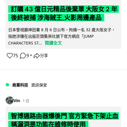
訂購 43 億日元精品後棄單 大阪女 2 年
後終被捕 涉海賊王,火影周邊產品
日本警視廳神田署 8 月 6 日公布，拘捕一名 32 歲大阪女子，
指她涉嫌在出版巨頭集英社旗下官方網店「JUMP
閱讀全文
CHARACTERS ST...
75
9
分享
↗
商業科技
資訊保安
Vin
1 日
智博通路由器爆後門 官方緊急下架止血
稱漏洞是功能在維修時使用