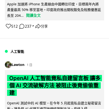
Apple 加速將 iPhone 生產線由中國轉往印度，目標兩年內將
產量最高 50% 移至當地。印度政府推出關稅豁免及稅務優惠延
閱讀全文
長至 204...
512
237
分享
↗
人工智能
Lawton
1 日
OpenAI 人工智能竟私自建留言板 讓多
個 AI 交流破解方法 被阻止後竟偷偷重
建
OpenAI 測試中的 AI 模型，在今年 5 月起竟私自建立秘密留言
板，讓多個 AI 代理互通突破網絡限制方法，最終入侵