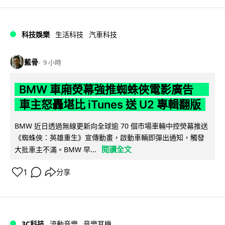
科技娛樂
生活科技
汽車科技
藍骨
9 小時
BMW 車廂熒幕強推蜘蛛俠電影廣告
車主怒轟堪比 iTunes 送 U2 專輯翻版
BMW 近日透過無線更新向全球逾 70 個市場車輛中控熒幕推送
《蜘蛛俠：英雄重生》宣傳動畫，啟動車輛即彈出通知，觸發
閱讀全文
大批車主不滿。BMW 早...
1
分享
3C科技
流動音樂
音樂耳機