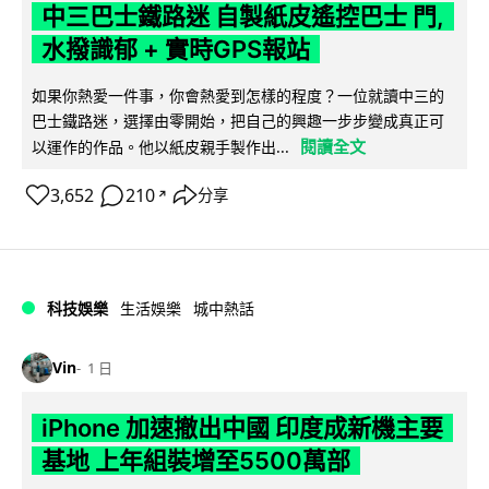
中三巴士鐵路迷 自製紙皮遙控巴士 門,
水撥識郁 + 實時GPS報站
如果你熱愛一件事，你會熱愛到怎樣的程度？一位就讀中三的
巴士鐵路迷，選擇由零開始，把自己的興趣一步步變成真正可
閱讀全文
以運作的作品。他以紙皮親手製作出...
3,652
210
分享
↗
科技娛樂
生活娛樂
城中熱話
Vin
1 日
iPhone 加速撤出中國 印度成新機主要
基地 上年組裝增至5500萬部