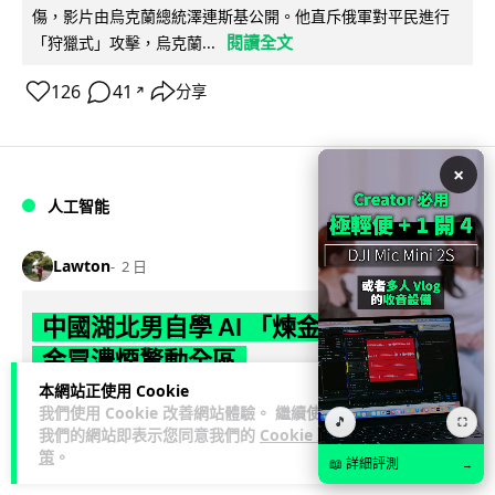
傷，影片由烏克蘭總統澤連斯基公開。他直斥俄軍對平民進行
閱讀全文
「狩獵式」攻擊，烏克蘭...
126
41
分享
↗
×
人工智能
Lawton
2 日
中國湖北男自學 AI 「煉金術」 屋內煉
金冒濃煙驚動全區
本網站正使用 Cookie
中國湖北黃石一名男子見金價高企，利用 AI 自學提煉黃金，在
我們使用 Cookie 改善網站體驗。 繼續使用
🎵
⛶
租住單位私設高壓爐及作坊冶煉，過程產生大量刺鼻濃煙，驚
我們的網站即表示您同意我們的
Cookie 政
策
。
閱讀全文
動鄰居報警。警方到場揭發整...
📖 詳細評測
→