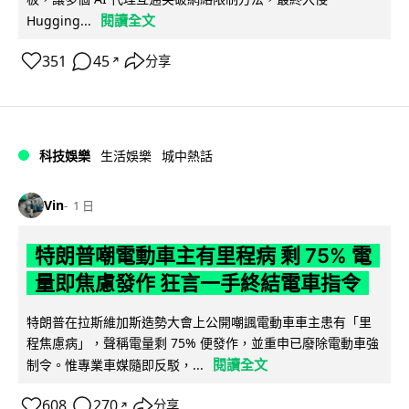
閱讀全文
Hugging...
351
45
分享
↗
科技娛樂
生活娛樂
城中熱話
Vin
1 日
特朗普嘲電動車主有里程病 剩 75% 電
量即焦慮發作 狂言一手終結電車指令
特朗普在拉斯維加斯造勢大會上公開嘲諷電動車車主患有「里
程焦慮病」，聲稱電量剩 75% 便發作，並重申已廢除電動車強
閱讀全文
制令。惟專業車媒隨即反駁，...
608
270
分享
↗