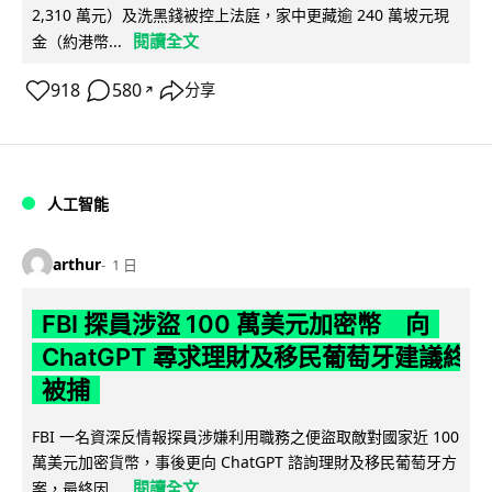
2,310 萬元）及洗黑錢被控上法庭，家中更藏逾 240 萬坡元現
閱讀全文
金（約港幣...
918
580
分享
↗
人工智能
arthur
1 日
FBI 探員涉盜 100 萬美元加密幣 向
ChatGPT 尋求理財及移民葡萄牙建議終
被捕
FBI 一名資深反情報探員涉嫌利用職務之便盜取敵對國家近 100
萬美元加密貨幣，事後更向 ChatGPT 諮詢理財及移民葡萄牙方
閱讀全文
案，最終因...