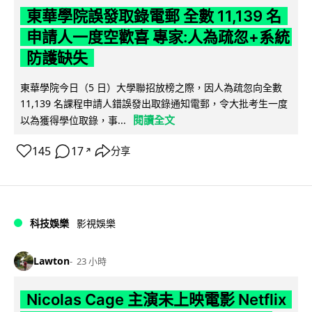
東華學院誤發取錄電郵 全數 11,139 名
申請人一度空歡喜 專家:人為疏忽+系統
防護缺失
東華學院今日（5 日）大學聯招放榜之際，因人為疏忽向全數
11,139 名課程申請人錯誤發出取錄通知電郵，令大批考生一度
閱讀全文
以為獲得學位取錄，事...
145
17
分享
↗
科技娛樂
影視娛樂
Lawton
23 小時
Nicolas Cage 主演未上映電影 Netflix