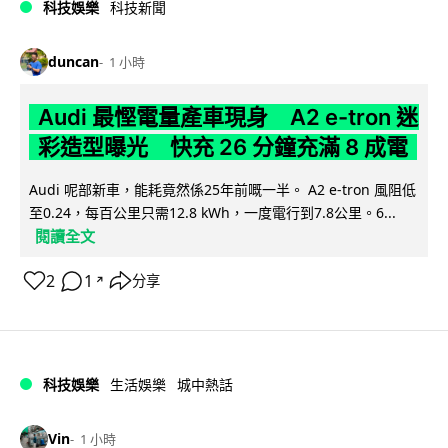
科技娛樂
科技新聞
duncan
1 小時
Audi 最慳電量產車現身 A2 e-tron 迷
彩造型曝光 快充 26 分鐘充滿 8 成電
Audi 呢部新車，能耗竟然係25年前嘅一半。 A2 e-tron 風阻低
至0.24，每百公里只需12.8 kWh，一度電行到7.8公里。6...
閱讀全文
2
1
分享
↗
科技娛樂
生活娛樂
城中熱話
Vin
1 小時