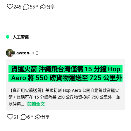
245
55
分享
↗
人工智能
Lawton
1 日
貨運火箭 沖繩飛台灣僅需 15 分鐘 Hop
Aero 將 550 磅貨物運送至 725 公里外
【真正用火箭送貨】美國初創 Hop Aero 公開自動駕駛貨運火
箭，聲稱可在 15 分鐘內將 250 公斤物資投送 750 公里外，並
閱讀全文
以沖繩...
51
6
分享
↗