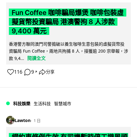
Fun Coffee 咖啡騙局爆煲 咖啡包裝虛
擬貨幣投資騙局 港澳警拘 8 人涉款
9,400 萬元
香港警方聯同澳門司警搗破以養生咖啡生意包裝的虛擬貨幣投
資騙局 Fun Coffee，兩地共拘捕 8 人，接獲逾 200 宗舉報，涉
閱讀全文
款 9,4...
116
9
分享
↗
科技娛樂
生活科技
智慧城市
Lawton
1 日