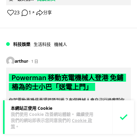
23
1
分享
↗
科技娛樂
生活科技
機械人
arthur
1 日
Powerman 移動充電機械人登港 免鋪
樁為的士小巴「送電上門」
你架電動車喺停車場搵唔到樁？有個機械人會自己行過嚟幫你
充電。THEi 高科院同內地公司研發出 Powerman 移動充電機
本網站正使用 Cookie
閱讀全文
我們使用 Cookie 改善網站體驗。 繼續使用
械人，唔使鋪線裝樁...
我們的網站即表示您同意我們的
Cookie 政
策
。
28
14
分享
↗