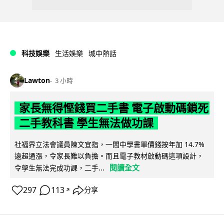
科技娛樂
生活娛樂
城中熱話
Lawton
3 小時
家長無得慳錢買二手書 電子啟動碼鎖死
二手教科書 學生無法做功課
社福界立法會議員陳文宜指，一間中學書單價錢按年加 14.7%
遠超通漲，令家長難以負擔。而且電子教材啟動碼這項設計，
閱讀全文
令學生無法完成功課，二手...
297
113
分享
↗