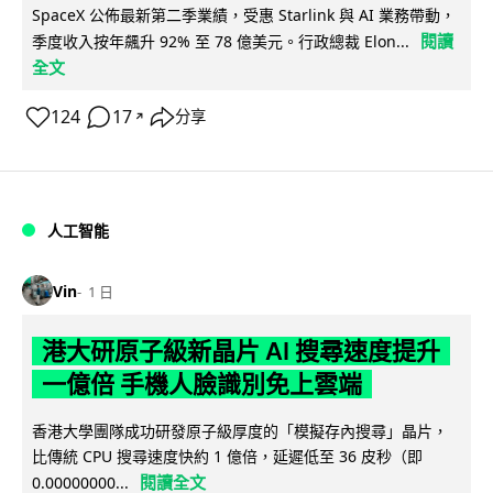
SpaceX 公佈最新第二季業績，受惠 Starlink 與 AI 業務帶動，
閱讀
季度收入按年飆升 92% 至 78 億美元。行政總裁 Elon...
全文
124
17
分享
↗
人工智能
Vin
1 日
港大研原子級新晶片 AI 搜尋速度提升
一億倍 手機人臉識別免上雲端
香港大學團隊成功研發原子級厚度的「模擬存內搜尋」晶片，
比傳統 CPU 搜尋速度快約 1 億倍，延遲低至 36 皮秒（即
閱讀全文
0.00000000...