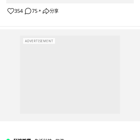
354
75
分享
↗
ADVERTISEMENT