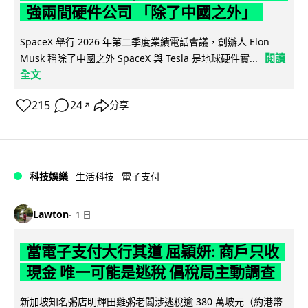
強兩間硬件公司 「除了中國之外」
SpaceX 舉行 2026 年第二季度業績電話會議，創辦人 Elon
閱讀
Musk 稱除了中國之外 SpaceX 與 Tesla 是地球硬件實...
全文
215
24
分享
↗
科技娛樂
生活科技
電子支付
Lawton
1 日
當電子支付大行其道 屈穎妍: 商戶只收
現金 唯一可能是逃稅 倡稅局主動調查
新加坡知名粥店明輝田雞粥老闆涉逃稅逾 380 萬坡元（約港幣