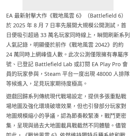
EA 最新射擊大作《戰地風雲 6》（Battlefield 6）
於 2025 年 8 月 7 日率先展開大規模公開測試，首
日便吸引超過 33 萬名玩家同時線上，瞬間刷新系列
人氣記錄，明顯優於前作《戰地風雲 2042》的約
24 萬同時上網峰值人數。此次公測僅限擁有專屬序
號、已登記 Battlefield Lab 或訂閱 EA Play Pro 會
員的玩家參與，Steam 平台一度出現 48000 人排隊
等候進入，足見玩家期待度極高。
遊戲回歸系列傳統現代戰場設定，提供多張重點戰
場地圖及強化環境破壞效果，但也引發部分玩家對
地圖規模縮小的爭議，認為節奏較緊湊，戰鬥更密
集，呈現與過去大地圖載具戰截然不同體驗。儘管
如此，《戰地風雲 6》依然維持獨特兵種系統和戰