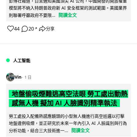
彭博社報道，白宮通知美國頂尖 AI 公司，中國開發的開放權重
模型將不納入特朗普政府新 AI 安全框架的測試範圍。美國業界
閱讀全文
則聯署呼籲政府不要限...
44
20
分享
↗
人工智能
Vin
1 日
地盤偷吸煙難逃高空法眼 勞工處出動熱
感無人機 擬加 AI 人臉識別精準執法
勞工處投入配備熱感應鏡頭的小型無人機進行高空巡邏以打擊
地盤違例吸煙，並正研究於未來一年內引入 AI 人臉識別與行為
閱讀全文
分析功能，結合三大技術進一...