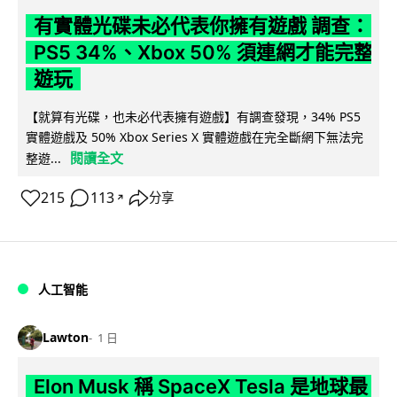
有實體光碟未必代表你擁有遊戲 調查：
PS5 34%、Xbox 50% 須連網才能完整
遊玩
【就算有光碟，也未必代表擁有遊戲】有調查發現，34% PS5
實體遊戲及 50% Xbox Series X 實體遊戲在完全斷網下無法完
閱讀全文
整遊...
215
113
分享
↗
人工智能
Lawton
1 日
Elon Musk 稱 SpaceX Tesla 是地球最