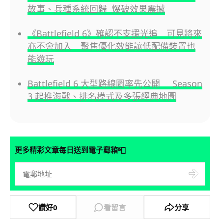
故事、兵種系統回歸 爆破效果震撼
《Battlefield 6》確認不支援光追 可見將來
亦不會加入 聚焦優化效能讓低配備裝置也
能遊玩
Battlefield 6 大型路線圖率先公開 Season
3 起推海戰、排名模式及多張經典地圖
📮
更多精彩文章每日送到電子郵箱
讚好
0
看留言
分享