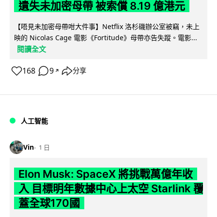
遺失未加密母帶 被索償 8.19 億港元
【唔見未加密母帶咁大件事】Netflix 洛杉磯辦公室被竊，未上
映的 Nicolas Cage 電影《Fortitude》母帶亦告失蹤。電影...
閱讀全文
168
9
分享
↗
人工智能
Vin
1 日
Elon Musk: SpaceX 將挑戰萬億年收
入 目標明年數據中心上太空 Starlink 覆
蓋全球170國