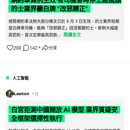
網約車條例生效 有司機暫時停工避風頭
的士業界籲白牌 "改邪歸正"
規管網約車法例大部分條文已於 8 月 3 日生效，的士業界就期
望白牌車司機，能夠「改邪歸正」回流駕駛的士。新例大幅提
閱讀全文
高罰則，首次定罪最高罰款...
200
142
分享
↗
人工智能
Lawton
1 日
白宮拒測中國開放 AI 模型 業界質疑安
全框架選擇性執行