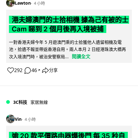
Lawton
4 小時
港夫婦澳門的士拾相機 據為己有被的士
Cam 睇到 2 個月後再入境被捕
一對香港夫婦今年 5 月遊澳門乘的士拾獲他人遺留相機及電
池，拾遺不報並帶返香港自用。兩人本月 2 日經港珠澳大橋再
閱讀全文
次入境澳門時，被治安警察局...
292
46
分享
↗
3C科技
家居無線
Vin
4 小時
逾 20 款平價路由器爆後門 每 35 秒自