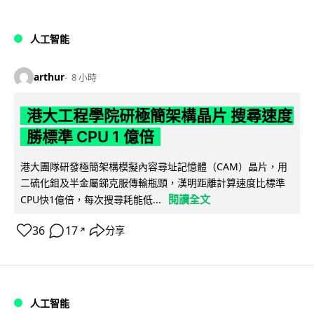
人工智能
arthur
8 小時
港大工程學院研極簡架構晶片 搜尋速度
勝標準 CPU 1 億倍
港大團隊研發極簡架構模擬內容尋址記憶體（CAM）晶片，用
二硫化鉬及半金屬銻克服傳輸瓶頸，漢明距離計算速度比標準
閱讀全文
CPU快1億倍，每次搜尋耗能低...
36
17
分享
↗
人工智能