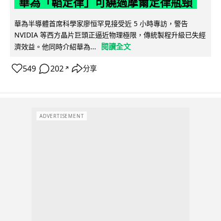
華為「韜定律」可繞過摩爾定律瓶頸
華為半導體首席科學家廖恒罕見接受近 5 小時專訪，警告
NVIDIA 等西方晶片巨頭正逼近物理極限，傳統製程升級已失經
閱讀全文
濟效益。他同時介紹華為...
549
202
分享
↗
ADVERTISEMENT