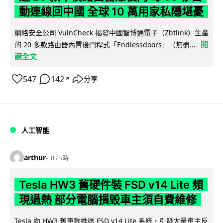
動連線回中國 全球 10 萬用家私隱堪憂
網絡安全公司 VulnCheck 揭發中國智博通電子（Zbtlink）生產
閱
的 20 多款路由器內置後門程式「Endlessdoors」（無盡...
讀全文
547
142
分享
↗
人工智能
arthur
8 小時
Tesla HW3 舊硬件裝 FSD v14 Lite 頻
現過熱 部分電腦損毀車主須自費維修
Tesla 向 HW3 舊車款推送 FSD v14 Lite 系統，引發大量車主反