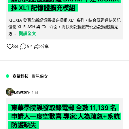
推 XL1 記憶體擴充模組
KIOXIA 發表全新記憶體擴充模組 XL1 系列，結合低延遲快閃記
憶體 XL-FLASH 與 CXL 介面，將快閃記憶體轉化為記憶體擴充
閱讀全文
方...
84
5
分享
↗
商業科技
資訊保安
Lawton
1 日
東華學院誤發取錄電郵 全數 11,139 名
申請人一度空歡喜 專家:人為疏忽+系統
防護缺失