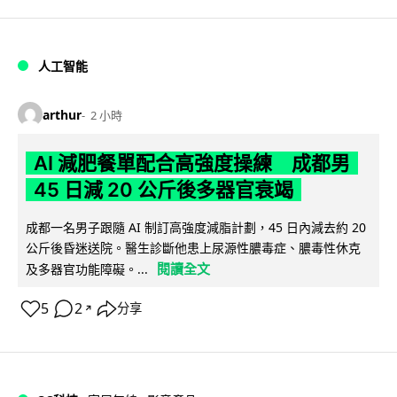
人工智能
arthur
2 小時
AI 減肥餐單配合高強度操練 成都男
45 日減 20 公斤後多器官衰竭
成都一名男子跟隨 AI 制訂高強度減脂計劃，45 日內減去約 20
公斤後昏迷送院。醫生診斷他患上尿源性膿毒症、膿毒性休克
閱讀全文
及多器官功能障礙。...
5
2
分享
↗