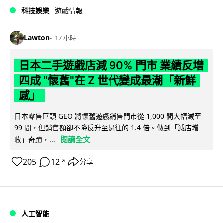
科技娛樂
遊戲情報
Lawton
17 小時
日本二手遊戲店減 90% 門市 業績反增
四成 "懷舊"在 Z 世代變成最潮「新鮮
感」
日本零售巨頭 GEO 將懷舊遊戲銷售門市從 1,000 間大幅減至
99 間，但銷售額卻不降反升至過往的 1.4 倍。做到「減店增
閱讀全文
收」奇蹟，...
205
12
分享
↗
人工智能