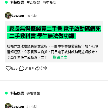
科技娛樂
生活娛樂
城中熱話
Lawton
20 小時
家長無得慳錢買二手書 電子啟動碼鎖死
二手教科書 學生無法做功課
社福界立法會議員陳文宜指，一間中學書單價錢按年加 14.7%
遠超通漲，令家長難以負擔。而且電子教材啟動碼這項設計，
閱讀全文
令學生無法完成功課，二手...
835
318
分享
↗
科技娛樂
遊戲情報
Lawton
21 小時