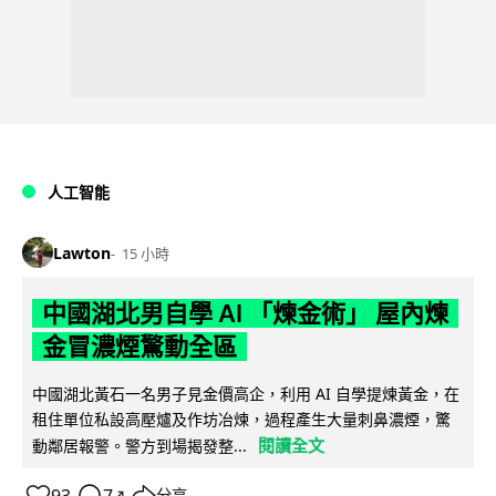
人工智能
Lawton
15 小時
中國湖北男自學 AI 「煉金術」 屋內煉
金冒濃煙驚動全區
中國湖北黃石一名男子見金價高企，利用 AI 自學提煉黃金，在
租住單位私設高壓爐及作坊冶煉，過程產生大量刺鼻濃煙，驚
閱讀全文
動鄰居報警。警方到場揭發整...
93
7
分享
↗