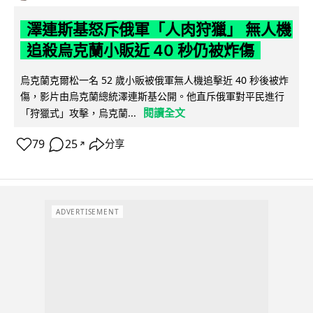
澤連斯基怒斥俄軍「人肉狩獵」 無人機
追殺烏克蘭小販近 40 秒仍被炸傷
烏克蘭克爾松一名 52 歲小販被俄軍無人機追擊近 40 秒後被炸
傷，影片由烏克蘭總統澤連斯基公開。他直斥俄軍對平民進行
閱讀全文
「狩獵式」攻擊，烏克蘭...
79
25
分享
↗
ADVERTISEMENT