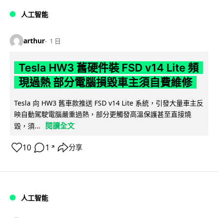
人工智能
arthur
1 日
Tesla HW3 舊硬件裝 FSD v14 Lite 頻
現過熱 部分電腦損毀車主須自費維修
Tesla 向 HW3 舊車款推送 FSD v14 Lite 系統，引發大量車主反
映自動駕駛電腦嚴重過熱，部分更觸發高溫保護甚至直接燒
閱讀全文
毀，須...
10
1
分享
↗
人工智能