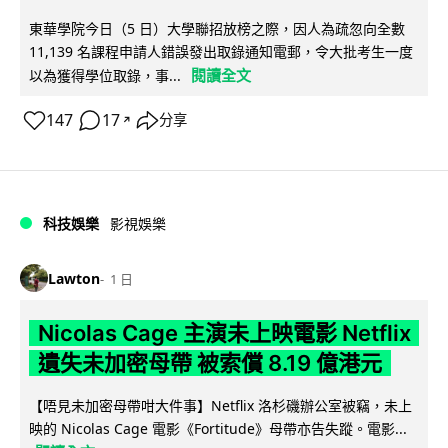
東華學院今日（5 日）大學聯招放榜之際，因人為疏忽向全數
11,139 名課程申請人錯誤發出取錄通知電郵，令大批考生一度
閱讀全文
以為獲得學位取錄，事...
147
17
分享
↗
科技娛樂
影視娛樂
Lawton
1 日
Nicolas Cage 主演未上映電影 Netflix
遺失未加密母帶 被索償 8.19 億港元
【唔見未加密母帶咁大件事】Netflix 洛杉磯辦公室被竊，未上
映的 Nicolas Cage 電影《Fortitude》母帶亦告失蹤。電影...