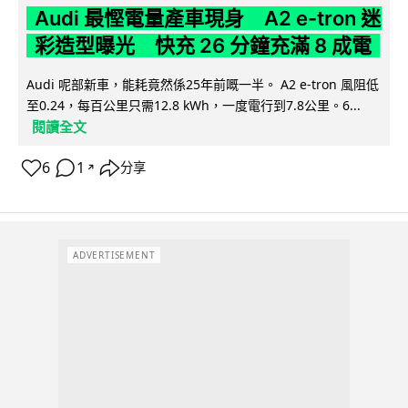
Audi 最慳電量產車現身 A2 e-tron 迷
彩造型曝光 快充 26 分鐘充滿 8 成電
Audi 呢部新車，能耗竟然係25年前嘅一半。 A2 e-tron 風阻低
至0.24，每百公里只需12.8 kWh，一度電行到7.8公里。6...
閱讀全文
6
1
分享
↗
ADVERTISEMENT