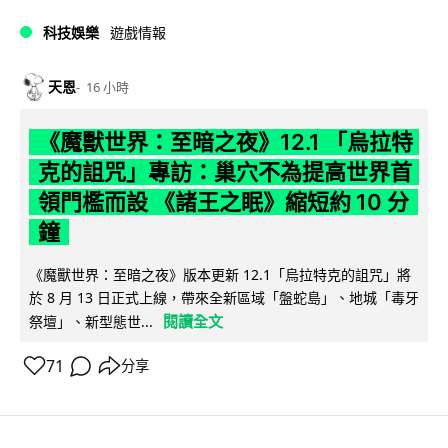
科技娛樂
遊戲情報
天恩
16 小時
《魔獸世界：至暗之夜》12.1 「烏拉特
克的詛咒」專訪：巢穴不為提高世界首
領門檻而設 《諸王之眠》縮短約 10 分
鐘
《魔獸世界：至暗之夜》版本更新 12.1「烏拉特克的詛咒」將
於 8 月 13 日正式上線，帶來全新區域「盤蛇島」、地城「毒牙
閱讀全文
祭壇」、新型態世...
71
分享