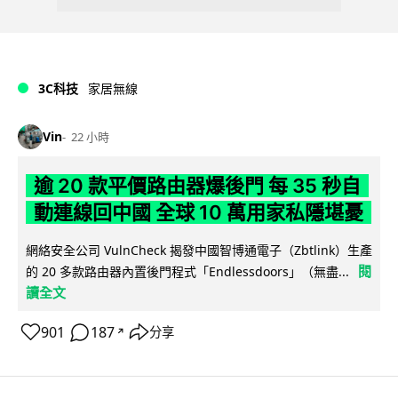
3C科技
家居無線
Vin
22 小時
逾 20 款平價路由器爆後門 每 35 秒自
動連線回中國 全球 10 萬用家私隱堪憂
網絡安全公司 VulnCheck 揭發中國智博通電子（Zbtlink）生產
閱
的 20 多款路由器內置後門程式「Endlessdoors」（無盡...
讀全文
901
187
分享
↗