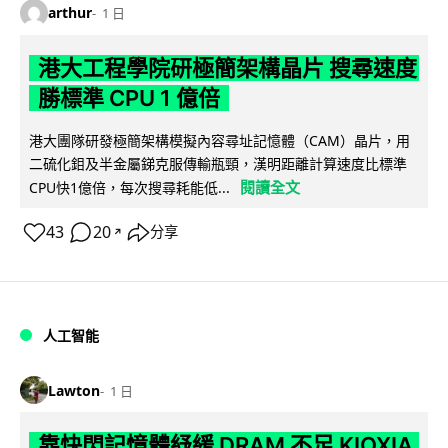
arthur
1 日
港大工程學院研極簡架構晶片 搜尋速度
勝標準 CPU 1 億倍
港大團隊研發極簡架構模擬內容尋址記憶體（CAM）晶片，用
二硫化鉬及半金屬銻克服傳輸瓶頸，漢明距離計算速度比標準
閱讀全文
CPU快1億倍，每次搜尋耗能低...
43
20
分享
↗
人工智能
Lawton
1 日
靠快閃記憶體紓緩 DRAM 不足 KIOXIA