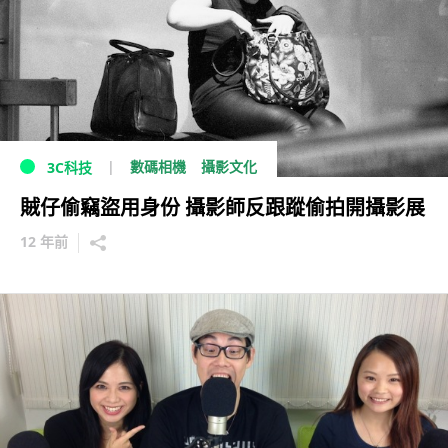
數碼相機
攝影文化
3C科技
賊仔偷竊盜用身份 攝影師反跟蹤偷拍開攝影展
12 年前