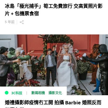
冰島「極光捕手」筍工免費旅行 交高質照片影
片 + 包機票食宿
5 年前
數碼相機
攝影文化
3C科技
婚禮攝影師疫情冇工開 拍攝 Barbie 婚照反而