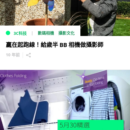
數碼相機
攝影文化
3C科技
贏在起跑線！給歲半 BB 相機做攝影師
10 年前