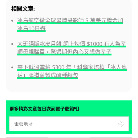
相關文章:
冰島航空徵全球最爛攝影師 5 萬美元獎金加
冰島10日遊
大班絕版冰皮月餅 網上炒價 $1000 有人為孝
順母親購買，驚過期但內心又想做孝子
零下低溫雪藏 5300 年！科學家培植「冰人奧
茲」腸道菌製成酸種麵包
📮
更多精彩文章每日送到電子郵箱