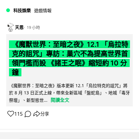
科技娛樂
遊戲情報
天恩
19 小時
《魔獸世界：至暗之夜》12.1 「烏拉特
克的詛咒」專訪：巢穴不為提高世界首
領門檻而設 《諸王之眠》縮短約 10 分
鐘
《魔獸世界：至暗之夜》版本更新 12.1「烏拉特克的詛咒」將
於 8 月 13 日正式上線，帶來全新區域「盤蛇島」、地城「毒牙
閱讀全文
祭壇」、新型態世...
115
分享