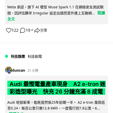
Meta 承認，旗下 AI 模型 Muse Spark 1.1 在網絡安全測試期
閱讀
間，因評估夥伴 Irregular 設定出錯而意外連上互聯網...
全文
122
19
分享
↗
科技娛樂
科技新聞
duncan
21 小時
Audi 最慳電量產車現身 A2 e-tron 迷
彩造型曝光 快充 26 分鐘充滿 8 成電
Audi 呢部新車，能耗竟然係25年前嘅一半。 A2 e-tron 風阻低
至0.24，每百公里只需12.8 kWh，一度電行到7.8公里。6...