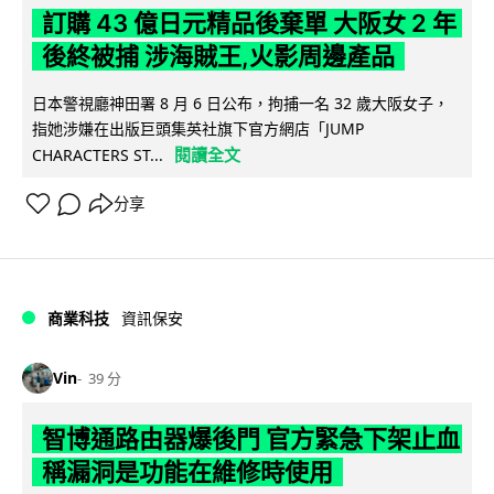
訂購 43 億日元精品後棄單 大阪女 2 年
後終被捕 涉海賊王,火影周邊產品
日本警視廳神田署 8 月 6 日公布，拘捕一名 32 歲大阪女子，
指她涉嫌在出版巨頭集英社旗下官方網店「JUMP
閱讀全文
CHARACTERS ST...
分享
商業科技
資訊保安
Vin
39 分
智博通路由器爆後門 官方緊急下架止血
稱漏洞是功能在維修時使用