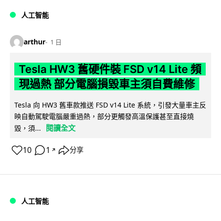
人工智能
arthur
1 日
Tesla HW3 舊硬件裝 FSD v14 Lite 頻
現過熱 部分電腦損毀車主須自費維修
Tesla 向 HW3 舊車款推送 FSD v14 Lite 系統，引發大量車主反
映自動駕駛電腦嚴重過熱，部分更觸發高溫保護甚至直接燒
閱讀全文
毀，須...
10
1
分享
↗
人工智能