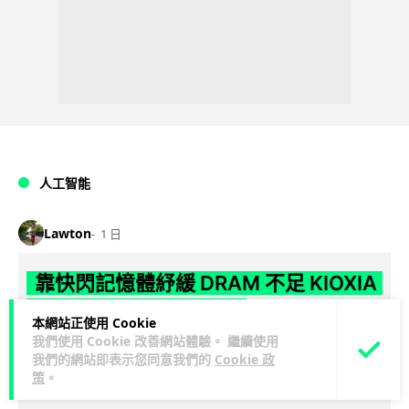
人工智能
Lawton
1 日
靠快閃記憶體紓緩 DRAM 不足 KIOXIA
推 XL1 記憶體擴充模組
本網站正使用 Cookie
我們使用 Cookie 改善網站體驗。 繼續使用
KIOXIA 發表全新記憶體擴充模組 XL1 系列，結合低延遲快閃記
我們的網站即表示您同意我們的
Cookie 政
憶體 XL-FLASH 與 CXL 介面，將快閃記憶體轉化為記憶體擴充
策
。
閱讀全文
方...