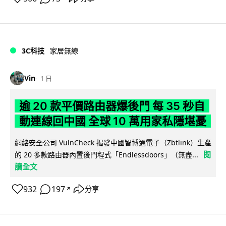
3C科技
家居無線
Vin
1 日
逾 20 款平價路由器爆後門 每 35 秒自
動連線回中國 全球 10 萬用家私隱堪憂
網絡安全公司 VulnCheck 揭發中國智博通電子（Zbtlink）生產
閱
的 20 多款路由器內置後門程式「Endlessdoors」（無盡...
讀全文
932
197
分享
↗