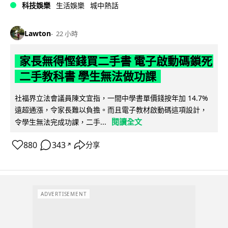
科技娛樂
生活娛樂
城中熱話
Lawton
22 小時
家長無得慳錢買二手書 電子啟動碼鎖死
二手教科書 學生無法做功課
社福界立法會議員陳文宜指，一間中學書單價錢按年加 14.7%
遠超通漲，令家長難以負擔。而且電子教材啟動碼這項設計，
閱讀全文
令學生無法完成功課，二手...
880
343
分享
↗
ADVERTISEMENT