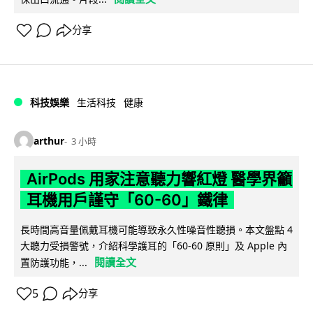
分享
科技娛樂
生活科技
健康
arthur
3 小時
AirPods 用家注意聽力響紅燈 醫學界籲
耳機用戶謹守「60-60」鐵律
長時間高音量佩戴耳機可能導致永久性噪音性聽損。本文盤點 4
大聽力受損警號，介紹科學護耳的「60-60 原則」及 Apple 內
閱讀全文
置防護功能，...
5
分享