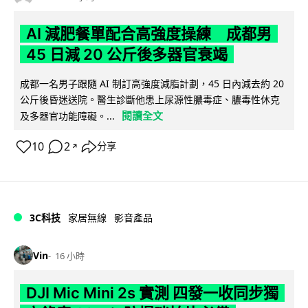
AI 減肥餐單配合高強度操練 成都男
45 日減 20 公斤後多器官衰竭
成都一名男子跟隨 AI 制訂高強度減脂計劃，45 日內減去約 20
公斤後昏迷送院。醫生診斷他患上尿源性膿毒症、膿毒性休克
閱讀全文
及多器官功能障礙。...
10
2
分享
↗
3C科技
家居無線
影音產品
Vin
16 小時
DJI Mic Mini 2s 實測 四發一收同步獨