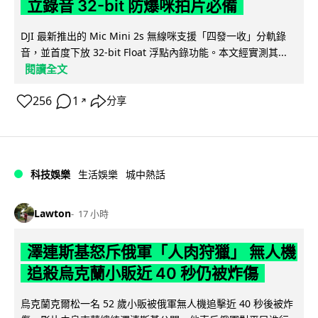
立錄音 32-bit 防爆咪拍片必備
DJI 最新推出的 Mic Mini 2s 無線咪支援「四發一收」分軌錄
音，並首度下放 32-bit Float 浮點內錄功能。本文經實測其...
閱讀全文
256
1
分享
↗
科技娛樂
生活娛樂
城中熱話
Lawton
17 小時
澤連斯基怒斥俄軍「人肉狩獵」 無人機
追殺烏克蘭小販近 40 秒仍被炸傷
烏克蘭克爾松一名 52 歲小販被俄軍無人機追擊近 40 秒後被炸