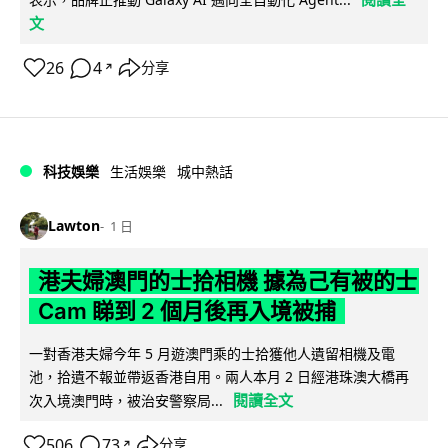
文
26
4
分享
↗
科技娛樂
生活娛樂
城中熱話
Lawton
1 日
港夫婦澳門的士拾相機 據為己有被的士
Cam 睇到 2 個月後再入境被捕
一對香港夫婦今年 5 月遊澳門乘的士拾獲他人遺留相機及電
池，拾遺不報並帶返香港自用。兩人本月 2 日經港珠澳大橋再
閱讀全文
次入境澳門時，被治安警察局...
506
73
分享
↗