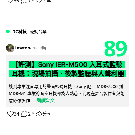
99
7
分享
↗
3C科技
流動音樂
89
Lawton
18 小時
【評測】Sony IER-M500 入耳式監聽
耳機：現場拍攝、後製監聽與人聲利器
談到專業混音專用的聲音監聽耳機，Sony 經典 MDR-7506 到
MDR-M1 專業錄音室耳機都為人熟悉。而現在舞台製作者與創
閱讀全文
意影像製作...
34
2
分享
↗