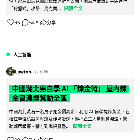
傷，影片由烏克蘭總統澤連斯基公開。他直斥俄軍對平民進行
閱讀全文
「狩獵式」攻擊，烏克蘭...
95
54
分享
↗
人工智能
Lawton
17 小時
中國湖北男自學 AI 「煉金術」 屋內煉
金冒濃煙驚動全區
中國湖北黃石一名男子見金價高企，利用 AI 自學提煉黃金，在
租住單位私設高壓爐及作坊冶煉，過程產生大量刺鼻濃煙，驚
閱讀全文
動鄰居報警。警方到場揭發整...