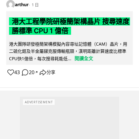
arthur
1 日
港大工程學院研極簡架構晶片 搜尋速度
勝標準 CPU 1 億倍
港大團隊研發極簡架構模擬內容尋址記憶體（CAM）晶片，用
二硫化鉬及半金屬銻克服傳輸瓶頸，漢明距離計算速度比標準
閱讀全文
CPU快1億倍，每次搜尋耗能低...
43
20
分享
↗
ADVERTISEMENT