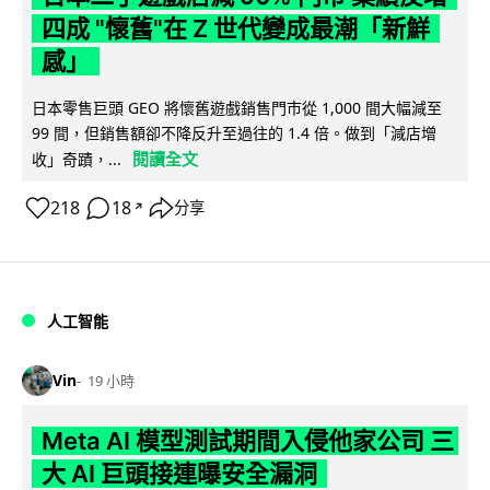
四成 "懷舊"在 Z 世代變成最潮「新鮮
感」
日本零售巨頭 GEO 將懷舊遊戲銷售門市從 1,000 間大幅減至
99 間，但銷售額卻不降反升至過往的 1.4 倍。做到「減店增
閱讀全文
收」奇蹟，...
218
18
分享
↗
人工智能
Vin
19 小時
Meta AI 模型測試期間入侵他家公司 三
大 AI 巨頭接連曝安全漏洞