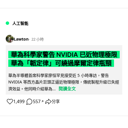
人工智能
Lawton
22 小時
華為科學家警告 NVIDIA 已近物理極限
華為「韜定律」可繞過摩爾定律瓶頸
華為半導體首席科學家廖恒罕見接受近 5 小時專訪，警告
NVIDIA 等西方晶片巨頭正逼近物理極限，傳統製程升級已失經
閱讀全文
濟效益。他同時介紹華為...
1,499
557
分享
↗