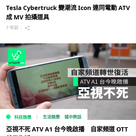
Tesla Cybertruck 變潮流 Icon 連同電動 ATV
成 MV 拍攝道具
7 年前
生活娛樂
城中熱話
科技娛樂
亞視不死 ATV A1 台今晚啟播 自家頻道 OTT