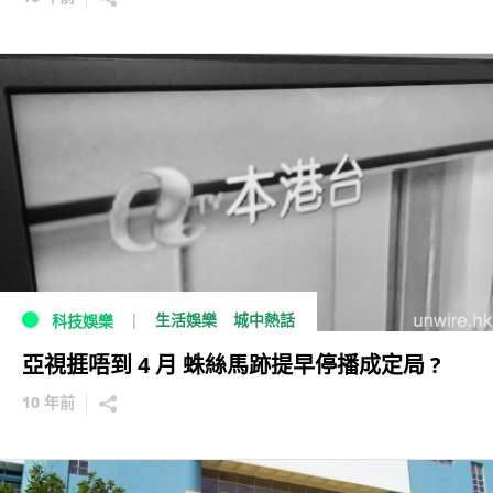
生活娛樂
城中熱話
科技娛樂
亞視捱唔到 4 月 蛛絲馬跡提早停播成定局 ?
10 年前