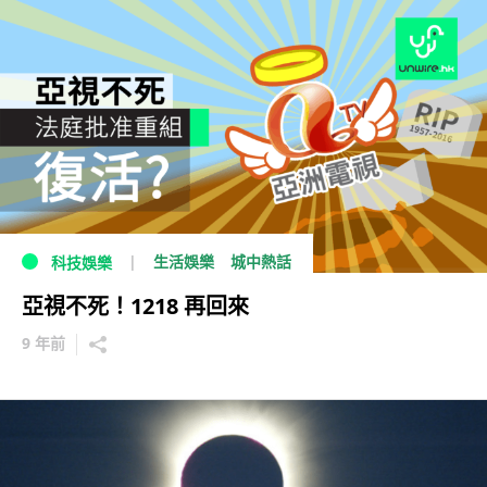
生活娛樂
城中熱話
科技娛樂
亞視不死！1218 再回來
9 年前