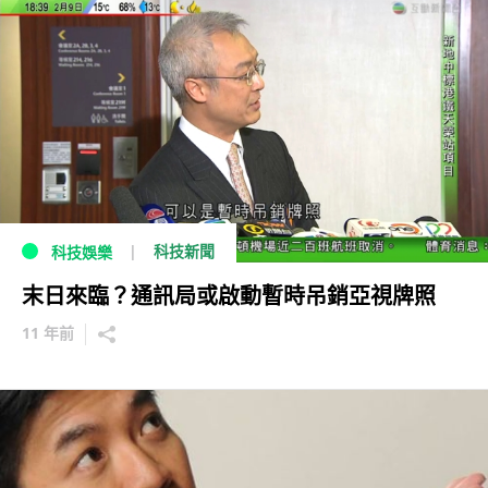
科技新聞
科技娛樂
末日來臨？通訊局或啟動暫時吊銷亞視牌照
11 年前