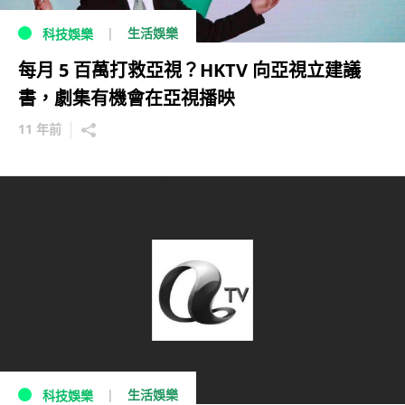
生活娛樂
科技娛樂
每月 5 百萬打救亞視？HKTV 向亞視立建議
書，劇集有機會在亞視播映
11 年前
生活娛樂
科技娛樂