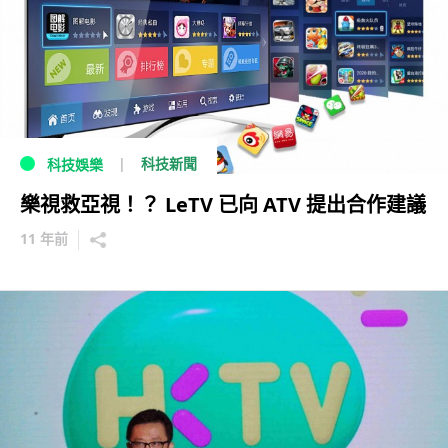
科技新聞
科技娛樂
樂視救亞視！？ LeTV 已向 ATV 提出合作建議
11 年前