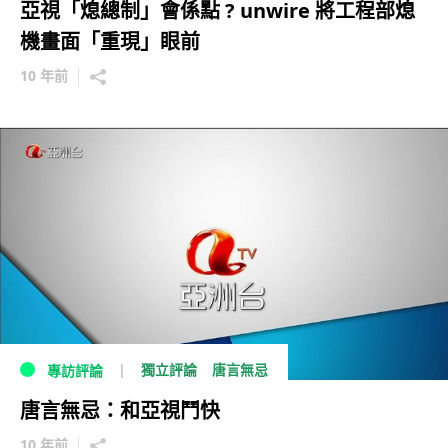
亞視「熄總制」會係點 ? unwire 將工程部熄
機畫面「重現」眼前
10 年前
獨立評論
唐言無忌
專訪評論
唐言無忌：和亞視鬥快
10 年前