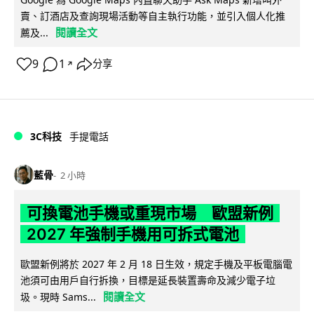
賣、訂酒店及查詢現場活動等自主執行功能，並引入個人化推
閱讀全文
薦及...
9
1
分享
↗
3C科技
手提電話
藍骨
2 小時
可換電池手機或重現市場 歐盟新例
2027 年強制手機用可拆式電池
歐盟新例將於 2027 年 2 月 18 日生效，規定手機及平板電腦電
池須可由用戶自行拆換，目標是延長裝置壽命及減少電子垃
閱讀全文
圾。現時 Sams...