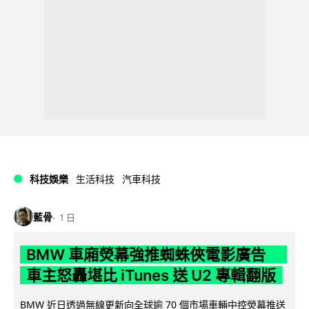
科技娛樂
生活科技
汽車科技
藍骨
1 日
BMW 車廂熒幕強推蜘蛛俠電影廣告
車主怒轟堪比 iTunes 送 U2 專輯翻版
BMW 近日透過無線更新向全球逾 70 個市場車輛中控熒幕推送