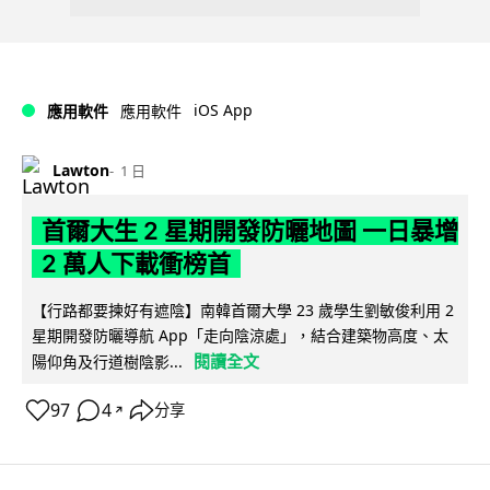
iOS App
應用軟件
應用軟件
Lawton
1 日
首爾大生 2 星期開發防曬地圖 一日暴增
2 萬人下載衝榜首
【行路都要揀好有遮陰】南韓首爾大學 23 歲學生劉敏俊利用 2
星期開發防曬導航 App「走向陰涼處」，結合建築物高度、太
閱讀全文
陽仰角及行道樹陰影...
97
4
分享
↗