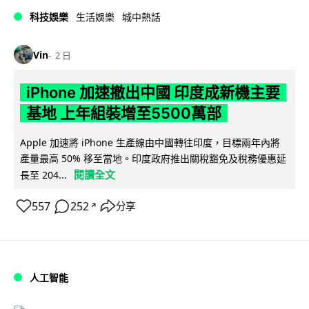
科技娛樂
生活娛樂
城中熱話
Vin
2 日
iPhone 加速撤出中國 印度成新機主要
基地 上年組裝增至5500萬部
Apple 加速將 iPhone 生產線由中國轉往印度，目標兩年內將
產量最高 50% 移至當地。印度政府推出關稅豁免及稅務優惠延
閱讀全文
長至 204...
557
252
分享
↗
人工智能