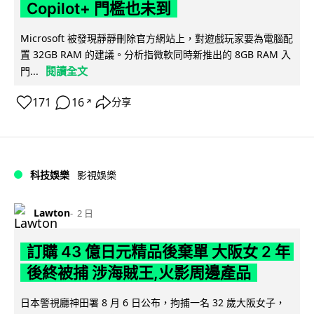
Copilot+ 門檻也未到
Microsoft 被發現靜靜刪除官方網站上，對遊戲玩家要為電腦配
置 32GB RAM 的建議。分析指微軟同時新推出的 8GB RAM 入
閱讀全文
門...
171
16
分享
↗
科技娛樂
影視娛樂
Lawton
2 日
訂購 43 億日元精品後棄單 大阪女 2 年
後終被捕 涉海賊王,火影周邊產品
日本警視廳神田署 8 月 6 日公布，拘捕一名 32 歲大阪女子，