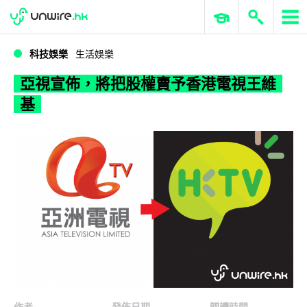
WWDC 2026
GenAI 與雲端科技專區
ERP 與商業 AI
亞視宣佈，將把股權賣予香港電視王維基
科技娛樂
生活娛樂
亞視宣佈，將把股權賣予香港電視王維
基
作者
發佈日期
閱讀時間