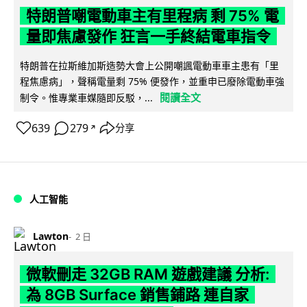
特朗普嘲電動車主有里程病 剩 75% 電
量即焦慮發作 狂言一手終結電車指令
特朗普在拉斯維加斯造勢大會上公開嘲諷電動車車主患有「里
程焦慮病」，聲稱電量剩 75% 便發作，並重申已廢除電動車強
閱讀全文
制令。惟專業車媒隨即反駁，...
639
279
分享
↗
人工智能
Lawton
2 日
微軟刪走 32GB RAM 遊戲建議 分析:
為 8GB Surface 銷售鋪路 連自家