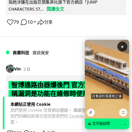
指她涉嫌在出版巨頭集英社旗下官方網店「JUMP
閱讀全文
CHARACTERS ST...
79
10
分享
↗
×
商業科技
資訊保安
Vin
2 日
智博通路由器爆後門 官方緊急下架止血
稱漏洞是功能在維修時使用
本網站正使用 Cookie
中國網通廠商智博通電子（Zbtlink Electronics）旗下的路由器
我們使用 Cookie 改善網站體驗。 繼續使用
🎵
產品爆出嚴重安全漏洞，被發現每 35 秒便會與中國伺服器連
⛶
我們的網站即表示您同意我們的
Cookie 政
閱讀全文
線，旗...
策
。
📖 文字版訪問
→