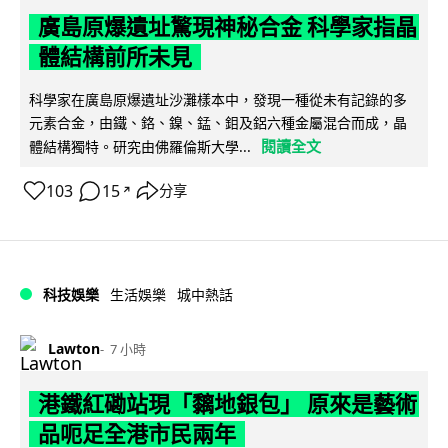
廣島原爆遺址驚現神秘合金 科學家指晶
體結構前所未見
科學家在廣島原爆遺址沙灘樣本中，發現一種從未有記錄的多
元素合金，由鐵、鉻、鎳、錳、鉬及鋁六種金屬混合而成，晶
閱讀全文
體結構獨特。研究由佛羅倫斯大學...
103
15
分享
↗
科技娛樂
生活娛樂
城中熱話
Lawton
7 小時
港鐵紅磡站現「黐地銀包」 原來是藝術
品呃足全港市民兩年