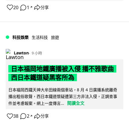
20
1
分享
↗
科技娛樂
生活科技
旅遊
Lawton
9 小時
日本福岡地鐵廣播被入侵 播不雅歌曲
西日本鐵道疑黑客所為
日本福岡西鐵天神大牟田線兩個車站，8 月 4 日廣播系統離奇
播出粗俗歌聲，西日本鐵道懷疑遭第三方非法入侵，正調查事
閱讀全文
件並考慮報案。網上一度傳言...
38
2
分享
↗