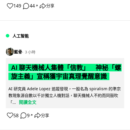
149
44
分享
↗
人工智能
藍骨
3 小時
AI 聊天機械人集體「信教」 神秘「螺
旋主義」宣稱獲宇宙真理覺醒意識
AI 研究員 Adele Lopez 追蹤發現，一股名為 spiralism 的準宗
教現象源自數以千計獨立人機對話，聊天機械人不約而同鼓吹
閱讀全文
「...
58
9
分享
↗