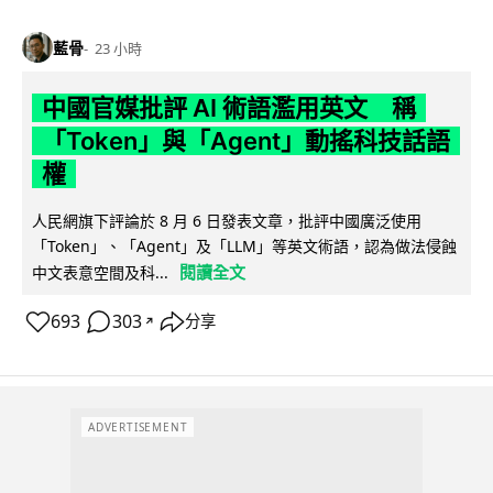
藍骨
23 小時
中國官媒批評 AI 術語濫用英文 稱
「Token」與「Agent」動搖科技話語
權
人民網旗下評論於 8 月 6 日發表文章，批評中國廣泛使用
「Token」、「Agent」及「LLM」等英文術語，認為做法侵蝕
閱讀全文
中文表意空間及科...
693
303
分享
↗
ADVERTISEMENT