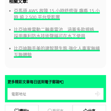
相關文章:
亞馬遜 AWS 故障 15 小時終修復 癱瘓 15 小
時 逾 2,500 平台受影響
比亞迪推電動二輪車電池 涵蓋多款規格
採用專利防水技術聲稱可在水下使用
比亞迪聯手美的建智慧生態 強化人車家無縫
互聯體驗
📮
更多精彩文章每日送到電子郵箱
讚好
0
看留言
分享