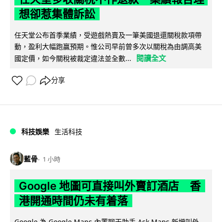
想卻惹集體訴訟
任天堂公布首季業績，受遊戲熱賣及一筆美國退還關稅款項帶
動，盈利大幅跑贏預期。惟公司早前曾多次以關稅為由調高美
閱讀全文
國定價，如今關稅被裁定違法並全數...
分享
科技娛樂
生活科技
藍骨
1 小時
Google 地圖可直接叫外賣訂酒店 香
港開通時間仍未有着落
Google 為 Google Maps 內置聊天助手 Ask Maps 新增叫外