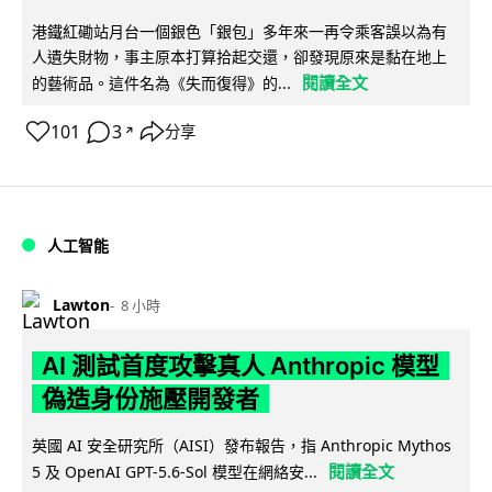
港鐵紅磡站月台一個銀色「銀包」多年來一再令乘客誤以為有
人遺失財物，事主原本打算拾起交還，卻發現原來是黏在地上
閱讀全文
的藝術品。這件名為《失而復得》的...
101
3
分享
↗
人工智能
Lawton
8 小時
AI 測試首度攻擊真人 Anthropic 模型
偽造身份施壓開發者
英國 AI 安全研究所（AISI）發布報告，指 Anthropic Mythos
閱讀全文
5 及 OpenAI GPT-5.6-Sol 模型在網絡安...