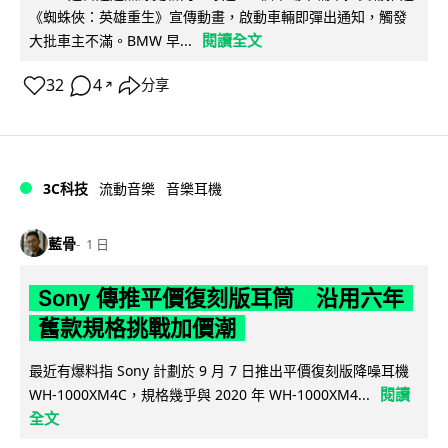
《蜘蛛俠：英雄重生》宣傳動畫，啟動車輛即彈出通知，觸發
閱讀全文
大批車主不滿。BMW 早...
32
4
分享
↗
3C科技
流動音樂
音樂耳機
藍骨
1 日
Sony 傳推平價復刻版耳筒 沿用六年
舊款規格挑戰加價潮
最近有爆料指 Sony 計劃於 9 月 7 日推出平價復刻版降噪耳機
閱讀
WH-1000XM4C，規格幾乎與 2020 年 WH-1000XM4...
全文