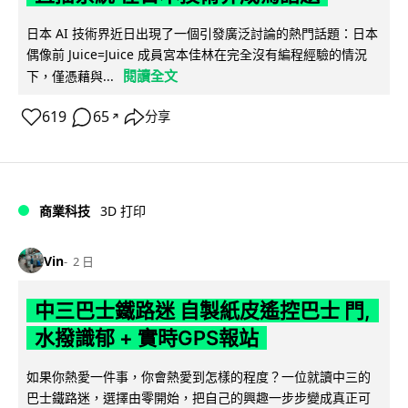
日本 AI 技術界近日出現了一個引發廣泛討論的熱門話題：日本
偶像前 Juice=Juice 成員宮本佳林在完全沒有編程經驗的情況
閱讀全文
下，僅憑藉與...
619
65
分享
↗
商業科技
3D 打印
Vin
2 日
中三巴士鐵路迷 自製紙皮遙控巴士 門,
水撥識郁 + 實時GPS報站
如果你熱愛一件事，你會熱愛到怎樣的程度？一位就讀中三的
巴士鐵路迷，選擇由零開始，把自己的興趣一步步變成真正可