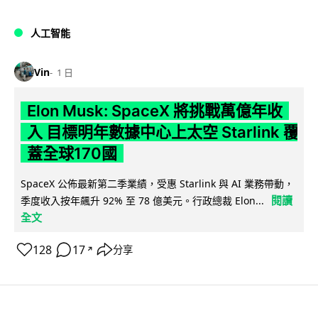
人工智能
Vin
1 日
Elon Musk: SpaceX 將挑戰萬億年收
入 目標明年數據中心上太空 Starlink 覆
蓋全球170國
SpaceX 公佈最新第二季業績，受惠 Starlink 與 AI 業務帶動，
閱讀
季度收入按年飆升 92% 至 78 億美元。行政總裁 Elon...
全文
128
17
分享
↗