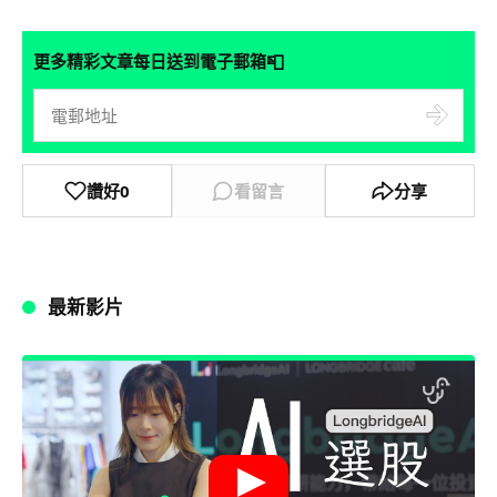
📮
更多精彩文章每日送到電子郵箱
讚好
0
看留言
分享
最新影片