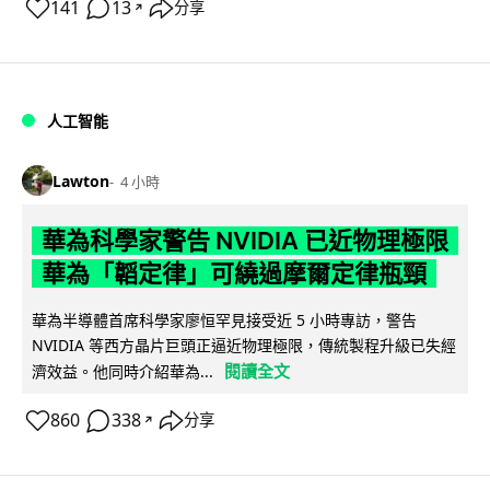
141
13
分享
↗
人工智能
Lawton
4 小時
華為科學家警告 NVIDIA 已近物理極限
華為「韜定律」可繞過摩爾定律瓶頸
華為半導體首席科學家廖恒罕見接受近 5 小時專訪，警告
NVIDIA 等西方晶片巨頭正逼近物理極限，傳統製程升級已失經
閱讀全文
濟效益。他同時介紹華為...
860
338
分享
↗