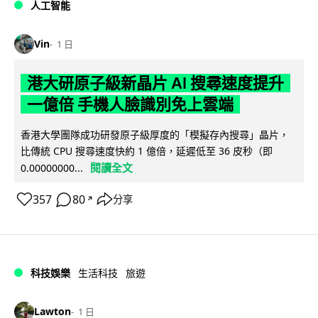
人工智能
Vin
1 日
港大研原子級新晶片 AI 搜尋速度提升
一億倍 手機人臉識別免上雲端
香港大學團隊成功研發原子級厚度的「模擬存內搜尋」晶片，
比傳統 CPU 搜尋速度快約 1 億倍，延遲低至 36 皮秒（即
閱讀全文
0.00000000...
357
80
分享
↗
科技娛樂
生活科技
旅遊
Lawton
1 日