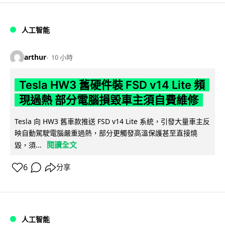
人工智能
arthur
10 小時
Tesla HW3 舊硬件裝 FSD v14 Lite 頻
現過熱 部分電腦損毀車主須自費維修
Tesla 向 HW3 舊車款推送 FSD v14 Lite 系統，引發大量車主反
映自動駕駛電腦嚴重過熱，部分更觸發高溫保護甚至直接燒
閱讀全文
毀，須...
6
分享
人工智能