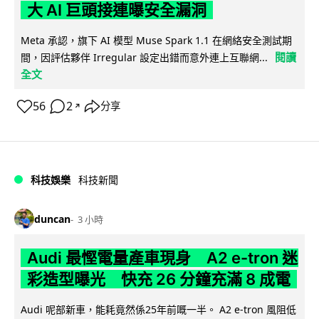
大 AI 巨頭接連曝安全漏洞
Meta 承認，旗下 AI 模型 Muse Spark 1.1 在網絡安全測試期
閱讀
間，因評估夥伴 Irregular 設定出錯而意外連上互聯網...
全文
56
2
分享
↗
科技娛樂
科技新聞
duncan
3 小時
Audi 最慳電量產車現身 A2 e-tron 迷
彩造型曝光 快充 26 分鐘充滿 8 成電
Audi 呢部新車，能耗竟然係25年前嘅一半。 A2 e-tron 風阻低