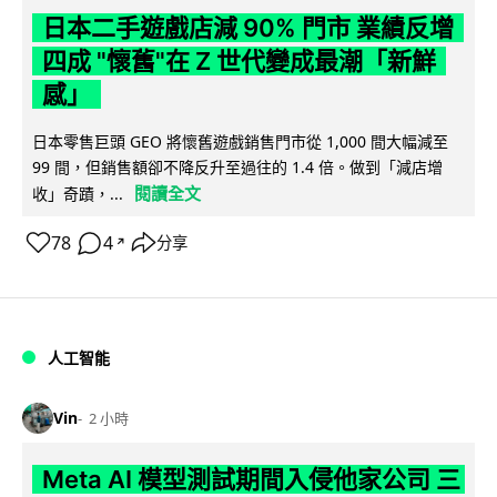
日本二手遊戲店減 90% 門市 業績反增
四成 "懷舊"在 Z 世代變成最潮「新鮮
感」
日本零售巨頭 GEO 將懷舊遊戲銷售門市從 1,000 間大幅減至
99 間，但銷售額卻不降反升至過往的 1.4 倍。做到「減店增
閱讀全文
收」奇蹟，...
78
4
分享
↗
人工智能
Vin
2 小時
Meta AI 模型測試期間入侵他家公司 三