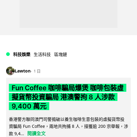
科技娛樂
生活科技
區塊鏈
Lawton
1 日
Fun Coffee 咖啡騙局爆煲 咖啡包裝虛
擬貨幣投資騙局 港澳警拘 8 人涉款
9,400 萬元
香港警方聯同澳門司警搗破以養生咖啡生意包裝的虛擬貨幣投
資騙局 Fun Coffee，兩地共拘捕 8 人，接獲逾 200 宗舉報，涉
閱讀全文
款 9,4...