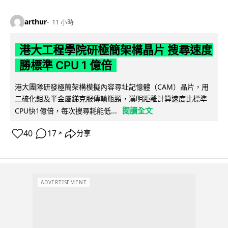
arthur
11 小時
港大工程學院研極簡架構晶片 搜尋速度
勝標準 CPU 1 億倍
港大團隊研發極簡架構模擬內容尋址記憶體（CAM）晶片，用
二硫化鉬及半金屬銻克服傳輸瓶頸，漢明距離計算速度比標準
閱讀全文
CPU快1億倍，每次搜尋耗能低...
40
17
分享
↗
ADVERTISEMENT