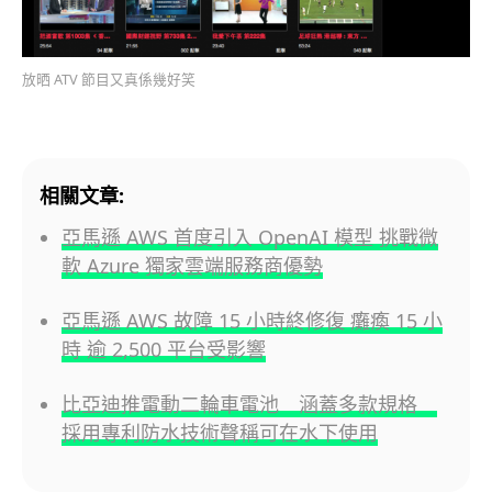
放晒 ATV 節目又真係幾好笑
相關文章:
亞馬遜 AWS 首度引入 OpenAI 模型 挑戰微
軟 Azure 獨家雲端服務商優勢
亞馬遜 AWS 故障 15 小時終修復 癱瘓 15 小
時 逾 2,500 平台受影響
比亞迪推電動二輪車電池 涵蓋多款規格
採用專利防水技術聲稱可在水下使用