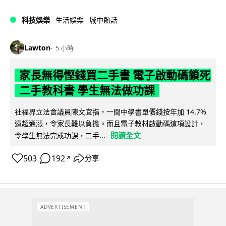
科技娛樂
生活娛樂
城中熱話
Lawton
5 小時
家長無得慳錢買二手書 電子啟動碼鎖死
二手教科書 學生無法做功課
社福界立法會議員陳文宜指，一間中學書單價錢按年加 14.7%
遠超通漲，令家長難以負擔。而且電子教材啟動碼這項設計，
閱讀全文
令學生無法完成功課，二手...
503
192
分享
↗
ADVERTISEMENT