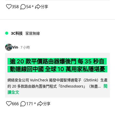
358
54
分享
↗
3C科技
家居無線
Vin
7 小時
逾 20 款平價路由器爆後門 每 35 秒自
動連線回中國 全球 10 萬用家私隱堪憂
網絡安全公司 VulnCheck 揭發中國智博通電子（Zbtlink）生產
閱
的 20 多款路由器內置後門程式「Endlessdoors」（無盡...
讀全文
666
171
分享
↗