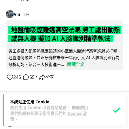
Vin
1 日
地盤偷吸煙難逃高空法眼 勞工處出動熱
感無人機 擬加 AI 人臉識別精準執法
勞工處投入配備熱感應鏡頭的小型無人機進行高空巡邏以打擊
地盤違例吸煙，並正研究於未來一年內引入 AI 人臉識別與行為
閱讀全文
分析功能，結合三大技術進一...
245
55
分享
↗
本網站正使用 Cookie
人工智能
我們使用 Cookie 改善網站體驗。 繼續使用
我們的網站即表示您同意我們的
Cookie 政
策
。
Lawton
1 日