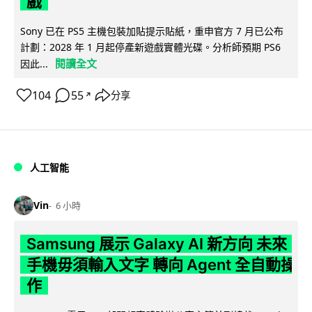
戲
Sony 已在 PS5 主機包裝加貼提示貼紙，重申官方 7 月已公布
計劃：2028 年 1 月起停產新遊戲實體光碟。分析師預期 PS6
閱讀全文
因此...
104
55
分享
↗
人工智能
Vin
6 小時
Samsung 展示 Galaxy AI 新方向 未來
手機毋須輸入文字 轉向 Agent 全自動操
作