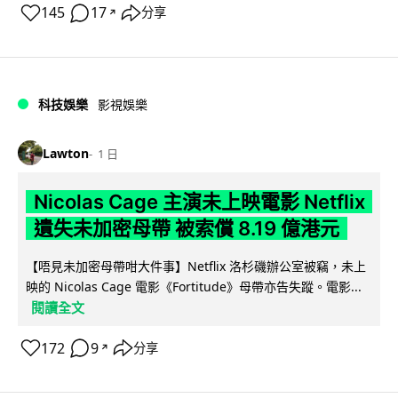
145
17
分享
↗
科技娛樂
影視娛樂
Lawton
1 日
Nicolas Cage 主演未上映電影 Netflix
遺失未加密母帶 被索償 8.19 億港元
【唔見未加密母帶咁大件事】Netflix 洛杉磯辦公室被竊，未上
映的 Nicolas Cage 電影《Fortitude》母帶亦告失蹤。電影...
閱讀全文
172
9
分享
↗