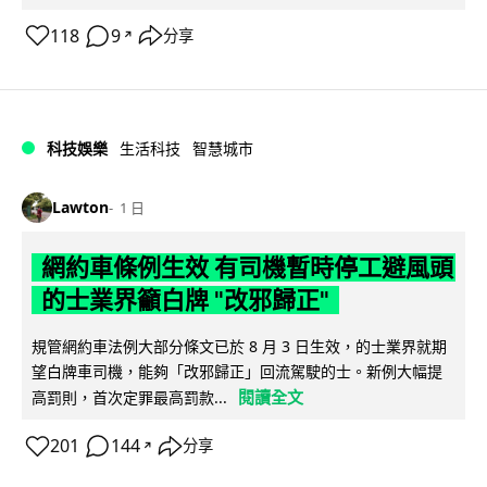
118
9
分享
↗
科技娛樂
生活科技
智慧城市
Lawton
1 日
網約車條例生效 有司機暫時停工避風頭
的士業界籲白牌 "改邪歸正"
規管網約車法例大部分條文已於 8 月 3 日生效，的士業界就期
望白牌車司機，能夠「改邪歸正」回流駕駛的士。新例大幅提
閱讀全文
高罰則，首次定罪最高罰款...
201
144
分享
↗