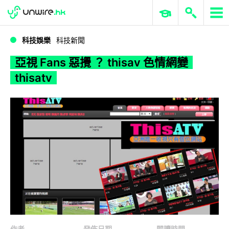
WWDC 2026
GenAI 與雲端科技專區
ERP 與商業 AI
亞視 Fans 惡攪 ？ thisav 色情網變 thisatv
科技娛樂
科技新聞
亞視 Fans 惡攪 ？ thisav 色情網變
thisatv
作者
發佈日期
閱讀時間