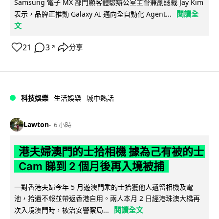
Samsung 電子 MX 部門顧客體驗辦公室主管兼副總裁 Jay Kim
閱讀全
表示，品牌正推動 Galaxy AI 邁向全自動化 Agent...
文
21
3
分享
↗
科技娛樂
生活娛樂
城中熱話
Lawton
6 小時
港夫婦澳門的士拾相機 據為己有被的士
Cam 睇到 2 個月後再入境被捕
一對香港夫婦今年 5 月遊澳門乘的士拾獲他人遺留相機及電
池，拾遺不報並帶返香港自用。兩人本月 2 日經港珠澳大橋再
閱讀全文
次入境澳門時，被治安警察局...