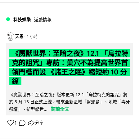
科技娛樂
遊戲情報
天恩
1 小時
《魔獸世界：至暗之夜》12.1 「烏拉特
克的詛咒」專訪：巢穴不為提高世界首
領門檻而設 《諸王之眠》縮短約 10 分
鐘
《魔獸世界：至暗之夜》版本更新 12.1「烏拉特克的詛咒」將
於 8 月 13 日正式上線，帶來全新區域「盤蛇島」、地城「毒牙
閱讀全文
祭壇」、新型態世...
1
分享