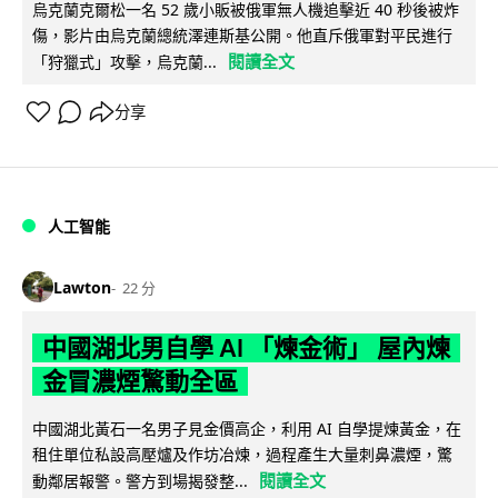
烏克蘭克爾松一名 52 歲小販被俄軍無人機追擊近 40 秒後被炸
傷，影片由烏克蘭總統澤連斯基公開。他直斥俄軍對平民進行
閱讀全文
「狩獵式」攻擊，烏克蘭...
分享
人工智能
Lawton
22 分
中國湖北男自學 AI 「煉金術」 屋內煉
金冒濃煙驚動全區
中國湖北黃石一名男子見金價高企，利用 AI 自學提煉黃金，在
租住單位私設高壓爐及作坊冶煉，過程產生大量刺鼻濃煙，驚
閱讀全文
動鄰居報警。警方到場揭發整...