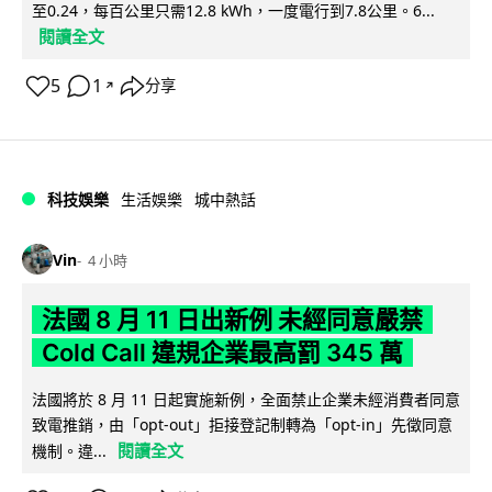
至0.24，每百公里只需12.8 kWh，一度電行到7.8公里。6...
閱讀全文
5
1
分享
↗
科技娛樂
生活娛樂
城中熱話
Vin
4 小時
法國 8 月 11 日出新例 未經同意嚴禁
Cold Call 違規企業最高罰 345 萬
法國將於 8 月 11 日起實施新例，全面禁止企業未經消費者同意
致電推銷，由「opt-out」拒接登記制轉為「opt-in」先徵同意
閱讀全文
機制。違...