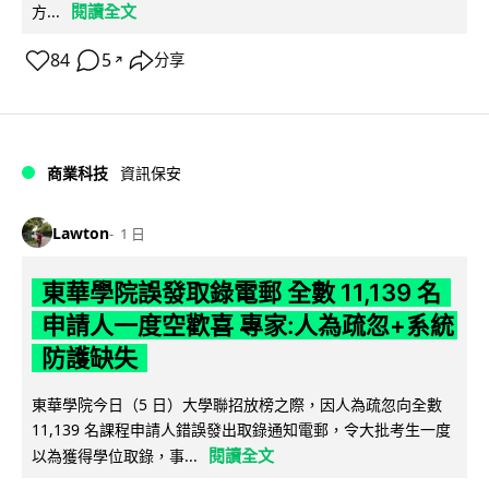
閱讀全文
方...
84
5
分享
↗
商業科技
資訊保安
Lawton
1 日
東華學院誤發取錄電郵 全數 11,139 名
申請人一度空歡喜 專家:人為疏忽+系統
防護缺失
東華學院今日（5 日）大學聯招放榜之際，因人為疏忽向全數
11,139 名課程申請人錯誤發出取錄通知電郵，令大批考生一度
閱讀全文
以為獲得學位取錄，事...