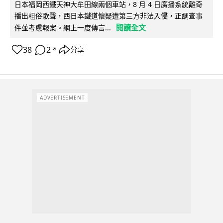
日本福岡西鐵天神大牟田線兩個車站，8 月 4 日廣播系統離奇
播出粗俗歌聲，西日本鐵道懷疑遭第三方非法入侵，正調查事
閱讀全文
件並考慮報案。網上一度傳言...
38
2
分享
↗
ADVERTISEMENT