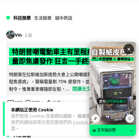
科技娛樂
生活娛樂
城中熱話
Vin
2 日
×
特朗普嘲電動車主有里程病 剩 75% 電
量即焦慮發作 狂言一手終結電車指令
特朗普在拉斯維加斯造勢大會上公開嘲諷電動車車主患有「里
程焦慮病」，聲稱電量剩 75% 便發作，並重申已廢除電動車強
閱讀全文
制令。惟專業車媒隨即反駁，...
639
279
分享
↗
本網站正使用 Cookie
我們使用 Cookie 改善網站體驗。 繼續使用
🎵
⛶
我們的網站即表示您同意我們的
Cookie 政
策
。
📖 文字版訪問
→
人工智能