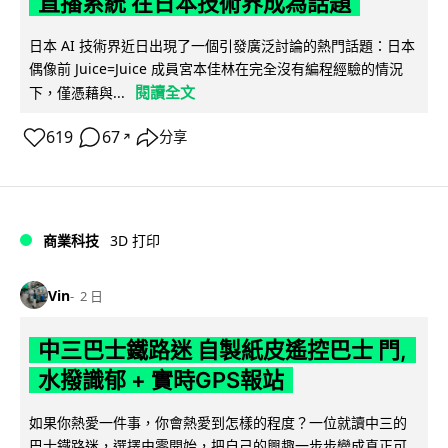
直播系統 在日本技術界成為話題
日本 AI 技術界近日出現了一個引發廣泛討論的熱門話題：日本
偶像前 Juice=Juice 成員宮本佳林在完全沒有編程經驗的情況
閱讀全文
下，僅憑藉與...
619
67
分享
↗
商業科技
3D 打印
Vin
2 日
中三巴士鐵路迷 自製紙皮遙控巴士 門,
水撥識郁 + 實時GPS報站
如果你熱愛一件事，你會熱愛到怎樣的程度？一位就讀中三的
巴士鐵路迷，選擇由零開始，把自己的興趣一步步變成真正可