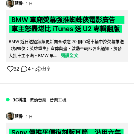
藍骨
1 日
BMW 車廂熒幕強推蜘蛛俠電影廣告
車主怒轟堪比 iTunes 送 U2 專輯翻版
BMW 近日透過無線更新向全球逾 70 個市場車輛中控熒幕推送
《蜘蛛俠：英雄重生》宣傳動畫，啟動車輛即彈出通知，觸發
閱讀全文
大批車主不滿。BMW 早...
32
4
分享
↗
3C科技
流動音樂
音樂耳機
藍骨
1 日
Sony 傳推平價復刻版耳筒 沿用六年