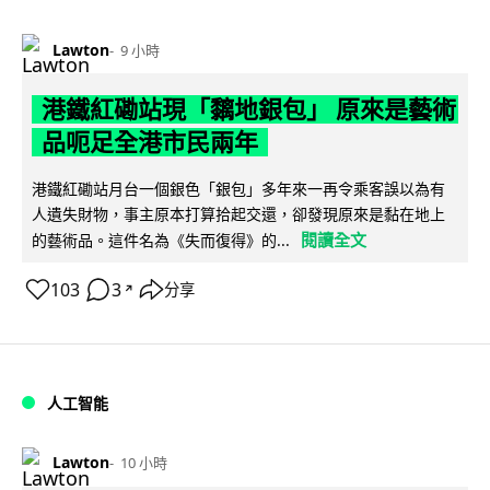
Lawton
9 小時
港鐵紅磡站現「黐地銀包」 原來是藝術
品呃足全港市民兩年
港鐵紅磡站月台一個銀色「銀包」多年來一再令乘客誤以為有
人遺失財物，事主原本打算拾起交還，卻發現原來是黏在地上
閱讀全文
的藝術品。這件名為《失而復得》的...
103
3
分享
↗
人工智能
Lawton
10 小時