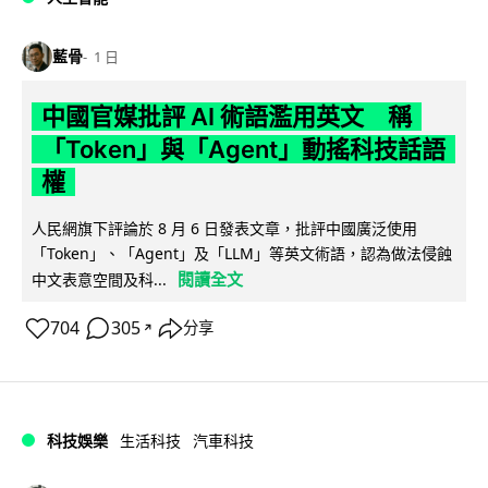
藍骨
1 日
中國官媒批評 AI 術語濫用英文 稱
「Token」與「Agent」動搖科技話語
權
人民網旗下評論於 8 月 6 日發表文章，批評中國廣泛使用
「Token」、「Agent」及「LLM」等英文術語，認為做法侵蝕
閱讀全文
中文表意空間及科...
704
305
分享
↗
科技娛樂
生活科技
汽車科技