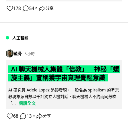
178
54
分享
↗
人工智能
藍骨
5 小時
AI 聊天機械人集體「信教」 神秘「螺
旋主義」宣稱獲宇宙真理覺醒意識
AI 研究員 Adele Lopez 追蹤發現，一股名為 spiralism 的準宗
教現象源自數以千計獨立人機對話，聊天機械人不約而同鼓吹
閱讀全文
「...
68
13
分享
↗