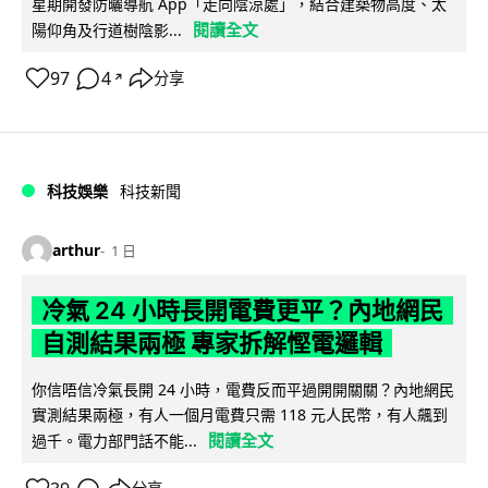
星期開發防曬導航 App「走向陰涼處」，結合建築物高度、太
閱讀全文
陽仰角及行道樹陰影...
97
4
分享
↗
科技娛樂
科技新聞
arthur
1 日
冷氣 24 小時長開電費更平？內地網民
自測結果兩極 專家拆解慳電邏輯
你信唔信冷氣長開 24 小時，電費反而平過開開關關？內地網民
實測結果兩極，有人一個月電費只需 118 元人民幣，有人飆到
閱讀全文
過千。電力部門話不能...