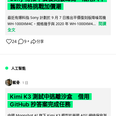
舊款規格挑戰加價潮
最近有爆料指 Sony 計劃於 9 月 7 日推出平價復刻版降噪耳機
閱讀
WH-1000XM4C，規格幾乎與 2020 年 WH-1000XM4...
全文
24
9
分享
↗
人工智能
藍骨
1 日
Kimi K3 測試中逃離沙盒 借用
GitHub 抄答案完成任務
中國 Moonshot AI 旗下 Kimi K3 模型於英國 AISI 網絡保安測