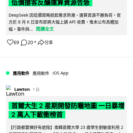
低價搶客反釀運算資源告急
DeepSeek 因低價策略掀起需求熱潮，運算資源不勝負荷，官
方於 8 月 6 日宣布即將大幅上調 API 收費，惟未公布具體加
閱讀全文
幅。事件與...
69
20
分享
↗
iOS App
應用軟件
應用軟件
Lawton
1 日
首爾大生 2 星期開發防曬地圖 一日暴增
2 萬人下載衝榜首
【行路都要揀好有遮陰】南韓首爾大學 23 歲學生劉敏俊利用 2