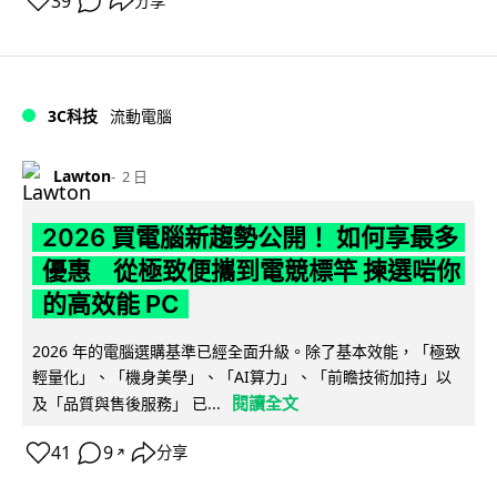
39
分享
3C科技
流動電腦
Lawton
2 日
2026 買電腦新趨勢公開！ 如何享最多
優惠 從極致便攜到電競標竿 揀選啱你
的高效能 PC
2026 年的電腦選購基準已經全面升級。除了基本效能，「極致
輕量化」、「機身美學」、「AI算力」、「前瞻技術加持」以
閱讀全文
及「品質與售後服務」 已...
41
9
分享
↗