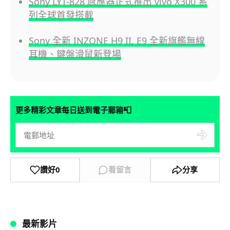
Sony LYT-828 感應器正式推出 vivo X300 系
列全球首發搭載
Sony 全新 INZONE H9 II, E9 全新旗艦無線
耳機、鍵盤滑鼠新登場
📮
更多精彩文章每日送到電子郵箱
讚好
0
看留言
分享
最新影片