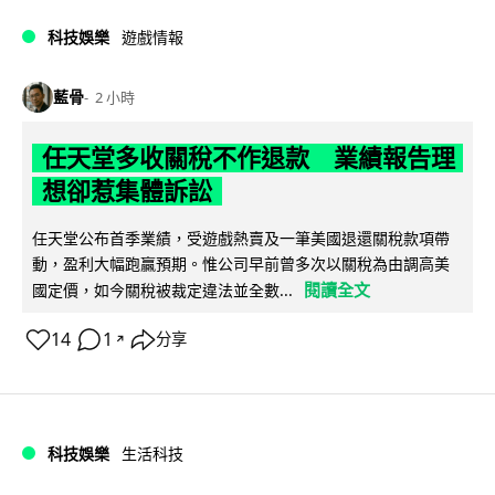
科技娛樂
遊戲情報
藍骨
2 小時
任天堂多收關稅不作退款 業績報告理
想卻惹集體訴訟
任天堂公布首季業績，受遊戲熱賣及一筆美國退還關稅款項帶
動，盈利大幅跑贏預期。惟公司早前曾多次以關稅為由調高美
閱讀全文
國定價，如今關稅被裁定違法並全數...
14
1
分享
↗
科技娛樂
生活科技