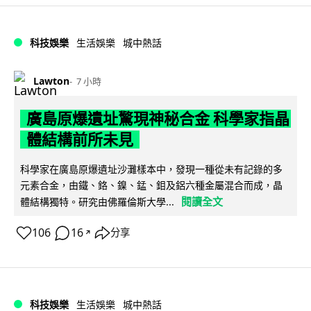
科技娛樂
生活娛樂
城中熱話
Lawton
7 小時
廣島原爆遺址驚現神秘合金 科學家指晶
體結構前所未見
科學家在廣島原爆遺址沙灘樣本中，發現一種從未有記錄的多
元素合金，由鐵、鉻、鎳、錳、鉬及鋁六種金屬混合而成，晶
閱讀全文
體結構獨特。研究由佛羅倫斯大學...
106
16
分享
↗
科技娛樂
生活娛樂
城中熱話