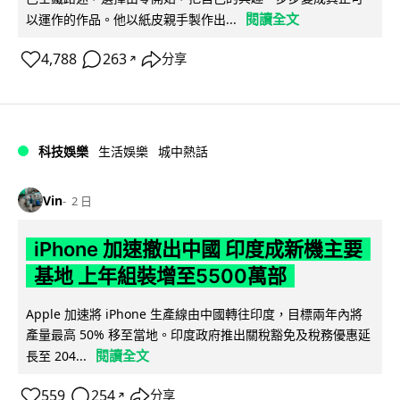
閱讀全文
以運作的作品。他以紙皮親手製作出...
4,788
263
分享
↗
科技娛樂
生活娛樂
城中熱話
Vin
2 日
iPhone 加速撤出中國 印度成新機主要
基地 上年組裝增至5500萬部
Apple 加速將 iPhone 生產線由中國轉往印度，目標兩年內將
產量最高 50% 移至當地。印度政府推出關稅豁免及稅務優惠延
閱讀全文
長至 204...
559
254
分享
↗