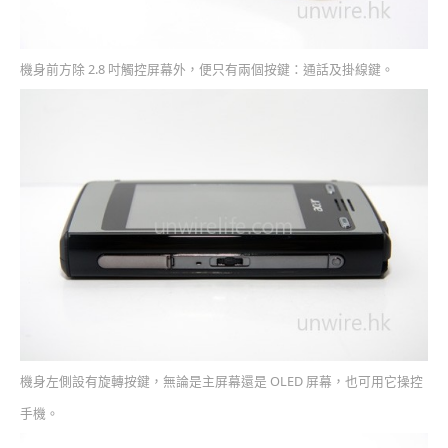
機身前方除 2.8 吋觸控屏幕外，便只有兩個按鍵：通話及掛線鍵。
機身左側設有旋轉按鍵，無論是主屏幕還是 OLED 屏幕，也可用它操控
手機。