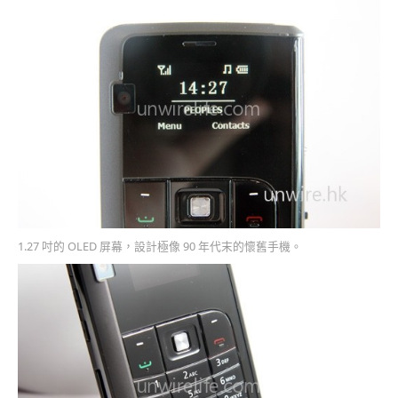
1.27 吋的 OLED 屏幕，設計極像 90 年代末的懷舊手機。