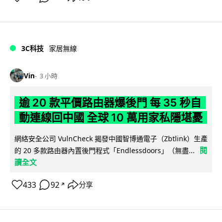
3C科技
家居無線
Vin
3 小時
逾 20 款平價路由器爆後門 每 35 秒自
動連線回中國 全球 10 萬用家私隱堪憂
網絡安全公司 VulnCheck 揭發中國智博通電子（Zbtlink）生產
閱
的 20 多款路由器內置後門程式「Endlessdoors」（無盡...
讀全文
433
92
分享
↗