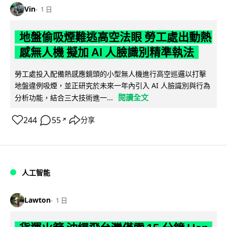
Vin
1 日
地盤偷吸煙難逃高空法眼 勞工處出動熱
感無人機 擬加 AI 人臉識別精準執法
勞工處投入配備熱感應鏡頭的小型無人機進行高空巡邏以打擊
地盤違例吸煙，並正研究於未來一年內引入 AI 人臉識別與行為
閱讀全文
分析功能，結合三大技術進一...
244
55
分享
↗
人工智能
Lawton
1 日