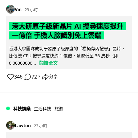
Vin
23 小時
港大研原子級新晶片 AI 搜尋速度提升
一億倍 手機人臉識別免上雲端
香港大學團隊成功研發原子級厚度的「模擬存內搜尋」晶片，
比傳統 CPU 搜尋速度快約 1 億倍，延遲低至 36 皮秒（即
閱讀全文
0.00000000...
346
72
分享
↗
科技娛樂
生活科技
旅遊
Lawton
23 小時