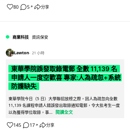
80
5
分享
↗
商業科技
資訊保安
Lawton
21 小時
東華學院誤發取錄電郵 全數 11,139 名
申請人一度空歡喜 專家:人為疏忽+系統
防護缺失
東華學院今日（5 日）大學聯招放榜之際，因人為疏忽向全數
11,139 名課程申請人錯誤發出取錄通知電郵，令大批考生一度
閱讀全文
以為獲得學位取錄，事...
145
17
分享
↗