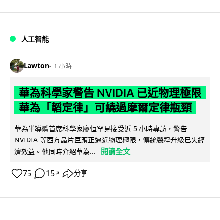
人工智能
Lawton
1 小時
華為科學家警告 NVIDIA 已近物理極限
華為「韜定律」可繞過摩爾定律瓶頸
華為半導體首席科學家廖恒罕見接受近 5 小時專訪，警告
NVIDIA 等西方晶片巨頭正逼近物理極限，傳統製程升級已失經
閱讀全文
濟效益。他同時介紹華為...
75
15
分享
↗