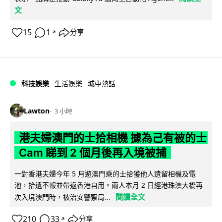
文
15
1
分享
↗
科技娛樂
生活娛樂
城中熱話
Lawton
3 小時
港夫婦澳門的士拾相機 據為己有被的士
Cam 睇到 2 個月後再入境被捕
一對香港夫婦今年 5 月遊澳門乘的士拾獲他人遺留相機及電
池，拾遺不報並帶返香港自用。兩人本月 2 日經港珠澳大橋再
閱讀全文
次入境澳門時，被治安警察局...
210
33
分享
↗