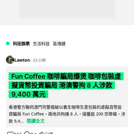
科技娛樂
生活科技
區塊鏈
Lawton
23 小時
Fun Coffee 咖啡騙局爆煲 咖啡包裝虛
擬貨幣投資騙局 港澳警拘 8 人涉款
9,400 萬元
香港警方聯同澳門司警搗破以養生咖啡生意包裝的虛擬貨幣投
資騙局 Fun Coffee，兩地共拘捕 8 人，接獲逾 200 宗舉報，涉
閱讀全文
款 9,4...