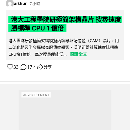
arthur
7 小時
港大工程學院研極簡架構晶片 搜尋速度
勝標準 CPU 1 億倍
港大團隊研發極簡架構模擬內容尋址記憶體（CAM）晶片，用
二硫化鉬及半金屬銻克服傳輸瓶頸，漢明距離計算速度比標準
閱讀全文
CPU快1億倍，每次搜尋耗能低...
33
17
分享
↗
ADVERTISEMENT