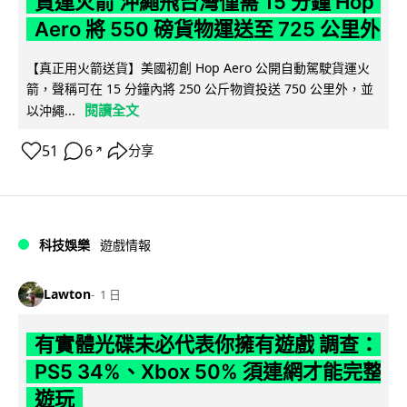
貨運火箭 沖繩飛台灣僅需 15 分鐘 Hop
Aero 將 550 磅貨物運送至 725 公里外
【真正用火箭送貨】美國初創 Hop Aero 公開自動駕駛貨運火
箭，聲稱可在 15 分鐘內將 250 公斤物資投送 750 公里外，並
閱讀全文
以沖繩...
51
6
分享
↗
科技娛樂
遊戲情報
Lawton
1 日
有實體光碟未必代表你擁有遊戲 調查：
PS5 34%、Xbox 50% 須連網才能完整
遊玩