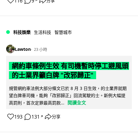
116
9
分享
↗
科技娛樂
生活科技
智慧城市
Lawton
23 小時
網約車條例生效 有司機暫時停工避風頭
的士業界籲白牌 "改邪歸正"
規管網約車法例大部分條文已於 8 月 3 日生效，的士業界就期
望白牌車司機，能夠「改邪歸正」回流駕駛的士。新例大幅提
閱讀全文
高罰則，首次定罪最高罰款...
193
131
分享
↗