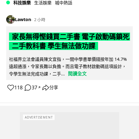
科技娛樂
生活娛樂
城中熱話
Lawton
2 小時
家長無得慳錢買二手書 電子啟動碼鎖死
二手教科書 學生無法做功課
社福界立法會議員陳文宜指，一間中學書單價錢按年加 14.7%
遠超通漲，令家長難以負擔。而且電子教材啟動碼這項設計，
閱讀全文
令學生無法完成功課，二手...
118
37
分享
↗
ADVERTISEMENT