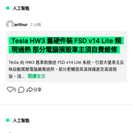
人工智能
arthur
7 小時
Tesla HW3 舊硬件裝 FSD v14 Lite 頻
現過熱 部分電腦損毀車主須自費維修
Tesla 向 HW3 舊車款推送 FSD v14 Lite 系統，引發大量車主反
映自動駕駛電腦嚴重過熱，部分更觸發高溫保護甚至直接燒
閱讀全文
毀，須...
5
分享
人工智能