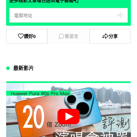
📮
更多精彩文章每日送到電子郵箱
讚好
0
看留言
分享
最新影片