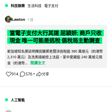
科技娛樂
生活科技
電子支付
Lawton
1 日
當電子支付大行其道 屈穎妍: 商戶只收
現金 唯一可能是逃稅 倡稅局主動調查
新加坡知名粥店明輝田雞粥老闆涉逃稅逾 380 萬坡元（約港幣
2,310 萬元）及洗黑錢被控上法庭，家中更藏逾 240 萬坡元現
閱讀全文
金（約港幣...
914
576
分享
↗
人工智能