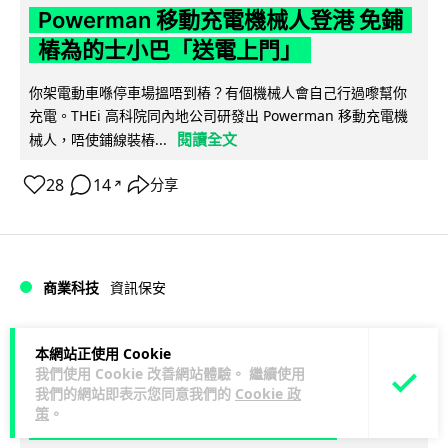
Powerman 移動充電機械人登港 免鋪
樁為的士小巴「送電上門」
你架電動車喺停車場搵唔到樁？有個機械人會自己行過嚟幫你
充電。THEi 高科院同內地公司研發出 Powerman 移動充電機
閱讀全文
械人，唔使鋪線裝樁...
28
14
分享
↗
商業科技
資訊保安
Lawton
1 日
本網站正使用 Cookie
我們使用 Cookie 改善網站體驗。 繼續使用
我們的網站即表示您同意我們的
Cookie 政
被命令製造「後門」 Apple 再控告英國
策
。
政府 加密後門爭議延燒逾 1 年