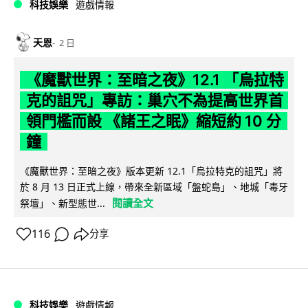
科技娛樂
遊戲情報
天恩
2 日
《魔獸世界：至暗之夜》12.1 「烏拉特
克的詛咒」專訪：巢穴不為提高世界首
領門檻而設 《諸王之眠》縮短約 10 分
鐘
《魔獸世界：至暗之夜》版本更新 12.1「烏拉特克的詛咒」將
於 8 月 13 日正式上線，帶來全新區域「盤蛇島」、地城「毒牙
閱讀全文
祭壇」、新型態世...
116
分享
科技娛樂
遊戲情報