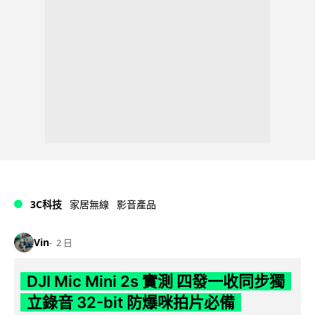
3C科技
家居無線
影音產品
Vin
2 日
DJI Mic Mini 2s 實測 四發一收同步獨
立錄音 32-bit 防爆咪拍片必備