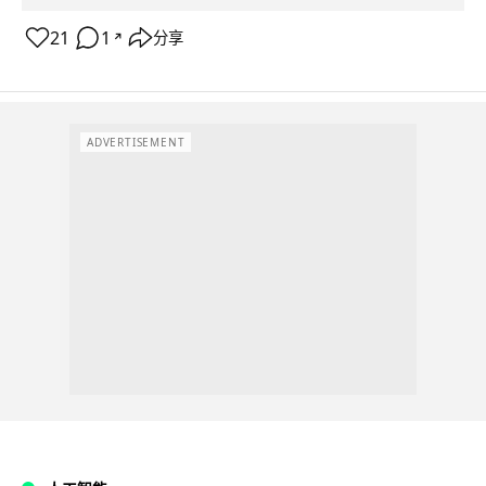
21
1
分享
↗
ADVERTISEMENT