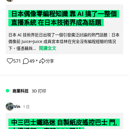
日本偶像零編程知識 靠 AI 搞了一整個
直播系統 在日本技術界成為話題
日本 AI 技術界近日出現了一個引發廣泛討論的熱門話題：日本
偶像前 Juice=Juice 成員宮本佳林在完全沒有編程經驗的情況
閱讀全文
下，僅憑藉與...
571
49
分享
↗
商業科技
3D 打印
Vin
1 日
中三巴士鐵路迷 自製紙皮遙控巴士 門,