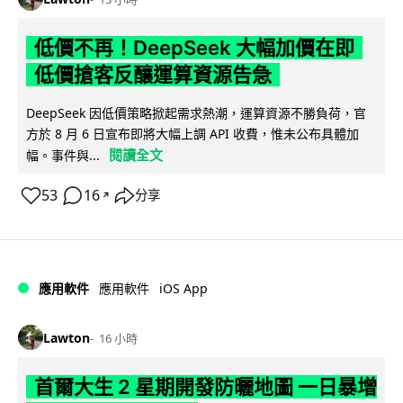
低價不再！DeepSeek 大幅加價在即
低價搶客反釀運算資源告急
DeepSeek 因低價策略掀起需求熱潮，運算資源不勝負荷，官
方於 8 月 6 日宣布即將大幅上調 API 收費，惟未公布具體加
閱讀全文
幅。事件與...
53
16
分享
↗
iOS App
應用軟件
應用軟件
Lawton
16 小時
首爾大生 2 星期開發防曬地圖 一日暴增