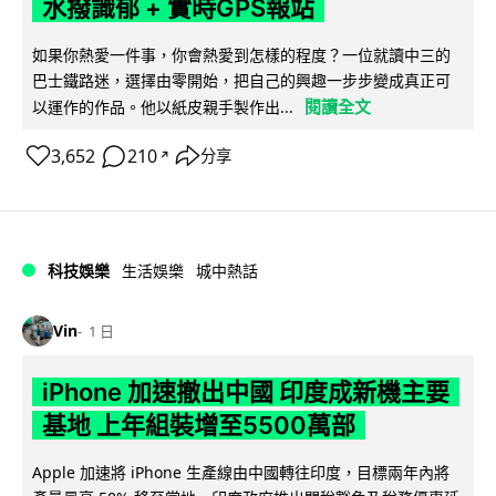
水撥識郁 + 實時GPS報站
如果你熱愛一件事，你會熱愛到怎樣的程度？一位就讀中三的
巴士鐵路迷，選擇由零開始，把自己的興趣一步步變成真正可
閱讀全文
以運作的作品。他以紙皮親手製作出...
3,652
210
分享
↗
科技娛樂
生活娛樂
城中熱話
Vin
1 日
iPhone 加速撤出中國 印度成新機主要
基地 上年組裝增至5500萬部
Apple 加速將 iPhone 生產線由中國轉往印度，目標兩年內將