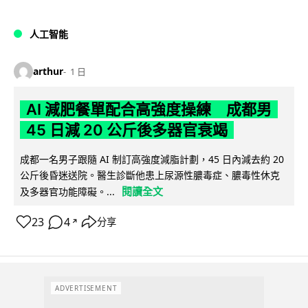
人工智能
arthur
1 日
AI 減肥餐單配合高強度操練 成都男
45 日減 20 公斤後多器官衰竭
成都一名男子跟隨 AI 制訂高強度減脂計劃，45 日內減去約 20
公斤後昏迷送院。醫生診斷他患上尿源性膿毒症、膿毒性休克
閱讀全文
及多器官功能障礙。...
23
4
分享
↗
ADVERTISEMENT