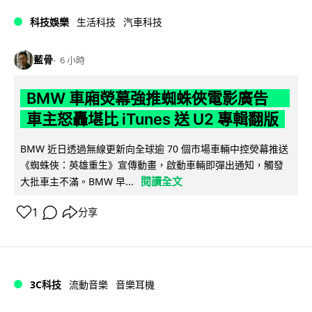
科技娛樂
生活科技
汽車科技
藍骨
6 小時
BMW 車廂熒幕強推蜘蛛俠電影廣告
車主怒轟堪比 iTunes 送 U2 專輯翻版
BMW 近日透過無線更新向全球逾 70 個市場車輛中控熒幕推送
《蜘蛛俠：英雄重生》宣傳動畫，啟動車輛即彈出通知，觸發
閱讀全文
大批車主不滿。BMW 早...
1
分享
3C科技
流動音樂
音樂耳機