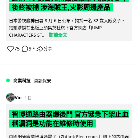
後終被捕 涉海賊王,火影周邊產品
日本警視廳神田署 8 月 6 日公布，拘捕一名 32 歲大阪女子，
指她涉嫌在出版巨頭集英社旗下官方網店「JUMP
閱讀全文
CHARACTERS ST...
75
9
分享
↗
商業科技
資訊保安
Vin
1 日
智博通路由器爆後門 官方緊急下架止血
稱漏洞是功能在維修時使用
中國網通廠商智博通電子（Zbtlink Electronics）旗下的路由器