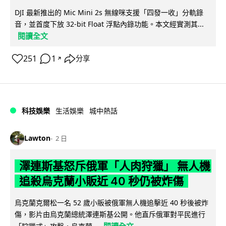
DJI 最新推出的 Mic Mini 2s 無線咪支援「四發一收」分軌錄
音，並首度下放 32-bit Float 浮點內錄功能。本文經實測其...
閱讀全文
251
1
分享
↗
科技娛樂
生活娛樂
城中熱話
Lawton
2 日
澤連斯基怒斥俄軍「人肉狩獵」 無人機
追殺烏克蘭小販近 40 秒仍被炸傷
烏克蘭克爾松一名 52 歲小販被俄軍無人機追擊近 40 秒後被炸
傷，影片由烏克蘭總統澤連斯基公開。他直斥俄軍對平民進行
閱讀全文