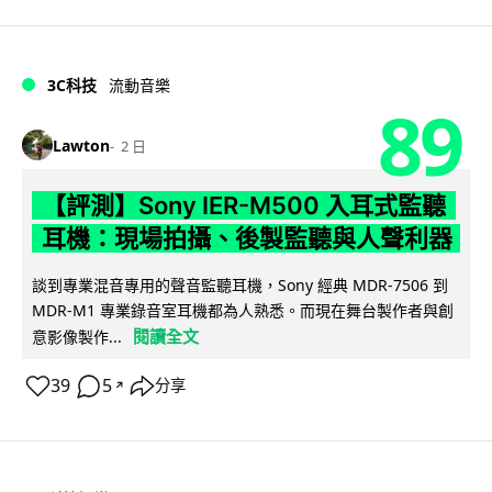
3C科技
流動音樂
89
Lawton
2 日
【評測】Sony IER-M500 入耳式監聽
耳機：現場拍攝、後製監聽與人聲利器
談到專業混音專用的聲音監聽耳機，Sony 經典 MDR-7506 到
MDR-M1 專業錄音室耳機都為人熟悉。而現在舞台製作者與創
閱讀全文
意影像製作...
39
5
分享
↗