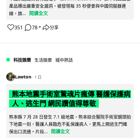
產品爆出嚴重安全漏洞，被發現每 35 秒便會與中國伺服器連
閱讀全文
線，旗...
351
78
分享
↗
科技娛樂
生活娛樂
城中熱話
Lawton
1 日
熊本地震手術室驚魂片瘋傳 醫護保護病
人、逃生門 網民讚值得尊敬
熊本縣 7 月 28 日發生 7.1 級地震，熊本綜合醫院手術室鏡頭拍
下地震一刻，醫護人員臨危不亂保護病人，更馬上開逃生門確
閱讀全文
保出口流通。片段...