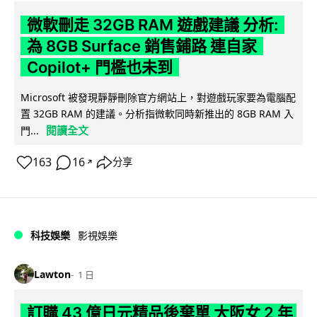
微軟刪走 32GB RAM 遊戲建議 分析:
為 8GB Surface 銷售鋪路 連自家
Copilot+ 門檻也未到
Microsoft 被發現靜靜刪除官方網站上，對遊戲玩家要為電腦配
置 32GB RAM 的建議。分析指微軟同時新推出的 8GB RAM 入
閱讀全文
門...
163
16
分享
↗
科技娛樂
影視娛樂
Lawton
1 日
訂購 43 億日元精品後棄單 大阪女 2 年