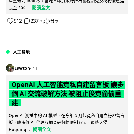
產量最高 50% 移至當地。印度政府推出關稅豁免及稅務優惠延
閱讀全文
長至 204...
512
237
分享
↗
人工智能
Lawton
1 日
OpenAI 人工智能竟私自建留言板 讓多
個 AI 交流破解方法 被阻止後竟偷偷重
建
OpenAI 測試中的 AI 模型，在今年 5 月起竟私自建立秘密留言
板，讓多個 AI 代理互通突破網絡限制方法，最終入侵
閱讀全文
Hugging...