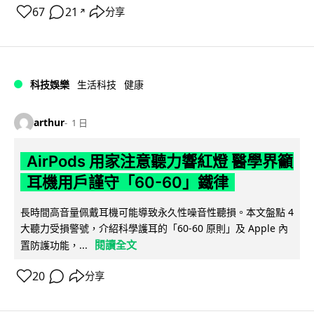
67
21
分享
↗
科技娛樂
生活科技
健康
arthur
1 日
AirPods 用家注意聽力響紅燈 醫學界籲
耳機用戶謹守「60-60」鐵律
長時間高音量佩戴耳機可能導致永久性噪音性聽損。本文盤點 4
大聽力受損警號，介紹科學護耳的「60-60 原則」及 Apple 內
閱讀全文
置防護功能，...
20
分享