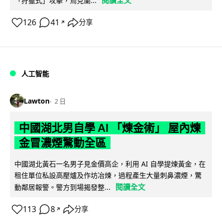
「狩獵式」攻擊，烏克蘭...
126
41
分享
↗
人工智能
Lawton
2 日
中國湖北男自學 AI 「煉金術」 屋內煉
金冒濃煙驚動全區
中國湖北黃石一名男子見金價高企，利用 AI 自學提煉黃金，在
租住單位私設高壓爐及作坊冶煉，過程產生大量刺鼻濃煙，驚
閱讀全文
動鄰居報警。警方到場揭發整...
113
8
分享
↗