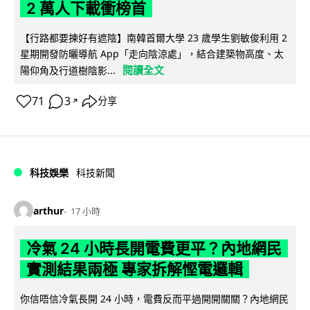
2 萬人下載衝榜首
【行路都要揀好有遮陰】南韓首爾大學 23 歲學生劉敏俊利用 2
星期開發防曬導航 App「走向陰涼處」，結合建築物高度、太
閱讀全文
陽仰角及行道樹陰影...
71
3
分享
↗
科技娛樂
科技新聞
arthur
17 小時
冷氣 24 小時長開電費更平？內地網民
實測結果兩極 專家拆解慳電邏輯
你信唔信冷氣長開 24 小時，電費反而平過開開關關？內地網民