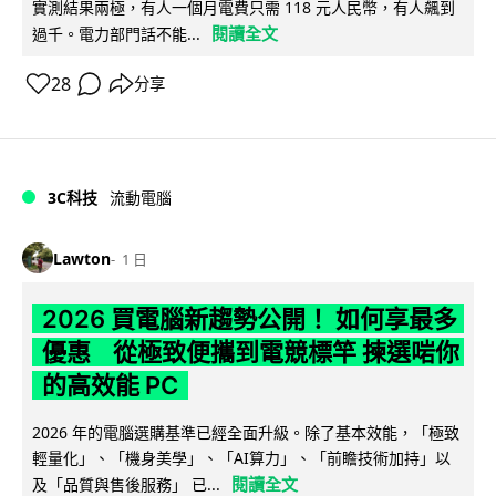
實測結果兩極，有人一個月電費只需 118 元人民幣，有人飆到
閱讀全文
過千。電力部門話不能...
28
分享
3C科技
流動電腦
Lawton
1 日
2026 買電腦新趨勢公開！ 如何享最多
優惠 從極致便攜到電競標竿 揀選啱你
的高效能 PC
2026 年的電腦選購基準已經全面升級。除了基本效能，「極致
輕量化」、「機身美學」、「AI算力」、「前瞻技術加持」以
閱讀全文
及「品質與售後服務」 已...