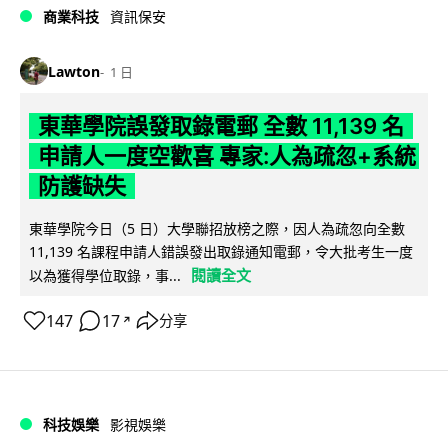
商業科技
資訊保安
Lawton
1 日
東華學院誤發取錄電郵 全數 11,139 名
申請人一度空歡喜 專家:人為疏忽+系統
防護缺失
東華學院今日（5 日）大學聯招放榜之際，因人為疏忽向全數
11,139 名課程申請人錯誤發出取錄通知電郵，令大批考生一度
閱讀全文
以為獲得學位取錄，事...
147
17
分享
↗
科技娛樂
影視娛樂