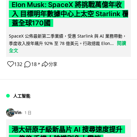
Elon Musk: SpaceX 將挑戰萬億年收
入 目標明年數據中心上太空 Starlink 覆
蓋全球170國
SpaceX 公佈最新第二季業績，受惠 Starlink 與 AI 業務帶動，
閱讀
季度收入按年飆升 92% 至 78 億美元。行政總裁 Elon...
全文
132
18
分享
↗
人工智能
Vin
1 日
港大研原子級新晶片 AI 搜尋速度提升