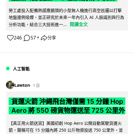
勞工處投入配備熱感應鏡頭的小型無人機進行高空巡邏以打擊
地盤違例吸煙，並正研究於未來一年內引入 AI 人臉識別與行為
閱讀全文
分析功能，結合三大技術進一...
246
57
分享
↗
人工智能
Lawton
1 日
貨運火箭 沖繩飛台灣僅需 15 分鐘 Hop
Aero 將 550 磅貨物運送至 725 公里外
【真正用火箭送貨】美國初創 Hop Aero 公開自動駕駛貨運火
箭，聲稱可在 15 分鐘內將 250 公斤物資投送 750 公里外，並