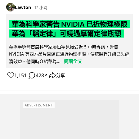
Lawton
12 小時
華為科學家警告 NVIDIA 已近物理極限
華為「韜定律」可繞過摩爾定律瓶頸
華為半導體首席科學家廖恒罕見接受近 5 小時專訪，警告
NVIDIA 等西方晶片巨頭正逼近物理極限，傳統製程升級已失經
閱讀全文
濟效益。他同時介紹華為...
1,151
428
分享
↗
ADVERTISEMENT