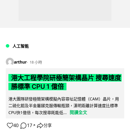
人工智能
arthur
18 小時
港大工程學院研極簡架構晶片 搜尋速度
勝標準 CPU 1 億倍
港大團隊研發極簡架構模擬內容尋址記憶體（CAM）晶片，用
二硫化鉬及半金屬銻克服傳輸瓶頸，漢明距離計算速度比標準
閱讀全文
CPU快1億倍，每次搜尋耗能低...
40
17
分享
↗