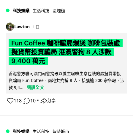
科技娛樂
生活科技
區塊鏈
Lawton
1 日
Fun Coffee 咖啡騙局爆煲 咖啡包裝虛
擬貨幣投資騙局 港澳警拘 8 人涉款
9,400 萬元
香港警方聯同澳門司警搗破以養生咖啡生意包裝的虛擬貨幣投
資騙局 Fun Coffee，兩地共拘捕 8 人，接獲逾 200 宗舉報，涉
閱讀全文
款 9,4...
118
10
分享
↗
科技娛樂
生活科技
智慧城市