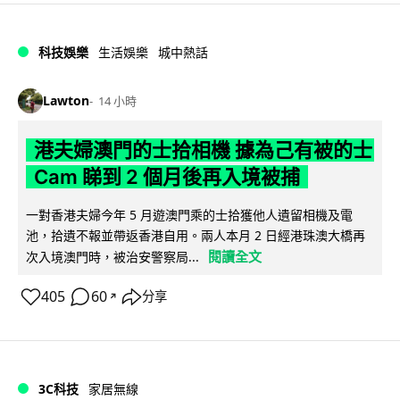
科技娛樂
生活娛樂
城中熱話
Lawton
14 小時
港夫婦澳門的士拾相機 據為己有被的士
Cam 睇到 2 個月後再入境被捕
一對香港夫婦今年 5 月遊澳門乘的士拾獲他人遺留相機及電
池，拾遺不報並帶返香港自用。兩人本月 2 日經港珠澳大橋再
閱讀全文
次入境澳門時，被治安警察局...
405
60
分享
↗
3C科技
家居無線