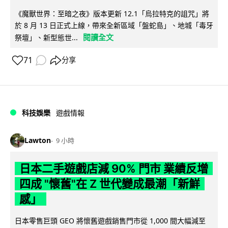
《魔獸世界：至暗之夜》版本更新 12.1「烏拉特克的詛咒」將
於 8 月 13 日正式上線，帶來全新區域「盤蛇島」、地城「毒牙
閱讀全文
祭壇」、新型態世...
71
分享
科技娛樂
遊戲情報
Lawton
9 小時
日本二手遊戲店減 90% 門市 業績反增
四成 "懷舊"在 Z 世代變成最潮「新鮮
感」
日本零售巨頭 GEO 將懷舊遊戲銷售門市從 1,000 間大幅減至