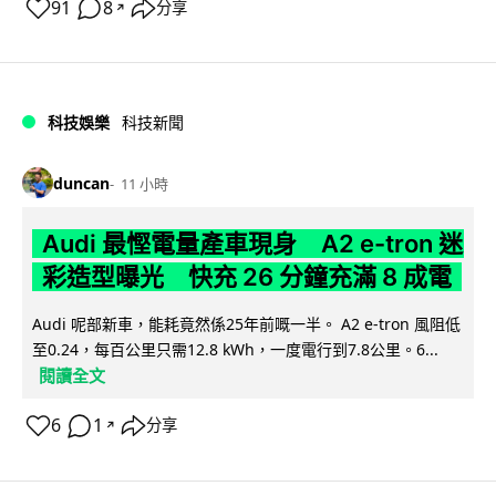
91
8
分享
↗
科技娛樂
科技新聞
duncan
11 小時
Audi 最慳電量產車現身 A2 e-tron 迷
彩造型曝光 快充 26 分鐘充滿 8 成電
Audi 呢部新車，能耗竟然係25年前嘅一半。 A2 e-tron 風阻低
至0.24，每百公里只需12.8 kWh，一度電行到7.8公里。6...
閱讀全文
6
1
分享
↗