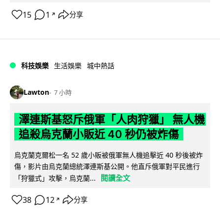
15
1
分享
↗
科技娛樂
生活娛樂
城中熱話
Lawton
7 小時
澤連斯基怒斥俄軍「人肉狩獵」 無人機
追殺烏克蘭小販近 40 秒仍被炸傷
烏克蘭克爾松一名 52 歲小販被俄軍無人機追擊近 40 秒後被炸
傷，影片由烏克蘭總統澤連斯基公開。他直斥俄軍對平民進行
閱讀全文
「狩獵式」攻擊，烏克蘭...
38
12
分享
↗