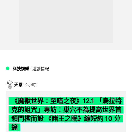
科技娛樂
遊戲情報
天恩
9 小時
《魔獸世界：至暗之夜》12.1 「烏拉特
克的詛咒」專訪：巢穴不為提高世界首
領門檻而設 《諸王之眠》縮短約 10 分
鐘