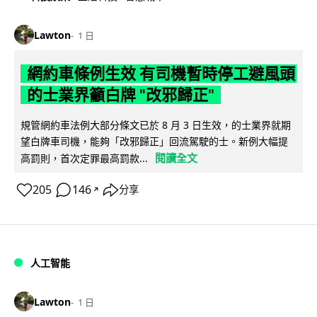
Lawton
1 日
網約車條例生效 有司機暫時停工避風頭
的士業界籲白牌 "改邪歸正"
規管網約車法例大部分條文已於 8 月 3 日生效，的士業界就期
望白牌車司機，能夠「改邪歸正」回流駕駛的士。新例大幅提
閱讀全文
高罰則，首次定罪最高罰款...
205
146
分享
↗
人工智能
Lawton
1 日