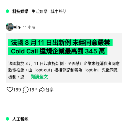
科技娛樂
生活娛樂
城中熱話
Vin
11 小時
法國 8 月 11 日出新例 未經同意嚴禁
Cold Call 違規企業最高罰 345 萬
法國將於 8 月 11 日起實施新例，全面禁止企業未經消費者同意
致電推銷，由「opt-out」拒接登記制轉為「opt-in」先徵同意
閱讀全文
機制。違...
199
19
分享
↗
人工智能