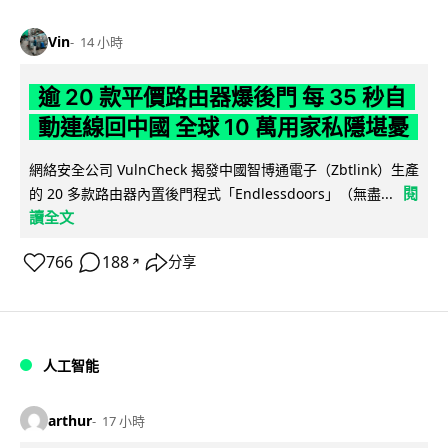
Vin
14 小時
逾 20 款平價路由器爆後門 每 35 秒自
動連線回中國 全球 10 萬用家私隱堪憂
網絡安全公司 VulnCheck 揭發中國智博通電子（Zbtlink）生產
閱
的 20 多款路由器內置後門程式「Endlessdoors」（無盡...
讀全文
766
188
分享
↗
人工智能
arthur
17 小時