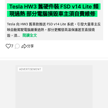
Tesla HW3 舊硬件裝 FSD v14 Lite 頻
現過熱 部分電腦損毀車主須自費維修
Tesla 向 HW3 舊車款推送 FSD v14 Lite 系統，引發大量車主反
映自動駕駛電腦嚴重過熱，部分更觸發高溫保護甚至直接燒
閱讀全文
毀，須...
7
分享
ADVERTISEMENT