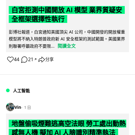
白宮拒測中國開放 AI 模型 業界質疑安
全框架選擇性執行
彭博社報道，白宮通知美國頂尖 AI 公司，中國開發的開放權重
模型將不納入特朗普政府新 AI 安全框架的測試範圍。美國業界
閱讀全文
則聯署呼籲政府不要限...
44
21
分享
↗
人工智能
Vin
1 日
地盤偷吸煙難逃高空法眼 勞工處出動熱
感無人機 擬加 AI 人臉識別精準執法