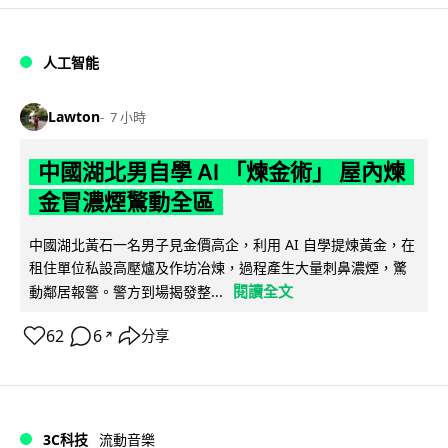
人工智能
Lawton
7 小時
中國湖北男自學 AI 「煉金術」 屋內煉
金冒濃煙驚動全區
中國湖北黃石一名男子見金價高企，利用 AI 自學提煉黃金，在
租住單位私設高壓爐及作坊冶煉，過程產生大量刺鼻濃煙，驚
閱讀全文
動鄰居報警。警方到場揭發整...
62
6
分享
↗
3C科技
流動音樂