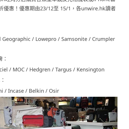
折優惠！優惠期由23/12至 15/1，各unwire.hk讀者
l Geographic / Lowepro / Samsonite / Crumpler
品牌：
ciel / MOC / Hedgren / Targus / Kensington
牌：
 / Incase / Belkin / Osir