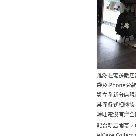
雖然旺電多數店舖
袋及iPhone套
設立全新分店現
具備各式相機袋、No
轉旺電沒有齊全的相
配合新店開幕，Cas
到Case Col