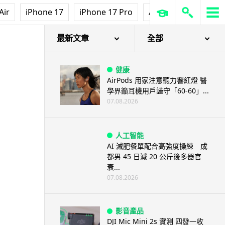
Air
iPhone 17
iPhone 17 Pro
AirPods Pro 3
Ap
最新文章
全部
健康
AirPods 用家注意聽力響紅燈 醫
學界籲耳機用戶謹守「60-60」...
07.08.2026
人工智能
AI 減肥餐單配合高強度操練 成
都男 45 日減 20 公斤後多器官
衰...
07.08.2026
影音產品
DJI Mic Mini 2s 實測 四發一收