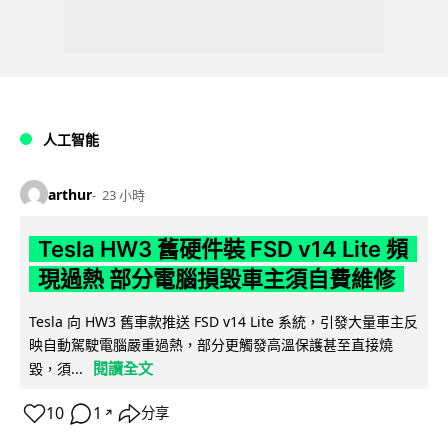
人工智能
arthur
23 小時
Tesla HW3 舊硬件裝 FSD v14 Lite 頻
現過熱 部分電腦損毀車主須自費維修
Tesla 向 HW3 舊車款推送 FSD v14 Lite 系統，引發大量車主反
映自動駕駛電腦嚴重過熱，部分更觸發高溫保護甚至直接燒
閱讀全文
毀，須...
10
1
分享
↗