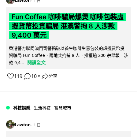
Lawton
1 日
Fun Coffee 咖啡騙局爆煲 咖啡包裝虛
擬貨幣投資騙局 港澳警拘 8 人涉款
9,400 萬元
香港警方聯同澳門司警搗破以養生咖啡生意包裝的虛擬貨幣投
資騙局 Fun Coffee，兩地共拘捕 8 人，接獲逾 200 宗舉報，涉
閱讀全文
款 9,4...
119
10
分享
↗
科技娛樂
生活科技
智慧城市
Lawton
1 日