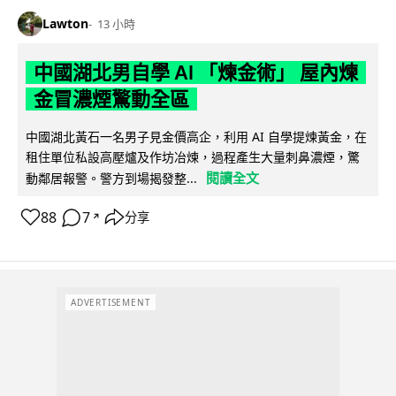
Lawton
13 小時
中國湖北男自學 AI 「煉金術」 屋內煉
金冒濃煙驚動全區
中國湖北黃石一名男子見金價高企，利用 AI 自學提煉黃金，在
租住單位私設高壓爐及作坊冶煉，過程產生大量刺鼻濃煙，驚
閱讀全文
動鄰居報警。警方到場揭發整...
88
7
分享
↗
ADVERTISEMENT