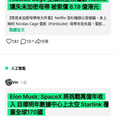
遺失未加密母帶 被索償 8.19 億港元
【唔見未加密母帶咁大件事】Netflix 洛杉磯辦公室被竊，未上
映的 Nicolas Cage 電影《Fortitude》母帶亦告失蹤。電影...
閱讀全文
181
10
分享
↗
人工智能
Vin
1 日
Elon Musk: SpaceX 將挑戰萬億年收
入 目標明年數據中心上太空 Starlink 覆
蓋全球170國