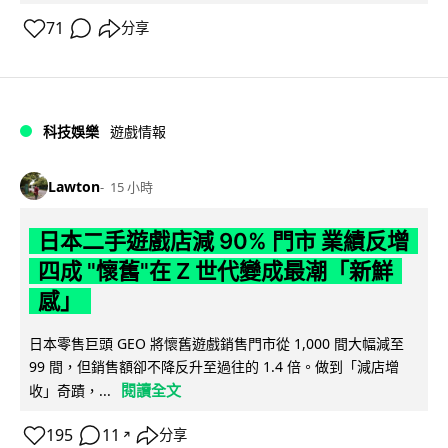
71
分享
科技娛樂
遊戲情報
Lawton
15 小時
日本二手遊戲店減 90% 門市 業績反增
四成 "懷舊"在 Z 世代變成最潮「新鮮
感」
日本零售巨頭 GEO 將懷舊遊戲銷售門市從 1,000 間大幅減至
99 間，但銷售額卻不降反升至過往的 1.4 倍。做到「減店增
閱讀全文
收」奇蹟，...
195
11
分享
↗