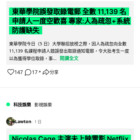
東華學院誤發取錄電郵 全數 11,139 名
申請人一度空歡喜 專家:人為疏忽+系統
防護缺失
東華學院今日（5 日）大學聯招放榜之際，因人為疏忽向全數
11,139 名課程申請人錯誤發出取錄通知電郵，令大批考生一度
閱讀全文
以為獲得學位取錄，事...
147
17
分享
↗
科技娛樂
影視娛樂
Lawton
1 日
Nicolas Cage 主演未上映電影 Netflix