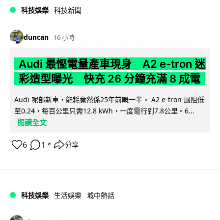
科技娛樂
科技新聞
duncan
16 小時
Audi 最慳電量產車現身 A2 e-tron 迷
彩造型曝光 快充 26 分鐘充滿 8 成電
Audi 呢部新車，能耗竟然係25年前嘅一半。 A2 e-tron 風阻低
至0.24，每百公里只需12.8 kWh，一度電行到7.8公里。6...
閱讀全文
6
1
分享
↗
科技娛樂
生活娛樂
城中熱話