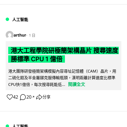
人工智能
arthur
1 日
港大工程學院研極簡架構晶片 搜尋速度
勝標準 CPU 1 億倍
港大團隊研發極簡架構模擬內容尋址記憶體（CAM）晶片，用
二硫化鉬及半金屬銻克服傳輸瓶頸，漢明距離計算速度比標準
閱讀全文
CPU快1億倍，每次搜尋耗能低...
42
20
分享
↗
人工智能