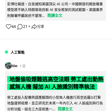
彭博社報道，白宮通知美國頂尖 AI 公司，中國開發的開放權重
模型將不納入特朗普政府新 AI 安全框架的測試範圍。美國業界
閱讀全文
則聯署呼籲政府不要限...
44
21
分享
↗
人工智能
Vin
1 日
地盤偷吸煙難逃高空法眼 勞工處出動熱
感無人機 擬加 AI 人臉識別精準執法
勞工處投入配備熱感應鏡頭的小型無人機進行高空巡邏以打擊
地盤違例吸煙，並正研究於未來一年內引入 AI 人臉識別與行為
閱讀全文
分析功能，結合三大技術進一...