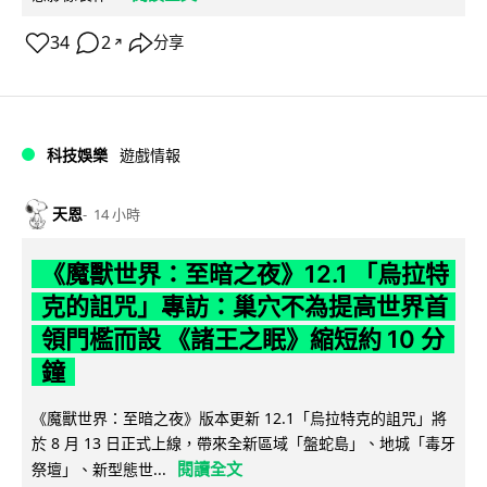
34
2
分享
↗
科技娛樂
遊戲情報
天恩
14 小時
《魔獸世界：至暗之夜》12.1 「烏拉特
克的詛咒」專訪：巢穴不為提高世界首
領門檻而設 《諸王之眠》縮短約 10 分
鐘
《魔獸世界：至暗之夜》版本更新 12.1「烏拉特克的詛咒」將
於 8 月 13 日正式上線，帶來全新區域「盤蛇島」、地城「毒牙
閱讀全文
祭壇」、新型態世...