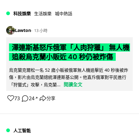
科技娛樂
生活娛樂
城中熱話
Lawton
13 小時
澤連斯基怒斥俄軍「人肉狩獵」 無人機
追殺烏克蘭小販近 40 秒仍被炸傷
烏克蘭克爾松一名 52 歲小販被俄軍無人機追擊近 40 秒後被炸
傷，影片由烏克蘭總統澤連斯基公開。他直斥俄軍對平民進行
閱讀全文
「狩獵式」攻擊，烏克蘭...
73
24
分享
↗
人工智能