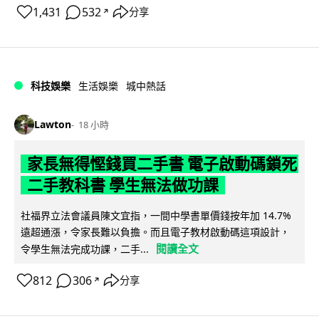
1,431
532
分享
↗
科技娛樂
生活娛樂
城中熱話
Lawton
18 小時
家長無得慳錢買二手書 電子啟動碼鎖死
二手教科書 學生無法做功課
社福界立法會議員陳文宜指，一間中學書單價錢按年加 14.7%
遠超通漲，令家長難以負擔。而且電子教材啟動碼這項設計，
閱讀全文
令學生無法完成功課，二手...
812
306
分享
↗