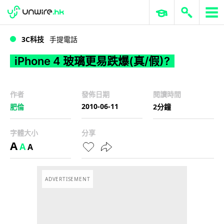
WWDC 2026
GenAI 與雲端科技專區
ERP 與商業 AI
iPhone 4 玻璃更易跌爆(真/假)?
3C科技
手提電話
iPhone 4 玻璃更易跌爆(真/假)?
作者
發佈日期
閱讀時間
2010-06-11
肥倫
2分鐘
字體大小
分享
A
A
A
ADVERTISEMENT