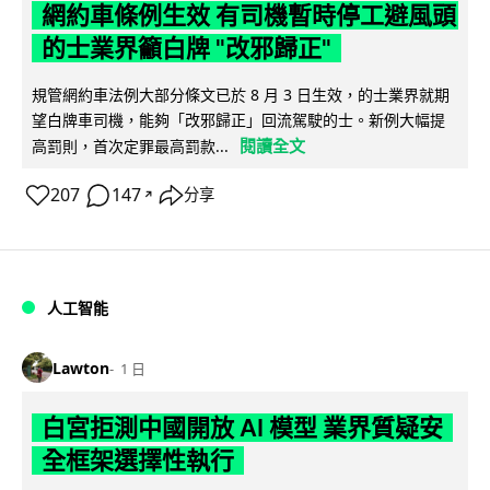
網約車條例生效 有司機暫時停工避風頭
的士業界籲白牌 "改邪歸正"
規管網約車法例大部分條文已於 8 月 3 日生效，的士業界就期
望白牌車司機，能夠「改邪歸正」回流駕駛的士。新例大幅提
閱讀全文
高罰則，首次定罪最高罰款...
207
147
分享
↗
人工智能
Lawton
1 日
白宮拒測中國開放 AI 模型 業界質疑安
全框架選擇性執行