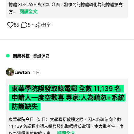
憶體 XL-FLASH 與 CXL 介面，將快閃記憶體轉化為記憶體擴充
閱讀全文
方...
85
5
分享
↗
商業科技
資訊保安
Lawton
1 日
東華學院誤發取錄電郵 全數 11,139 名
申請人一度空歡喜 專家:人為疏忽+系統
防護缺失
東華學院今日（5 日）大學聯招放榜之際，因人為疏忽向全數
11,139 名課程申請人錯誤發出取錄通知電郵，令大批考生一度
閱讀全文
以為獲得學位取錄，事...