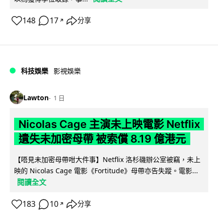
148
17
分享
↗
科技娛樂
影視娛樂
Lawton
1 日
Nicolas Cage 主演未上映電影 Netflix
遺失未加密母帶 被索償 8.19 億港元
【唔見未加密母帶咁大件事】Netflix 洛杉磯辦公室被竊，未上
映的 Nicolas Cage 電影《Fortitude》母帶亦告失蹤。電影...
閱讀全文
183
10
分享
↗