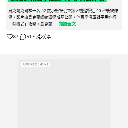
烏克蘭克爾松一名 52 歲小販被俄軍無人機追擊近 40 秒後被炸
傷，影片由烏克蘭總統澤連斯基公開。他直斥俄軍對平民進行
閱讀全文
「狩獵式」攻擊，烏克蘭...
87
51
分享
↗
ADVERTISEMENT