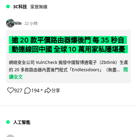
3C科技
家居無線
Vin
22 小時
逾 20 款平價路由器爆後門 每 35 秒自
動連線回中國 全球 10 萬用家私隱堪憂
網絡安全公司 VulnCheck 揭發中國智博通電子（Zbtlink）生產
閱
的 20 多款路由器內置後門程式「Endlessdoors」（無盡...
讀全文
927
194
分享
↗
人工智能