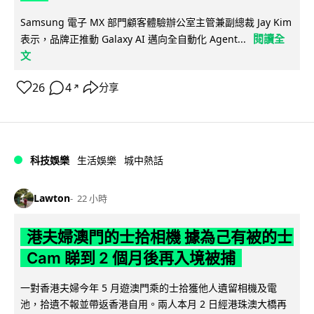
Samsung 電子 MX 部門顧客體驗辦公室主管兼副總裁 Jay Kim
閱讀全
表示，品牌正推動 Galaxy AI 邁向全自動化 Agent...
文
26
4
分享
↗
科技娛樂
生活娛樂
城中熱話
Lawton
22 小時
港夫婦澳門的士拾相機 據為己有被的士
Cam 睇到 2 個月後再入境被捕
一對香港夫婦今年 5 月遊澳門乘的士拾獲他人遺留相機及電
池，拾遺不報並帶返香港自用。兩人本月 2 日經港珠澳大橋再