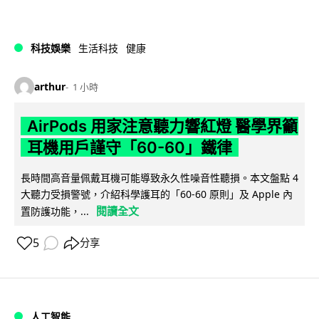
科技娛樂
生活科技
健康
arthur
1 小時
AirPods 用家注意聽力響紅燈 醫學界籲
耳機用戶謹守「60-60」鐵律
長時間高音量佩戴耳機可能導致永久性噪音性聽損。本文盤點 4
大聽力受損警號，介紹科學護耳的「60-60 原則」及 Apple 內
閱讀全文
置防護功能，...
5
分享
人工智能