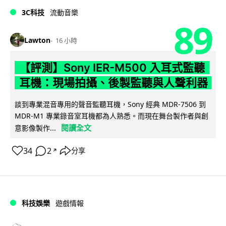
3C科技
流動音樂
89
Lawton
16 小時
【評測】Sony IER-M500 入耳式監聽
耳機：現場拍攝、後製監聽與人聲利器
談到專業混音專用的聲音監聽耳機，Sony 經典 MDR-7506 到
MDR-M1 專業錄音室耳機都為人熟悉。而現在舞台製作者與創
閱讀全文
意影像製作...
34
2
分享
↗
科技娛樂
遊戲情報