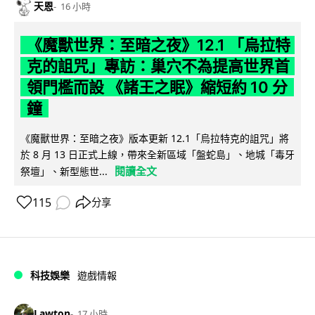
天恩
16 小時
《魔獸世界：至暗之夜》12.1 「烏拉特
克的詛咒」專訪：巢穴不為提高世界首
領門檻而設 《諸王之眠》縮短約 10 分
鐘
《魔獸世界：至暗之夜》版本更新 12.1「烏拉特克的詛咒」將
於 8 月 13 日正式上線，帶來全新區域「盤蛇島」、地城「毒牙
閱讀全文
祭壇」、新型態世...
115
分享
科技娛樂
遊戲情報
Lawton
17 小時