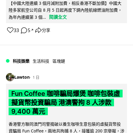
【中國大陸連續 3 個月減附加費，相反香港不斷加價】中國大
陸多家航空公司自 8 月 5 日起再度下調內陸航線燃油附加費，
閱讀全文
為年內連續第 3 個...
33
5
分享
↗
科技娛樂
生活科技
區塊鏈
Lawton
1 日
Fun Coffee 咖啡騙局爆煲 咖啡包裝虛
擬貨幣投資騙局 港澳警拘 8 人涉款
9,400 萬元
香港警方聯同澳門司警搗破以養生咖啡生意包裝的虛擬貨幣投
資騙局 Fun Coffee，兩地共拘捕 8 人，接獲逾 200 宗舉報，涉