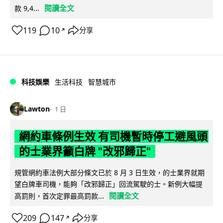
閱讀全文
款 9,4...
119
10
分享
↗
科技娛樂
生活科技
智慧城市
Lawton
1 日
網約車條例生效 有司機暫時停工避風頭
的士業界籲白牌 "改邪歸正"
規管網約車法例大部分條文已於 8 月 3 日生效，的士業界就期
望白牌車司機，能夠「改邪歸正」回流駕駛的士。新例大幅提
閱讀全文
高罰則，首次定罪最高罰款...
209
147
分享
↗