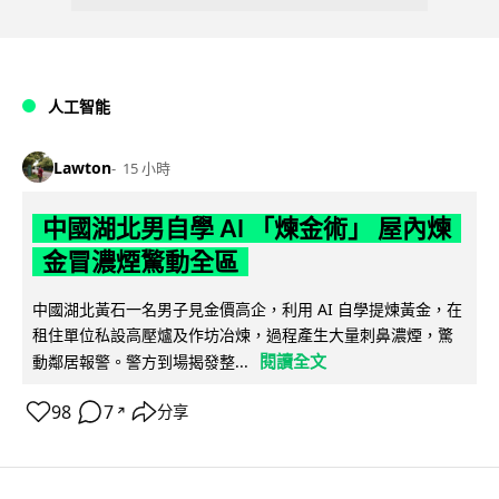
人工智能
Lawton
15 小時
中國湖北男自學 AI 「煉金術」 屋內煉
金冒濃煙驚動全區
中國湖北黃石一名男子見金價高企，利用 AI 自學提煉黃金，在
租住單位私設高壓爐及作坊冶煉，過程產生大量刺鼻濃煙，驚
閱讀全文
動鄰居報警。警方到場揭發整...
98
7
分享
↗