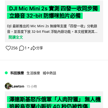
DJI Mic Mini 2s 實測 四發一收同步獨
立錄音 32-bit 防爆咪拍片必備
DJI 最新推出的 Mic Mini 2s 無線咪支援「四發一收」分軌錄
音，並首度下放 32-bit Float 浮點內錄功能。本文經實測其...
閱讀全文
256
1
分享
↗
科技娛樂
生活娛樂
城中熱話
Lawton
15 小時
澤連斯基怒斥俄軍「人肉狩獵」 無人機
追殺烏克蘭小販近 40 秒仍被炸傷