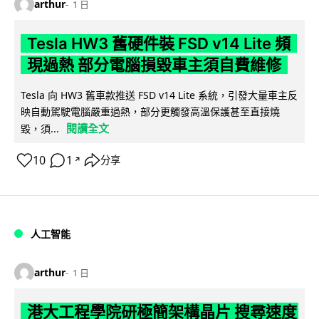
arthur
1 日
Tesla HW3 舊硬件裝 FSD v14 Lite 頻
現過熱 部分電腦損毀車主須自費維修
Tesla 向 HW3 舊車款推送 FSD v14 Lite 系統，引發大量車主反
映自動駕駛電腦嚴重過熱，部分更觸發高溫保護甚至直接燒
閱讀全文
毀，須...
10
1
分享
↗
人工智能
arthur
1 日
港大工程學院研極簡架構晶片 搜尋速度