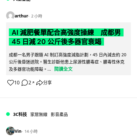
arthur
2 小時
AI 減肥餐單配合高強度操練 成都男
45 日減 20 公斤後多器官衰竭
成都一名男子跟隨 AI 制訂高強度減脂計劃，45 日內減去約 20
公斤後昏迷送院。醫生診斷他患上尿源性膿毒症、膿毒性休克
閱讀全文
及多器官功能障礙。...
10
2
分享
↗
3C科技
家居無線
影音產品
Vin
14 小時