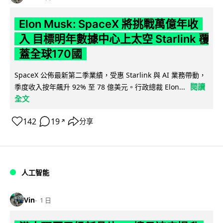
Elon Musk: SpaceX 將挑戰萬億年收
入 目標明年數據中心上太空 Starlink 覆
蓋全球170國
SpaceX 公佈最新第二季業績，受惠 Starlink 與 AI 業務帶動，
閱讀
季度收入按年飆升 92% 至 78 億美元。行政總裁 Elon...
全文
142
19
分享
↗
人工智能
Vin
1 日