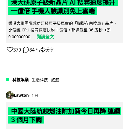
港大研原子級新晶片 AI 搜尋速度提升
一億倍 手機人臉識別免上雲端
香港大學團隊成功研發原子級厚度的「模擬存內搜尋」晶片，
比傳統 CPU 搜尋速度快約 1 億倍，延遲低至 36 皮秒（即
閱讀全文
0.00000000...
379
84
分享
↗
科技娛樂
生活科技
旅遊
Lawton
1 日
中國大陸航線燃油附加費今日再降 連續
3 個月下調