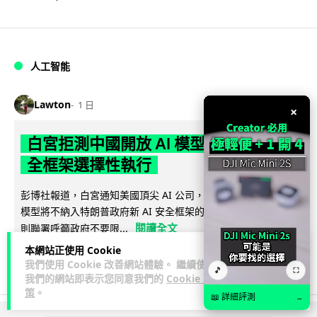
人工智能
Lawton
1 日
×
白宮拒測中國開放 AI 模型 業界質疑安
全框架選擇性執行
彭博社報道，白宮通知美國頂尖 AI 公司，中國開發的開放權重
模型將不納入特朗普政府新 AI 安全框架的測試範圍。美國業界
閱讀全文
則聯署呼籲政府不要限...
本網站正使用 Cookie
44
21
分享
↗
我們使用 Cookie 改善網站體驗。 繼續使用
🎵
⛶
我們的網站即表示您同意我們的
Cookie 政
策
。
📖 詳細評測
→