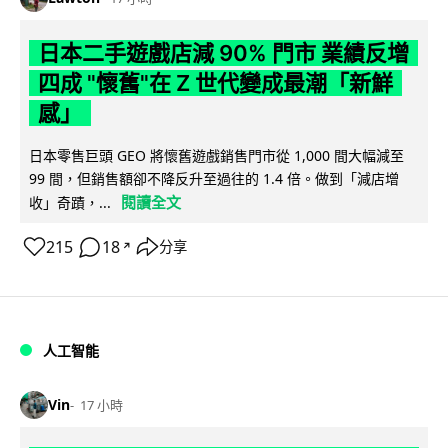
日本二手遊戲店減 90% 門市 業績反增
四成 "懷舊"在 Z 世代變成最潮「新鮮
感」
日本零售巨頭 GEO 將懷舊遊戲銷售門市從 1,000 間大幅減至
99 間，但銷售額卻不降反升至過往的 1.4 倍。做到「減店增
閱讀全文
收」奇蹟，...
215
18
分享
↗
人工智能
Vin
17 小時