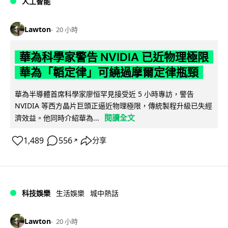
人工智能
Lawton
20 小時
華為科學家警告 NVIDIA 已近物理極限
華為「韜定律」可繞過摩爾定律瓶頸
華為半導體首席科學家廖恒罕見接受近 5 小時專訪，警告
NVIDIA 等西方晶片巨頭正逼近物理極限，傳統製程升級已失經
閱讀全文
濟效益。他同時介紹華為...
1,489
556
分享
↗
科技娛樂
生活娛樂
城中熱話
Lawton
20 小時