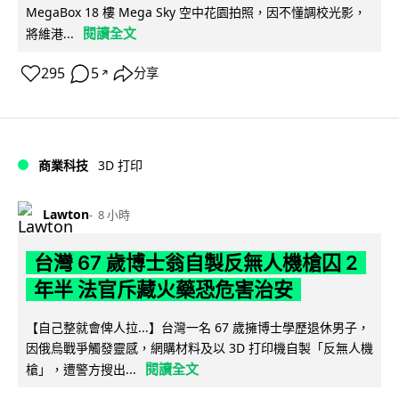
MegaBox 18 樓 Mega Sky 空中花園拍照，因不懂調校光影，
閱讀全文
將維港...
295
5
分享
↗
商業科技
3D 打印
Lawton
8 小時
台灣 67 歲博士翁自製反無人機槍囚 2
年半 法官斥藏火藥恐危害治安
【自己整就會俾人拉...】台灣一名 67 歲擁博士學歷退休男子，
因俄烏戰爭觸發靈感，網購材料及以 3D 打印機自製「反無人機
閱讀全文
槍」，遭警方搜出...