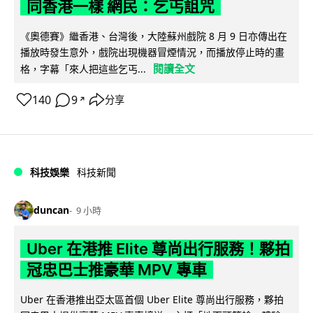
同香港一樣 網民：乞丐詛咒
《奧德賽》繼香港、台灣後，大陸蘇州戲院 8 月 9 日亦傳出在
播放時發生意外，戲院出現機器冒煙情況，而播放停止時的畫
閱讀全文
格，字幕「來人把這些乞丐...
140
9
分享
↗
科技娛樂
科技新聞
duncan
9 小時
Uber 在港推 Elite 尊尚出行服務！夥拍
冠忠巴士推豪華 MPV 專車
Uber 在香港推出亞太區首個 Uber Elite 尊尚出行服務，夥拍