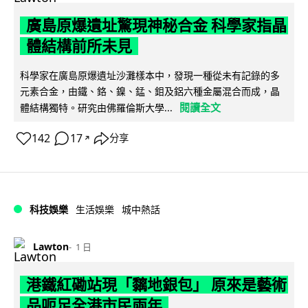
廣島原爆遺址驚現神秘合金 科學家指晶
體結構前所未見
科學家在廣島原爆遺址沙灘樣本中，發現一種從未有記錄的多
元素合金，由鐵、鉻、鎳、錳、鉬及鋁六種金屬混合而成，晶
閱讀全文
體結構獨特。研究由佛羅倫斯大學...
142
17
分享
↗
科技娛樂
生活娛樂
城中熱話
Lawton
1 日
港鐵紅磡站現「黐地銀包」 原來是藝術
品呃足全港市民兩年