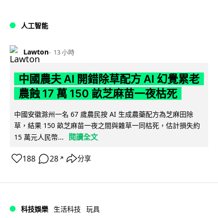
人工智能
Lawton
13 小時
中國農夫 AI 開錯除草配方 AI 幻覺累老
農蝕 17 萬 150 畝芝麻苗一夜枯死
中國安徽滁州一名 67 歲農民按 AI 生成農藥配方為芝麻田除
草，結果 150 畝芝麻苗一夜之間與雜草一同枯死，估計損失約
閱讀全文
15 萬元人民幣...
188
28
分享
↗
科技娛樂
生活科技
玩具