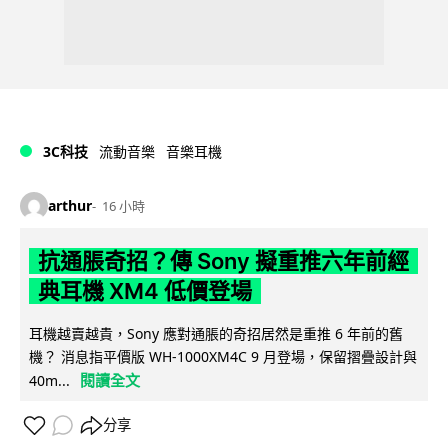
3C科技
流動音樂
音樂耳機
arthur
16 小時
抗通脹奇招？傳 Sony 擬重推六年前經
典耳機 XM4 低價登場
耳機越賣越貴，Sony 應對通脹的奇招居然是重推 6 年前的舊
機？ 消息指平價版 WH-1000XM4C 9 月登場，保留摺疊設計與
閱讀全文
40m...
分享