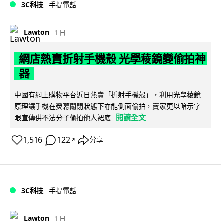
3C科技
手提電話
Lawton
1 日
網店熱賣折射手機殼 光學稜鏡變偷拍神
器
中國有網上購物平台近日熱賣「折射手機殼」，利用光學稜鏡
原理讓手機在熒幕關閉狀態下亦能側面偷拍，賣家更以暗示字
閱讀全文
眼宣傳供不法分子偷拍他人裙底
1,516
122
分享
↗
3C科技
手提電話
Lawton
1 日