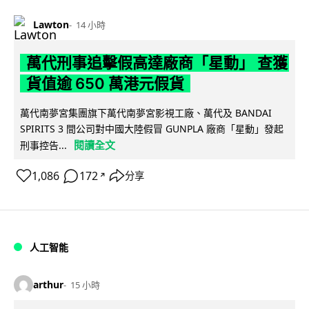
Lawton
14 小時
萬代刑事追擊假高達廠商「星動」 查獲
貨值逾 650 萬港元假貨
萬代南夢宮集團旗下萬代南夢宮影視工廠、萬代及 BANDAI
SPIRITS 3 間公司對中國大陸假冒 GUNPLA 廠商「星動」發起
閱讀全文
刑事控告...
1,086
172
分享
↗
人工智能
arthur
15 小時