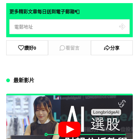
📮
更多精彩文章每日送到電子郵箱
讚好
0
看留言
分享
最新影片