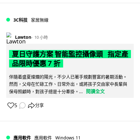
3C科技
家居無線
Lawton
10 小時
夏日守護方案 智能監控攝像頭 指定產
品限時優惠 7 折
伴隨着盛夏燦爛的陽光，不少人已著手規劃豐富的暑期活動。
然而，父母在忙碌工作、日常外出，或將孩子交由家中長輩與
閱讀全文
保母照顧時，對孩子總是十分牽掛。...
5
分享
Windows 11
應用軟件
應用軟件