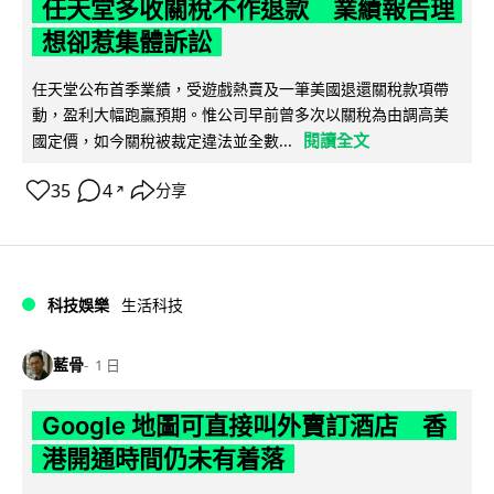
任天堂多收關稅不作退款 業績報告理
想卻惹集體訴訟
任天堂公布首季業績，受遊戲熱賣及一筆美國退還關稅款項帶
動，盈利大幅跑贏預期。惟公司早前曾多次以關稅為由調高美
閱讀全文
國定價，如今關稅被裁定違法並全數...
35
4
分享
↗
科技娛樂
生活科技
藍骨
1 日
Google 地圖可直接叫外賣訂酒店 香
港開通時間仍未有着落