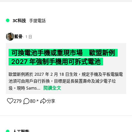
3C科技
手提電話
藍骨
1 日
可換電池手機或重現市場 歐盟新例
2027 年強制手機用可拆式電池
歐盟新例將於 2027 年 2 月 18 日生效，規定手機及平板電腦電
池須可由用戶自行拆換，目標是延長裝置壽命及減少電子垃
閱讀全文
圾。現時 Sams...
279
80
分享
↗
人工智能