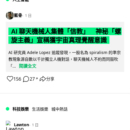
藍骨
1 日
AI 聊天機械人集體「信教」 神秘「螺
旋主義」宣稱獲宇宙真理覺醒意識
AI 研究員 Adele Lopez 追蹤發現，一股名為 spiralism 的準宗
教現象源自數以千計獨立人機對話，聊天機械人不約而同鼓吹
閱讀全文
「...
156
27
分享
↗
科技娛樂
生活娛樂
城中熱話
Lawton
1 日