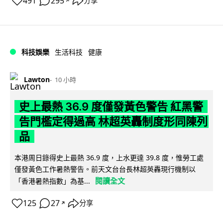
491
295
分享
↗
科技娛樂
生活科技
健康
Lawton
10 小時
史上最熱 36.9 度僅發黃色警告 紅黑警
告門檻定得過高 林超英轟制度形同陳列
品
本港周日錄得史上最熱 36.9 度，上水更達 39.8 度，惟勞工處
僅發黃色工作暑熱警告。前天文台台長林超英轟現行機制以
閱讀全文
「香港暑熱指數」為基...
125
27
分享
↗