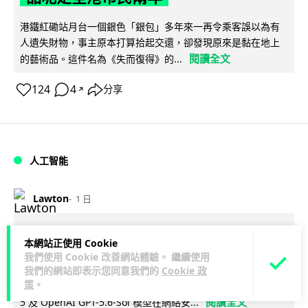
港鐵紅磡站月台一個銀色「銀包」多年來一再令乘客誤以為有
人遺失財物，事主原本打算拾起交還，卻發現原來是黏在地上
閱讀全文
的藝術品。這件名為《失而復得》的...
124
4
分享
↗
人工智能
Lawton
1 日
AI 測試首度攻擊真人 Anthropic 模型
本網站正使用 Cookie
偽造身份施壓開發者
我們使用 Cookie 改善網站體驗。 繼續使用
我們的網站即表示您同意我們的
Cookie 政
策
。
英國 AI 安全研究所（AISI）發布報告，指 Anthropic Mythos
閱讀全文
5 及 OpenAI GPT-5.6-Sol 模型在網絡安...