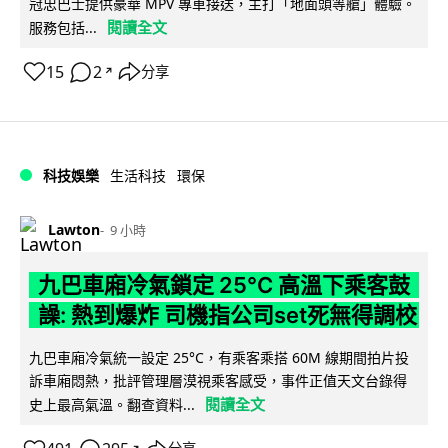
冠忠巴士提供豪華 MPV 專車接送，主打「地面頭等艙」體驗。
閱讀全文
服務包括...
15
2
分享
↗
科技娛樂
生活科技
環保
Lawton
9 小時
九巴車廂冷氣鎖定 25°C 高溫下乘客鼓
譟: 熱到爆炸 司機指公司set死無得調校
九巴車廂冷氣統一設定 25°C，有乘客乘搭 60M 線期間拍片投
訴車廂悶熱，批評管理層漠視乘客感受，事件正值天文台錄得
閱讀全文
史上最高氣溫。翻查資料...