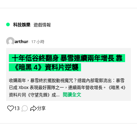
科技娛樂
遊戲情報
arthur
17 小時
十年低谷終翻身 暴雪連續兩年增長 靠
《暗黑 4》資料片逆襲
收購兩年，暴雪終於擺脫動視魔咒？總裁內部電郵流出：暴雪
已成 Xbox 表現最好團隊之一，連續兩年營收增長。《暗黑 4》
閱讀全文
資料片同《守望先鋒》成...
13
分享