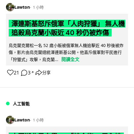
Lawton
1 小時
澤連斯基怒斥俄軍「人肉狩獵」 無人機
追殺烏克蘭小販近 40 秒仍被炸傷
烏克蘭克爾松一名 52 歲小販被俄軍無人機追擊近 40 秒後被炸
傷，影片由烏克蘭總統澤連斯基公開。他直斥俄軍對平民進行
閱讀全文
「狩獵式」攻擊，烏克蘭...
21
3
分享
↗
人工智能
Lawton
1 小時