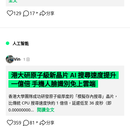
全文
129
17
分享
↗
人工智能
Vin
1 日
港大研原子級新晶片 AI 搜尋速度提升
一億倍 手機人臉識別免上雲端
香港大學團隊成功研發原子級厚度的「模擬存內搜尋」晶片，
比傳統 CPU 搜尋速度快約 1 億倍，延遲低至 36 皮秒（即
閱讀全文
0.00000000...
359
81
分享
↗