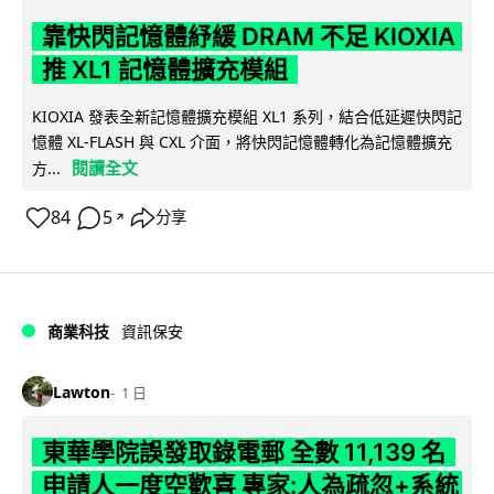
靠快閃記憶體紓緩 DRAM 不足 KIOXIA
推 XL1 記憶體擴充模組
KIOXIA 發表全新記憶體擴充模組 XL1 系列，結合低延遲快閃記
憶體 XL-FLASH 與 CXL 介面，將快閃記憶體轉化為記憶體擴充
閱讀全文
方...
84
5
分享
↗
商業科技
資訊保安
Lawton
1 日
東華學院誤發取錄電郵 全數 11,139 名
申請人一度空歡喜 專家:人為疏忽+系統