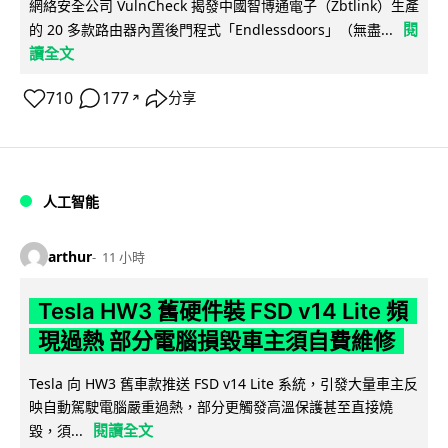
網絡安全公司 VulnCheck 揭發中國智博通電子（Zbtlink）生產
閱
的 20 多款路由器內置後門程式「Endlessdoors」（無盡...
讀全文
710
177
分享
↗
人工智能
arthur
11 小時
Tesla HW3 舊硬件裝 FSD v14 Lite 頻
現過熱 部分電腦損毀車主須自費維修
Tesla 向 HW3 舊車款推送 FSD v14 Lite 系統，引發大量車主反
映自動駕駛電腦嚴重過熱，部分更觸發高溫保護甚至直接燒
閱讀全文
毀，須...