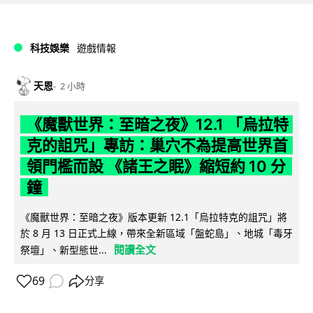
科技娛樂
遊戲情報
天恩
2 小時
《魔獸世界：至暗之夜》12.1 「烏拉特
克的詛咒」專訪：巢穴不為提高世界首
領門檻而設 《諸王之眠》縮短約 10 分
鐘
《魔獸世界：至暗之夜》版本更新 12.1「烏拉特克的詛咒」將
於 8 月 13 日正式上線，帶來全新區域「盤蛇島」、地城「毒牙
閱讀全文
祭壇」、新型態世...
69
分享