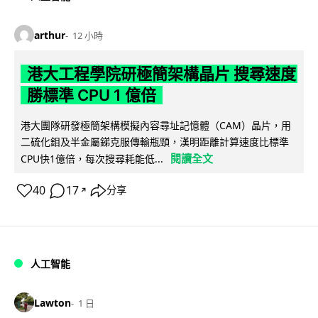
arthur
12 小時
港大工程學院研極簡架構晶片 搜尋速度
勝標準 CPU 1 億倍
港大團隊研發極簡架構模擬內容尋址記憶體（CAM）晶片，用
二硫化鉬及半金屬銻克服傳輸瓶頸，漢明距離計算速度比標準
閱讀全文
CPU快1億倍，每次搜尋耗能低...
40
17
分享
↗
人工智能
Lawton
1 日