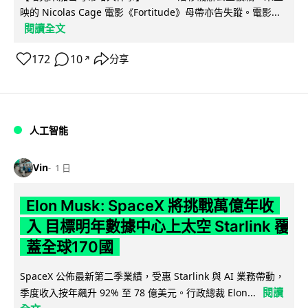
映的 Nicolas Cage 電影《Fortitude》母帶亦告失蹤。電影...
閱讀全文
172
10
分享
↗
人工智能
Vin
1 日
Elon Musk: SpaceX 將挑戰萬億年收
入 目標明年數據中心上太空 Starlink 覆
蓋全球170國
SpaceX 公佈最新第二季業績，受惠 Starlink 與 AI 業務帶動，
閱讀
季度收入按年飆升 92% 至 78 億美元。行政總裁 Elon...