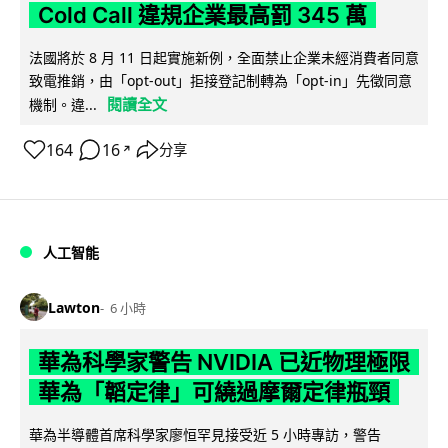
Cold Call 違規企業最高罰 345 萬
法國將於 8 月 11 日起實施新例，全面禁止企業未經消費者同意
致電推銷，由「opt-out」拒接登記制轉為「opt-in」先徵同意
閱讀全文
機制。違...
164
16
分享
↗
人工智能
Lawton
6 小時
華為科學家警告 NVIDIA 已近物理極限
華為「韜定律」可繞過摩爾定律瓶頸
華為半導體首席科學家廖恒罕見接受近 5 小時專訪，警告