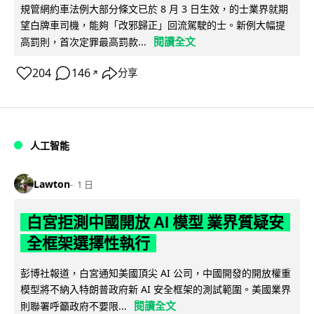
規管網約車法例大部分條文已於 8 月 3 日生效，的士業界就期
望白牌車司機，能夠「改邪歸正」回流駕駛的士。新例大幅提
閱讀全文
高罰則，首次定罪最高罰款...
204
146
分享
↗
人工智能
Lawton
1 日
白宮拒測中國開放 AI 模型 業界質疑安
全框架選擇性執行
彭博社報道，白宮通知美國頂尖 AI 公司，中國開發的開放權重
模型將不納入特朗普政府新 AI 安全框架的測試範圍。美國業界
閱讀全文
則聯署呼籲政府不要限...