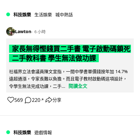
科技娛樂
生活娛樂
城中熱話
Lawton
6 小時
家長無得慳錢買二手書 電子啟動碼鎖死
二手教科書 學生無法做功課
社福界立法會議員陳文宜指，一間中學書單價錢按年加 14.7%
遠超通漲，令家長難以負擔。而且電子教材啟動碼這項設計，
閱讀全文
令學生無法完成功課，二手...
569
220
分享
↗
科技娛樂
遊戲情報