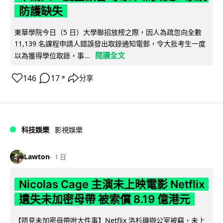
防護缺失
東華學院今日（5 日）大學聯招放榜之際，因人為疏忽向全數
11,139 名課程申請人錯誤發出取錄通知電郵，令大批考生一度
閱讀全文
以為獲得學位取錄，事...
146
17
分享
↗
科技娛樂
影視娛樂
Lawton
1 日
Nicolas Cage 主演未上映電影 Netflix
遺失未加密母帶 被索償 8.19 億港元
【唔見未加密母帶咁大件事】Netflix 洛杉磯辦公室被竊，未上