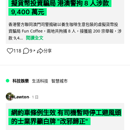
擬貨幣投資騙局 港澳警拘 8 人涉款
9,400 萬元
香港警方聯同澳門司警搗破以養生咖啡生意包裝的虛擬貨幣投
資騙局 Fun Coffee，兩地共拘捕 8 人，接獲逾 200 宗舉報，涉
閱讀全文
款 9,4...
118
9
分享
↗
科技娛樂
生活科技
智慧城市
Lawton
1 日
網約車條例生效 有司機暫時停工避風頭
的士業界籲白牌 "改邪歸正"