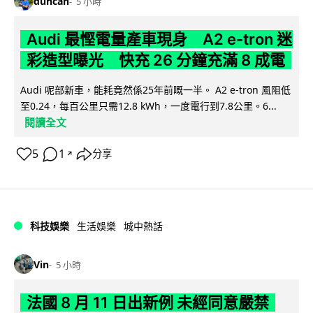
duncan
5 小時
Audi 最慳電量產車現身 A2 e-tron 迷
彩造型曝光 快充 26 分鐘充滿 8 成電
Audi 呢部新車，能耗竟然係25年前嘅一半。 A2 e-tron 風阻低
至0.24，每百公里只需12.8 kWh，一度電行到7.8公里。6...
閱讀全文
5
1
分享
↗
科技娛樂
生活娛樂
城中熱話
Vin
5 小時
法國 8 月 11 日出新例 未經同意嚴禁