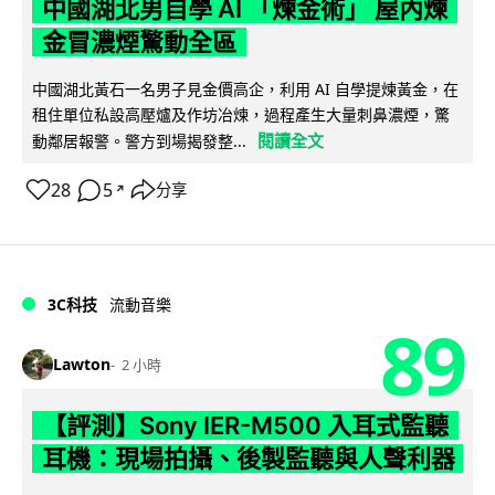
中國湖北男自學 AI 「煉金術」 屋內煉
金冒濃煙驚動全區
中國湖北黃石一名男子見金價高企，利用 AI 自學提煉黃金，在
租住單位私設高壓爐及作坊冶煉，過程產生大量刺鼻濃煙，驚
閱讀全文
動鄰居報警。警方到場揭發整...
28
5
分享
↗
3C科技
流動音樂
89
Lawton
2 小時
【評測】Sony IER-M500 入耳式監聽
耳機：現場拍攝、後製監聽與人聲利器