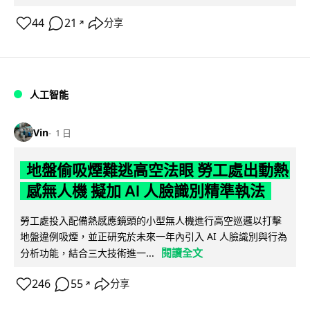
44
21
分享
↗
人工智能
Vin
1 日
地盤偷吸煙難逃高空法眼 勞工處出動熱
感無人機 擬加 AI 人臉識別精準執法
勞工處投入配備熱感應鏡頭的小型無人機進行高空巡邏以打擊
地盤違例吸煙，並正研究於未來一年內引入 AI 人臉識別與行為
閱讀全文
分析功能，結合三大技術進一...
246
55
分享
↗