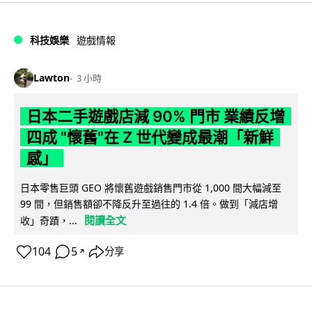
科技娛樂
遊戲情報
Lawton
3 小時
日本二手遊戲店減 90% 門市 業績反增
四成 "懷舊"在 Z 世代變成最潮「新鮮
感」
日本零售巨頭 GEO 將懷舊遊戲銷售門市從 1,000 間大幅減至
99 間，但銷售額卻不降反升至過往的 1.4 倍。做到「減店增
閱讀全文
收」奇蹟，...
104
5
分享
↗