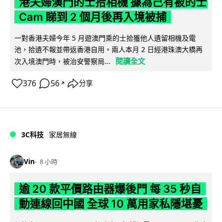
港夫婦澳門的士拾相機 據為己有被的士
Cam 睇到 2 個月後再入境被捕
一對香港夫婦今年 5 月遊澳門乘的士拾獲他人遺留相機及電
池，拾遺不報並帶返香港自用。兩人本月 2 日經港珠澳大橋再
閱讀全文
次入境澳門時，被治安警察局...
376
56
分享
↗
3C科技
家居無線
Vin
8 小時
逾 20 款平價路由器爆後門 每 35 秒自
動連線回中國 全球 10 萬用家私隱堪憂