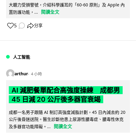
大聽力受損警號，介紹科學護耳的「60-60 原則」及 Apple 內
閱讀全文
置防護功能，...
5
分享
人工智能
arthur
4 小時
AI 減肥餐單配合高強度操練 成都男
45 日減 20 公斤後多器官衰竭
成都一名男子跟隨 AI 制訂高強度減脂計劃，45 日內減去約 20
公斤後昏迷送院。醫生診斷他患上尿源性膿毒症、膿毒性休克
閱讀全文
及多器官功能障礙。...