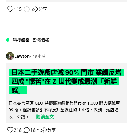
115
分享
科技娛樂
遊戲情報
Lawton
19 小時
日本二手遊戲店減 90% 門市 業績反增
四成 "懷舊"在 Z 世代變成最潮「新鮮
感」
日本零售巨頭 GEO 將懷舊遊戲銷售門市從 1,000 間大幅減至
99 間，但銷售額卻不降反升至過往的 1.4 倍。做到「減店增
閱讀全文
收」奇蹟，...
218
18
分享
↗