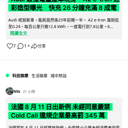
彩造型曝光 快充 26 分鐘充滿 8 成電
Audi 呢部新車，能耗竟然係25年前嘅一半。 A2 e-tron 風阻低
至0.24，每百公里只需12.8 kWh，一度電行到7.8公里。6...
閱讀全文
7
1
分享
↗
科技娛樂
生活娛樂
城中熱話
Vin
21 小時
法國 8 月 11 日出新例 未經同意嚴禁
Cold Call 違規企業最高罰 345 萬
法國將於 8 月 11 日起實施新例，全面禁止企業未經消費者同意