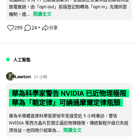
致電推銷，由「opt-out」拒接登記制轉為「opt-in」先徵同意
閱讀全文
機制。違...
299
24
分享
↗
人工智能
Lawton
21 小時
華為科學家警告 NVIDIA 已近物理極限
華為「韜定律」可繞過摩爾定律瓶頸
華為半導體首席科學家廖恒罕見接受近 5 小時專訪，警告
NVIDIA 等西方晶片巨頭正逼近物理極限，傳統製程升級已失經
閱讀全文
濟效益。他同時介紹華為...