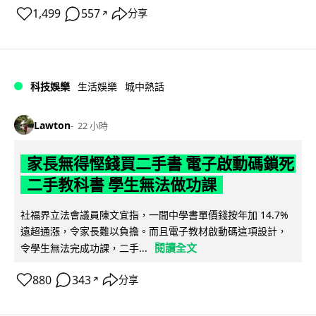
1,499
557
分享
↗
科技娛樂
生活娛樂
城中熱話
Lawton
22 小時
家長無得慳錢買二手書 電子啟動碼鎖死
二手教科書 學生無法做功課
社福界立法會議員陳文宜指，一間中學書單價錢按年加 14.7%
遠超通漲，令家長難以負擔。而且電子教材啟動碼這項設計，
閱讀全文
令學生無法完成功課，二手...
880
343
分享
↗