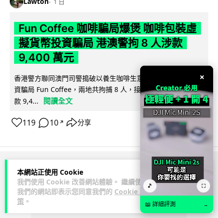
Lawton
1 日
Fun Coffee 咖啡騙局爆煲 咖啡包裝虛
擬貨幣投資騙局 港澳警拘 8 人涉款
9,400 萬元
×
香港警方聯同澳門司警搗破以養生咖啡生意包裝的虛擬貨幣投
資騙局 Fun Coffee，兩地共拘捕 8 人，接獲逾 200 宗舉報，涉
閱讀全文
款 9,4...
119
10
分享
↗
ADVERTISEMENT
本網站正使用 Cookie
我們使用 Cookie 改善網站體驗。 繼續使用
🎵
⛶
我們的網站即表示您同意我們的
Cookie 政
策
。
📖 詳細評測
→