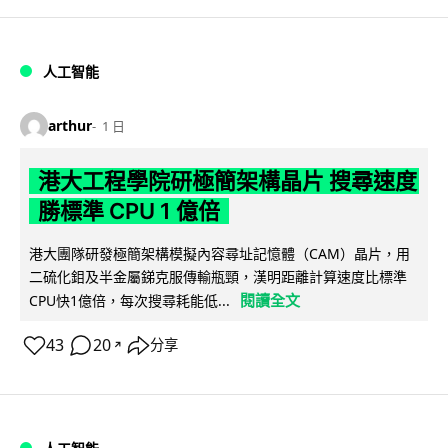
人工智能
arthur
1 日
港大工程學院研極簡架構晶片 搜尋速度
勝標準 CPU 1 億倍
港大團隊研發極簡架構模擬內容尋址記憶體（CAM）晶片，用
二硫化鉬及半金屬銻克服傳輸瓶頸，漢明距離計算速度比標準
閱讀全文
CPU快1億倍，每次搜尋耗能低...
43
20
分享
↗