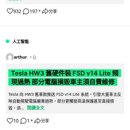
932
197
分享
↗
人工智能
arthur
1 日
Tesla HW3 舊硬件裝 FSD v14 Lite 頻
現過熱 部分電腦損毀車主須自費維修
Tesla 向 HW3 舊車款推送 FSD v14 Lite 系統，引發大量車主反
映自動駕駛電腦嚴重過熱，部分更觸發高溫保護甚至直接燒
閱讀全文
毀，須...
10
1
分享
↗