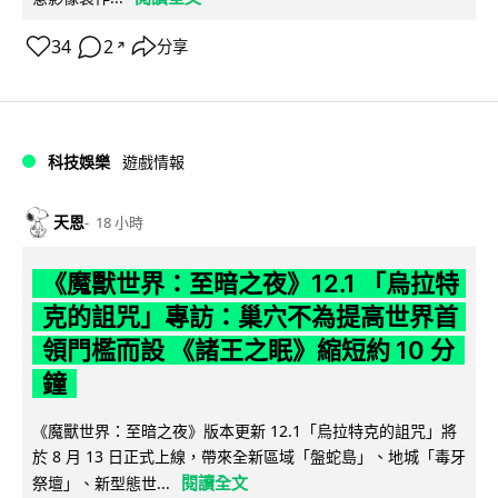
34
2
分享
↗
科技娛樂
遊戲情報
天恩
18 小時
《魔獸世界：至暗之夜》12.1 「烏拉特
克的詛咒」專訪：巢穴不為提高世界首
領門檻而設 《諸王之眠》縮短約 10 分
鐘
《魔獸世界：至暗之夜》版本更新 12.1「烏拉特克的詛咒」將
於 8 月 13 日正式上線，帶來全新區域「盤蛇島」、地城「毒牙
閱讀全文
祭壇」、新型態世...