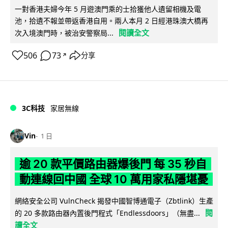
一對香港夫婦今年 5 月遊澳門乘的士拾獲他人遺留相機及電
池，拾遺不報並帶返香港自用。兩人本月 2 日經港珠澳大橋再
閱讀全文
次入境澳門時，被治安警察局...
506
73
分享
↗
3C科技
家居無線
Vin
1 日
逾 20 款平價路由器爆後門 每 35 秒自
動連線回中國 全球 10 萬用家私隱堪憂
網絡安全公司 VulnCheck 揭發中國智博通電子（Zbtlink）生產
閱
的 20 多款路由器內置後門程式「Endlessdoors」（無盡...
讀全文