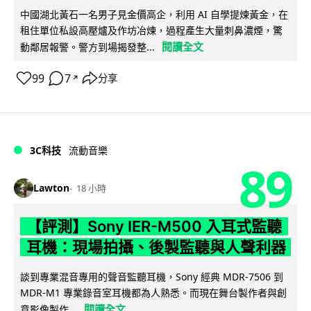
中國湖北黃石一名男子見金價高企，利用 AI 自學提煉黃金，在
租住單位私設高壓爐及作坊冶煉，過程產生大量刺鼻濃煙，驚
閱讀全文
動鄰居報警。警方到場揭發整...
99
7
分享
↗
3C科技
流動音樂
89
Lawton
18 小時
【評測】Sony IER-M500 入耳式監聽
耳機：現場拍攝、後製監聽與人聲利器
談到專業混音專用的聲音監聽耳機，Sony 經典 MDR-7506 到
MDR-M1 專業錄音室耳機都為人熟悉。而現在舞台製作者與創
閱讀全文
意影像製作...