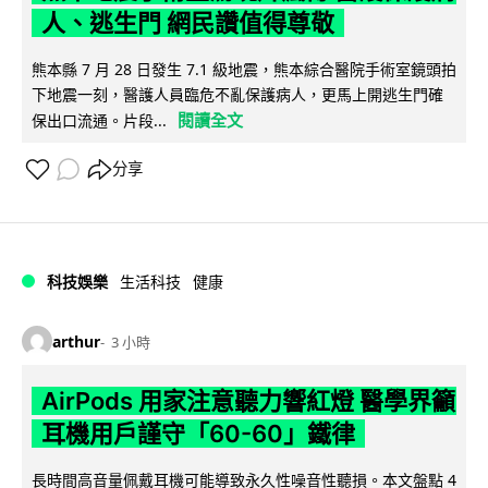
人、逃生門 網民讚值得尊敬
熊本縣 7 月 28 日發生 7.1 級地震，熊本綜合醫院手術室鏡頭拍
下地震一刻，醫護人員臨危不亂保護病人，更馬上開逃生門確
閱讀全文
保出口流通。片段...
分享
科技娛樂
生活科技
健康
arthur
3 小時
AirPods 用家注意聽力響紅燈 醫學界籲
耳機用戶謹守「60-60」鐵律
長時間高音量佩戴耳機可能導致永久性噪音性聽損。本文盤點 4