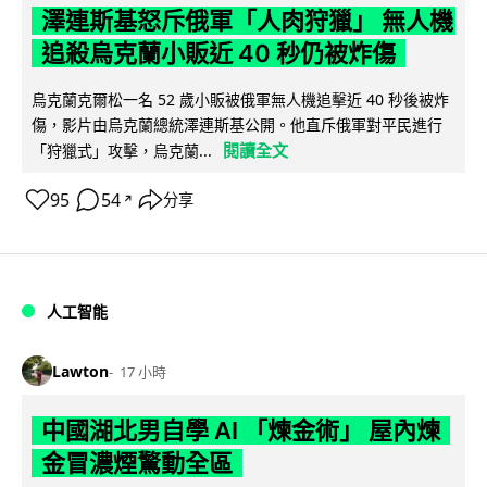
澤連斯基怒斥俄軍「人肉狩獵」 無人機
追殺烏克蘭小販近 40 秒仍被炸傷
烏克蘭克爾松一名 52 歲小販被俄軍無人機追擊近 40 秒後被炸
傷，影片由烏克蘭總統澤連斯基公開。他直斥俄軍對平民進行
閱讀全文
「狩獵式」攻擊，烏克蘭...
95
54
分享
↗
人工智能
Lawton
17 小時
中國湖北男自學 AI 「煉金術」 屋內煉
金冒濃煙驚動全區