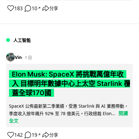
183
10
分享
↗
人工智能
Vin
1 日
Elon Musk: SpaceX 將挑戰萬億年收
入 目標明年數據中心上太空 Starlink 覆
蓋全球170國
SpaceX 公佈最新第二季業績，受惠 Starlink 與 AI 業務帶動，
閱讀
季度收入按年飆升 92% 至 78 億美元。行政總裁 Elon...
全文
142
19
分享
↗