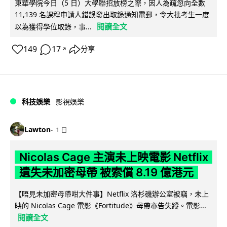
東華學院今日（5 日）大學聯招放榜之際，因人為疏忽向全數
11,139 名課程申請人錯誤發出取錄通知電郵，令大批考生一度
閱讀全文
以為獲得學位取錄，事...
149
17
分享
↗
科技娛樂
影視娛樂
Lawton
1 日
Nicolas Cage 主演未上映電影 Netflix
遺失未加密母帶 被索償 8.19 億港元
【唔見未加密母帶咁大件事】Netflix 洛杉磯辦公室被竊，未上
映的 Nicolas Cage 電影《Fortitude》母帶亦告失蹤。電影...
閱讀全文