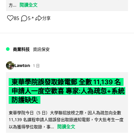
閱讀全文
方...
85
5
分享
↗
商業科技
資訊保安
Lawton
1 日
東華學院誤發取錄電郵 全數 11,139 名
申請人一度空歡喜 專家:人為疏忽+系統
防護缺失
東華學院今日（5 日）大學聯招放榜之際，因人為疏忽向全數
11,139 名課程申請人錯誤發出取錄通知電郵，令大批考生一度
閱讀全文
以為獲得學位取錄，事...