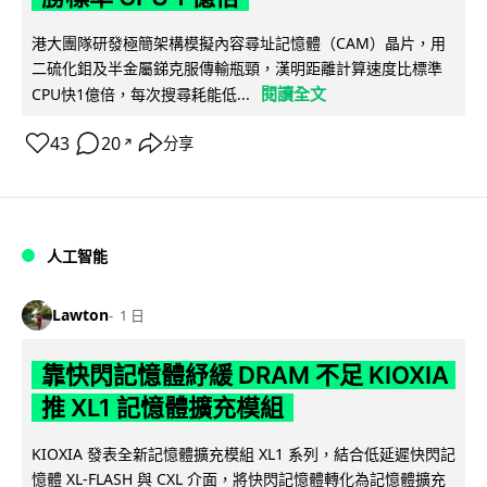
港大團隊研發極簡架構模擬內容尋址記憶體（CAM）晶片，用
二硫化鉬及半金屬銻克服傳輸瓶頸，漢明距離計算速度比標準
閱讀全文
CPU快1億倍，每次搜尋耗能低...
43
20
分享
↗
人工智能
Lawton
1 日
靠快閃記憶體紓緩 DRAM 不足 KIOXIA
推 XL1 記憶體擴充模組
KIOXIA 發表全新記憶體擴充模組 XL1 系列，結合低延遲快閃記
憶體 XL-FLASH 與 CXL 介面，將快閃記憶體轉化為記憶體擴充