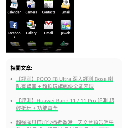
相關文章:
【評測】POCO F8 Ultra 深入評測 Bose 喇
叭有驚喜 + 超抵玩旗艦級全能表現
【評測】Huawei Band 11 / 11 Pro 評測 超
輕抵玩 + 功能齊全
超強颱風樺加沙逼近香港 天文台預告明午