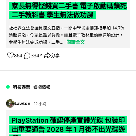
家長無得慳錢買二手書 電子啟動碼鎖死
二手教科書 學生無法做功課
社福界立法會議員陳文宜指，一間中學書單價錢按年加 14.7%
遠超通漲，令家長難以負擔。而且電子教材啟動碼這項設計，
閱讀全文
令學生無法完成功課，二手...
864
334
分享
↗
科技娛樂
遊戲情報
Lawton
22 小時
PlayStation 確認停產實體光碟 包裝印
出重要通告 2028 年 1 月後不出光碟遊