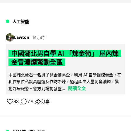
人工智能
Lawton
16 小時
中國湖北男自學 AI 「煉金術」 屋內煉
金冒濃煙驚動全區
中國湖北黃石一名男子見金價高企，利用 AI 自學提煉黃金，在
租住單位私設高壓爐及作坊冶煉，過程產生大量刺鼻濃煙，驚
閱讀全文
動鄰居報警。警方到場揭發整...
98
7
分享
↗