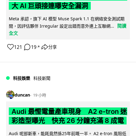
大 AI 巨頭接連曝安全漏洞
Meta 承認，旗下 AI 模型 Muse Spark 1.1 在網絡安全測試期
閱讀
間，因評估夥伴 Irregular 設定出錯而意外連上互聯網...
全文
121
19
分享
↗
科技娛樂
科技新聞
duncan
19 小時
Audi 最慳電量產車現身 A2 e-tron 迷
彩造型曝光 快充 26 分鐘充滿 8 成電
Audi 呢部新車，能耗竟然係25年前嘅一半。 A2 e-tron 風阻低