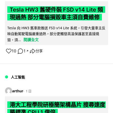
Tesla HW3 舊硬件裝 FSD v14 Lite 頻
現過熱 部分電腦損毀車主須自費維修
Tesla 向 HW3 舊車款推送 FSD v14 Lite 系統，引發大量車主反
映自動駕駛電腦嚴重過熱，部分更觸發高溫保護甚至直接燒
閱讀全文
毀，須...
10
1
分享
↗
人工智能
arthur
1 日
港大工程學院研極簡架構晶片 搜尋速度
勝標準 CPU 1 億倍