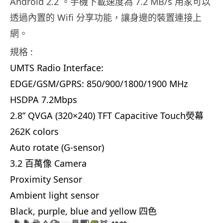
Android 2.2 。手機下載速度為 7.2 MB/s 用家可以
透過內置的 Wifi 分享功能，讓身邊的裝置連接上
網。
規格 :
UMTS Radio Interface:
EDGE/GSM/GPRS: 850/900/1800/1900 MHz
HSDPA 7.2Mbps
2.8” QVGA (320×240) TFT Capacitive Touch熒幕
262K colors
Auto rotate (G-sensor)
3.2 百萬像 Camera
Proximity Sensor
Ambient light sensor
Black, purple, blue and yellow 四色