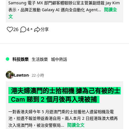
Samsung 電子 MX 部門顧客體驗辦公室主管兼副總裁 Jay Kim
閱讀全
表示，品牌正推動 Galaxy AI 邁向全自動化 Agent...
文
26
4
分享
↗
科技娛樂
生活娛樂
城中熱話
Lawton
22 小時
港夫婦澳門的士拾相機 據為己有被的士
Cam 睇到 2 個月後再入境被捕
一對香港夫婦今年 5 月遊澳門乘的士拾獲他人遺留相機及電
池，拾遺不報並帶返香港自用。兩人本月 2 日經港珠澳大橋再
閱讀全文
次入境澳門時，被治安警察局...