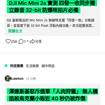
DJI Mic Mini 2s 實測 四發一收同步獨
立錄音 32-bit 防爆咪拍片必備
DJI 最新推出的 Mic Mini 2s 無線咪支援「四發一收」分軌錄
音，並首度下放 32-bit Float 浮點內錄功能。本文經實測其...
閱讀全文
256
1
分享
↗
科技娛樂
生活娛樂
城中熱話
Lawton
16 小時
澤連斯基怒斥俄軍「人肉狩獵」 無人機
追殺烏克蘭小販近 40 秒仍被炸傷