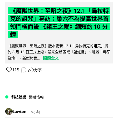
《魔獸世界：至暗之夜》12.1 「烏拉特
克的詛咒」專訪：巢穴不為提高世界首
領門檻而設 《諸王之眠》縮短約 10 分
鐘
《魔獸世界：至暗之夜》版本更新 12.1「烏拉特克的詛咒」將
於 8 月 13 日正式上線，帶來全新區域「盤蛇島」、地城「毒牙
閱讀全文
祭壇」、新型態世...
115
分享
科技娛樂
遊戲情報
Lawton
18 小時