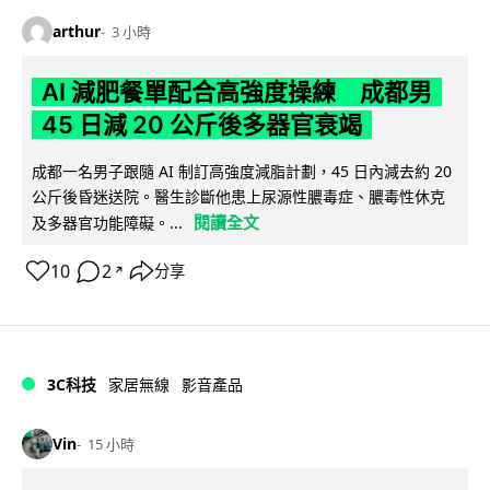
arthur
3 小時
AI 減肥餐單配合高強度操練 成都男
45 日減 20 公斤後多器官衰竭
成都一名男子跟隨 AI 制訂高強度減脂計劃，45 日內減去約 20
公斤後昏迷送院。醫生診斷他患上尿源性膿毒症、膿毒性休克
閱讀全文
及多器官功能障礙。...
10
2
分享
↗
3C科技
家居無線
影音產品
Vin
15 小時