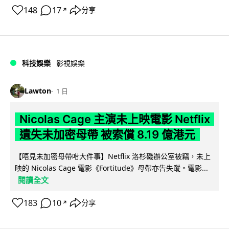
148
17
分享
↗
科技娛樂
影視娛樂
Lawton
1 日
Nicolas Cage 主演未上映電影 Netflix
遺失未加密母帶 被索償 8.19 億港元
【唔見未加密母帶咁大件事】Netflix 洛杉磯辦公室被竊，未上
映的 Nicolas Cage 電影《Fortitude》母帶亦告失蹤。電影...
閱讀全文
183
10
分享
↗