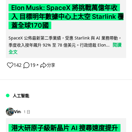
Elon Musk: SpaceX 將挑戰萬億年收
入 目標明年數據中心上太空 Starlink 覆
蓋全球170國
SpaceX 公佈最新第二季業績，受惠 Starlink 與 AI 業務帶動，
閱讀
季度收入按年飆升 92% 至 78 億美元。行政總裁 Elon...
全文
142
19
分享
↗
人工智能
Vin
1 日
港大研原子級新晶片 AI 搜尋速度提升