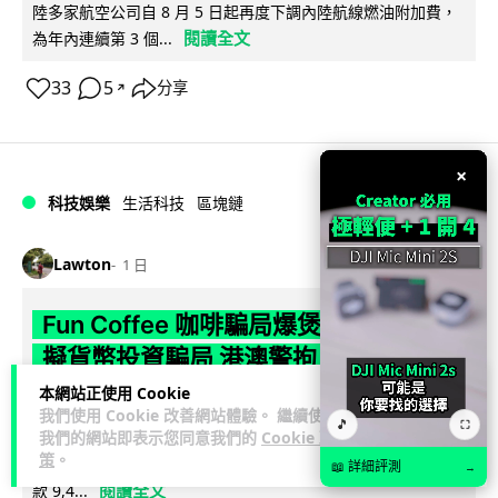
陸多家航空公司自 8 月 5 日起再度下調內陸航線燃油附加費，
閱讀全文
為年內連續第 3 個...
33
5
分享
↗
×
科技娛樂
生活科技
區塊鏈
Lawton
1 日
Fun Coffee 咖啡騙局爆煲 咖啡包裝虛
擬貨幣投資騙局 港澳警拘 8 人涉款
9,400 萬元
本網站正使用 Cookie
我們使用 Cookie 改善網站體驗。 繼續使用
🎵
⛶
我們的網站即表示您同意我們的
Cookie 政
香港警方聯同澳門司警搗破以養生咖啡生意包裝的虛擬貨幣投
策
。
資騙局 Fun Coffee，兩地共拘捕 8 人，接獲逾 200 宗舉報，涉
📖 詳細評測
→
閱讀全文
款 9,4...