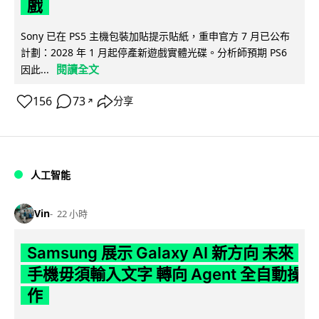
戲
Sony 已在 PS5 主機包裝加貼提示貼紙，重申官方 7 月已公布
計劃：2028 年 1 月起停產新遊戲實體光碟。分析師預期 PS6
閱讀全文
因此...
156
73
分享
↗
人工智能
Vin
22 小時
Samsung 展示 Galaxy AI 新方向 未來
手機毋須輸入文字 轉向 Agent 全自動操
作