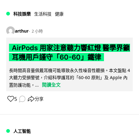
科技娛樂
生活科技
健康
arthur
2 小時
AirPods 用家注意聽力響紅燈 醫學界籲
耳機用戶謹守「60-60」鐵律
長時間高音量佩戴耳機可能導致永久性噪音性聽損。本文盤點 4
大聽力受損警號，介紹科學護耳的「60-60 原則」及 Apple 內
閱讀全文
置防護功能，...
5
分享
人工智能