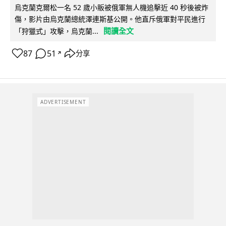
烏克蘭克爾松一名 52 歲小販被俄軍無人機追擊近 40 秒後被炸
傷，影片由烏克蘭總統澤連斯基公開。他直斥俄軍對平民進行
閱讀全文
「狩獵式」攻擊，烏克蘭...
87
51
分享
↗
ADVERTISEMENT