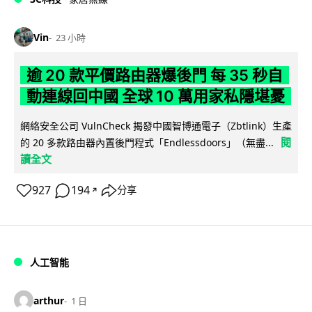
Vin
23 小時
逾 20 款平價路由器爆後門 每 35 秒自
動連線回中國 全球 10 萬用家私隱堪憂
網絡安全公司 VulnCheck 揭發中國智博通電子（Zbtlink）生產
閱
的 20 多款路由器內置後門程式「Endlessdoors」（無盡...
讀全文
927
194
分享
↗
人工智能
arthur
1 日