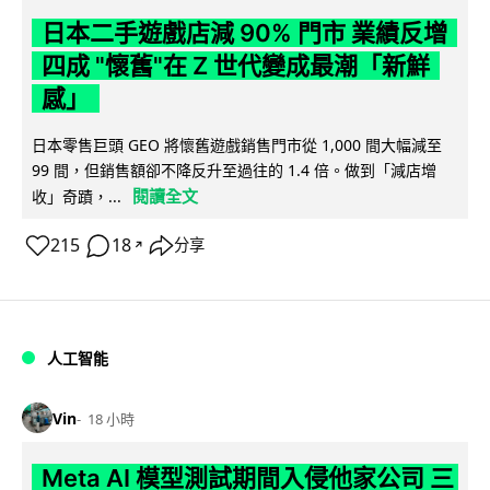
日本二手遊戲店減 90% 門市 業績反增
四成 "懷舊"在 Z 世代變成最潮「新鮮
感」
日本零售巨頭 GEO 將懷舊遊戲銷售門市從 1,000 間大幅減至
99 間，但銷售額卻不降反升至過往的 1.4 倍。做到「減店增
閱讀全文
收」奇蹟，...
215
18
分享
↗
人工智能
Vin
18 小時
Meta AI 模型測試期間入侵他家公司 三