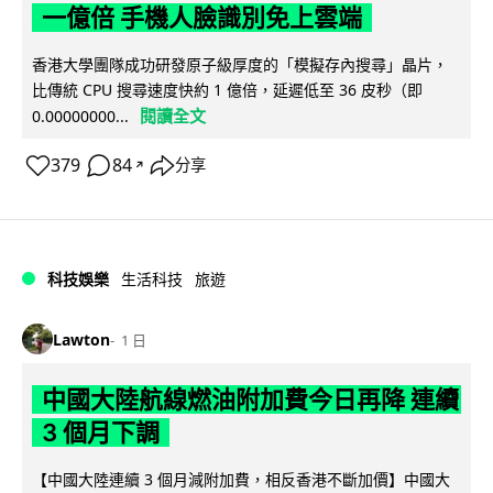
一億倍 手機人臉識別免上雲端
香港大學團隊成功研發原子級厚度的「模擬存內搜尋」晶片，
比傳統 CPU 搜尋速度快約 1 億倍，延遲低至 36 皮秒（即
閱讀全文
0.00000000...
379
84
分享
↗
科技娛樂
生活科技
旅遊
Lawton
1 日
中國大陸航線燃油附加費今日再降 連續
3 個月下調
【中國大陸連續 3 個月減附加費，相反香港不斷加價】中國大