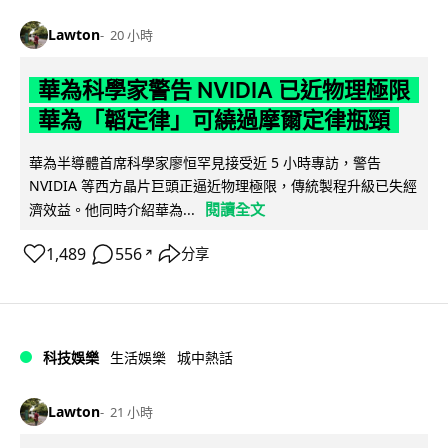
Lawton
20 小時
華為科學家警告 NVIDIA 已近物理極限
華為「韜定律」可繞過摩爾定律瓶頸
華為半導體首席科學家廖恒罕見接受近 5 小時專訪，警告
NVIDIA 等西方晶片巨頭正逼近物理極限，傳統製程升級已失經
閱讀全文
濟效益。他同時介紹華為...
1,489
556
分享
↗
科技娛樂
生活娛樂
城中熱話
Lawton
21 小時