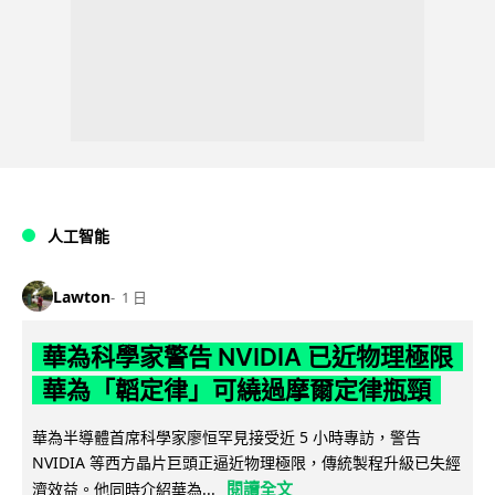
人工智能
Lawton
1 日
華為科學家警告 NVIDIA 已近物理極限
華為「韜定律」可繞過摩爾定律瓶頸
華為半導體首席科學家廖恒罕見接受近 5 小時專訪，警告
NVIDIA 等西方晶片巨頭正逼近物理極限，傳統製程升級已失經
閱讀全文
濟效益。他同時介紹華為...