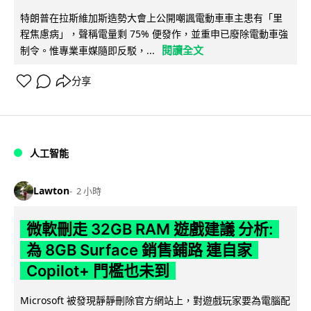
特朗普在拉斯維加斯造勢大會上公開嘲諷電動車車主患有「里
程焦慮病」，聲稱電量剩 75% 便發作，並重申已廢除電動車強
閱讀全文
制令。惟專業車媒隨即反駁，...
分享
人工智能
Lawton
2 小時
微軟刪走 32GB RAM 遊戲建議 分析:
為 8GB Surface 銷售鋪路 連自家
Copilot+ 門檻也未到
Microsoft 被發現靜靜刪除官方網站上，對遊戲玩家要為電腦配