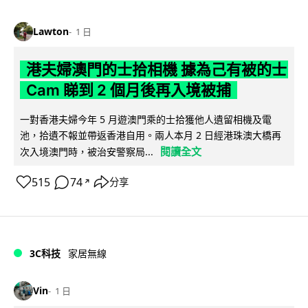
Lawton
1 日
港夫婦澳門的士拾相機 據為己有被的士
Cam 睇到 2 個月後再入境被捕
一對香港夫婦今年 5 月遊澳門乘的士拾獲他人遺留相機及電
池，拾遺不報並帶返香港自用。兩人本月 2 日經港珠澳大橋再
閱讀全文
次入境澳門時，被治安警察局...
515
74
分享
↗
3C科技
家居無線
Vin
1 日