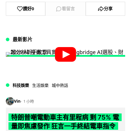
讚好
0
看留言
分享
最新影片
科技娛樂
生活娛樂
城中熱話
Vin
1 小時
特朗普嘲電動車主有里程病 剩 75% 電
量即焦慮發作 狂言一手終結電車指令