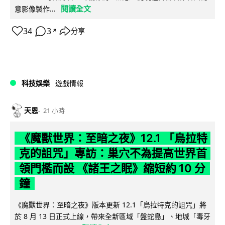
閱讀全文
意影像製作...
34
3
分享
↗
科技娛樂
遊戲情報
天恩
21 小時
《魔獸世界：至暗之夜》12.1 「烏拉特
克的詛咒」專訪：巢穴不為提高世界首
領門檻而設 《諸王之眠》縮短約 10 分
鐘
《魔獸世界：至暗之夜》版本更新 12.1「烏拉特克的詛咒」將
於 8 月 13 日正式上線，帶來全新區域「盤蛇島」、地城「毒牙