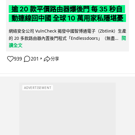
逾 20 款平價路由器爆後門 每 35 秒自
動連線回中國 全球 10 萬用家私隱堪憂
網絡安全公司 VulnCheck 揭發中國智博通電子（Zbtlink）生產
閱
的 20 多款路由器內置後門程式「Endlessdoors」（無盡...
讀全文
939
201
分享
↗
ADVERTISEMENT