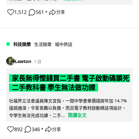
1,512
561
分享
↗
科技娛樂
生活娛樂
城中熱話
Lawton
1 日
家長無得慳錢買二手書 電子啟動碼鎖死
二手教科書 學生無法做功課
社福界立法會議員陳文宜指，一間中學書單價錢按年加 14.7%
遠超通漲，令家長難以負擔。而且電子教材啟動碼這項設計，
閱讀全文
令學生無法完成功課，二手...
892
346
分享
↗