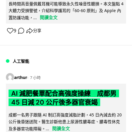
長時間高音量佩戴耳機可能導致永久性噪音性聽損。本文盤點 4
大聽力受損警號，介紹科學護耳的「60-60 原則」及 Apple 內
閱讀全文
置防護功能，...
9
分享
人工智能
arthur
7 小時
AI 減肥餐單配合高強度操練 成都男
45 日減 20 公斤後多器官衰竭
成都一名男子跟隨 AI 制訂高強度減脂計劃，45 日內減去約 20
公斤後昏迷送院。醫生診斷他患上尿源性膿毒症、膿毒性休克
閱讀全文
及多器官功能障礙。...