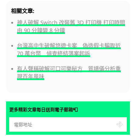
相關文章:
神人破解 Switch 改裝舊 3D 打印機 打印時間
由 90 分鐘變 8 分鐘
台灣高中生破解悠遊卡案 偽造假卡騙取近
70 萬台幣 偵查終結落案起訴
有人聲稱破解可口可樂秘方 質譜儀分析重
現百年風味
📮
更多精彩文章每日送到電子郵箱