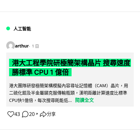
人工智能
arthur
1 日
港大工程學院研極簡架構晶片 搜尋速度
勝標準 CPU 1 億倍
港大團隊研發極簡架構模擬內容尋址記憶體（CAM）晶片，用
二硫化鉬及半金屬銻克服傳輸瓶頸，漢明距離計算速度比標準
閱讀全文
CPU快1億倍，每次搜尋耗能低...
43
20
分享
↗