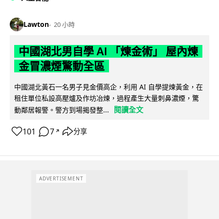
Lawton
20 小時
中國湖北男自學 AI 「煉金術」 屋內煉
金冒濃煙驚動全區
中國湖北黃石一名男子見金價高企，利用 AI 自學提煉黃金，在
租住單位私設高壓爐及作坊冶煉，過程產生大量刺鼻濃煙，驚
閱讀全文
動鄰居報警。警方到場揭發整...
101
7
分享
↗
ADVERTISEMENT