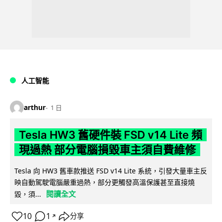
人工智能
arthur
1 日
Tesla HW3 舊硬件裝 FSD v14 Lite 頻
現過熱 部分電腦損毀車主須自費維修
Tesla 向 HW3 舊車款推送 FSD v14 Lite 系統，引發大量車主反
映自動駕駛電腦嚴重過熱，部分更觸發高溫保護甚至直接燒
閱讀全文
毀，須...
10
1
分享
↗