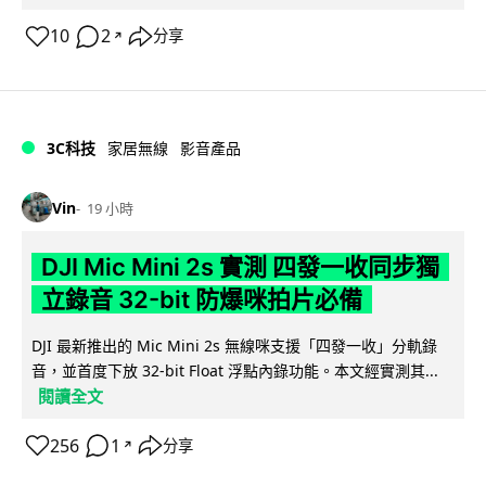
10
2
分享
↗
3C科技
家居無線
影音產品
Vin
19 小時
DJI Mic Mini 2s 實測 四發一收同步獨
立錄音 32-bit 防爆咪拍片必備
DJI 最新推出的 Mic Mini 2s 無線咪支援「四發一收」分軌錄
音，並首度下放 32-bit Float 浮點內錄功能。本文經實測其...
閱讀全文
256
1
分享
↗