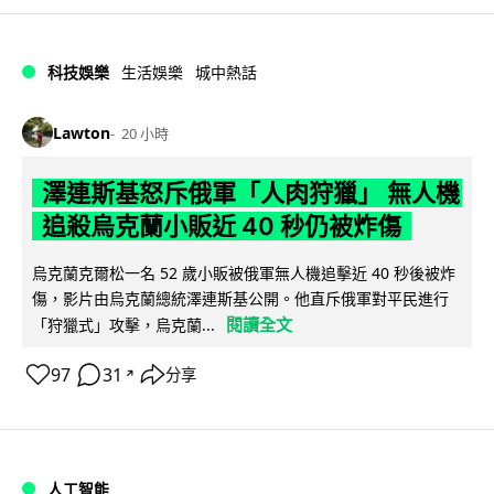
科技娛樂
生活娛樂
城中熱話
Lawton
20 小時
澤連斯基怒斥俄軍「人肉狩獵」 無人機
追殺烏克蘭小販近 40 秒仍被炸傷
烏克蘭克爾松一名 52 歲小販被俄軍無人機追擊近 40 秒後被炸
傷，影片由烏克蘭總統澤連斯基公開。他直斥俄軍對平民進行
閱讀全文
「狩獵式」攻擊，烏克蘭...
97
31
分享
↗
人工智能