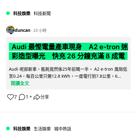
科技娛樂
科技新聞
duncan
23 小時
Audi 最慳電量產車現身 A2 e-tron 迷
彩造型曝光 快充 26 分鐘充滿 8 成電
Audi 呢部新車，能耗竟然係25年前嘅一半。 A2 e-tron 風阻低
至0.24，每百公里只需12.8 kWh，一度電行到7.8公里。6...
閱讀全文
7
1
分享
↗
科技娛樂
生活娛樂
城中熱話