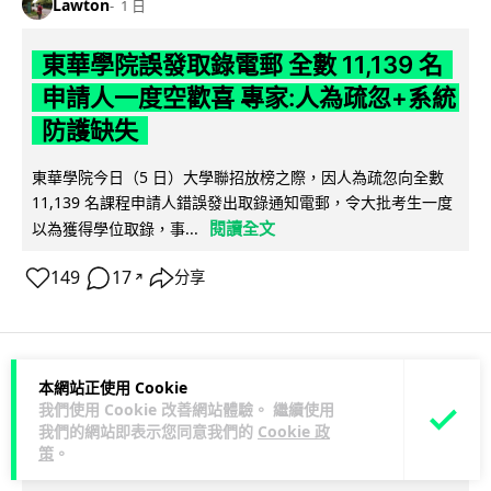
Lawton
1 日
東華學院誤發取錄電郵 全數 11,139 名
申請人一度空歡喜 專家:人為疏忽+系統
防護缺失
東華學院今日（5 日）大學聯招放榜之際，因人為疏忽向全數
11,139 名課程申請人錯誤發出取錄通知電郵，令大批考生一度
閱讀全文
以為獲得學位取錄，事...
149
17
分享
↗
本網站正使用 Cookie
科技娛樂
影視娛樂
我們使用 Cookie 改善網站體驗。 繼續使用
我們的網站即表示您同意我們的
Cookie 政
Lawton
1 日
策
。