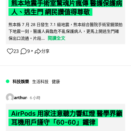
熊本地震手術室驚魂片瘋傳 醫護保護病
人、逃生門 網民讚值得尊敬
熊本縣 7 月 28 日發生 7.1 級地震，熊本綜合醫院手術室鏡頭拍
下地震一刻，醫護人員臨危不亂保護病人，更馬上開逃生門確
閱讀全文
保出口流通。片段...
23
9
分享
↗
科技娛樂
生活科技
健康
arthur
6 小時
AirPods 用家注意聽力響紅燈 醫學界籲
耳機用戶謹守「60-60」鐵律