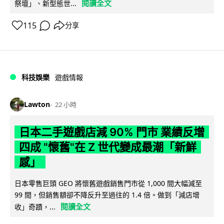
閱讀全文
祭壇」、新型態世...
115
分享
科技娛樂
遊戲情報
Lawton
22 小時
日本二手遊戲店減 90% 門市 業績反增
四成 "懷舊"在 Z 世代變成最潮「新鮮
感」
日本零售巨頭 GEO 將懷舊遊戲銷售門市從 1,000 間大幅減至
99 間，但銷售額卻不降反升至過往的 1.4 倍。做到「減店增
閱讀全文
收」奇蹟，...