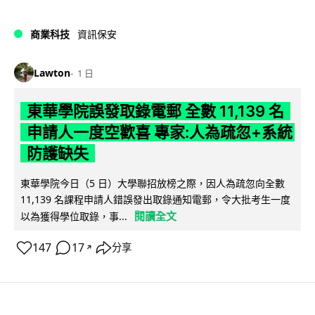
商業科技
資訊保安
Lawton
1 日
東華學院誤發取錄電郵 全數 11,139 名
申請人一度空歡喜 專家:人為疏忽+系統
防護缺失
東華學院今日（5 日）大學聯招放榜之際，因人為疏忽向全數
11,139 名課程申請人錯誤發出取錄通知電郵，令大批考生一度
閱讀全文
以為獲得學位取錄，事...
147
17
分享
↗