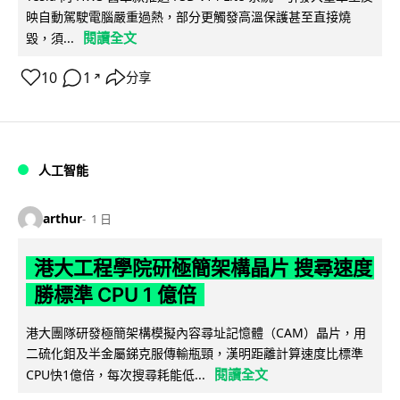
映自動駕駛電腦嚴重過熱，部分更觸發高溫保護甚至直接燒
閱讀全文
毀，須...
10
1
分享
↗
人工智能
arthur
1 日
港大工程學院研極簡架構晶片 搜尋速度
勝標準 CPU 1 億倍
港大團隊研發極簡架構模擬內容尋址記憶體（CAM）晶片，用
二硫化鉬及半金屬銻克服傳輸瓶頸，漢明距離計算速度比標準
閱讀全文
CPU快1億倍，每次搜尋耗能低...