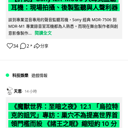
耳機：現場拍攝、後製監聽與人聲利器
談到專業混音專用的聲音監聽耳機，Sony 經典 MDR-7506 到
MDR-M1 專業錄音室耳機都為人熟悉。而現在舞台製作者與創
閱讀全文
意影像製作...
34
2
分享
↗
科技娛樂
遊戲情報
天恩
14 小時
《魔獸世界：至暗之夜》12.1 「烏拉特
克的詛咒」專訪：巢穴不為提高世界首
領門檻而設 《諸王之眠》縮短約 10 分