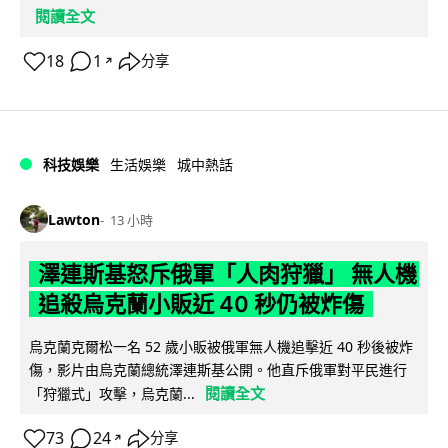
閱讀全文
18
1
分享
↗
科技娛樂
生活娛樂
城中熱話
Lawton
13 小時
澤連斯基怒斥俄軍「人肉狩獵」 無人機
追殺烏克蘭小販近 40 秒仍被炸傷
烏克蘭克爾松一名 52 歲小販被俄軍無人機追擊近 40 秒後被炸
傷，影片由烏克蘭總統澤連斯基公開。他直斥俄軍對平民進行
閱讀全文
「狩獵式」攻擊，烏克蘭...
73
24
分享
↗