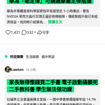
華為「韜定律」可繞過摩爾定律瓶頸
華為半導體首席科學家廖恒罕見接受近 5 小時專訪，警告
NVIDIA 等西方晶片巨頭正逼近物理極限，傳統製程升級已失經
閱讀全文
濟效益。他同時介紹華為...
1,431
532
分享
↗
科技娛樂
生活娛樂
城中熱話
Lawton
18 小時
家長無得慳錢買二手書 電子啟動碼鎖死
二手教科書 學生無法做功課
社福界立法會議員陳文宜指，一間中學書單價錢按年加 14.7%
遠超通漲，令家長難以負擔。而且電子教材啟動碼這項設計，