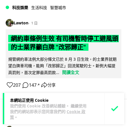
科技娛樂
生活科技
智慧城市
Lawton
1 日
網約車條例生效 有司機暫時停工避風頭
的士業界籲白牌 "改邪歸正"
規管網約車法例大部分條文已於 8 月 3 日生效，的士業界就期
望白牌車司機，能夠「改邪歸正」回流駕駛的士。新例大幅提
閱讀全文
高罰則，首次定罪最高罰款...
207
147
分享
↗
本網站正使用 Cookie
我們使用 Cookie 改善網站體驗。 繼續使用
我們的網站即表示您同意我們的
Cookie 政
人工智能
策
。