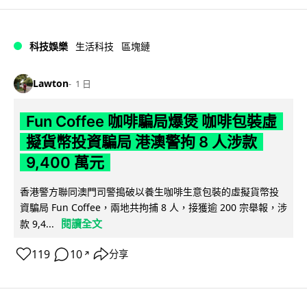
科技娛樂
生活科技
區塊鏈
Lawton
1 日
Fun Coffee 咖啡騙局爆煲 咖啡包裝虛
擬貨幣投資騙局 港澳警拘 8 人涉款
9,400 萬元
香港警方聯同澳門司警搗破以養生咖啡生意包裝的虛擬貨幣投
資騙局 Fun Coffee，兩地共拘捕 8 人，接獲逾 200 宗舉報，涉
閱讀全文
款 9,4...
119
10
分享
↗