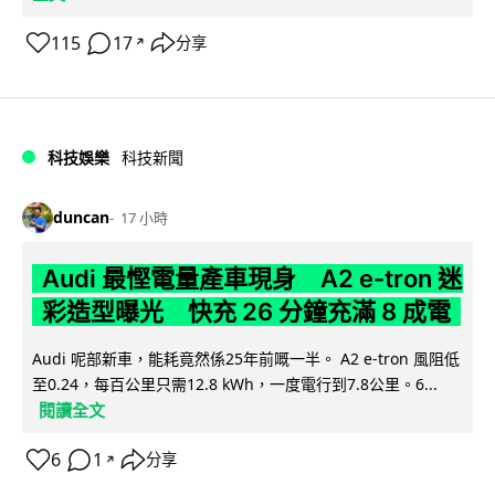
115
17
分享
↗
科技娛樂
科技新聞
duncan
17 小時
Audi 最慳電量產車現身 A2 e-tron 迷
彩造型曝光 快充 26 分鐘充滿 8 成電
Audi 呢部新車，能耗竟然係25年前嘅一半。 A2 e-tron 風阻低
至0.24，每百公里只需12.8 kWh，一度電行到7.8公里。6...
閱讀全文
6
1
分享
↗