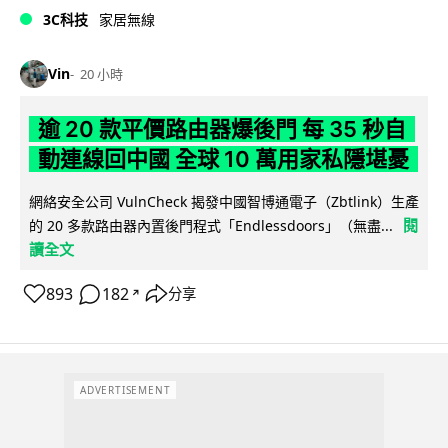
3C科技
家居無線
Vin
20 小時
逾 20 款平價路由器爆後門 每 35 秒自
動連線回中國 全球 10 萬用家私隱堪憂
網絡安全公司 VulnCheck 揭發中國智博通電子（Zbtlink）生產
閱
的 20 多款路由器內置後門程式「Endlessdoors」（無盡...
讀全文
893
182
分享
↗
ADVERTISEMENT