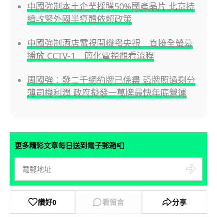
中國強制本土企業採購50%國產晶片 北京持
續收緊外國半導體依賴政策
中國強制酒店電視開機播央視 直接全螢幕
播放 CCTV-1 簡化電視觀看流程
周國強：發二千網約牌已係盡 恐牌照過剩分
薄司機利潤 政府擬發一萬牌最快年底營運
📮
更多精彩文章每日送到電子郵箱
讚好
0
看留言
分享