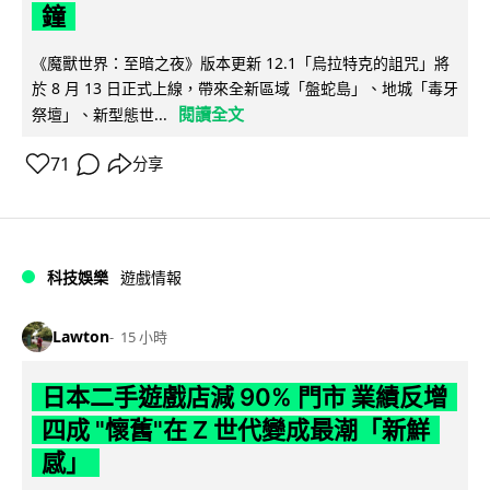
鐘
《魔獸世界：至暗之夜》版本更新 12.1「烏拉特克的詛咒」將
於 8 月 13 日正式上線，帶來全新區域「盤蛇島」、地城「毒牙
閱讀全文
祭壇」、新型態世...
71
分享
科技娛樂
遊戲情報
Lawton
15 小時
日本二手遊戲店減 90% 門市 業績反增
四成 "懷舊"在 Z 世代變成最潮「新鮮
感」