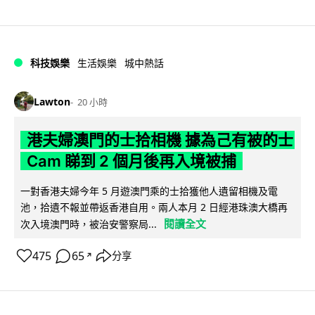
科技娛樂
生活娛樂
城中熱話
Lawton
20 小時
港夫婦澳門的士拾相機 據為己有被的士
Cam 睇到 2 個月後再入境被捕
一對香港夫婦今年 5 月遊澳門乘的士拾獲他人遺留相機及電
池，拾遺不報並帶返香港自用。兩人本月 2 日經港珠澳大橋再
閱讀全文
次入境澳門時，被治安警察局...
475
65
分享
↗