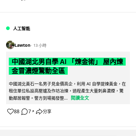
人工智能
Lawton
13 小時
中國湖北男自學 AI 「煉金術」 屋內煉
金冒濃煙驚動全區
中國湖北黃石一名男子見金價高企，利用 AI 自學提煉黃金，在
租住單位私設高壓爐及作坊冶煉，過程產生大量刺鼻濃煙，驚
閱讀全文
動鄰居報警。警方到場揭發整...
88
7
分享
↗