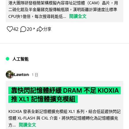
港大團隊研發極簡架構模擬內容尋址記憶體（CAM）晶片，用
二硫化鉬及半金屬銻克服傳輸瓶頸，漢明距離計算速度比標準
閱讀全文
CPU快1億倍，每次搜尋耗能低...
42
20
分享
↗
人工智能
Lawton
1 日
靠快閃記憶體紓緩 DRAM 不足 KIOXIA
推 XL1 記憶體擴充模組
KIOXIA 發表全新記憶體擴充模組 XL1 系列，結合低延遲快閃記
憶體 XL-FLASH 與 CXL 介面，將快閃記憶體轉化為記憶體擴充
閱讀全文
方...