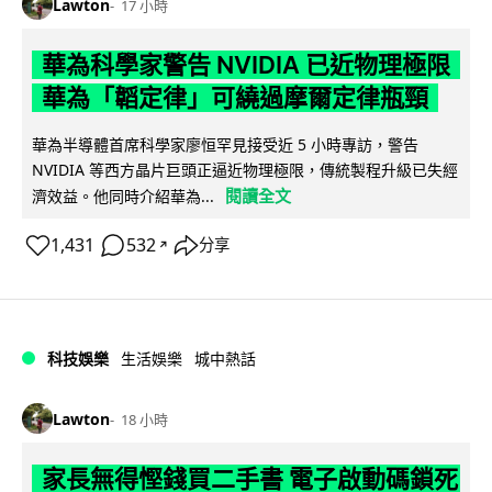
Lawton
17 小時
華為科學家警告 NVIDIA 已近物理極限
華為「韜定律」可繞過摩爾定律瓶頸
華為半導體首席科學家廖恒罕見接受近 5 小時專訪，警告
NVIDIA 等西方晶片巨頭正逼近物理極限，傳統製程升級已失經
閱讀全文
濟效益。他同時介紹華為...
1,431
532
分享
↗
科技娛樂
生活娛樂
城中熱話
Lawton
18 小時
家長無得慳錢買二手書 電子啟動碼鎖死