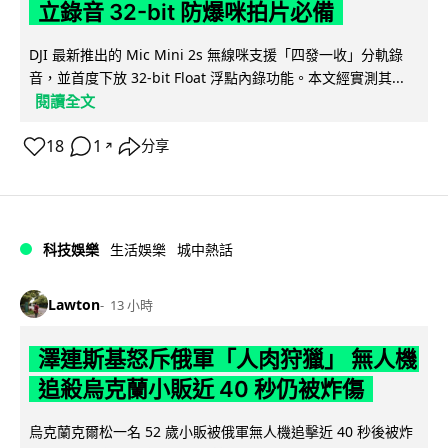
立錄音 32-bit 防爆咪拍片必備
DJI 最新推出的 Mic Mini 2s 無線咪支援「四發一收」分軌錄
音，並首度下放 32-bit Float 浮點內錄功能。本文經實測其...
閱讀全文
18
1
分享
↗
科技娛樂
生活娛樂
城中熱話
Lawton
13 小時
澤連斯基怒斥俄軍「人肉狩獵」 無人機
追殺烏克蘭小販近 40 秒仍被炸傷
烏克蘭克爾松一名 52 歲小販被俄軍無人機追擊近 40 秒後被炸