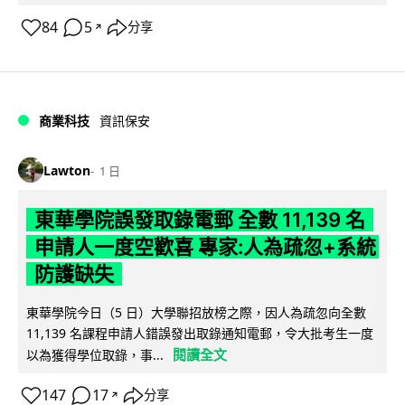
84
5
分享
↗
商業科技
資訊保安
Lawton
1 日
東華學院誤發取錄電郵 全數 11,139 名
申請人一度空歡喜 專家:人為疏忽+系統
防護缺失
東華學院今日（5 日）大學聯招放榜之際，因人為疏忽向全數
11,139 名課程申請人錯誤發出取錄通知電郵，令大批考生一度
閱讀全文
以為獲得學位取錄，事...
147
17
分享
↗