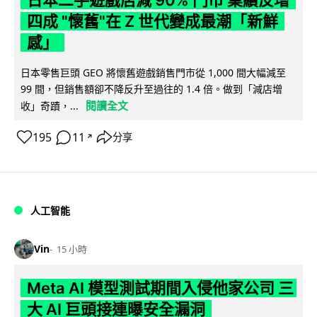
四成 "懷舊"在 Z 世代變成最潮「新鮮
感」
日本零售巨頭 GEO 將懷舊遊戲銷售門市從 1,000 間大幅減至
99 間，但銷售額卻不降反升至過往的 1.4 倍。做到「減店增
閱讀全文
收」奇蹟，...
195
11
分享
↗
人工智能
Vin
15 小時
Meta AI 模型測試期間入侵他家公司 三
大 AI 巨頭接連曝安全漏洞