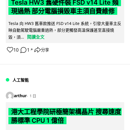
Tesla HW3 舊硬件裝 FSD v14 Lite 頻
現過熱 部分電腦損毀車主須自費維修
Tesla 向 HW3 舊車款推送 FSD v14 Lite 系統，引發大量車主反
映自動駕駛電腦嚴重過熱，部分更觸發高溫保護甚至直接燒
閱讀全文
毀，須...
10
1
分享
↗
人工智能
arthur
1 日
港大工程學院研極簡架構晶片 搜尋速度
勝標準 CPU 1 億倍