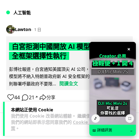
人工智能
Lawton
1 日
白宮拒測中國開放 AI 模型 業界質疑安
×
全框架選擇性執行
彭博社報道，白宮通知美國頂尖 AI 公司，中國開發的開放權重
模型將不納入特朗普政府新 AI 安全框架的測試範圍。美國業界
閱讀全文
則聯署呼籲政府不要限...
44
21
分享
↗
本網站正使用 Cookie
我們使用 Cookie 改善網站體驗。 繼續使用
🎵
⛶
我們的網站即表示您同意我們的
Cookie 政
策
。
人工智能
📖 詳細評測
→