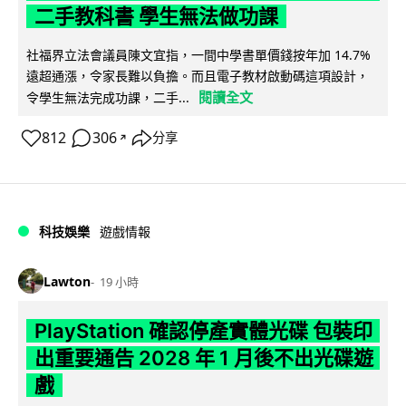
二手教科書 學生無法做功課
社福界立法會議員陳文宜指，一間中學書單價錢按年加 14.7%
遠超通漲，令家長難以負擔。而且電子教材啟動碼這項設計，
閱讀全文
令學生無法完成功課，二手...
812
306
分享
↗
科技娛樂
遊戲情報
Lawton
19 小時
PlayStation 確認停產實體光碟 包裝印
出重要通告 2028 年 1 月後不出光碟遊
戲