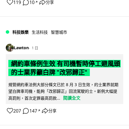
119
10
分享
↗
科技娛樂
生活科技
智慧城市
Lawton
1 日
網約車條例生效 有司機暫時停工避風頭
的士業界籲白牌 "改邪歸正"
規管網約車法例大部分條文已於 8 月 3 日生效，的士業界就期
望白牌車司機，能夠「改邪歸正」回流駕駛的士。新例大幅提
閱讀全文
高罰則，首次定罪最高罰款...
207
147
分享
↗