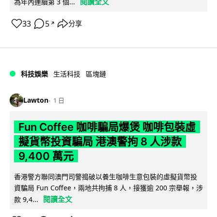
閱讀全文
為年內連續第 3 個...
33
5
分享
↗
科技娛樂
生活科技
區塊鏈
Lawton
1 日
Fun Coffee 咖啡騙局爆煲 咖啡包裝虛
擬貨幣投資騙局 港澳警拘 8 人涉款
9,400 萬元
香港警方聯同澳門司警搗破以養生咖啡生意包裝的虛擬貨幣投
資騙局 Fun Coffee，兩地共拘捕 8 人，接獲逾 200 宗舉報，涉
閱讀全文
款 9,4...