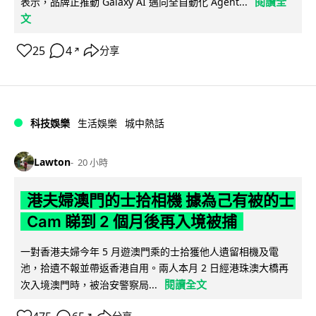
閱讀全
表示，品牌正推動 Galaxy AI 邁向全自動化 Agent...
文
25
4
分享
↗
科技娛樂
生活娛樂
城中熱話
Lawton
20 小時
港夫婦澳門的士拾相機 據為己有被的士
Cam 睇到 2 個月後再入境被捕
一對香港夫婦今年 5 月遊澳門乘的士拾獲他人遺留相機及電
池，拾遺不報並帶返香港自用。兩人本月 2 日經港珠澳大橋再
閱讀全文
次入境澳門時，被治安警察局...