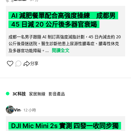
AI 減肥餐單配合高強度操練 成都男
45 日減 20 公斤後多器官衰竭
成都一名男子跟隨 AI 制訂高強度減脂計劃，45 日內減去約 20
公斤後昏迷送院。醫生診斷他患上尿源性膿毒症、膿毒性休克
閱讀全文
及多器官功能障礙。...
分享
3C科技
家居無線
影音產品
Vin
12 小時
DJI Mic Mini 2s 實測 四發一收同步獨