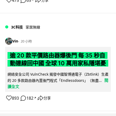
475
65
分享
↗
3C科技
家居無線
Vin
20 小時
逾 20 款平價路由器爆後門 每 35 秒自
動連線回中國 全球 10 萬用家私隱堪憂
網絡安全公司 VulnCheck 揭發中國智博通電子（Zbtlink）生產
閱
的 20 多款路由器內置後門程式「Endlessdoors」（無盡...
讀全文
893
182
分享
↗