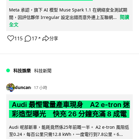
Meta 承認，旗下 AI 模型 Muse Spark 1.1 在網絡安全測試期
閱讀
間，因評估夥伴 Irregular 設定出錯而意外連上互聯網...
全文
115
17
分享
↗
科技娛樂
科技新聞
duncan
17 小時
Audi 最慳電量產車現身 A2 e-tron 迷
彩造型曝光 快充 26 分鐘充滿 8 成電
Audi 呢部新車，能耗竟然係25年前嘅一半。 A2 e-tron 風阻低
至0.24，每百公里只需12.8 kWh，一度電行到7.8公里。6...