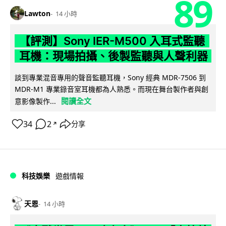
89
Lawton
14 小時
【評測】Sony IER-M500 入耳式監聽
耳機：現場拍攝、後製監聽與人聲利器
談到專業混音專用的聲音監聽耳機，Sony 經典 MDR-7506 到
MDR-M1 專業錄音室耳機都為人熟悉。而現在舞台製作者與創
閱讀全文
意影像製作...
34
2
分享
↗
科技娛樂
遊戲情報
天恩
14 小時