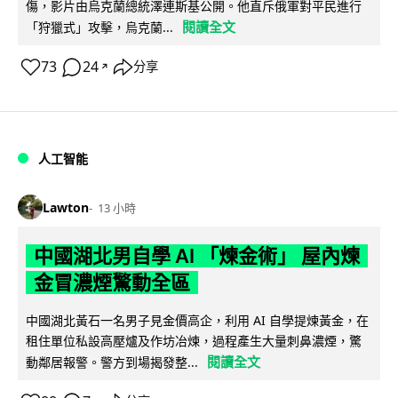
傷，影片由烏克蘭總統澤連斯基公開。他直斥俄軍對平民進行
閱讀全文
「狩獵式」攻擊，烏克蘭...
73
24
分享
↗
人工智能
Lawton
13 小時
中國湖北男自學 AI 「煉金術」 屋內煉
金冒濃煙驚動全區
中國湖北黃石一名男子見金價高企，利用 AI 自學提煉黃金，在
租住單位私設高壓爐及作坊冶煉，過程產生大量刺鼻濃煙，驚
閱讀全文
動鄰居報警。警方到場揭發整...