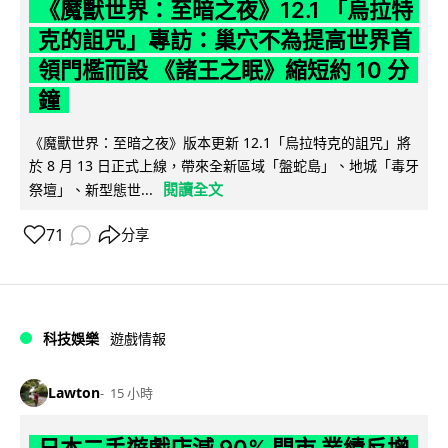
《魔獸世界：至暗之夜》12.1 「烏拉特
克的詛咒」專訪：巢穴不為提高世界首
領門檻而設 《諸王之眠》縮短約 10 分
鐘
《魔獸世界：至暗之夜》版本更新 12.1「烏拉特克的詛咒」將
於 8 月 13 日正式上線，帶來全新區域「盤蛇島」、地城「毒牙
閱讀全文
祭壇」、新型態世...
71
分享
科技娛樂
遊戲情報
Lawton
15 小時
日本二手遊戲店減 90% 門市 業績反增