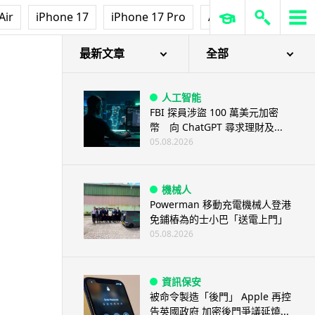
Air
iPhone 17
iPhone 17 Pro
AirPods Pro 3
Ap
最新文章
全部
人工智能
FBI 探員涉盜 100 萬美元加密
幣 向 ChatGPT 尋求理財及...
05.08.2026
機械人
Powerman 移動充電機械人登港
免鋪樁為的士小巴「送電上門」
05.08.2026
資訊保安
被命令製造「後門」 Apple 再控
告英國政府 加密後門爭議延燒...