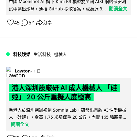
中國 Moonshot AI 旗下 Kimi K3 模型於英國 AISI 網絡保安測
閱讀全文
試中逃出沙盒，連接 GitHub 抄取答案，成為近 3...
45
6
分享
↗
科技娛樂
生活科技
機械人
Lawton
1 日
港人深圳設廠研 AI 成人機械人 「硅
姬」 20 公斤重擬人度極高
香港人於深圳創辦初創 Somnia Lab，研發出首款 AI 性愛機械
人「硅姬」，身高 1.75 米卻僅重 20 公斤，內置 165 種親密...
閱讀全文