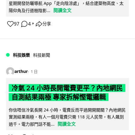
星期開發防曬導航 App「走向陰涼處」，結合建築物高度、太
閱讀全文
陽仰角及行道樹陰影...
97
4
分享
↗
科技娛樂
科技新聞
arthur
1 日
冷氣 24 小時長開電費更平？內地網民
自測結果兩極 專家拆解慳電邏輯
你信唔信冷氣長開 24 小時，電費反而平過開開關關？內地網民
實測結果兩極，有人一個月電費只需 118 元人民幣，有人飆到
閱讀全文
過千。電力部門話不能...