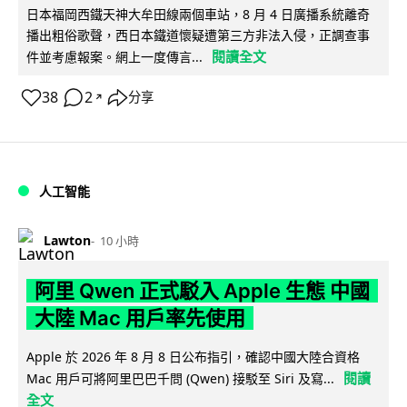
日本福岡西鐵天神大牟田線兩個車站，8 月 4 日廣播系統離奇
播出粗俗歌聲，西日本鐵道懷疑遭第三方非法入侵，正調查事
閱讀全文
件並考慮報案。網上一度傳言...
38
2
分享
↗
人工智能
Lawton
10 小時
阿里 Qwen 正式駁入 Apple 生態 中國
大陸 Mac 用戶率先使用
Apple 於 2026 年 8 月 8 日公布指引，確認中國大陸合資格
閱讀
Mac 用戶可將阿里巴巴千問 (Qwen) 接駁至 Siri 及寫...
全文