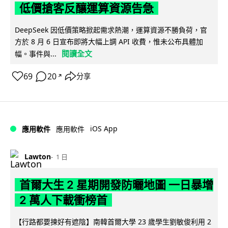
低價搶客反釀運算資源告急
DeepSeek 因低價策略掀起需求熱潮，運算資源不勝負荷，官
方於 8 月 6 日宣布即將大幅上調 API 收費，惟未公布具體加
閱讀全文
幅。事件與...
69
20
分享
↗
iOS App
應用軟件
應用軟件
Lawton
1 日
首爾大生 2 星期開發防曬地圖 一日暴增
2 萬人下載衝榜首
【行路都要揀好有遮陰】南韓首爾大學 23 歲學生劉敏俊利用 2