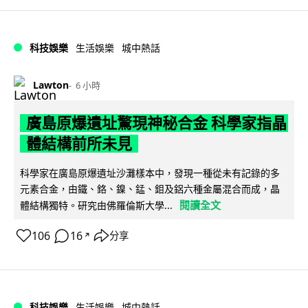
科技娛樂
生活娛樂
城中熱話
Lawton
6 小時
廣島原爆遺址驚現神秘合金 科學家指晶
體結構前所未見
科學家在廣島原爆遺址沙灘樣本中，發現一種從未有記錄的多
元素合金，由鐵、鉻、鎳、錳、鉬及鋁六種金屬混合而成，晶
閱讀全文
體結構獨特。研究由佛羅倫斯大學...
106
16
分享
↗
科技娛樂
生活娛樂
城中熱話