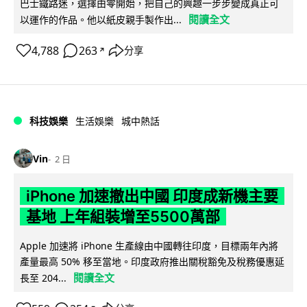
巴士鐵路迷，選擇由零開始，把自己的興趣一步步變成真正可
閱讀全文
以運作的作品。他以紙皮親手製作出...
4,788
263
分享
↗
科技娛樂
生活娛樂
城中熱話
Vin
2 日
iPhone 加速撤出中國 印度成新機主要
基地 上年組裝增至5500萬部
Apple 加速將 iPhone 生產線由中國轉往印度，目標兩年內將
產量最高 50% 移至當地。印度政府推出關稅豁免及稅務優惠延
閱讀全文
長至 204...