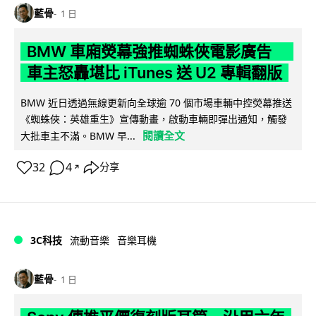
藍骨
1 日
BMW 車廂熒幕強推蜘蛛俠電影廣告
車主怒轟堪比 iTunes 送 U2 專輯翻版
BMW 近日透過無線更新向全球逾 70 個市場車輛中控熒幕推送
《蜘蛛俠：英雄重生》宣傳動畫，啟動車輛即彈出通知，觸發
閱讀全文
大批車主不滿。BMW 早...
32
4
分享
↗
3C科技
流動音樂
音樂耳機
藍骨
1 日