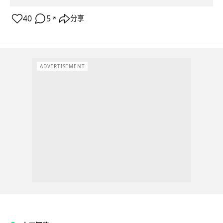
40
5
分享
↗
ADVERTISEMENT