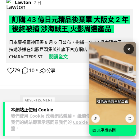
Lawton
2 日
訂購 43 億日元精品後棄單 大阪女 2 年
後終被捕 涉海賊王,火影周邊產品
日本警視廳神田署 8 月 6 日公布，拘捕一名 32 歲大阪女子，
×
指她涉嫌在出版巨頭集英社旗下官方網店「JUMP
閱讀全文
CHARACTERS ST...
79
10
分享
↗
ADVERTISEMENT
本網站正使用 Cookie
我們使用 Cookie 改善網站體驗。 繼續使用
🎵
⛶
我們的網站即表示您同意我們的
Cookie 政
策
。
📖 文字版訪問
→