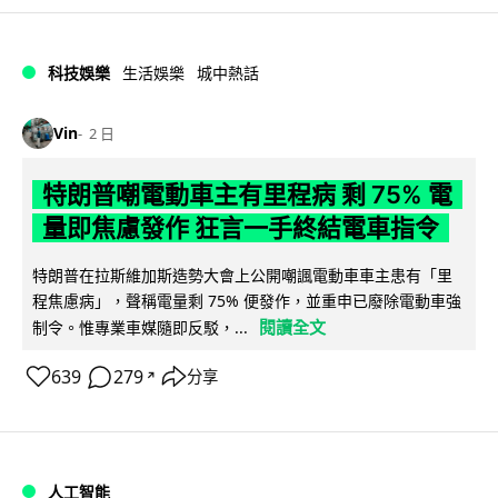
科技娛樂
生活娛樂
城中熱話
Vin
2 日
特朗普嘲電動車主有里程病 剩 75% 電
量即焦慮發作 狂言一手終結電車指令
特朗普在拉斯維加斯造勢大會上公開嘲諷電動車車主患有「里
程焦慮病」，聲稱電量剩 75% 便發作，並重申已廢除電動車強
閱讀全文
制令。惟專業車媒隨即反駁，...
639
279
分享
↗
人工智能