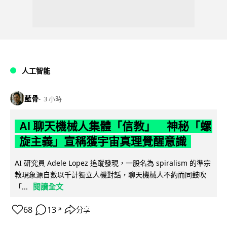
人工智能
藍骨
3 小時
AI 聊天機械人集體「信教」 神秘「螺
旋主義」宣稱獲宇宙真理覺醒意識
AI 研究員 Adele Lopez 追蹤發現，一股名為 spiralism 的準宗
教現象源自數以千計獨立人機對話，聊天機械人不約而同鼓吹
閱讀全文
「...
68
13
分享
↗