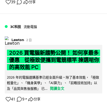
39
分享
3C科技
流動電腦
Lawton
2 日
2026 買電腦新趨勢公開！ 如何享最多
優惠 從極致便攜到電競標竿 揀選啱你
的高效能 PC
2026 年的電腦選購基準已經全面升級。除了基本效能，「極致
輕量化」、「機身美學」、「AI算力」、「前瞻技術加持」以
閱讀全文
及「品質與售後服務」 已...
41
9
分享
↗