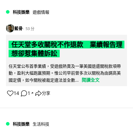
科技娛樂
遊戲情報
藍骨
53 分
任天堂多收關稅不作退款 業績報告理
想卻惹集體訴訟
任天堂公布首季業績，受遊戲熱賣及一筆美國退還關稅款項帶
動，盈利大幅跑贏預期。惟公司早前曾多次以關稅為由調高美
閱讀全文
國定價，如今關稅被裁定違法並全數...
14
1
分享
↗
科技娛樂
生活科技