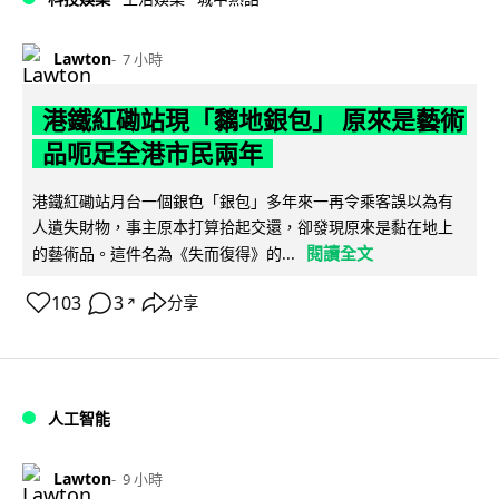
Lawton
7 小時
港鐵紅磡站現「黐地銀包」 原來是藝術
品呃足全港市民兩年
港鐵紅磡站月台一個銀色「銀包」多年來一再令乘客誤以為有
人遺失財物，事主原本打算拾起交還，卻發現原來是黏在地上
閱讀全文
的藝術品。這件名為《失而復得》的...
103
3
分享
↗
人工智能
Lawton
9 小時