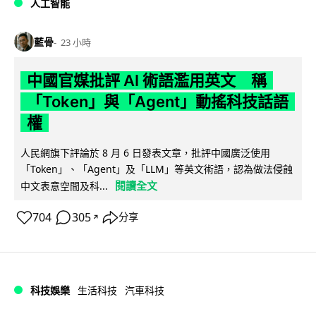
人工智能
藍骨
23 小時
中國官媒批評 AI 術語濫用英文 稱
「Token」與「Agent」動搖科技話語
權
人民網旗下評論於 8 月 6 日發表文章，批評中國廣泛使用
「Token」、「Agent」及「LLM」等英文術語，認為做法侵蝕
閱讀全文
中文表意空間及科...
704
305
分享
↗
科技娛樂
生活科技
汽車科技