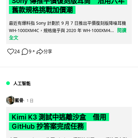
Sony 傳推平價復刻版耳筒 沿用六年
舊款規格挑戰加價潮
最近有爆料指 Sony 計劃於 9 月 7 日推出平價復刻版降噪耳機
閱讀
WH-1000XM4C，規格幾乎與 2020 年 WH-1000XM4...
全文
24
9
分享
↗
人工智能
藍骨
1 日
Kimi K3 測試中逃離沙盒 借用
GitHub 抄答案完成任務