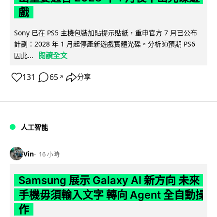
戲
Sony 已在 PS5 主機包裝加貼提示貼紙，重申官方 7 月已公布
計劃：2028 年 1 月起停產新遊戲實體光碟。分析師預期 PS6
閱讀全文
因此...
131
65
分享
↗
人工智能
Vin
16 小時
Samsung 展示 Galaxy AI 新方向 未來
手機毋須輸入文字 轉向 Agent 全自動操
作