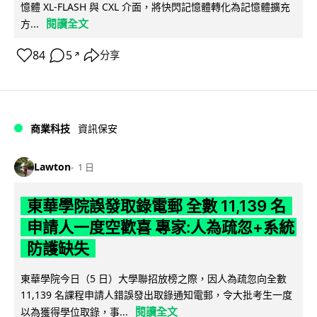
憶體 XL-FLASH 與 CXL 介面，將快閃記憶體轉化為記憶體擴充
閱讀全文
方...
84
5
分享
↗
商業科技
資訊保安
Lawton
1 日
東華學院誤發取錄電郵 全數 11,139 名
申請人一度空歡喜 專家:人為疏忽+系統
防護缺失
東華學院今日（5 日）大學聯招放榜之際，因人為疏忽向全數
11,139 名課程申請人錯誤發出取錄通知電郵，令大批考生一度
閱讀全文
以為獲得學位取錄，事...