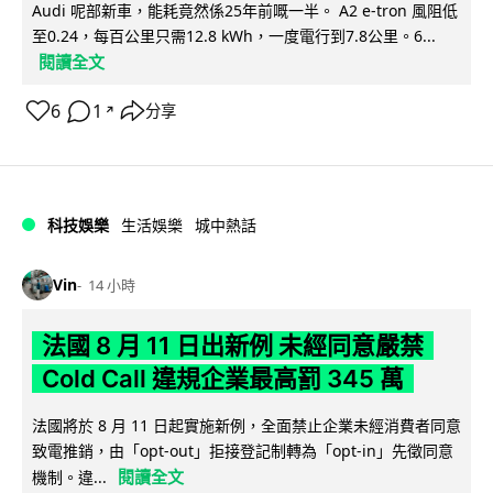
Audi 呢部新車，能耗竟然係25年前嘅一半。 A2 e-tron 風阻低
至0.24，每百公里只需12.8 kWh，一度電行到7.8公里。6...
閱讀全文
6
1
分享
↗
科技娛樂
生活娛樂
城中熱話
Vin
14 小時
法國 8 月 11 日出新例 未經同意嚴禁
Cold Call 違規企業最高罰 345 萬
法國將於 8 月 11 日起實施新例，全面禁止企業未經消費者同意
致電推銷，由「opt-out」拒接登記制轉為「opt-in」先徵同意
閱讀全文
機制。違...