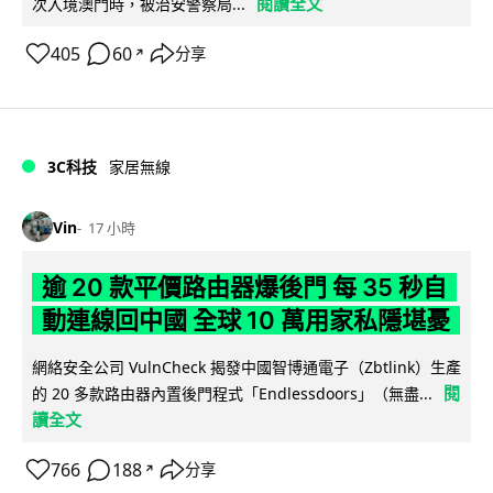
閱讀全文
次入境澳門時，被治安警察局...
405
60
分享
↗
3C科技
家居無線
Vin
17 小時
逾 20 款平價路由器爆後門 每 35 秒自
動連線回中國 全球 10 萬用家私隱堪憂
網絡安全公司 VulnCheck 揭發中國智博通電子（Zbtlink）生產
閱
的 20 多款路由器內置後門程式「Endlessdoors」（無盡...
讀全文
766
188
分享
↗