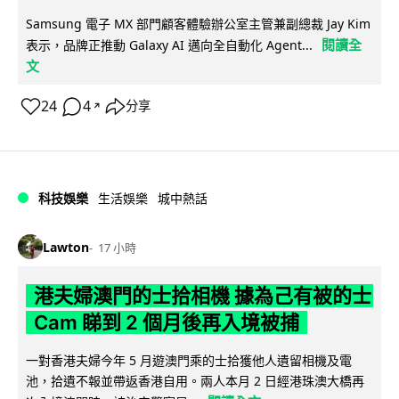
Samsung 電子 MX 部門顧客體驗辦公室主管兼副總裁 Jay Kim
閱讀全
表示，品牌正推動 Galaxy AI 邁向全自動化 Agent...
文
24
4
分享
↗
科技娛樂
生活娛樂
城中熱話
Lawton
17 小時
港夫婦澳門的士拾相機 據為己有被的士
Cam 睇到 2 個月後再入境被捕
一對香港夫婦今年 5 月遊澳門乘的士拾獲他人遺留相機及電
池，拾遺不報並帶返香港自用。兩人本月 2 日經港珠澳大橋再