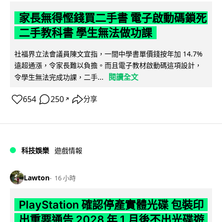
家長無得慳錢買二手書 電子啟動碼鎖死
二手教科書 學生無法做功課
社福界立法會議員陳文宜指，一間中學書單價錢按年加 14.7%
遠超通漲，令家長難以負擔。而且電子教材啟動碼這項設計，
閱讀全文
令學生無法完成功課，二手...
654
250
分享
↗
科技娛樂
遊戲情報
Lawton
16 小時
PlayStation 確認停產實體光碟 包裝印
出重要通告 2028 年 1 月後不出光碟遊