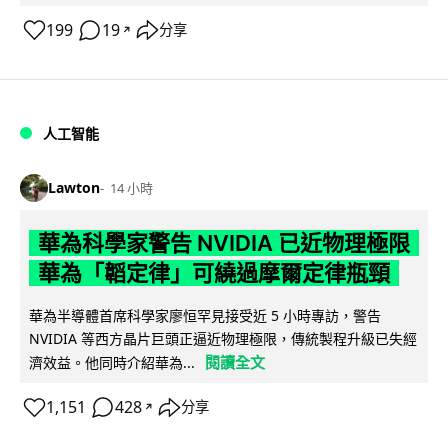
199
19
分享
↗
人工智能
Lawton
14 小時
華為科學家警告 NVIDIA 已近物理極限
華為「韜定律」可繞過摩爾定律瓶頸
華為半導體首席科學家廖恒罕見接受近 5 小時專訪，警告
NVIDIA 等西方晶片巨頭正逼近物理極限，傳統製程升級已失經
閱讀全文
濟效益。他同時介紹華為...
1,151
428
分享
↗