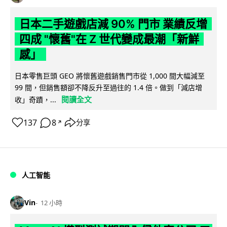
日本二手遊戲店減 90% 門市 業績反增
四成 "懷舊"在 Z 世代變成最潮「新鮮
感」
日本零售巨頭 GEO 將懷舊遊戲銷售門市從 1,000 間大幅減至
99 間，但銷售額卻不降反升至過往的 1.4 倍。做到「減店增
閱讀全文
收」奇蹟，...
137
8
分享
↗
人工智能
Vin
12 小時