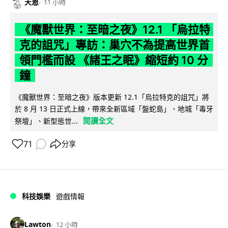
天恩
11 小時
《魔獸世界：至暗之夜》12.1 「烏拉特
克的詛咒」專訪：巢穴不為提高世界首
領門檻而設 《諸王之眠》縮短約 10 分
鐘
《魔獸世界：至暗之夜》版本更新 12.1「烏拉特克的詛咒」將
於 8 月 13 日正式上線，帶來全新區域「盤蛇島」、地城「毒牙
閱讀全文
祭壇」、新型態世...
71
分享
科技娛樂
遊戲情報
Lawton
12 小時