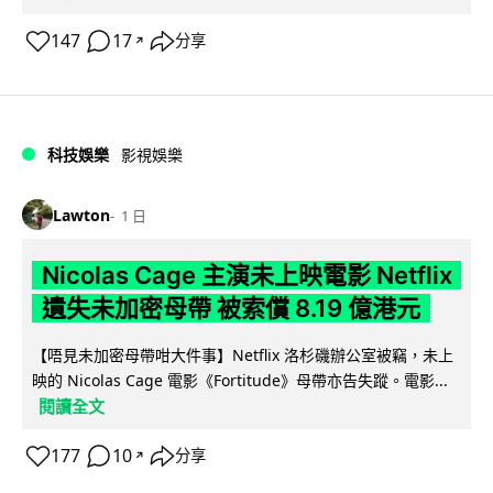
147
17
分享
↗
科技娛樂
影視娛樂
Lawton
1 日
Nicolas Cage 主演未上映電影 Netflix
遺失未加密母帶 被索償 8.19 億港元
【唔見未加密母帶咁大件事】Netflix 洛杉磯辦公室被竊，未上
映的 Nicolas Cage 電影《Fortitude》母帶亦告失蹤。電影...
閱讀全文
177
10
分享
↗