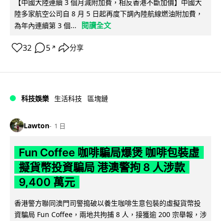
【中國大陸連續 3 個月減附加費，相反香港不斷加價】中國大
陸多家航空公司自 8 月 5 日起再度下調內陸航線燃油附加費，
閱讀全文
為年內連續第 3 個...
32
5
分享
↗
科技娛樂
生活科技
區塊鏈
Lawton
1 日
Fun Coffee 咖啡騙局爆煲 咖啡包裝虛
擬貨幣投資騙局 港澳警拘 8 人涉款
9,400 萬元
香港警方聯同澳門司警搗破以養生咖啡生意包裝的虛擬貨幣投
資騙局 Fun Coffee，兩地共拘捕 8 人，接獲逾 200 宗舉報，涉