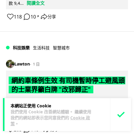
閱讀全文
款 9,4...
118
10
分享
↗
科技娛樂
生活科技
智慧城市
Lawton
1 日
網約車條例生效 有司機暫時停工避風頭
的士業界籲白牌 "改邪歸正"
規管網約車法例大部分條文已於 8 月 3 日生效，的士業界就期
本網站正使用 Cookie
望白牌車司機，能夠「改邪歸正」回流駕駛的士。新例大幅提
我們使用 Cookie 改善網站體驗。 繼續使用
閱讀全文
高罰則，首次定罪最高罰款...
我們的網站即表示您同意我們的
Cookie 政
策
。
205
146
分享
↗