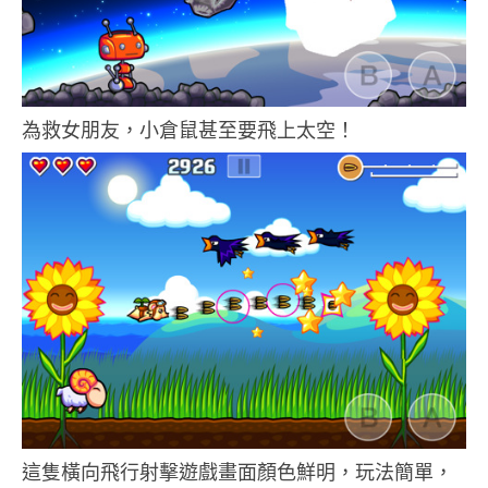
為救女朋友，小倉鼠甚至要飛上太空！
這隻橫向飛行射擊遊戲畫面顏色鮮明，玩法簡單，