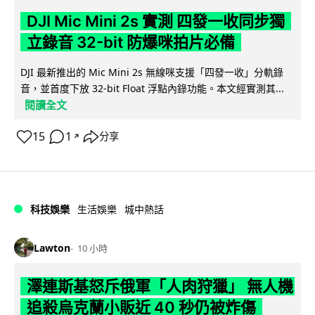
DJI Mic Mini 2s 實測 四發一收同步獨
立錄音 32-bit 防爆咪拍片必備
DJI 最新推出的 Mic Mini 2s 無線咪支援「四發一收」分軌錄
音，並首度下放 32-bit Float 浮點內錄功能。本文經實測其...
閱讀全文
15
1
分享
↗
科技娛樂
生活娛樂
城中熱話
Lawton
10 小時
澤連斯基怒斥俄軍「人肉狩獵」 無人機
追殺烏克蘭小販近 40 秒仍被炸傷