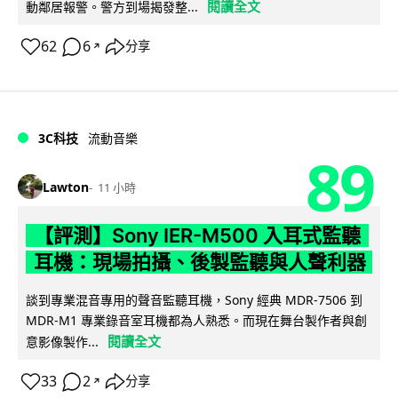
閱讀全文
動鄰居報警。警方到場揭發整...
62
6
分享
↗
3C科技
流動音樂
89
Lawton
11 小時
【評測】Sony IER-M500 入耳式監聽
耳機：現場拍攝、後製監聽與人聲利器
談到專業混音專用的聲音監聽耳機，Sony 經典 MDR-7506 到
MDR-M1 專業錄音室耳機都為人熟悉。而現在舞台製作者與創
閱讀全文
意影像製作...
33
2
分享
↗