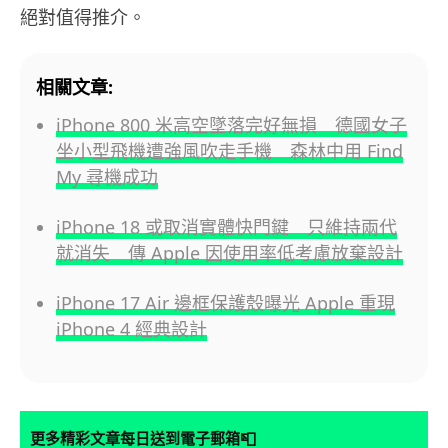
絕對值得推介。
相關文章:
iPhone 800 米高空墜落完好無損 德國女子
坐小型飛機遭強風吹走手機 森林中用 Find
My 尋機成功
iPhone 18 或取消實體快門鍵 只維持兩代
就消失 傳 Apple 因使用率低考慮放棄設計
iPhone 17 Air 邊框保護殼曝光 Apple 重現
iPhone 4 經典設計
📮
更多精彩文章每日送到電子郵箱