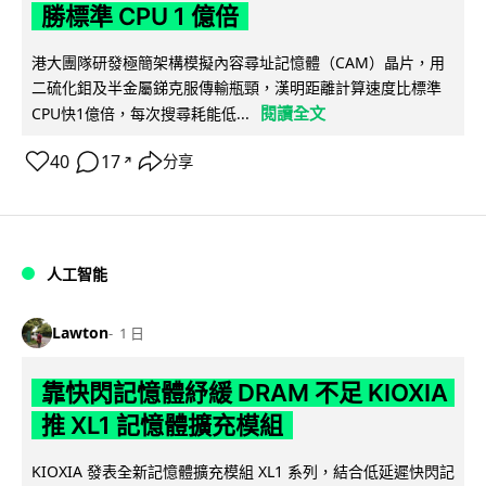
勝標準 CPU 1 億倍
港大團隊研發極簡架構模擬內容尋址記憶體（CAM）晶片，用
二硫化鉬及半金屬銻克服傳輸瓶頸，漢明距離計算速度比標準
閱讀全文
CPU快1億倍，每次搜尋耗能低...
40
17
分享
↗
人工智能
Lawton
1 日
靠快閃記憶體紓緩 DRAM 不足 KIOXIA
推 XL1 記憶體擴充模組
KIOXIA 發表全新記憶體擴充模組 XL1 系列，結合低延遲快閃記