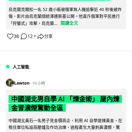
烏克蘭克爾松一名 52 歲小販被俄軍無人機追擊近 40 秒後被炸
傷，影片由烏克蘭總統澤連斯基公開。他直斥俄軍對平民進行
閱讀全文
「狩獵式」攻擊，烏克蘭...
38
12
分享
↗
人工智能
Lawton
10 小時
中國湖北男自學 AI 「煉金術」 屋內煉
金冒濃煙驚動全區
中國湖北黃石一名男子見金價高企，利用 AI 自學提煉黃金，在
租住單位私設高壓爐及作坊冶煉，過程產生大量刺鼻濃煙，驚