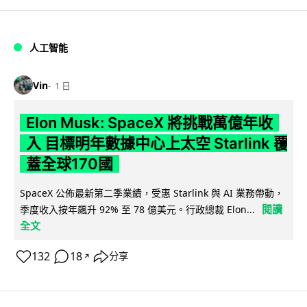
人工智能
Vin
1 日
Elon Musk: SpaceX 將挑戰萬億年收
入 目標明年數據中心上太空 Starlink 覆
蓋全球170國
SpaceX 公佈最新第二季業績，受惠 Starlink 與 AI 業務帶動，
閱讀
季度收入按年飆升 92% 至 78 億美元。行政總裁 Elon...
全文
132
18
分享
↗