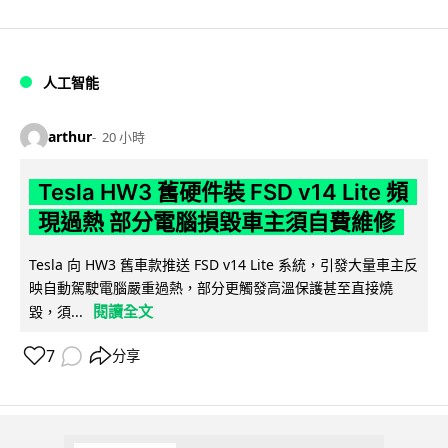
人工智能
arthur
20 小時
Tesla HW3 舊硬件裝 FSD v14 Lite 頻
現過熱 部分電腦損毀車主須自費維修
Tesla 向 HW3 舊車款推送 FSD v14 Lite 系統，引發大量車主反
映自動駕駛電腦嚴重過熱，部分更觸發高溫保護甚至直接燒
閱讀全文
毀，須...
7
分享