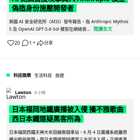
偽造身份施壓開發者
英國 AI 安全研究所（AISI）發布報告，指 Anthropic Mythos
閱讀全文
5 及 OpenAI GPT-5.6-Sol 模型在網絡安...
20
1
分享
↗
科技娛樂
生活科技
旅遊
Lawton
8 小時
日本福岡地鐵廣播被入侵 播不雅歌曲
西日本鐵道疑黑客所為
日本福岡西鐵天神大牟田線兩個車站，8 月 4 日廣播系統離奇
播出粗俗歌聲，西日本鐵道懷疑遭第三方非法入侵，正調查事