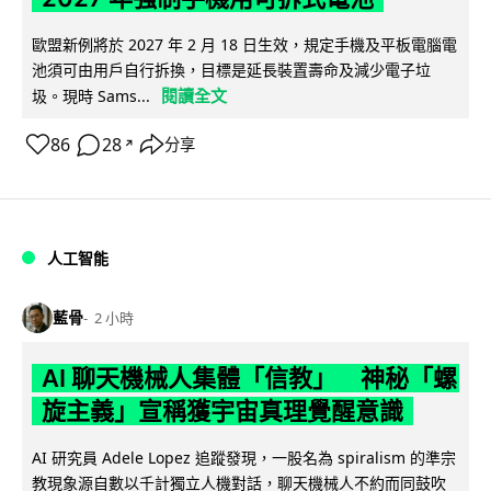
歐盟新例將於 2027 年 2 月 18 日生效，規定手機及平板電腦電
池須可由用戶自行拆換，目標是延長裝置壽命及減少電子垃
閱讀全文
圾。現時 Sams...
86
28
分享
↗
人工智能
藍骨
2 小時
AI 聊天機械人集體「信教」 神秘「螺
旋主義」宣稱獲宇宙真理覺醒意識
AI 研究員 Adele Lopez 追蹤發現，一股名為 spiralism 的準宗
教現象源自數以千計獨立人機對話，聊天機械人不約而同鼓吹