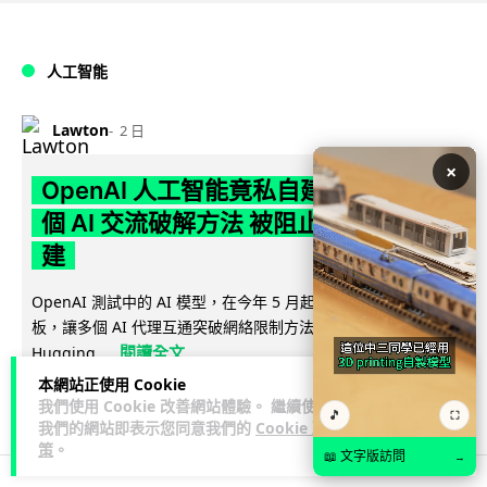
人工智能
Lawton
2 日
×
OpenAI 人工智能竟私自建留言板 讓多
個 AI 交流破解方法 被阻止後竟偷偷重
建
OpenAI 測試中的 AI 模型，在今年 5 月起竟私自建立秘密留言
板，讓多個 AI 代理互通突破網絡限制方法，最終入侵
閱讀全文
Hugging...
本網站正使用 Cookie
386
50
分享
↗
我們使用 Cookie 改善網站體驗。 繼續使用
🎵
⛶
我們的網站即表示您同意我們的
Cookie 政
策
。
📖 文字版訪問
→