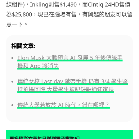
線組件)，Inkling則售$1,490，而Cintiq 24HD售價
為$25,800，現已在腦場有售，有興趣的朋友可以留
意一下。
相關文章:
Elon Musk 大膽預言 AI 發展 5 年後傳統手
機和 App 將消失
傳統女校 Last day 禁帶手機 仍有 3/4 學生堅
持拍攝回憶 大量學生被記缺點通知家長
傳統大學若放於 AI 時代，錯在哪裡？
📮
更多精彩文章每日送到電子郵箱