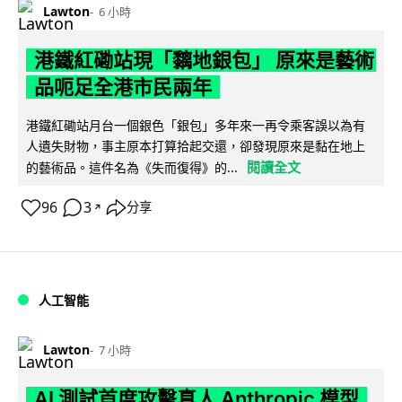
Lawton
6 小時
港鐵紅磡站現「黐地銀包」 原來是藝術
品呃足全港市民兩年
港鐵紅磡站月台一個銀色「銀包」多年來一再令乘客誤以為有
人遺失財物，事主原本打算拾起交還，卻發現原來是黏在地上
閱讀全文
的藝術品。這件名為《失而復得》的...
96
3
分享
↗
人工智能
Lawton
7 小時
AI 測試首度攻擊真人 Anthropic 模型