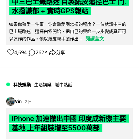
中三巴士鐵路迷 自製紙皮遙控巴士 門,
水撥識郁 + 實時GPS報站
如果你熱愛一件事，你會熱愛到怎樣的程度？一位就讀中三的
巴士鐵路迷，選擇由零開始，把自己的興趣一步步變成真正可
閱讀全文
以運作的作品。他以紙皮親手製作出...
4,694
262
分享
↗
科技娛樂
生活娛樂
城中熱話
Vin
2 日
iPhone 加速撤出中國 印度成新機主要
基地 上年組裝增至5500萬部