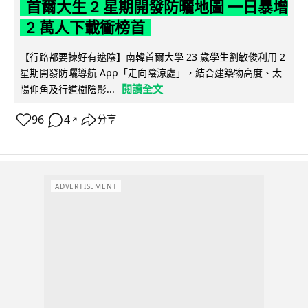
首爾大生 2 星期開發防曬地圖 一日暴增
2 萬人下載衝榜首
【行路都要揀好有遮陰】南韓首爾大學 23 歲學生劉敏俊利用 2
星期開發防曬導航 App「走向陰涼處」，結合建築物高度、太
閱讀全文
陽仰角及行道樹陰影...
96
4
分享
↗
ADVERTISEMENT