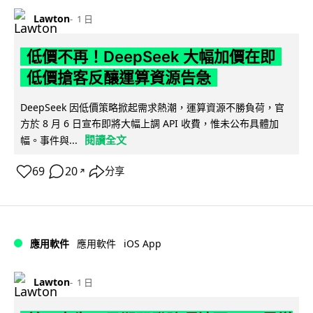
Lawton
1 日
低價不再！DeepSeek 大幅加價在即
低價搶客反釀運算資源告急
DeepSeek 因低價策略掀起需求熱潮，運算資源不勝負荷，官
方於 8 月 6 日宣布即將大幅上調 API 收費，惟未公布具體加
閱讀全文
幅。事件與...
69
20
分享
↗
iOS App
應用軟件
應用軟件
Lawton
1 日