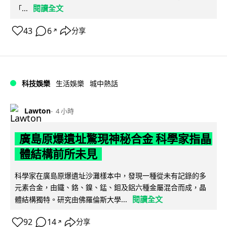
閱讀全文
「...
43
6
分享
↗
科技娛樂
生活娛樂
城中熱話
Lawton
4 小時
廣島原爆遺址驚現神秘合金 科學家指晶
體結構前所未見
科學家在廣島原爆遺址沙灘樣本中，發現一種從未有記錄的多
元素合金，由鐵、鉻、鎳、錳、鉬及鋁六種金屬混合而成，晶
閱讀全文
體結構獨特。研究由佛羅倫斯大學...
92
14
分享
↗