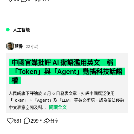
人工智能
藍骨
22 小時
中國官媒批評 AI 術語濫用英文 稱
「Token」與「Agent」動搖科技話語
權
人民網旗下評論於 8 月 6 日發表文章，批評中國廣泛使用
「Token」、「Agent」及「LLM」等英文術語，認為做法侵蝕
閱讀全文
中文表意空間及科...
681
299
分享
↗