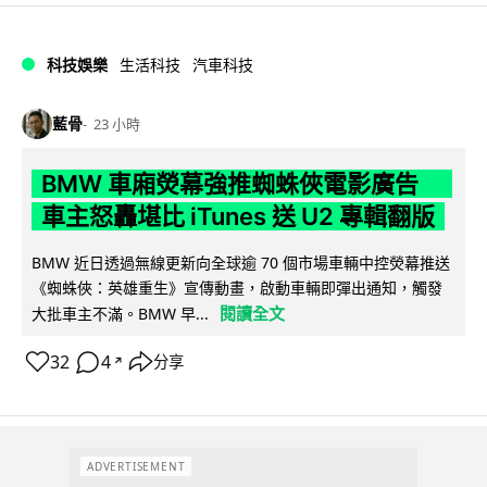
科技娛樂
生活科技
汽車科技
藍骨
23 小時
BMW 車廂熒幕強推蜘蛛俠電影廣告
車主怒轟堪比 iTunes 送 U2 專輯翻版
BMW 近日透過無線更新向全球逾 70 個市場車輛中控熒幕推送
《蜘蛛俠：英雄重生》宣傳動畫，啟動車輛即彈出通知，觸發
閱讀全文
大批車主不滿。BMW 早...
32
4
分享
↗
ADVERTISEMENT