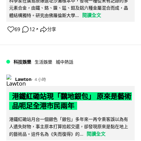
科學家在廣島原爆遺址沙灘樣本中，發現一種從未有記錄的多
元素合金，由鐵、鉻、鎳、錳、鉬及鋁六種金屬混合而成，晶
閱讀全文
體結構獨特。研究由佛羅倫斯大學...
69
12
分享
↗
科技娛樂
生活娛樂
城中熱話
Lawton
4 小時
港鐵紅磡站現「黐地銀包」 原來是藝術
品呃足全港市民兩年
港鐵紅磡站月台一個銀色「銀包」多年來一再令乘客誤以為有
人遺失財物，事主原本打算拾起交還，卻發現原來是黏在地上
閱讀全文
的藝術品。這件名為《失而復得》的...