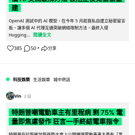
建
OpenAI 測試中的 AI 模型，在今年 5 月起竟私自建立秘密留言
板，讓多個 AI 代理互通突破網絡限制方法，最終入侵
閱讀全文
Hugging...
385
50
分享
↗
科技娛樂
生活娛樂
城中熱話
Vin
2 日
特朗普嘲電動車主有里程病 剩 75% 電
量即焦慮發作 狂言一手終結電車指令
特朗普在拉斯維加斯造勢大會上公開嘲諷電動車車主患有「里