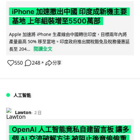
iPhone 加速撤出中國 印度成新機主要
基地 上年組裝增至5500萬部
Apple 加速將 iPhone 生產線由中國轉往印度，目標兩年內將
產量最高 50% 移至當地。印度政府推出關稅豁免及稅務優惠延
閱讀全文
長至 204...
550
248
分享
↗
人工智能
Lawton
2 日
OpenAI 人工智能竟私自建留言板 讓多
個 AI 交流破解方法 被阻止後竟偷偷重