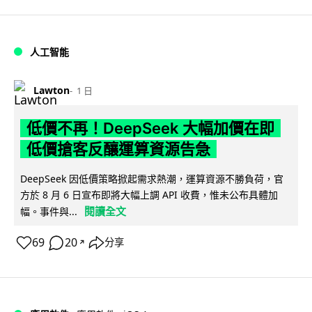
人工智能
Lawton
1 日
低價不再！DeepSeek 大幅加價在即
低價搶客反釀運算資源告急
DeepSeek 因低價策略掀起需求熱潮，運算資源不勝負荷，官
方於 8 月 6 日宣布即將大幅上調 API 收費，惟未公布具體加
閱讀全文
幅。事件與...
69
20
分享
↗