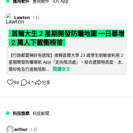
iOS App
應用軟件
應用軟件
Lawton
1 日
首爾大生 2 星期開發防曬地圖 一日暴增
2 萬人下載衝榜首
【行路都要揀好有遮陰】南韓首爾大學 23 歲學生劉敏俊利用 2
星期開發防曬導航 App「走向陰涼處」，結合建築物高度、太
閱讀全文
陽仰角及行道樹陰影...
94
4
分享
↗
科技娛樂
科技新聞
arthur
1 日