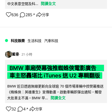
閱讀全文
中文表意空間及科...
636
285
分享
↗
科技娛樂
生活科技
汽車科技
藍骨
21 小時
BMW 車廂熒幕強推蜘蛛俠電影廣告
車主怒轟堪比 iTunes 送 U2 專輯翻版
BMW 近日透過無線更新向全球逾 70 個市場車輛中控熒幕推送
《蜘蛛俠：英雄重生》宣傳動畫，啟動車輛即彈出通知，觸發
閱讀全文
大批車主不滿。BMW 早...
32
4
分享
↗