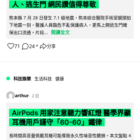
人、逃生門 網民讚值得尊敬
熊本縣 7 月 28 日發生 7.1 級地震，熊本綜合醫院手術室鏡頭拍
下地震一刻，醫護人員臨危不亂保護病人，更馬上開逃生門確
閱讀全文
保出口流通。片段...
71
24
分享
↗
科技娛樂
生活科技
健康
arthur
2 日
AirPods 用家注意聽力響紅燈 醫學界籲
耳機用戶謹守「60-60」鐵律
長時間高音量佩戴耳機可能導致永久性噪音性聽損。本文盤點 4