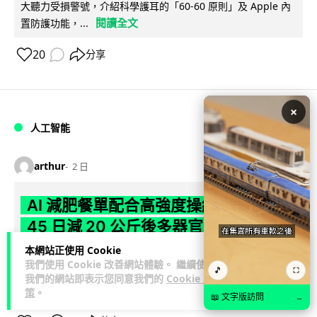
大聽力受損警號，介紹科學護耳的「60-60 原則」及 Apple 內
閱讀全文
置防護功能，...
20
分享
×
人工智能
arthur
2 日
AI 減肥餐單配合高強度操練 成都男
45 日減 20 公斤後多器官衰竭
本網站正使用 Cookie
成都一名男子跟隨 AI 制訂高強度減脂計劃，45 日內減去約 20
我們使用 Cookie 改善網站體驗。 繼續使用
🎵
⛶
公斤後昏迷送院。醫生診斷他患上尿源性膿毒症、膿毒性休克
我們的網站即表示您同意我們的
Cookie 政
閱讀全文
及多器官功能障礙。...
策
。
📖 文字版訪問
→