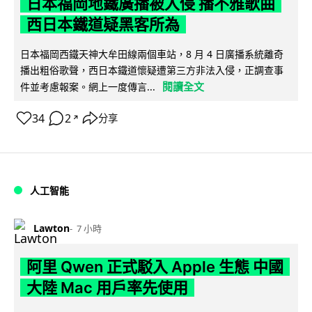
日本福岡地鐵廣播被入侵 播不雅歌曲
西日本鐵道疑黑客所為
日本福岡西鐵天神大牟田線兩個車站，8 月 4 日廣播系統離奇
播出粗俗歌聲，西日本鐵道懷疑遭第三方非法入侵，正調查事
閱讀全文
件並考慮報案。網上一度傳言...
34
2
分享
↗
人工智能
Lawton
7 小時
阿里 Qwen 正式駁入 Apple 生態 中國
大陸 Mac 用戶率先使用