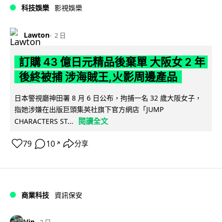
科技娛樂
影視娛樂
Lawton
2 日
訂購 43 億日元精品後棄單 大阪女 2 年
後終被捕 涉海賊王,火影周邊產品
日本警視廳神田署 8 月 6 日公布，拘捕一名 32 歲大阪女子，
指她涉嫌在出版巨頭集英社旗下官方網店「JUMP
閱讀全文
CHARACTERS ST...
79
10
分享
↗
商業科技
資訊保安
Vin