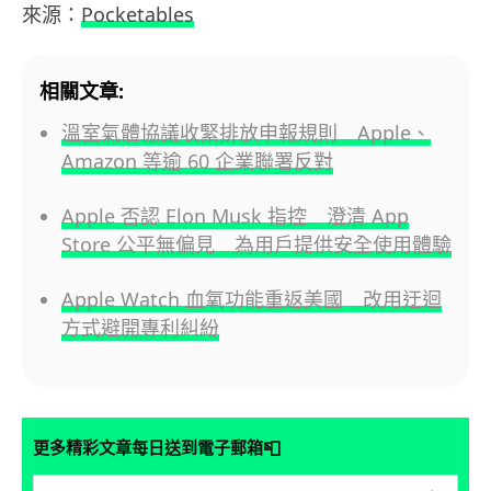
來源：
Pocketables
相關文章:
溫室氣體協議收緊排放申報規則 Apple、
Amazon 等逾 60 企業聯署反對
Apple 否認 Elon Musk 指控 澄清 App
Store 公平無偏見 為用戶提供安全使用體驗
Apple Watch 血氧功能重返美國 改用迂迴
方式避開專利糾紛
📮
更多精彩文章每日送到電子郵箱