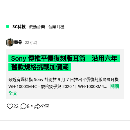
3C科技
流動音樂
音樂耳機
藍骨
22 小時
Sony 傳推平價復刻版耳筒 沿用六年
舊款規格挑戰加價潮
最近有爆料指 Sony 計劃於 9 月 7 日推出平價復刻版降噪耳機
閱讀
WH-1000XM4C，規格幾乎與 2020 年 WH-1000XM4...
全文
22
8
分享
↗