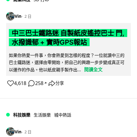
Vin
2 日
中三巴士鐵路迷 自製紙皮遙控巴士 門,
水撥識郁 + 實時GPS報站
如果你熱愛一件事，你會熱愛到怎樣的程度？一位就讀中三的
巴士鐵路迷，選擇由零開始，把自己的興趣一步步變成真正可
閱讀全文
以運作的作品。他以紙皮親手製作出...
4,618
258
分享
↗
科技娛樂
生活娛樂
城中熱話
Vin
2 日