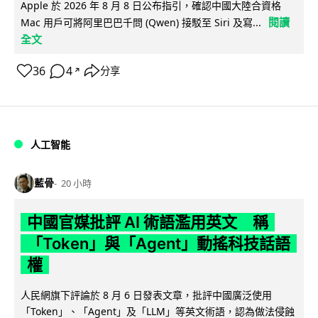
Apple 於 2026 年 8 月 8 日公布指引，確認中國大陸合資格
閱讀
Mac 用戶可將阿里巴巴千問 (Qwen) 接駁至 Siri 及寫...
全文
36
4
分享
↗
人工智能
藍骨
20 小時
中國官媒批評 AI 術語濫用英文 稱
「Token」與「Agent」動搖科技話語
權
人民網旗下評論於 8 月 6 日發表文章，批評中國廣泛使用
「Token」、「Agent」及「LLM」等英文術語，認為做法侵蝕