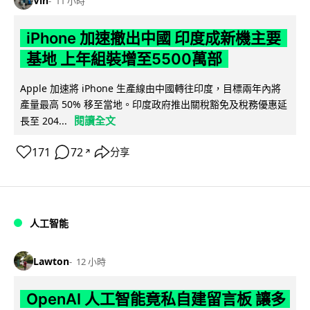
Vin
11 小時
iPhone 加速撤出中國 印度成新機主要
基地 上年組裝增至5500萬部
Apple 加速將 iPhone 生產線由中國轉往印度，目標兩年內將
產量最高 50% 移至當地。印度政府推出關稅豁免及稅務優惠延
閱讀全文
長至 204...
171
72
分享
↗
人工智能
Lawton
12 小時
OpenAI 人工智能竟私自建留言板 讓多