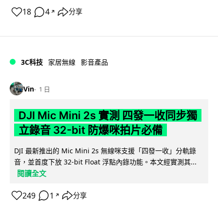
18
4
分享
↗
3C科技
家居無線
影音產品
Vin
1 日
DJI Mic Mini 2s 實測 四發一收同步獨
立錄音 32-bit 防爆咪拍片必備
DJI 最新推出的 Mic Mini 2s 無線咪支援「四發一收」分軌錄
音，並首度下放 32-bit Float 浮點內錄功能。本文經實測其...
閱讀全文
249
1
分享
↗