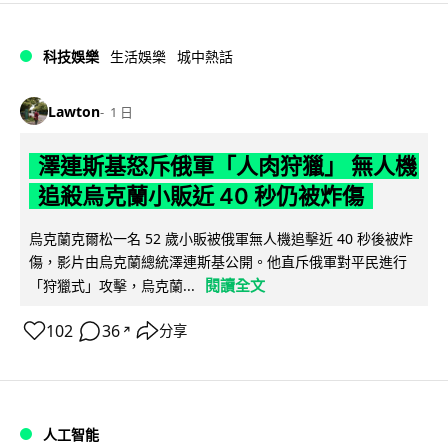
科技娛樂
生活娛樂
城中熱話
Lawton
1 日
澤連斯基怒斥俄軍「人肉狩獵」 無人機
追殺烏克蘭小販近 40 秒仍被炸傷
烏克蘭克爾松一名 52 歲小販被俄軍無人機追擊近 40 秒後被炸
傷，影片由烏克蘭總統澤連斯基公開。他直斥俄軍對平民進行
閱讀全文
「狩獵式」攻擊，烏克蘭...
102
36
分享
↗
人工智能