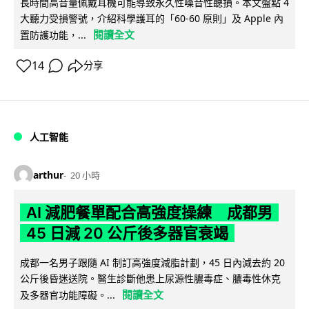
長時間高音量佩戴耳機可能導致永久性噪音性聽損。本文盤點 4
大聽力受損警號，介紹科學護耳的「60-60 原則」及 Apple 內
閱讀全文
置防護功能，...
14
分享
人工智能
arthur
20 小時
AI 減肥餐單配合高強度操練 成都男
45 日減 20 公斤後多器官衰竭
成都一名男子跟隨 AI 制訂高強度減脂計劃，45 日內減去約 20
公斤後昏迷送院。醫生診斷他患上尿源性膿毒症、膿毒性休克
閱讀全文
及多器官功能障礙。...