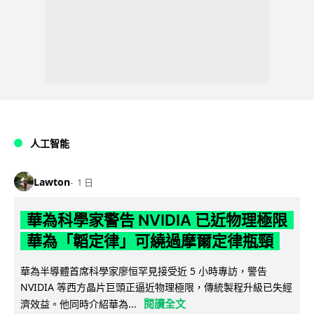
人工智能
Lawton
1 日
華為科學家警告 NVIDIA 已近物理極限
華為「韜定律」可繞過摩爾定律瓶頸
華為半導體首席科學家廖恒罕見接受近 5 小時專訪，警告
NVIDIA 等西方晶片巨頭正逼近物理極限，傳統製程升級已失經
閱讀全文
濟效益。他同時介紹華為...