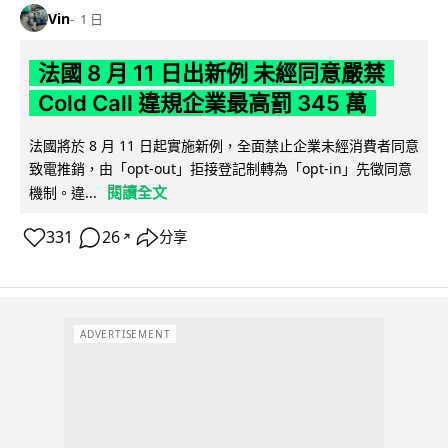
Vin
1 日
法國 8 月 11 日出新例 未經同意嚴禁
Cold Call 違規企業最高罰 345 萬
法國將於 8 月 11 日起實施新例，全面禁止企業未經消費者同意
致電推銷，由「opt-out」拒接登記制轉為「opt-in」先徵同意
閱讀全文
機制。違...
331
26
分享
↗
ADVERTISEMENT