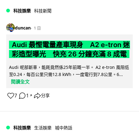
科技娛樂
科技新聞
duncan
1 日
Audi 最慳電量產車現身 A2 e-tron 迷
彩造型曝光 快充 26 分鐘充滿 8 成電
Audi 呢部新車，能耗竟然係25年前嘅一半。 A2 e-tron 風阻低
至0.24，每百公里只需12.8 kWh，一度電行到7.8公里。6...
閱讀全文
7
1
分享
↗
科技娛樂
生活娛樂
城中熱話