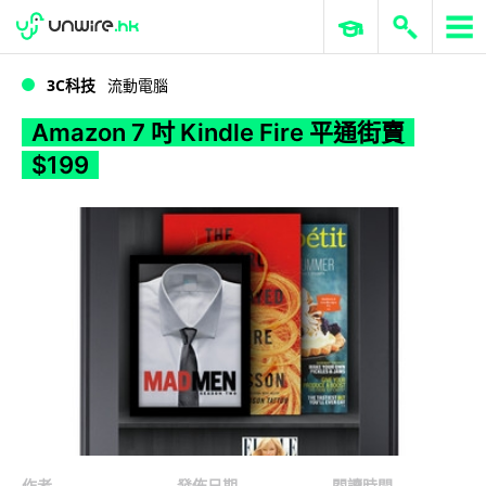
WWDC 2026
GenAI 與雲端科技專區
ERP 與商業 AI
Amazon 7 吋 Kindle Fire 平通街賣 $199
3C科技
流動電腦
Amazon 7 吋 Kindle Fire 平通街賣
$199
作者
發佈日期
閱讀時間