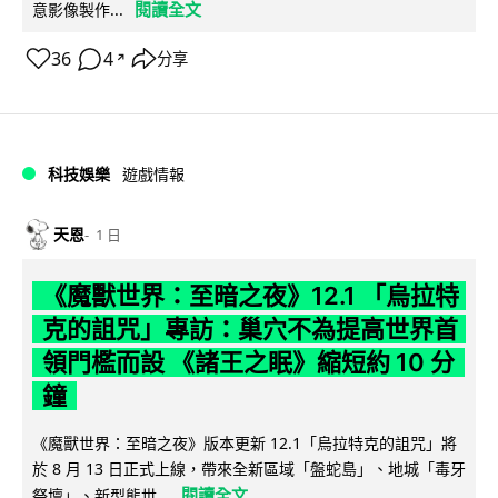
閱讀全文
意影像製作...
36
4
分享
↗
科技娛樂
遊戲情報
天恩
1 日
《魔獸世界：至暗之夜》12.1 「烏拉特
克的詛咒」專訪：巢穴不為提高世界首
領門檻而設 《諸王之眠》縮短約 10 分
鐘
《魔獸世界：至暗之夜》版本更新 12.1「烏拉特克的詛咒」將
於 8 月 13 日正式上線，帶來全新區域「盤蛇島」、地城「毒牙
閱讀全文
祭壇」、新型態世...