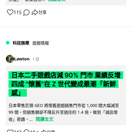
115
分享
科技娛樂
遊戲情報
Lawton
1 日
日本二手遊戲店減 90% 門市 業績反增
四成 "懷舊"在 Z 世代變成最潮「新鮮
感」
日本零售巨頭 GEO 將懷舊遊戲銷售門市從 1,000 間大幅減至
99 間，但銷售額卻不降反升至過往的 1.4 倍。做到「減店增
閱讀全文
收」奇蹟，...