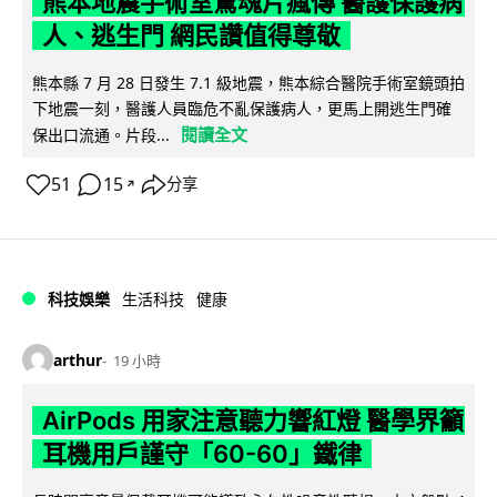
熊本地震手術室驚魂片瘋傳 醫護保護病
人、逃生門 網民讚值得尊敬
熊本縣 7 月 28 日發生 7.1 級地震，熊本綜合醫院手術室鏡頭拍
下地震一刻，醫護人員臨危不亂保護病人，更馬上開逃生門確
閱讀全文
保出口流通。片段...
51
15
分享
↗
科技娛樂
生活科技
健康
arthur
19 小時
AirPods 用家注意聽力響紅燈 醫學界籲
耳機用戶謹守「60-60」鐵律