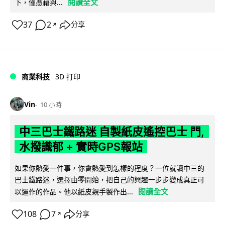
閱讀全文
下，僅憑藉與...
37
2
分享
↗
商業科技
3D 打印
Vin
10 小時
中三巴士鐵路迷 自製紙皮遙控巴士 門,
水撥識郁 + 實時GPS報站
如果你熱愛一件事，你會熱愛到怎樣的程度？一位就讀中三的
巴士鐵路迷，選擇由零開始，把自己的興趣一步步變成真正可
閱讀全文
以運作的作品。他以紙皮親手製作出...
108
7
分享
↗