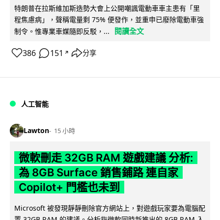
特朗普在拉斯維加斯造勢大會上公開嘲諷電動車車主患有「里
程焦慮病」，聲稱電量剩 75% 便發作，並重申已廢除電動車強
閱讀全文
制令。惟專業車媒隨即反駁，...
386
151
分享
↗
人工智能
Lawton
15 小時
微軟刪走 32GB RAM 遊戲建議 分析:
為 8GB Surface 銷售鋪路 連自家
Copilot+ 門檻也未到
Microsoft 被發現靜靜刪除官方網站上，對遊戲玩家要為電腦配
置 32GB RAM 的建議。分析指微軟同時新推出的 8GB RAM 入