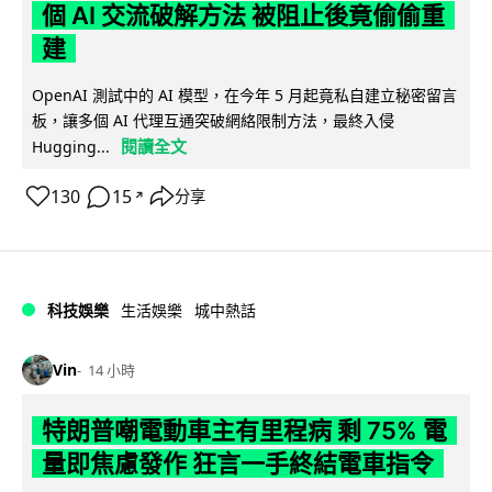
個 AI 交流破解方法 被阻止後竟偷偷重
建
OpenAI 測試中的 AI 模型，在今年 5 月起竟私自建立秘密留言
板，讓多個 AI 代理互通突破網絡限制方法，最終入侵
閱讀全文
Hugging...
130
15
分享
↗
科技娛樂
生活娛樂
城中熱話
Vin
14 小時
特朗普嘲電動車主有里程病 剩 75% 電
量即焦慮發作 狂言一手終結電車指令