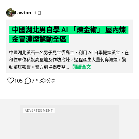
Lawton
1 日
中國湖北男自學 AI 「煉金術」 屋內煉
金冒濃煙驚動全區
中國湖北黃石一名男子見金價高企，利用 AI 自學提煉黃金，在
租住單位私設高壓爐及作坊冶煉，過程產生大量刺鼻濃煙，驚
閱讀全文
動鄰居報警。警方到場揭發整...
105
7
分享
↗
ADVERTISEMENT