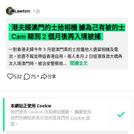
Lawton
1 日
港夫婦澳門的士拾相機 據為己有被的士
Cam 睇到 2 個月後再入境被捕
一對香港夫婦今年 5 月遊澳門乘的士拾獲他人遺留相機及電
池，拾遺不報並帶返香港自用。兩人本月 2 日經港珠澳大橋再
閱讀全文
次入境澳門時，被治安警察局...
532
75
分享
↗
本網站正使用 Cookie
3C科技
家居無線
我們使用 Cookie 改善網站體驗。 繼續使用
我們的網站即表示您同意我們的
Cookie 政
策
。
Vin
1 日