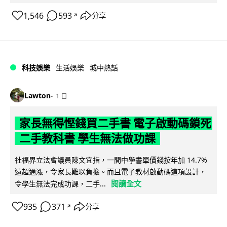
1,546
593
分享
↗
科技娛樂
生活娛樂
城中熱話
Lawton
1 日
家長無得慳錢買二手書 電子啟動碼鎖死
二手教科書 學生無法做功課
社福界立法會議員陳文宜指，一間中學書單價錢按年加 14.7%
遠超通漲，令家長難以負擔。而且電子教材啟動碼這項設計，
閱讀全文
令學生無法完成功課，二手...
935
371
分享
↗