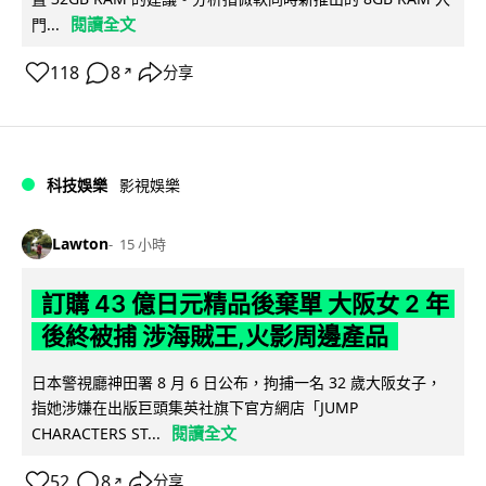
閱讀全文
門...
118
8
分享
↗
科技娛樂
影視娛樂
Lawton
15 小時
訂購 43 億日元精品後棄單 大阪女 2 年
後終被捕 涉海賊王,火影周邊產品
日本警視廳神田署 8 月 6 日公布，拘捕一名 32 歲大阪女子，
指她涉嫌在出版巨頭集英社旗下官方網店「JUMP
閱讀全文
CHARACTERS ST...
52
8
分享
↗