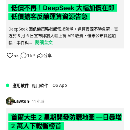
低價不再！DeepSeek 大幅加價在即
低價搶客反釀運算資源告急
DeepSeek 因低價策略掀起需求熱潮，運算資源不勝負荷，官
方於 8 月 6 日宣布即將大幅上調 API 收費，惟未公布具體加
閱讀全文
幅。事件與...
53
16
分享
↗
iOS App
應用軟件
應用軟件
Lawton
11 小時
首爾大生 2 星期開發防曬地圖 一日暴增
2 萬人下載衝榜首