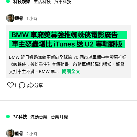
科技娛樂
生活科技
汽車科技
藍骨
1 小時
BMW 車廂熒幕強推蜘蛛俠電影廣告
車主怒轟堪比 iTunes 送 U2 專輯翻版
BMW 近日透過無線更新向全球逾 70 個市場車輛中控熒幕推送
《蜘蛛俠：英雄重生》宣傳動畫，啟動車輛即彈出通知，觸發
閱讀全文
大批車主不滿。BMW 早...
1
分享
3C科技
流動音樂
音樂耳機
藍骨
2 小時