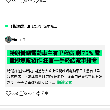
351
45
分享
↗
科技娛樂
生活娛樂
城中熱話
Vin
1 日
特朗普嘲電動車主有里程病 剩 75% 電
量即焦慮發作 狂言一手終結電車指令
特朗普在拉斯維加斯造勢大會上公開嘲諷電動車車主患有「里
程焦慮病」，聲稱電量剩 75% 便發作，並重申已廢除電動車強
閱讀全文
制令。惟專業車媒隨即反駁，...
608
270
分享
↗