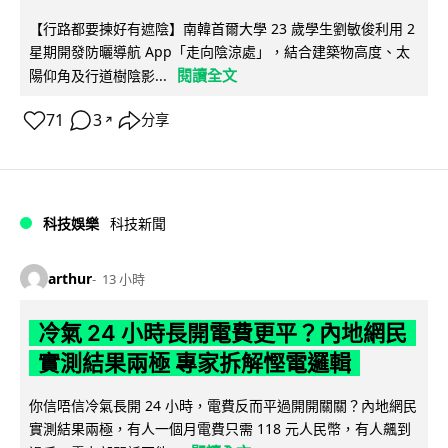
【行路都要揀好有遮陰】南韓首爾大學 23 歲學生劉敏俊利用 2
星期開發防曬導航 App「走向陰涼處」，結合建築物高度、太
閱讀全文
陽仰角及行道樹陰影...
71
3
分享
↗
科技娛樂
科技新聞
arthur
13 小時
冷氣 24 小時長開電費更平？內地網民
實測結果兩極 專家拆解慳電邏輯
你信唔信冷氣長開 24 小時，電費反而平過開開關關？內地網民
實測結果兩極，有人一個月電費只需 118 元人民幣，有人飆到