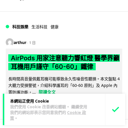
科技娛樂
生活科技
健康
arthur
1 日
AirPods 用家注意聽力響紅燈 醫學界籲
耳機用戶謹守「60-60」鐵律
長時間高音量佩戴耳機可能導致永久性噪音性聽損。本文盤點 4
大聽力受損警號，介紹科學護耳的「60-60 原則」及 Apple 內
閱讀全文
置防護功能，...
本網站正使用 Cookie
20
分享
我們使用 Cookie 改善網站體驗。 繼續使用
我們的網站即表示您同意我們的
Cookie 政
策
。