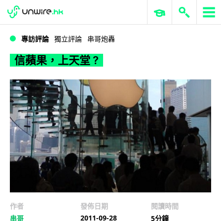
WWDC 2026
GenAI 與雲端科技專區
ERP 與商業 AI
信蘋果，上天堂 ?
專訪評論
獨立評論
串哥炮轟
信蘋果，上天堂 ?
作者
發佈日期
閱讀時間
2011-09-28
串哥
5分鐘