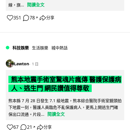
閱讀全文
線，旗...
351
78
分享
↗
科技娛樂
生活娛樂
城中熱話
Lawton
1 日
熊本地震手術室驚魂片瘋傳 醫護保護病
人、逃生門 網民讚值得尊敬
熊本縣 7 月 28 日發生 7.1 級地震，熊本綜合醫院手術室鏡頭拍
下地震一刻，醫護人員臨危不亂保護病人，更馬上開逃生門確
閱讀全文
保出口流通。片段...
67
21
分享
↗