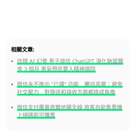
相關文章:
信錯 AI 幻覺,男子誤信 ChatGPT 溴化鈉當鹽
食 3 個月 患妄想症要入精神病院
微信永不推出 "已讀" 功能 騰訊高層：避免
社交壓力 對發送和接收方面都造成負擔
微信支付覆蓋首爾地鐵全線 旅客自助售票機
上掃碼即可購票