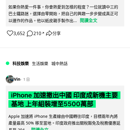
如果你熱愛一件事，你會熱愛到怎樣的程度？一位就讀中三的
巴士鐵路迷，選擇由零開始，把自己的興趣一步步變成真正可
閱讀全文
以運作的作品。他以紙皮親手製作出...
3,652
210
分享
↗
科技娛樂
生活娛樂
城中熱話
Vin
1 日
iPhone 加速撤出中國 印度成新機主要
基地 上年組裝增至5500萬部
Apple 加速將 iPhone 生產線由中國轉往印度，目標兩年內將
產量最高 50% 移至當地。印度政府推出關稅豁免及稅務優惠延
閱讀全文
長至 204...