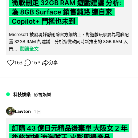
微軟刪走 32GB RAM 遊戲建議 分析:
為 8GB Surface 銷售鋪路 連自家
Copilot+ 門檻也未到
Microsoft 被發現靜靜刪除官方網站上，對遊戲玩家要為電腦配
置 32GB RAM 的建議。分析指微軟同時新推出的 8GB RAM 入
閱讀全文
門...
163
16
分享
↗
科技娛樂
影視娛樂
Lawton
1 日
訂購 43 億日元精品後棄單 大阪女 2 年
後終被捕 涉海賊王,火影周邊產品