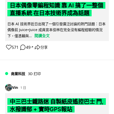
日本偶像零編程知識 靠 AI 搞了一整個
直播系統 在日本技術界成為話題
日本 AI 技術界近日出現了一個引發廣泛討論的熱門話題：日本
偶像前 Juice=Juice 成員宮本佳林在完全沒有編程經驗的情況
閱讀全文
下，僅憑藉與...
571
49
分享
↗
商業科技
3D 打印
Vin
1 日
中三巴士鐵路迷 自製紙皮遙控巴士 門,
水撥識郁 + 實時GPS報站