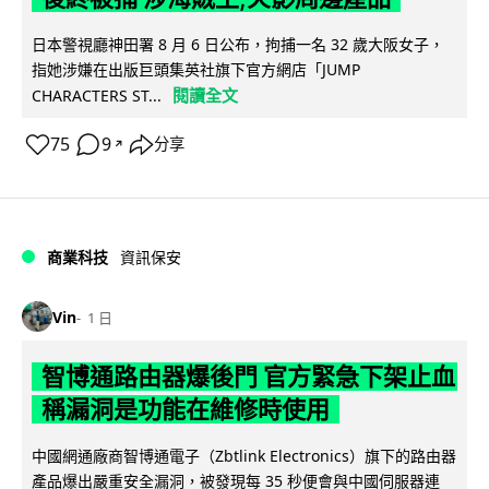
日本警視廳神田署 8 月 6 日公布，拘捕一名 32 歲大阪女子，
指她涉嫌在出版巨頭集英社旗下官方網店「JUMP
閱讀全文
CHARACTERS ST...
75
9
分享
↗
商業科技
資訊保安
Vin
1 日
智博通路由器爆後門 官方緊急下架止血
稱漏洞是功能在維修時使用
中國網通廠商智博通電子（Zbtlink Electronics）旗下的路由器
產品爆出嚴重安全漏洞，被發現每 35 秒便會與中國伺服器連