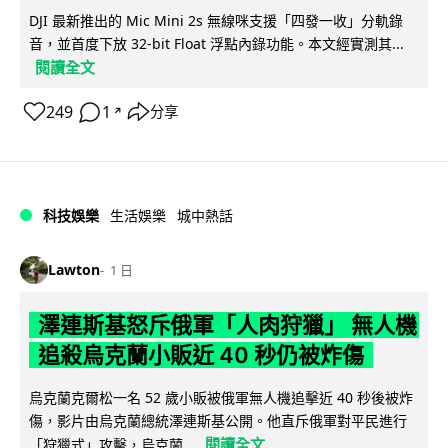
DJI 最新推出的 Mic Mini 2s 無線咪支援「四發一收」分軌錄
音，並首度下放 32-bit Float 浮點內錄功能。本文經實測其...
閱讀全文
249
1
分享
↗
科技娛樂
生活娛樂
城中熱話
Lawton
1 日
澤連斯基怒斥俄軍「人肉狩獵」 無人機
追殺烏克蘭小販近 40 秒仍被炸傷
烏克蘭克爾松一名 52 歲小販被俄軍無人機追擊近 40 秒後被炸
傷，影片由烏克蘭總統澤連斯基公開。他直斥俄軍對平民進行
閱讀全文
「狩獵式」攻擊，烏克蘭...