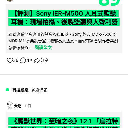
【評測】Sony IER-M500 入耳式監聽
耳機：現場拍攝、後製監聽與人聲利器
談到專業混音專用的聲音監聽耳機，Sony 經典 MDR-7506 到
MDR-M1 專業錄音室耳機都為人熟悉。而現在舞台製作者與創
閱讀全文
意影像製作...
36
4
分享
↗
科技娛樂
遊戲情報
天恩
1 日
《魔獸世界：至暗之夜》12.1 「烏拉特