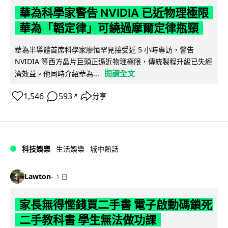
華為科學家警告 NVIDIA 已近物理極限
華為「韜定律」可繞過摩爾定律瓶頸
華為半導體首席科學家廖恒罕見接受近 5 小時專訪，警告
NVIDIA 等西方晶片巨頭正逼近物理極限，傳統製程升級已失經
閱讀全文
濟效益。他同時介紹華為...
1,546
593
分享
↗
科技娛樂
生活娛樂
城中熱話
Lawton
1 日
家長無得慳錢買二手書 電子啟動碼鎖死
二手教科書 學生無法做功課