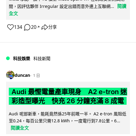
閱讀
間，因評估夥伴 Irregular 設定出錯而意外連上互聯網...
全文
134
20
分享
↗
科技娛樂
科技新聞
duncan
1 日
Audi 最慳電量產車現身 A2 e-tron 迷
彩造型曝光 快充 26 分鐘充滿 8 成電
Audi 呢部新車，能耗竟然係25年前嘅一半。 A2 e-tron 風阻低
至0.24，每百公里只需12.8 kWh，一度電行到7.8公里。6...
閱讀全文