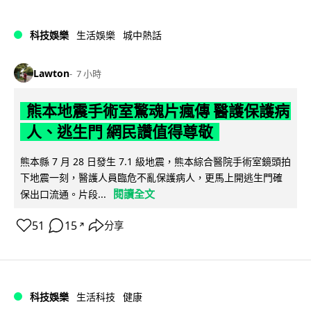
科技娛樂
生活娛樂
城中熱話
Lawton
7 小時
熊本地震手術室驚魂片瘋傳 醫護保護病
人、逃生門 網民讚值得尊敬
熊本縣 7 月 28 日發生 7.1 級地震，熊本綜合醫院手術室鏡頭拍
下地震一刻，醫護人員臨危不亂保護病人，更馬上開逃生門確
閱讀全文
保出口流通。片段...
51
15
分享
↗
科技娛樂
生活科技
健康