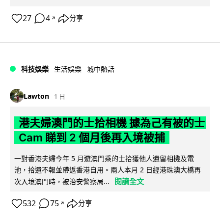
27
4
分享
↗
科技娛樂
生活娛樂
城中熱話
Lawton
1 日
港夫婦澳門的士拾相機 據為己有被的士
Cam 睇到 2 個月後再入境被捕
一對香港夫婦今年 5 月遊澳門乘的士拾獲他人遺留相機及電
池，拾遺不報並帶返香港自用。兩人本月 2 日經港珠澳大橋再
閱讀全文
次入境澳門時，被治安警察局...
532
75
分享
↗