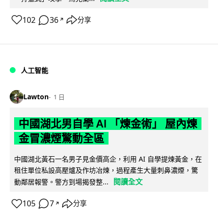
102
36
分享
↗
人工智能
Lawton
1 日
中國湖北男自學 AI 「煉金術」 屋內煉
金冒濃煙驚動全區
中國湖北黃石一名男子見金價高企，利用 AI 自學提煉黃金，在
租住單位私設高壓爐及作坊冶煉，過程產生大量刺鼻濃煙，驚
閱讀全文
動鄰居報警。警方到場揭發整...
105
7
分享
↗