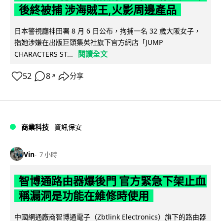
後終被捕 涉海賊王,火影周邊產品
日本警視廳神田署 8 月 6 日公布，拘捕一名 32 歲大阪女子，
指她涉嫌在出版巨頭集英社旗下官方網店「JUMP
閱讀全文
CHARACTERS ST...
52
8
分享
↗
商業科技
資訊保安
Vin
7 小時
智博通路由器爆後門 官方緊急下架止血
稱漏洞是功能在維修時使用
中國網通廠商智博通電子（Zbtlink Electronics）旗下的路由器