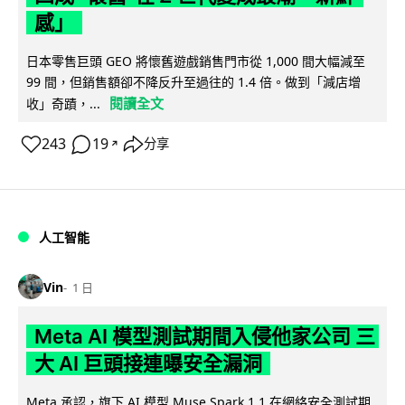
感」
日本零售巨頭 GEO 將懷舊遊戲銷售門市從 1,000 間大幅減至
99 間，但銷售額卻不降反升至過往的 1.4 倍。做到「減店增
閱讀全文
收」奇蹟，...
243
19
分享
↗
人工智能
Vin
1 日
Meta AI 模型測試期間入侵他家公司 三
大 AI 巨頭接連曝安全漏洞
Meta 承認，旗下 AI 模型 Muse Spark 1.1 在網絡安全測試期