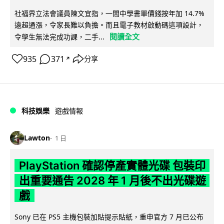
社福界立法會議員陳文宜指，一間中學書單價錢按年加 14.7%
遠超通漲，令家長難以負擔。而且電子教材啟動碼這項設計，
閱讀全文
令學生無法完成功課，二手...
935
371
分享
↗
科技娛樂
遊戲情報
Lawton
1 日
PlayStation 確認停產實體光碟 包裝印
出重要通告 2028 年 1 月後不出光碟遊
戲
Sony 已在 PS5 主機包裝加貼提示貼紙，重申官方 7 月已公布