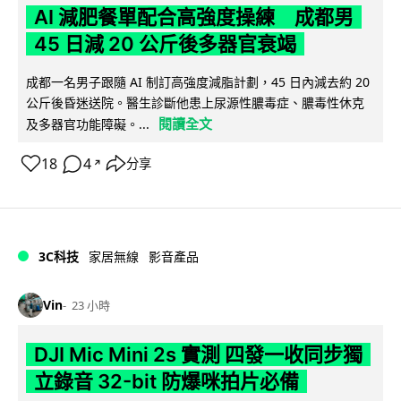
AI 減肥餐單配合高強度操練 成都男
45 日減 20 公斤後多器官衰竭
成都一名男子跟隨 AI 制訂高強度減脂計劃，45 日內減去約 20
公斤後昏迷送院。醫生診斷他患上尿源性膿毒症、膿毒性休克
閱讀全文
及多器官功能障礙。...
18
4
分享
↗
3C科技
家居無線
影音產品
Vin
23 小時
DJI Mic Mini 2s 實測 四發一收同步獨
立錄音 32-bit 防爆咪拍片必備