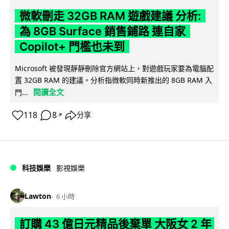
微軟刪走 32GB RAM 遊戲建議 分析:
為 8GB Surface 銷售鋪路 連自家
Copilot+ 門檻也未到
Microsoft 被發現靜靜刪除官方網站上，對遊戲玩家要為電腦配
置 32GB RAM 的建議。分析指微軟同時新推出的 8GB RAM 入
閱讀全文
門...
118
8
分享
↗
科技娛樂
影視娛樂
Lawton
6 小時
訂購 43 億日元精品後棄單 大阪女 2 年