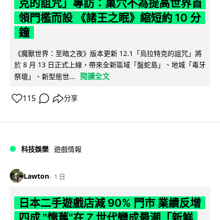
克的詛咒」專訪：巢穴不為提高世界首
領門檻而設 《諸王之眠》縮短約 10 分
鐘
《魔獸世界：至暗之夜》版本更新 12.1「烏拉特克的詛咒」將
於 8 月 13 日正式上線，帶來全新區域「盤蛇島」、地城「毒牙
閱讀全文
祭壇」、新型態世...
115
分享
科技娛樂
遊戲情報
Lawton
1 日
日本二手遊戲店減 90% 門市 業績反增
四成 "懷舊"在 Z 世代變成最潮「新鮮