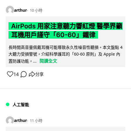
arthur
10 小時
AirPods 用家注意聽力響紅燈 醫學界籲
耳機用戶謹守「60-60」鐵律
長時間高音量佩戴耳機可能導致永久性噪音性聽損。本文盤點 4
大聽力受損警號，介紹科學護耳的「60-60 原則」及 Apple 內
閱讀全文
置防護功能，...
14
分享
人工智能
arthur
11 小時