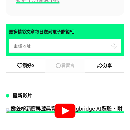
📮
更多精彩文章每日送到電子郵箱
讚好
0
看留言
分享
最新影片