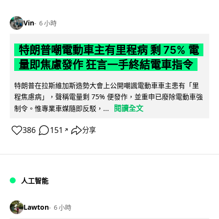
Vin
6 小時
特朗普嘲電動車主有里程病 剩 75% 電
量即焦慮發作 狂言一手終結電車指令
特朗普在拉斯維加斯造勢大會上公開嘲諷電動車車主患有「里
程焦慮病」，聲稱電量剩 75% 便發作，並重申已廢除電動車強
閱讀全文
制令。惟專業車媒隨即反駁，...
386
151
分享
↗
人工智能
Lawton
6 小時