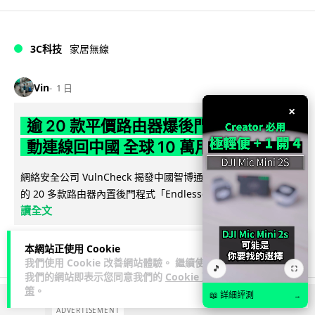
3C科技
家居無線
Vin
1 日
×
逾 20 款平價路由器爆後門 每 35 秒自
動連線回中國 全球 10 萬用家私隱堪憂
網絡安全公司 VulnCheck 揭發中國智博通電子（Zbtlink）生產
閱
的 20 多款路由器內置後門程式「Endlessdoors」（無盡...
讀全文
964
221
分享
↗
本網站正使用 Cookie
我們使用 Cookie 改善網站體驗。 繼續使用
🎵
⛶
我們的網站即表示您同意我們的
Cookie 政
策
。
📖 詳細評測
→
ADVERTISEMENT