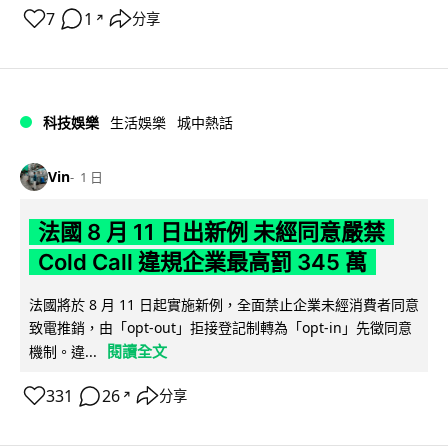
7
1
分享
↗
科技娛樂
生活娛樂
城中熱話
Vin
1 日
法國 8 月 11 日出新例 未經同意嚴禁
Cold Call 違規企業最高罰 345 萬
法國將於 8 月 11 日起實施新例，全面禁止企業未經消費者同意
致電推銷，由「opt-out」拒接登記制轉為「opt-in」先徵同意
閱讀全文
機制。違...
331
26
分享
↗