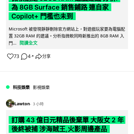
為 8GB Surface 銷售鋪路 連自家
Copilot+ 門檻也未到
Microsoft 被發現靜靜刪除官方網站上，對遊戲玩家要為電腦配
置 32GB RAM 的建議。分析指微軟同時新推出的 8GB RAM 入
閱讀全文
門...
73
4
分享
↗
科技娛樂
影視娛樂
Lawton
3 小時
訂購 43 億日元精品後棄單 大阪女 2 年
後終被捕 涉海賊王,火影周邊產品