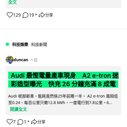
全文
129
19
分享
↗
科技娛樂
科技新聞
duncan
1 日
Audi 最慳電量產車現身 A2 e-tron 迷
彩造型曝光 快充 26 分鐘充滿 8 成電
Audi 呢部新車，能耗竟然係25年前嘅一半。 A2 e-tron 風阻低
至0.24，每百公里只需12.8 kWh，一度電行到7.8公里。6...
閱讀全文
7
1
分享
↗