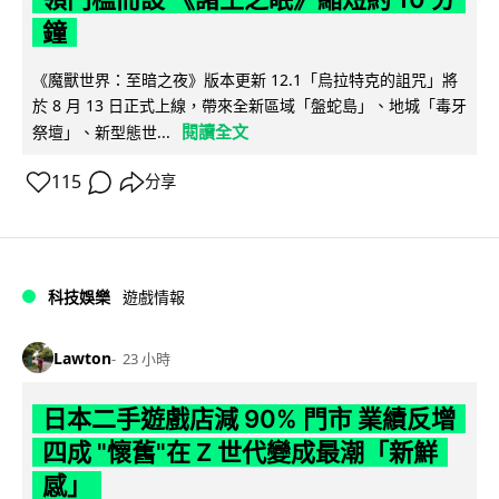
鐘
《魔獸世界：至暗之夜》版本更新 12.1「烏拉特克的詛咒」將
於 8 月 13 日正式上線，帶來全新區域「盤蛇島」、地城「毒牙
閱讀全文
祭壇」、新型態世...
115
分享
科技娛樂
遊戲情報
Lawton
23 小時
日本二手遊戲店減 90% 門市 業績反增
四成 "懷舊"在 Z 世代變成最潮「新鮮
感」