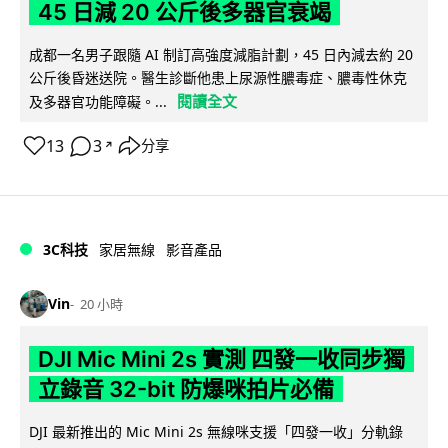
45 日減 20 公斤後多器官衰竭
成都一名男子跟隨 AI 制訂高強度減脂計劃，45 日內減去約 20
公斤後昏迷送院。醫生診斷他患上尿源性膿毒症、膿毒性休克
閱讀全文
及多器官功能障礙。...
13
3
分享
↗
3C科技
家居無線
影音產品
Vin
20 小時
DJI Mic Mini 2s 實測 四發一收同步獨
立錄音 32-bit 防爆咪拍片必備
DJI 最新推出的 Mic Mini 2s 無線咪支援「四發一收」分軌錄