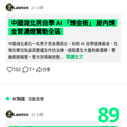
Lawton
21 小時
中國湖北男自學 AI 「煉金術」 屋內煉
金冒濃煙驚動全區
中國湖北黃石一名男子見金價高企，利用 AI 自學提煉黃金，在
租住單位私設高壓爐及作坊冶煉，過程產生大量刺鼻濃煙，驚
閱讀全文
動鄰居報警。警方到場揭發整...
102
7
分享
↗
3C科技
流動音樂
89
Lawton
22 小時