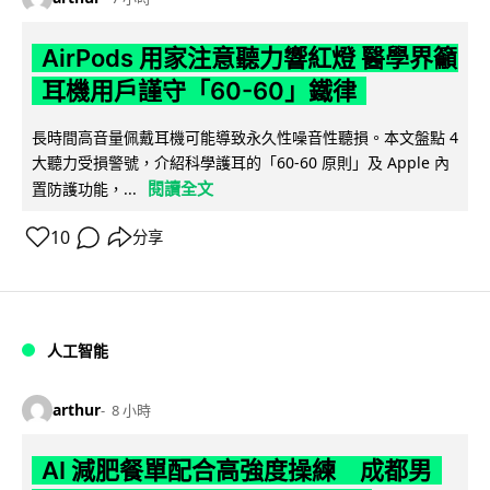
AirPods 用家注意聽力響紅燈 醫學界籲
耳機用戶謹守「60-60」鐵律
長時間高音量佩戴耳機可能導致永久性噪音性聽損。本文盤點 4
大聽力受損警號，介紹科學護耳的「60-60 原則」及 Apple 內
閱讀全文
置防護功能，...
10
分享
人工智能
arthur
8 小時
AI 減肥餐單配合高強度操練 成都男