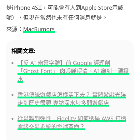
是iPhone 4SII，可能會有人到Apple Store示威
呢），但現在當然也未有任何消息就是。
來源：
MacRumors
相關文章:
【反 AI 幽靈字體】前 Google 經理創
「Ghost Font」 肉眼睇得清、AI 睇到一頭霧
水
香港傳統遊戲店怎樣活下去？ 實體遊戲光碟
走到歷史盡頭 專訪深水埗多間遊戲店
從災難到彈性：Fidelity 如何透過 AWS 打造
零級交易系統的雲端革命？