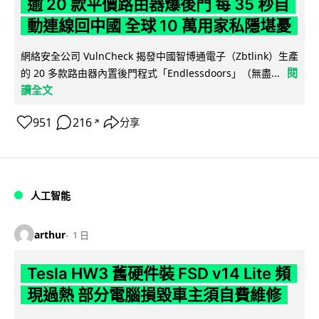
逾 20 款平價路由器爆後門 每 35 秒自
動連線回中國 全球 10 萬用家私隱堪憂
網絡安全公司 VulnCheck 揭發中國智博通電子（Zbtlink）生產
閱
的 20 多款路由器內置後門程式「Endlessdoors」（無盡...
讀全文
951
216
分享
↗
人工智能
arthur
1 日
Tesla HW3 舊硬件裝 FSD v14 Lite 頻
現過熱 部分電腦損毀車主須自費維修