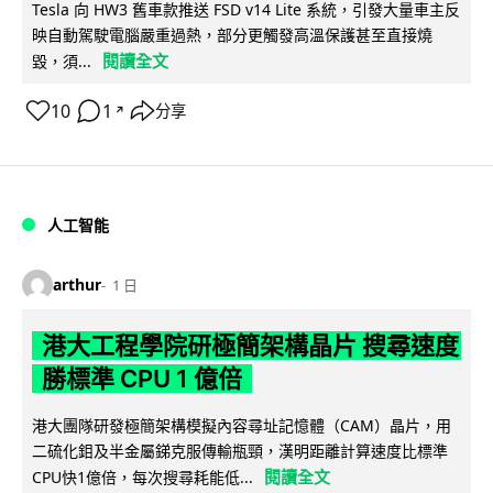
Tesla 向 HW3 舊車款推送 FSD v14 Lite 系統，引發大量車主反
映自動駕駛電腦嚴重過熱，部分更觸發高溫保護甚至直接燒
閱讀全文
毀，須...
10
1
分享
↗
人工智能
arthur
1 日
港大工程學院研極簡架構晶片 搜尋速度
勝標準 CPU 1 億倍
港大團隊研發極簡架構模擬內容尋址記憶體（CAM）晶片，用
二硫化鉬及半金屬銻克服傳輸瓶頸，漢明距離計算速度比標準
閱讀全文
CPU快1億倍，每次搜尋耗能低...