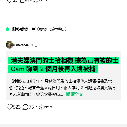
27
4
分享
科技娛樂
生活娛樂
城中熱話
Lawton
1 日
港夫婦澳門的士拾相機 據為己有被的士
Cam 睇到 2 個月後再入境被捕
一對香港夫婦今年 5 月遊澳門乘的士拾獲他人遺留相機及電
池，拾遺不報並帶返香港自用。兩人本月 2 日經港珠澳大橋再
閱讀全文
次入境澳門時，被治安警察局...
523
75
分享
↗