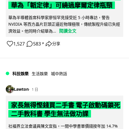
華為「韜定律」可繞過摩爾定律瓶頸
華為半導體首席科學家廖恒罕見接受近 5 小時專訪，警告
NVIDIA 等西方晶片巨頭正逼近物理極限，傳統製程升級已失經
閱讀全文
濟效益。他同時介紹華為...
1,527
583
分享
↗
科技娛樂
生活娛樂
城中熱話
Lawton
1 日
家長無得慳錢買二手書 電子啟動碼鎖死
二手教科書 學生無法做功課
社福界立法會議員陳文宜指，一間中學書單價錢按年加 14.7%