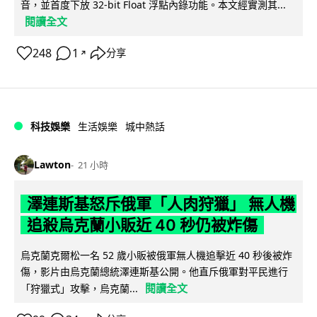
音，並首度下放 32-bit Float 浮點內錄功能。本文經實測其...
閱讀全文
248
1
分享
↗
科技娛樂
生活娛樂
城中熱話
Lawton
21 小時
澤連斯基怒斥俄軍「人肉狩獵」 無人機
追殺烏克蘭小販近 40 秒仍被炸傷
烏克蘭克爾松一名 52 歲小販被俄軍無人機追擊近 40 秒後被炸
傷，影片由烏克蘭總統澤連斯基公開。他直斥俄軍對平民進行
閱讀全文
「狩獵式」攻擊，烏克蘭...