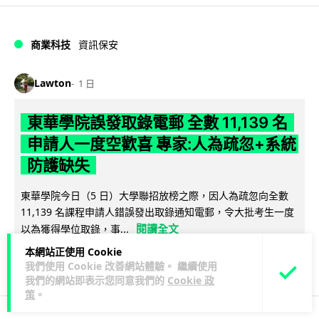
商業科技
資訊保安
Lawton
1 日
東華學院誤發取錄電郵 全數 11,139 名
申請人一度空歡喜 專家:人為疏忽+系統
防護缺失
東華學院今日（5 日）大學聯招放榜之際，因人為疏忽向全數
11,139 名課程申請人錯誤發出取錄通知電郵，令大批考生一度
閱讀全文
以為獲得學位取錄，事...
本網站正使用 Cookie
149
17
分享
↗
我們使用 Cookie 改善網站體驗。 繼續使用
我們的網站即表示您同意我們的
Cookie 政
策
。