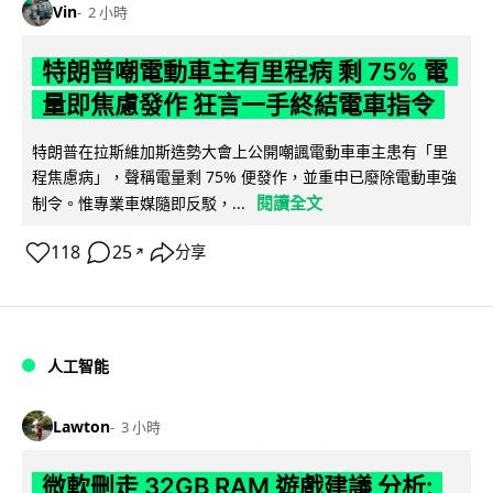
Vin
2 小時
特朗普嘲電動車主有里程病 剩 75% 電
量即焦慮發作 狂言一手終結電車指令
特朗普在拉斯維加斯造勢大會上公開嘲諷電動車車主患有「里
程焦慮病」，聲稱電量剩 75% 便發作，並重申已廢除電動車強
閱讀全文
制令。惟專業車媒隨即反駁，...
118
25
分享
↗
人工智能
Lawton
3 小時
微軟刪走 32GB RAM 遊戲建議 分析: