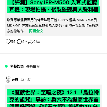
【評測】Sony IER-M500 入耳式監聽
耳機：現場拍攝、後製監聽與人聲利器
談到專業混音專用的聲音監聽耳機，Sony 經典 MDR-7506 到
MDR-M1 專業錄音室耳機都為人熟悉。而現在舞台製作者與創
閱讀全文
意影像製作...
34
4
分享
↗
科技娛樂
遊戲情報
天恩
22 小時
《魔獸世界：至暗之夜》12.1 「烏拉特
克的詛咒」專訪：巢穴不為提高世界首
領門檻而設 《諸王之眠》縮短約 10 分