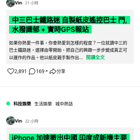
Vin
21 小時
中三巴士鐵路迷 自製紙皮遙控巴士 門,
水撥識郁 + 實時GPS報站
如果你熱愛一件事，你會熱愛到怎樣的程度？一位就讀中三的
巴士鐵路迷，選擇由零開始，把自己的興趣一步步變成真正可
閱讀全文
以運作的作品。他以紙皮親手製作出...
2,891
169
分享
↗
科技娛樂
生活娛樂
城中熱話
Vin
22 小時
iPhone 加速撤出中國 印度成新機主要