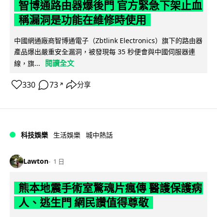
智博通路由器爆後門 官方緊急下架止血
稱漏洞是功能在維修時使用
中國網通廠商智博通電子（Zbtlink Electronics）旗下的路由器
產品爆出嚴重安全漏洞，被發現每 35 秒便會與中國伺服器連
閱讀全文
線，旗...
330
73
分享
↗
科技娛樂
生活娛樂
城中熱話
Lawton
1 日
熊本地震手術室驚魂片瘋傳 醫護保護病
人、逃生門 網民讚值得尊敬