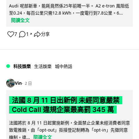
Audi 呢部新車，能耗竟然係25年前嘅一半。 A2 e-tron 風阻低
至0.24，每百公里只需12.8 kWh，一度電行到7.8公里。6...
閱讀全文
7
1
分享
↗
科技娛樂
生活娛樂
城中熱話
Vin
2 日
法國 8 月 11 日出新例 未經同意嚴禁
Cold Call 違規企業最高罰 345 萬
法國將於 8 月 11 日起實施新例，全面禁止企業未經消費者同意
致電推銷，由「opt-out」拒接登記制轉為「opt-in」先徵同意
閱讀全文
機制。違...