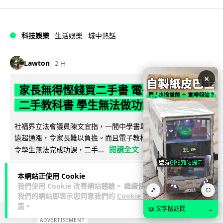
科技娛樂
生活娛樂
城中熱話
Lawton
2 日
×
家長無得慳錢買二手書 電子啟動碼鎖死
二手教科書 學生無法做功課
社福界立法會議員陳文宜指，一間中學書單價錢按年加 14.7%
遠超通漲，令家長難以負擔。而且電子教材啟動碼這項設計，
閱讀全文
令學生無法完成功課，二手...
986
381
分享
↗
本網站正使用 Cookie
我們使用 Cookie 改善網站體驗。 繼續使用
🎵
⛶
我們的網站即表示您同意我們的
Cookie 政
策
。
📖 文字版訪問
→
ADVERTISEMENT