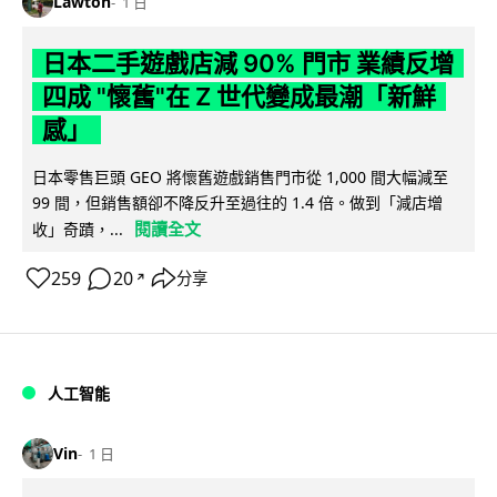
Lawton
1 日
日本二手遊戲店減 90% 門市 業績反增
四成 "懷舊"在 Z 世代變成最潮「新鮮
感」
日本零售巨頭 GEO 將懷舊遊戲銷售門市從 1,000 間大幅減至
99 間，但銷售額卻不降反升至過往的 1.4 倍。做到「減店增
閱讀全文
收」奇蹟，...
259
20
分享
↗
人工智能
Vin
1 日