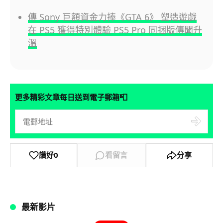
傳 Sony 巨額資金力捧《GTA 6》 塑造遊戲
在 PS5 獲得特別體驗 PS5 Pro 同捆版傳聞升
溫
📮
更多精彩文章每日送到電子郵箱
讚好
0
看留言
分享
最新影片