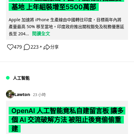
基地 上年組裝增至5500萬部
Apple 加速將 iPhone 生產線由中國轉往印度，目標兩年內將
產量最高 50% 移至當地。印度政府推出關稅豁免及稅務優惠延
閱讀全文
長至 204...
479
223
分享
↗
人工智能
Lawton
23 小時
OpenAI 人工智能竟私自建留言板 讓多
個 AI 交流破解方法 被阻止後竟偷偷重
建