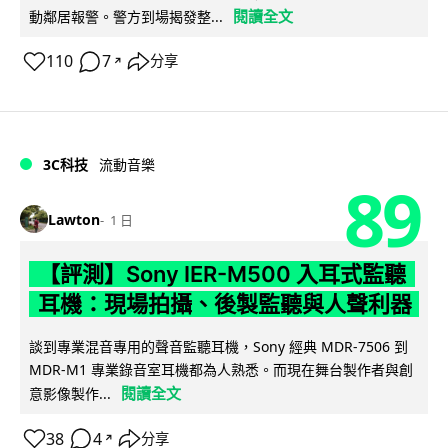
閱讀全文
動鄰居報警。警方到場揭發整...
110
7
分享
↗
3C科技
流動音樂
89
Lawton
1 日
【評測】Sony IER-M500 入耳式監聽
耳機：現場拍攝、後製監聽與人聲利器
談到專業混音專用的聲音監聽耳機，Sony 經典 MDR-7506 到
MDR-M1 專業錄音室耳機都為人熟悉。而現在舞台製作者與創
閱讀全文
意影像製作...
38
4
分享
↗