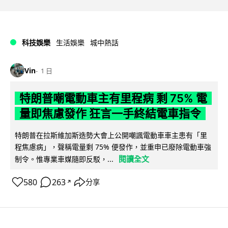
科技娛樂
生活娛樂
城中熱話
Vin
1 日
特朗普嘲電動車主有里程病 剩 75% 電
量即焦慮發作 狂言一手終結電車指令
特朗普在拉斯維加斯造勢大會上公開嘲諷電動車車主患有「里
程焦慮病」，聲稱電量剩 75% 便發作，並重申已廢除電動車強
閱讀全文
制令。惟專業車媒隨即反駁，...
580
263
分享
↗