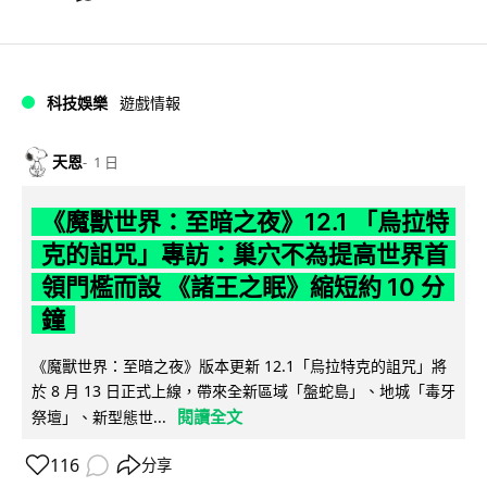
科技娛樂
遊戲情報
天恩
1 日
《魔獸世界：至暗之夜》12.1 「烏拉特
克的詛咒」專訪：巢穴不為提高世界首
領門檻而設 《諸王之眠》縮短約 10 分
鐘
《魔獸世界：至暗之夜》版本更新 12.1「烏拉特克的詛咒」將
於 8 月 13 日正式上線，帶來全新區域「盤蛇島」、地城「毒牙
閱讀全文
祭壇」、新型態世...
116
分享