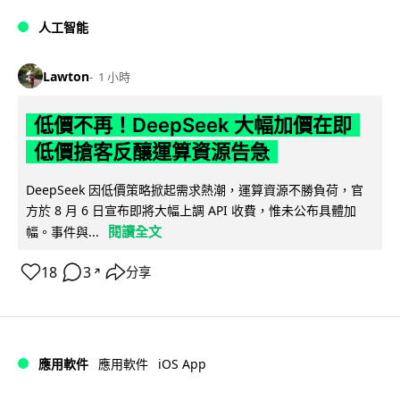
人工智能
Lawton
1 小時
低價不再！DeepSeek 大幅加價在即
低價搶客反釀運算資源告急
DeepSeek 因低價策略掀起需求熱潮，運算資源不勝負荷，官
方於 8 月 6 日宣布即將大幅上調 API 收費，惟未公布具體加
閱讀全文
幅。事件與...
18
3
分享
↗
iOS App
應用軟件
應用軟件