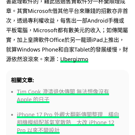
書處理軟件的，藉此透過售賣軟件分一杯羹順理成
章。
其實Microsoft借其他平台來賺錢的招數亦非首
次，透過專利權收益，每售出一部Android手機或
平板電腦，Microsoft都有數美元的收入；如傳聞屬
實，加上皇牌軟件Office於另一龍頭iPad上推出，
就算Windows Phone和自家Tablet的發展緩慢，財
源依然滾滾來。來源：
Ubergizmo
相關文章:
Tim Cook 澄清退休傳聞 無法想像沒有
Apple 的日子
iPhone 17 Pro 外觀大翻新傳聞整理 橫向
相機模組配蒸氣室散熱 大改 iPhone 12
Pro 以來不變設計