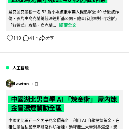
烏克蘭克爾松一名 52 歲小販被俄軍無人機追擊近 40 秒後被炸
傷，影片由烏克蘭總統澤連斯基公開。他直斥俄軍對平民進行
閱讀全文
「狩獵式」攻擊，烏克蘭...
119
41
分享
↗
人工智能
Lawton
1 日
中國湖北男自學 AI 「煉金術」 屋內煉
金冒濃煙驚動全區
中國湖北黃石一名男子見金價高企，利用 AI 自學提煉黃金，在
租住單位私設高壓爐及作坊冶煉，過程產生大量刺鼻濃煙，驚