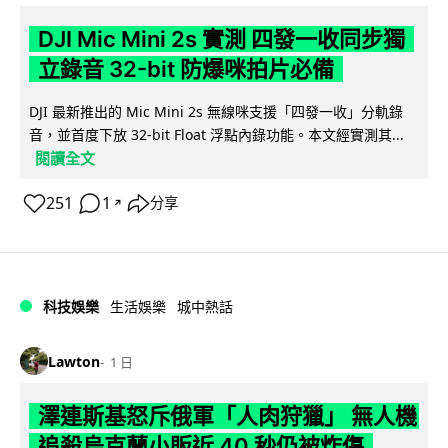
DJI Mic Mini 2s 實測 四發一收同步獨
立錄音 32-bit 防爆咪拍片必備
DJI 最新推出的 Mic Mini 2s 無線咪支援「四發一收」分軌錄
音，並首度下放 32-bit Float 浮點內錄功能。本文經實測其...
閱讀全文
251
1
分享
↗
科技娛樂
生活娛樂
城中熱話
Lawton
1 日
澤連斯基怒斥俄軍「人肉狩獵」 無人機
追殺烏克蘭小販近 40 秒仍被炸傷