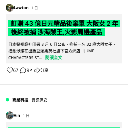
Lawton
1 日
訂購 43 億日元精品後棄單 大阪女 2 年
後終被捕 涉海賊王,火影周邊產品
日本警視廳神田署 8 月 6 日公布，拘捕一名 32 歲大阪女子，
指她涉嫌在出版巨頭集英社旗下官方網店「JUMP
閱讀全文
CHARACTERS ST...
67
9
分享
↗
商業科技
資訊保安
Vin
1 日