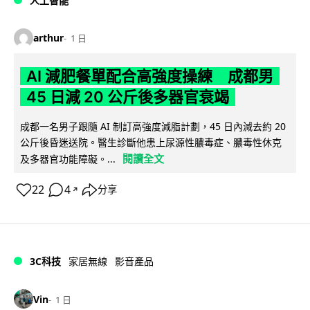
人工智能
arthur
1 日
AI 減肥餐單配合高強度操練 成都男
45 日減 20 公斤後多器官衰竭
成都一名男子跟隨 AI 制訂高強度減脂計劃，45 日內減去約 20
公斤後昏迷送院。醫生診斷他患上尿源性膿毒症、膿毒性休克
閱讀全文
及多器官功能障礙。...
22
4
分享
↗
3C科技
家居無線
影音產品
Vin
1 日