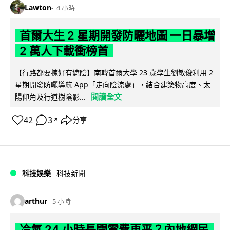
Lawton
4 小時
首爾大生 2 星期開發防曬地圖 一日暴增
2 萬人下載衝榜首
【行路都要揀好有遮陰】南韓首爾大學 23 歲學生劉敏俊利用 2
星期開發防曬導航 App「走向陰涼處」，結合建築物高度、太
閱讀全文
陽仰角及行道樹陰影...
42
3
分享
↗
科技娛樂
科技新聞
arthur
5 小時
冷氣 24 小時長開電費更平？內地網民