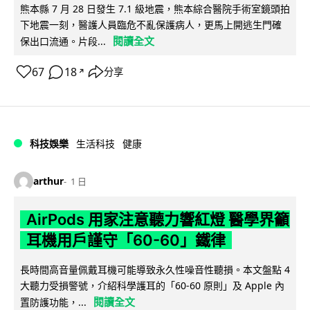
熊本縣 7 月 28 日發生 7.1 級地震，熊本綜合醫院手術室鏡頭拍
下地震一刻，醫護人員臨危不亂保護病人，更馬上開逃生門確
閱讀全文
保出口流通。片段...
67
18
分享
↗
科技娛樂
生活科技
健康
arthur
1 日
AirPods 用家注意聽力響紅燈 醫學界籲
耳機用戶謹守「60-60」鐵律
長時間高音量佩戴耳機可能導致永久性噪音性聽損。本文盤點 4
大聽力受損警號，介紹科學護耳的「60-60 原則」及 Apple 內
閱讀全文
置防護功能，...