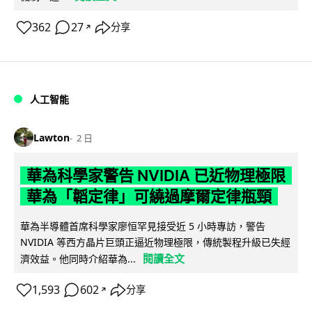
362
27
分享
↗
人工智能
Lawton
2 日
華為科學家警告 NVIDIA 已近物理極限
華為「韜定律」可繞過摩爾定律瓶頸
華為半導體首席科學家廖恒罕見接受近 5 小時專訪，警告
NVIDIA 等西方晶片巨頭正逼近物理極限，傳統製程升級已失經
閱讀全文
濟效益。他同時介紹華為...
1,593
602
分享
↗