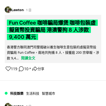
Lawton
1 日
Fun Coffee 咖啡騙局爆煲 咖啡包裝虛
擬貨幣投資騙局 港澳警拘 8 人涉款
9,400 萬元
香港警方聯同澳門司警搗破以養生咖啡生意包裝的虛擬貨幣投
資騙局 Fun Coffee，兩地共拘捕 8 人，接獲逾 200 宗舉報，涉
閱讀全文
款 9,4...
119
10
分享
↗
科技娛樂
生活科技
智慧城市