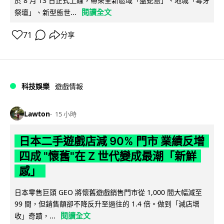
於 8 月 13 日正式上線，帶來全新區域「盤蛇島」、地城「毒牙
閱讀全文
祭壇」、新型態世...
71
分享
科技娛樂
遊戲情報
Lawton
15 小時
日本二手遊戲店減 90% 門市 業績反增
四成 "懷舊"在 Z 世代變成最潮「新鮮
感」
日本零售巨頭 GEO 將懷舊遊戲銷售門市從 1,000 間大幅減至
99 間，但銷售額卻不降反升至過往的 1.4 倍。做到「減店增
閱讀全文
收」奇蹟，...