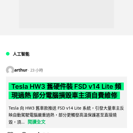
人工智能
arthur
23 小時
Tesla HW3 舊硬件裝 FSD v14 Lite 頻
現過熱 部分電腦損毀車主須自費維修
Tesla 向 HW3 舊車款推送 FSD v14 Lite 系統，引發大量車主反
映自動駕駛電腦嚴重過熱，部分更觸發高溫保護甚至直接燒
閱讀全文
毀，須...