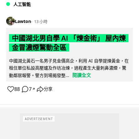
人工智能
Lawton
13 小時
中國湖北男自學 AI 「煉金術」 屋內煉
金冒濃煙驚動全區
中國湖北黃石一名男子見金價高企，利用 AI 自學提煉黃金，在
租住單位私設高壓爐及作坊冶煉，過程產生大量刺鼻濃煙，驚
閱讀全文
動鄰居報警。警方到場揭發整...
88
7
分享
↗
ADVERTISEMENT