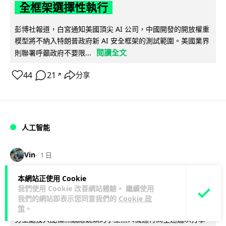
全框架選擇性執行
彭博社報道，白宮通知美國頂尖 AI 公司，中國開發的開放權重
模型將不納入特朗普政府新 AI 安全框架的測試範圍。美國業界
閱讀全文
則聯署呼籲政府不要限...
44
21
分享
↗
人工智能
Vin
1 日
本網站正使用 Cookie
地盤偷吸煙難逃高空法眼 勞工處出動熱
我們使用 Cookie 改善網站體驗。 繼續使用
感無人機 擬加 AI 人臉識別精準執法
我們的網站即表示您同意我們的
Cookie 政
策
。
勞工處投入配備熱感應鏡頭的小型無人機進行高空巡邏以打擊