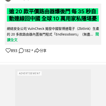
逾 20 款平價路由器爆後門 每 35 秒自
動連線回中國 全球 10 萬用家私隱堪憂
網絡安全公司 VulnCheck 揭發中國智博通電子（Zbtlink）生產
閱
的 20 多款路由器內置後門程式「Endlessdoors」（無盡...
讀全文
893
182
分享
↗
ADVERTISEMENT