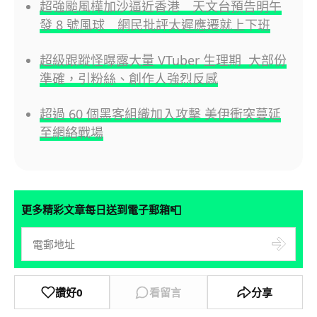
超強颱風樺加沙逼近香港 天文台預告明午
發 8 號風球 網民批評太遲應遷就上下班
超級跟蹤怪曝露大量 VTuber 生理期 大部份
準確，引粉絲、創作人強烈反感
超過 60 個黑客組織加入攻擊 美伊衝突蔓延
至網絡戰場
📮
更多精彩文章每日送到電子郵箱
讚好
0
看留言
分享