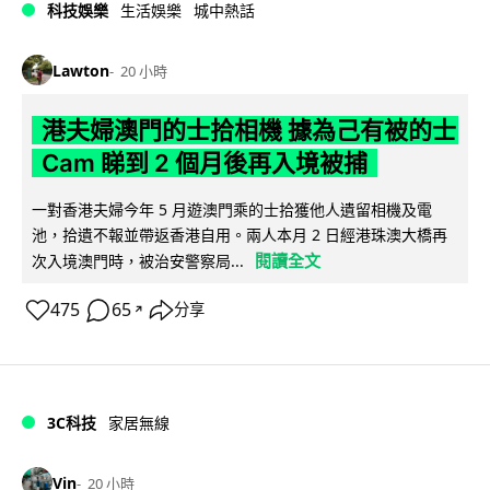
科技娛樂
生活娛樂
城中熱話
Lawton
20 小時
港夫婦澳門的士拾相機 據為己有被的士
Cam 睇到 2 個月後再入境被捕
一對香港夫婦今年 5 月遊澳門乘的士拾獲他人遺留相機及電
池，拾遺不報並帶返香港自用。兩人本月 2 日經港珠澳大橋再
閱讀全文
次入境澳門時，被治安警察局...
475
65
分享
↗
3C科技
家居無線
Vin
20 小時