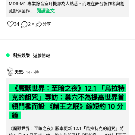
MDR-M1 專業錄音室耳機都為人熟悉。而現在舞台製作者與創
閱讀全文
意影像製作...
34
2
分享
↗
科技娛樂
遊戲情報
天恩
14 小時
《魔獸世界：至暗之夜》12.1 「烏拉特
克的詛咒」專訪：巢穴不為提高世界首
領門檻而設 《諸王之眠》縮短約 10 分
鐘
《魔獸世界：至暗之夜》版本更新 12.1「烏拉特克的詛咒」將