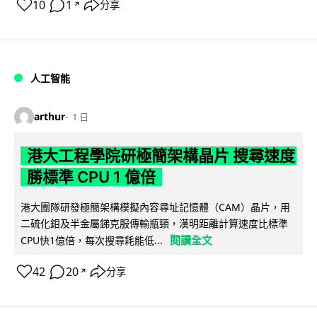
10
1
分享
↗
人工智能
arthur
1 日
港大工程學院研極簡架構晶片 搜尋速度
勝標準 CPU 1 億倍
港大團隊研發極簡架構模擬內容尋址記憶體（CAM）晶片，用
二硫化鉬及半金屬銻克服傳輸瓶頸，漢明距離計算速度比標準
閱讀全文
CPU快1億倍，每次搜尋耗能低...
42
20
分享
↗