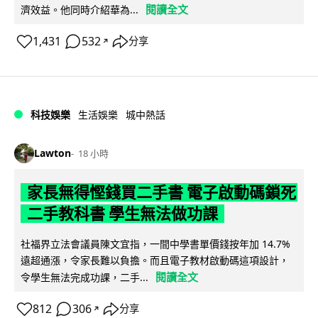
閱讀全文
濟效益。他同時介紹華為...
1,431
532
分享
↗
科技娛樂
生活娛樂
城中熱話
Lawton
18 小時
家長無得慳錢買二手書 電子啟動碼鎖死
二手教科書 學生無法做功課
社福界立法會議員陳文宜指，一間中學書單價錢按年加 14.7%
遠超通漲，令家長難以負擔。而且電子教材啟動碼這項設計，
閱讀全文
令學生無法完成功課，二手...
812
306
分享
↗