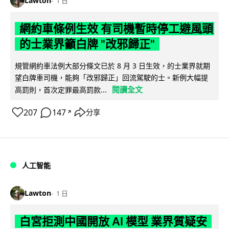
Lawton
1 日
網約車條例生效 有司機暫時停工避風頭
的士業界籲白牌 "改邪歸正"
規管網約車法例大部分條文已於 8 月 3 日生效，的士業界就期
望白牌車司機，能夠「改邪歸正」回流駕駛的士。新例大幅提
閱讀全文
高罰則，首次定罪最高罰款...
207
147
分享
↗
人工智能
Lawton
1 日
白宮拒測中國開放 AI 模型 業界質疑安