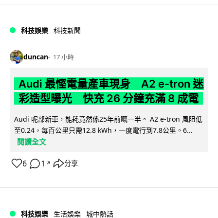
科技娛樂
科技新聞
duncan
17 小時
Audi 最慳電量產車現身 A2 e-tron 迷
彩造型曝光 快充 26 分鐘充滿 8 成電
Audi 呢部新車，能耗竟然係25年前嘅一半。 A2 e-tron 風阻低
至0.24，每百公里只需12.8 kWh，一度電行到7.8公里。6...
閱讀全文
6
1
分享
↗
科技娛樂
生活娛樂
城中熱話