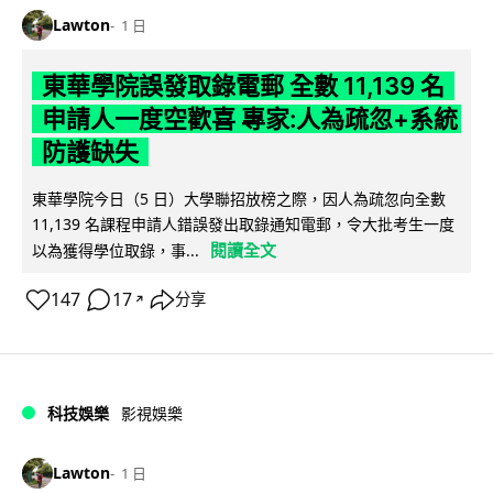
Lawton
1 日
東華學院誤發取錄電郵 全數 11,139 名
申請人一度空歡喜 專家:人為疏忽+系統
防護缺失
東華學院今日（5 日）大學聯招放榜之際，因人為疏忽向全數
11,139 名課程申請人錯誤發出取錄通知電郵，令大批考生一度
閱讀全文
以為獲得學位取錄，事...
147
17
分享
↗
科技娛樂
影視娛樂
Lawton
1 日