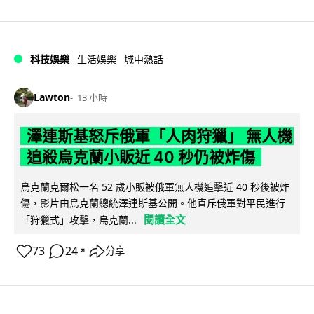
科技娛樂
生活娛樂
城中熱話
Lawton
13 小時
澤連斯基怒斥俄軍「人肉狩獵」 無人機
追殺烏克蘭小販近 40 秒仍被炸傷
烏克蘭克爾松一名 52 歲小販被俄軍無人機追擊近 40 秒後被炸
傷，影片由烏克蘭總統澤連斯基公開。他直斥俄軍對平民進行
閱讀全文
「狩獵式」攻擊，烏克蘭...
73
24
分享
↗