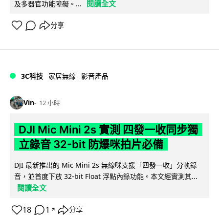
閱讀全文
及多器官功能障礙。...
分享
3C科技
家居無線
影音產品
Vin
12 小時
DJI Mic Mini 2s 實測 四發一收同步獨
立錄音 32-bit 防爆咪拍片必備
DJI 最新推出的 Mic Mini 2s 無線咪支援「四發一收」分軌錄
音，並首度下放 32-bit Float 浮點內錄功能。本文經實測其...
閱讀全文
18
1
分享
↗