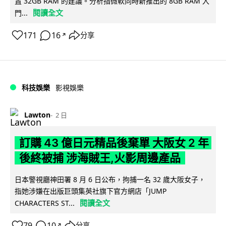
置 32GB RAM 的建議。分析指微軟同時新推出的 8GB RAM 入
閱讀全文
門...
171
16
分享
↗
科技娛樂
影視娛樂
Lawton
2 日
訂購 43 億日元精品後棄單 大阪女 2 年
後終被捕 涉海賊王,火影周邊產品
日本警視廳神田署 8 月 6 日公布，拘捕一名 32 歲大阪女子，
指她涉嫌在出版巨頭集英社旗下官方網店「JUMP
閱讀全文
CHARACTERS ST...
79
10
分享
↗