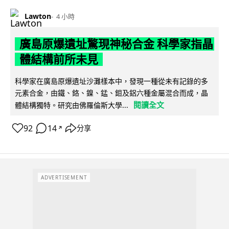
Lawton
4 小時
廣島原爆遺址驚現神秘合金 科學家指晶
體結構前所未見
科學家在廣島原爆遺址沙灘樣本中，發現一種從未有記錄的多
元素合金，由鐵、鉻、鎳、錳、鉬及鋁六種金屬混合而成，晶
閱讀全文
體結構獨特。研究由佛羅倫斯大學...
92
14
分享
↗
ADVERTISEMENT