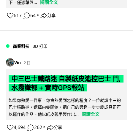
閱讀全文
下，僅憑藉與...
617
64
分享
↗
商業科技
3D 打印
Vin
2 日
中三巴士鐵路迷 自製紙皮遙控巴士 門,
水撥識郁 + 實時GPS報站
如果你熱愛一件事，你會熱愛到怎樣的程度？一位就讀中三的
巴士鐵路迷，選擇由零開始，把自己的興趣一步步變成真正可
閱讀全文
以運作的作品。他以紙皮親手製作出...
4,694
262
分享
↗