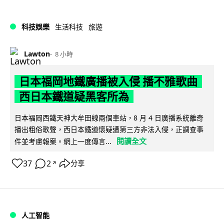
科技娛樂
生活科技
旅遊
Lawton
8 小時
日本福岡地鐵廣播被入侵 播不雅歌曲
西日本鐵道疑黑客所為
日本福岡西鐵天神大牟田線兩個車站，8 月 4 日廣播系統離奇
播出粗俗歌聲，西日本鐵道懷疑遭第三方非法入侵，正調查事
閱讀全文
件並考慮報案。網上一度傳言...
37
2
分享
↗
人工智能