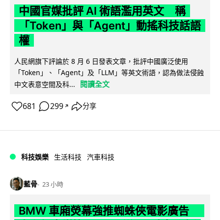
中國官媒批評 AI 術語濫用英文 稱
「Token」與「Agent」動搖科技話語
權
人民網旗下評論於 8 月 6 日發表文章，批評中國廣泛使用
「Token」、「Agent」及「LLM」等英文術語，認為做法侵蝕
閱讀全文
中文表意空間及科...
681
299
分享
↗
科技娛樂
生活科技
汽車科技
藍骨
23 小時
BMW 車廂熒幕強推蜘蛛俠電影廣告