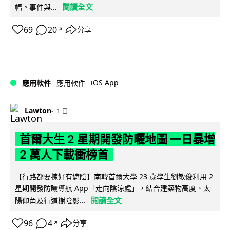
閱讀全文
幅。事件與...
69
20
分享
↗
iOS App
應用軟件
應用軟件
Lawton
1 日
首爾大生 2 星期開發防曬地圖 一日暴增
2 萬人下載衝榜首
【行路都要揀好有遮陰】南韓首爾大學 23 歲學生劉敏俊利用 2
星期開發防曬導航 App「走向陰涼處」，結合建築物高度、太
閱讀全文
陽仰角及行道樹陰影...
96
4
分享
↗