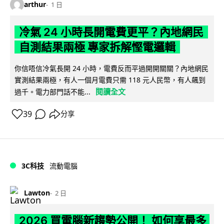
arthur
1 日
冷氣 24 小時長開電費更平？內地網民
自測結果兩極 專家拆解慳電邏輯
你信唔信冷氣長開 24 小時，電費反而平過開開關關？內地網民
實測結果兩極，有人一個月電費只需 118 元人民幣，有人飆到
閱讀全文
過千。電力部門話不能...
39
分享
3C科技
流動電腦
Lawton
2 日
2026 買電腦新趨勢公開！ 如何享最多