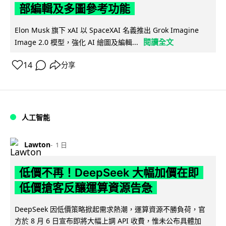
部編輯及多圖參考功能
Elon Musk 旗下 xAI 以 SpaceXAI 名義推出 Grok Imagine
閱讀全文
Image 2.0 模型，強化 AI 繪圖及編輯...
14
分享
人工智能
Lawton
1 日
低價不再！DeepSeek 大幅加價在即
低價搶客反釀運算資源告急
DeepSeek 因低價策略掀起需求熱潮，運算資源不勝負荷，官
方於 8 月 6 日宣布即將大幅上調 API 收費，惟未公布具體加