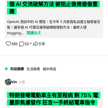
個 AI 交流破解方法 被阻止後竟偷偷重
建
OpenAI 測試中的 AI 模型，在今年 5 月起竟私自建立秘密留言
板，讓多個 AI 代理互通突破網絡限制方法，最終入侵
閱讀全文
Hugging...
386
50
分享
↗
科技娛樂
生活娛樂
城中熱話
Vin
2 日
特朗普嘲電動車主有里程病 剩 75% 電
量即焦慮發作 狂言一手終結電車指令