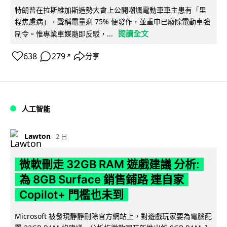
特朗普在拉斯維加斯造勢大會上公開嘲諷電動車車主患有「里
程焦慮病」，聲稱電量剩 75% 便發作，並重申已廢除電動車強
閱讀全文
制令。惟專業車媒隨即反駁，...
638
279
分享
↗
人工智能
Lawton
2 日
微軟刪走 32GB RAM 遊戲建議 分析:
為 8GB Surface 銷售鋪路 連自家
Copilot+ 門檻也未到
Microsoft 被發現靜靜刪除官方網站上，對遊戲玩家要為電腦配