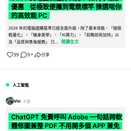
優惠 從極致便攜到電競標竿 揀選啱你
的高效能 PC
2026 年的電腦選購基準已經全面升級。除了基本效能，「極致
輕量化」、「機身美學」、「AI算力」、「前瞻技術加持」以
閱讀全文
及「品質與售後服務」 已...
39
9
分享
↗
人工智能
Vin
2 日
ChatGPT 免費呼叫 Adobe 一句話跨軟
體修圖兼整 PDF 不用開多個 APP 兼免