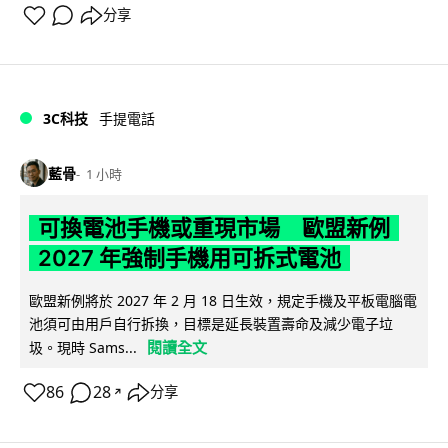
分享
3C科技
手提電話
藍骨
1 小時
可換電池手機或重現市場 歐盟新例
2027 年強制手機用可拆式電池
歐盟新例將於 2027 年 2 月 18 日生效，規定手機及平板電腦電
池須可由用戶自行拆換，目標是延長裝置壽命及減少電子垃
閱讀全文
圾。現時 Sams...
86
28
分享
↗