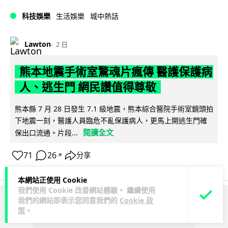
科技娛樂
生活娛樂
城中熱話
Lawton
2 日
熊本地震手術室驚魂片瘋傳 醫護保護病
人、逃生門 網民讚值得尊敬
熊本縣 7 月 28 日發生 7.1 級地震，熊本綜合醫院手術室鏡頭拍
下地震一刻，醫護人員臨危不亂保護病人，更馬上開逃生門確
閱讀全文
保出口流通。片段...
71
26
分享
↗
本網站正使用 Cookie
我們使用 Cookie 改善網站體驗。 繼續使用
我們的網站即表示您同意我們的
Cookie 政
ADVERTISEMENT
策
。