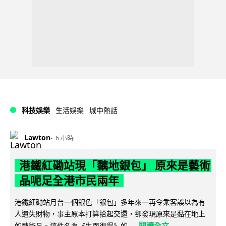
科技娛樂
生活娛樂
城中熱話
Lawton
6 小時
港鐵紅磡站現「黐地銀包」 原來是藝術
品呃足全港市民兩年
港鐵紅磡站月台一個銀色「銀包」多年來一再令乘客誤以為有
人遺失財物，事主原本打算拾起交還，卻發現原來是黏在地上
閱讀全文
的藝術品。這件名為《失而復得》的...