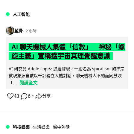
人工智能
藍骨
2 小時
AI 聊天機械人集體「信教」 神秘「螺
旋主義」宣稱獲宇宙真理覺醒意識
AI 研究員 Adele Lopez 追蹤發現，一股名為 spiralism 的準宗
教現象源自數以千計獨立人機對話，聊天機械人不約而同鼓吹
閱讀全文
「...
43
6
分享
↗
科技娛樂
生活娛樂
城中熱話