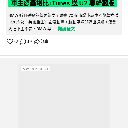
車主怒轟堪比 iTunes 送 U2 專輯翻版
BMW 近日透過無線更新向全球逾 70 個市場車輛中控熒幕推送
《蜘蛛俠：英雄重生》宣傳動畫，啟動車輛即彈出通知，觸發
閱讀全文
大批車主不滿。BMW 早...
32
4
分享
↗
ADVERTISEMENT