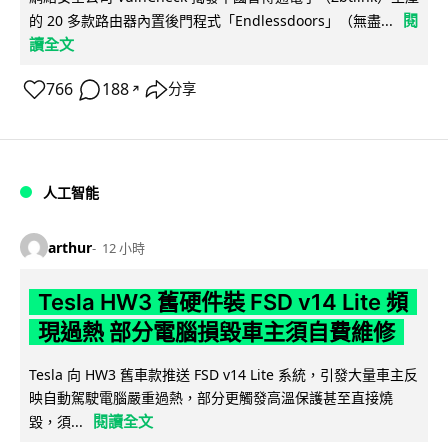
閱
的 20 多款路由器內置後門程式「Endlessdoors」（無盡...
讀全文
766
188
分享
↗
人工智能
arthur
12 小時
Tesla HW3 舊硬件裝 FSD v14 Lite 頻
現過熱 部分電腦損毀車主須自費維修
Tesla 向 HW3 舊車款推送 FSD v14 Lite 系統，引發大量車主反
映自動駕駛電腦嚴重過熱，部分更觸發高溫保護甚至直接燒
閱讀全文
毀，須...