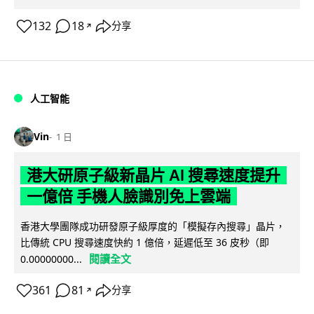
132
18
分享
↗
人工智能
Vin
1 日
港大研原子級新晶片 AI 搜尋速度提升
一億倍 手機人臉識別免上雲端
香港大學團隊成功研發原子級厚度的「模擬存內搜尋」晶片，
比傳統 CPU 搜尋速度快約 1 億倍，延遲低至 36 皮秒（即
閱讀全文
0.00000000...
361
81
分享
↗