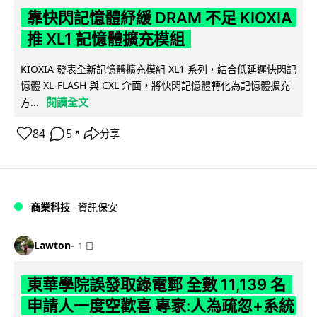
靠快閃記憶體紓緩 DRAM 不足 KIOXIA
推 XL1 記憶體擴充模組
KIOXIA 發表全新記憶體擴充模組 XL1 系列，結合低延遲快閃記
憶體 XL-FLASH 與 CXL 介面，將快閃記憶體轉化為記憶體擴充
閱讀全文
方...
84
5
分享
↗
商業科技
資訊保安
Lawton
1 日
東華學院誤發取錄電郵 全數 11,139 名
申請人一度空歡喜 專家:人為疏忽+系統