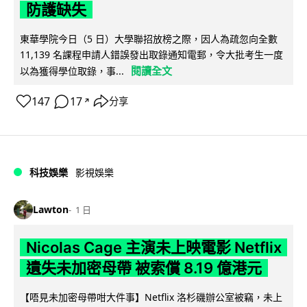
防護缺失
東華學院今日（5 日）大學聯招放榜之際，因人為疏忽向全數
11,139 名課程申請人錯誤發出取錄通知電郵，令大批考生一度
閱讀全文
以為獲得學位取錄，事...
147
17
分享
↗
科技娛樂
影視娛樂
Lawton
1 日
Nicolas Cage 主演未上映電影 Netflix
遺失未加密母帶 被索償 8.19 億港元
【唔見未加密母帶咁大件事】Netflix 洛杉磯辦公室被竊，未上