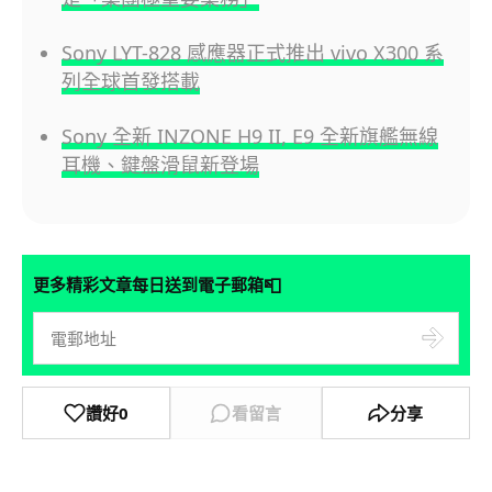
Sony LYT-828 感應器正式推出 vivo X300 系
列全球首發搭載
Sony 全新 INZONE H9 II, E9 全新旗艦無線
耳機、鍵盤滑鼠新登場
📮
更多精彩文章每日送到電子郵箱
讚好
0
看留言
分享