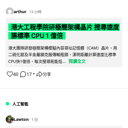
arthur
13 小時
港大工程學院研極簡架構晶片 搜尋速度
勝標準 CPU 1 億倍
港大團隊研發極簡架構模擬內容尋址記憶體（CAM）晶片，用
二硫化鉬及半金屬銻克服傳輸瓶頸，漢明距離計算速度比標準
閱讀全文
CPU快1億倍，每次搜尋耗能低...
40
17
分享
↗
人工智能
Lawton
1 日