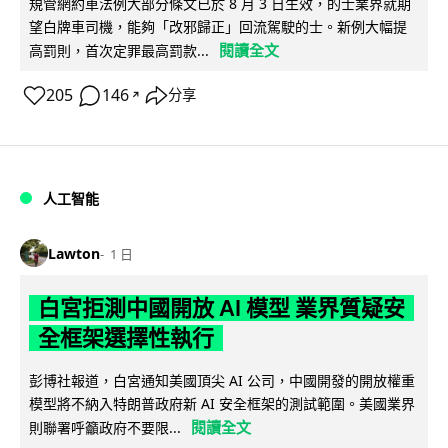
規管網約車法例大部分條文已於 8 月 3 日生效，的士業界就期
望白牌車司機，能夠「改邪歸正」回流駕駛的士。新例大幅提
閱讀全文
高罰則，首次定罪最高罰款...
205
146
分享
↗
人工智能
Lawton
1 日
白宮拒測中國開放 AI 模型 業界質疑安
全框架選擇性執行
彭博社報道，白宮通知美國頂尖 AI 公司，中國開發的開放權重
模型將不納入特朗普政府新 AI 安全框架的測試範圍。美國業界
閱讀全文
則聯署呼籲政府不要限...