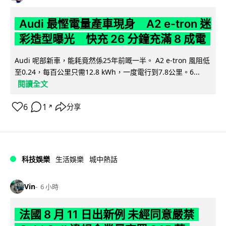
Audi 最慳電量產車現身 A2 e-tron 迷
彩造型曝光 快充 26 分鐘充滿 8 成電
Audi 呢部新車，能耗竟然係25年前嘅一半。 A2 e-tron 風阻低
至0.24，每百公里只需12.8 kWh，一度電行到7.8公里。6...
閱讀全文
6
1
分享
↗
科技娛樂
生活娛樂
城中熱話
Vin
6 小時
法國 8 月 11 日出新例 未經同意嚴禁