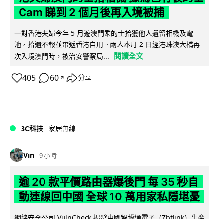
Cam 睇到 2 個月後再入境被捕
一對香港夫婦今年 5 月遊澳門乘的士拾獲他人遺留相機及電
池，拾遺不報並帶返香港自用。兩人本月 2 日經港珠澳大橋再
閱讀全文
次入境澳門時，被治安警察局...
405
60
分享
↗
3C科技
家居無線
Vin
9 小時
逾 20 款平價路由器爆後門 每 35 秒自
動連線回中國 全球 10 萬用家私隱堪憂
網絡安全公司 VulnCheck 揭發中國智博通電子（Zbtlink）生產