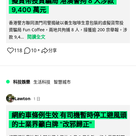
擬貨幣投資騙局 港澳警拘 8 人涉款
9,400 萬元
香港警方聯同澳門司警搗破以養生咖啡生意包裝的虛擬貨幣投
資騙局 Fun Coffee，兩地共拘捕 8 人，接獲逾 200 宗舉報，涉
閱讀全文
款 9,4...
118
10
分享
↗
科技娛樂
生活科技
智慧城市
Lawton
1 日
網約車條例生效 有司機暫時停工避風頭
的士業界籲白牌 "改邪歸正"