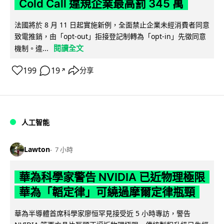
Cold Call 違規企業最高罰 345 萬
法國將於 8 月 11 日起實施新例，全面禁止企業未經消費者同意
致電推銷，由「opt-out」拒接登記制轉為「opt-in」先徵同意
閱讀全文
機制。違...
199
19
分享
↗
人工智能
Lawton
7 小時
華為科學家警告 NVIDIA 已近物理極限
華為「韜定律」可繞過摩爾定律瓶頸
華為半導體首席科學家廖恒罕見接受近 5 小時專訪，警告