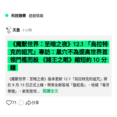
科技娛樂
遊戲情報
天恩
3 小時
《魔獸世界：至暗之夜》12.1 「烏拉特
克的詛咒」專訪：巢穴不為提高世界首
領門檻而設 《諸王之眠》縮短約 10 分
鐘
《魔獸世界：至暗之夜》版本更新 12.1「烏拉特克的詛咒」將
於 8 月 13 日正式上線，帶來全新區域「盤蛇島」、地城「毒牙
閱讀全文
祭壇」、新型態世...
71
分享