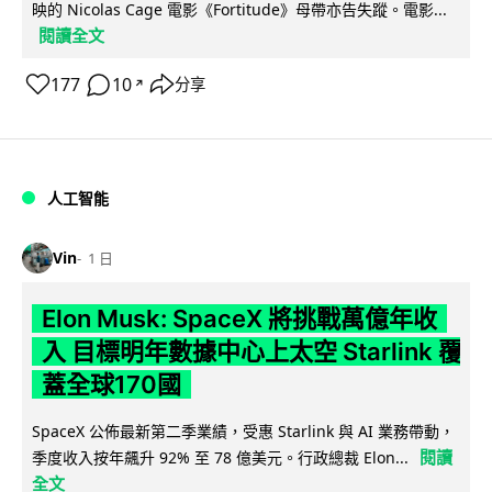
映的 Nicolas Cage 電影《Fortitude》母帶亦告失蹤。電影...
閱讀全文
177
10
分享
↗
人工智能
Vin
1 日
Elon Musk: SpaceX 將挑戰萬億年收
入 目標明年數據中心上太空 Starlink 覆
蓋全球170國
SpaceX 公佈最新第二季業績，受惠 Starlink 與 AI 業務帶動，
閱讀
季度收入按年飆升 92% 至 78 億美元。行政總裁 Elon...
全文