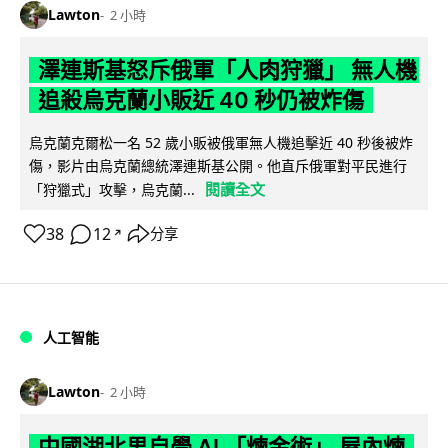
Lawton
2 小時
澤連斯基怒斥俄軍「人肉狩獵」 無人機
追殺烏克蘭小販近 40 秒仍被炸傷
烏克蘭克爾松一名 52 歲小販被俄軍無人機追擊近 40 秒後被炸
傷，影片由烏克蘭總統澤連斯基公開。他直斥俄軍對平民進行
閱讀全文
「狩獵式」攻擊，烏克蘭...
38
12
分享
↗
人工智能
Lawton
2 小時
中國湖北男自學 AI 「煉金術」 屋內煉