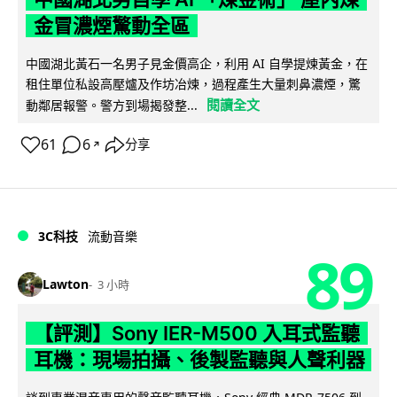
金冒濃煙驚動全區
中國湖北黃石一名男子見金價高企，利用 AI 自學提煉黃金，在
租住單位私設高壓爐及作坊冶煉，過程產生大量刺鼻濃煙，驚
閱讀全文
動鄰居報警。警方到場揭發整...
61
6
分享
↗
3C科技
流動音樂
89
Lawton
3 小時
【評測】Sony IER-M500 入耳式監聽
耳機：現場拍攝、後製監聽與人聲利器