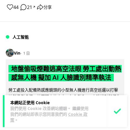
44
21
分享
↗
人工智能
Vin
1 日
地盤偷吸煙難逃高空法眼 勞工處出動熱
感無人機 擬加 AI 人臉識別精準執法
勞工處投入配備熱感應鏡頭的小型無人機進行高空巡邏以打擊
地盤違例吸煙，並正研究於未來一年內引入 AI 人臉識別與行為
本網站正使用 Cookie
閱讀全文
分析功能，結合三大技術進一...
我們使用 Cookie 改善網站體驗。 繼續使用
我們的網站即表示您同意我們的
Cookie 政
246
57
分享
↗
策
。