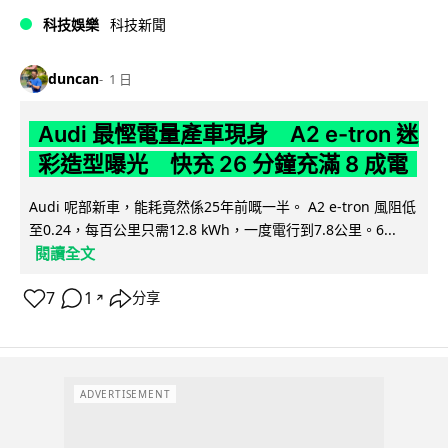
科技娛樂
科技新聞
duncan
1 日
Audi 最慳電量產車現身 A2 e-tron 迷
彩造型曝光 快充 26 分鐘充滿 8 成電
Audi 呢部新車，能耗竟然係25年前嘅一半。 A2 e-tron 風阻低
至0.24，每百公里只需12.8 kWh，一度電行到7.8公里。6...
閱讀全文
7
1
分享
↗
ADVERTISEMENT