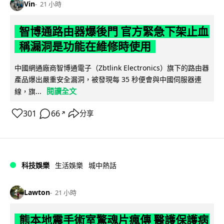
Vin
21 小時
智博通路由器爆後門 官方緊急下架止血
稱漏洞是功能在維修時使用
中國網通廠商智博通電子（Zbtlink Electronics）旗下的路由器
產品爆出嚴重安全漏洞，被發現每 35 秒便會與中國伺服器連
閱讀全文
線，旗...
301
66
分享
↗
科技娛樂
生活娛樂
城中熱話
Lawton
21 小時
熊本地震手術室驚魂片瘋傳 醫護保護病