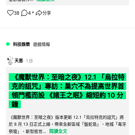
38
4
分享
↗
科技娛樂
遊戲情報
天恩
1 日
《魔獸世界：至暗之夜》12.1 「烏拉特
克的詛咒」專訪：巢穴不為提高世界首
領門檻而設 《諸王之眠》縮短約 10 分
鐘
《魔獸世界：至暗之夜》版本更新 12.1「烏拉特克的詛咒」將
於 8 月 13 日正式上線，帶來全新區域「盤蛇島」、地城「毒牙
閱讀全文
祭壇」、新型態世...