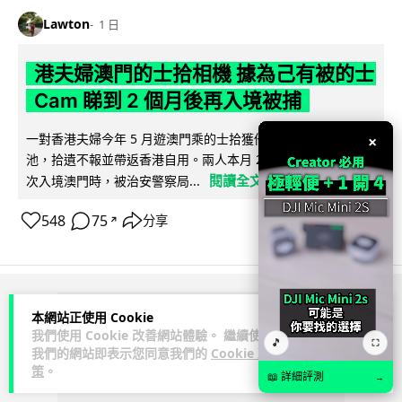
Lawton
1 日
港夫婦澳門的士拾相機 據為己有被的士
Cam 睇到 2 個月後再入境被捕
一對香港夫婦今年 5 月遊澳門乘的士拾獲他人遺留相機及電
×
池，拾遺不報並帶返香港自用。兩人本月 2 日經港珠澳大橋再
閱讀全文
次入境澳門時，被治安警察局...
548
75
分享
↗
ADVERTISEMENT
本網站正使用 Cookie
我們使用 Cookie 改善網站體驗。 繼續使用
🎵
⛶
我們的網站即表示您同意我們的
Cookie 政
策
。
📖 詳細評測
→