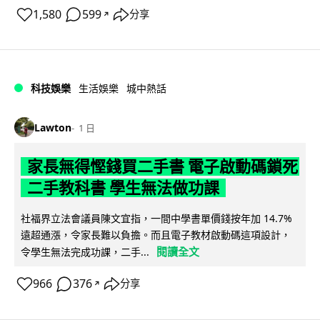
1,580
599
分享
↗
科技娛樂
生活娛樂
城中熱話
Lawton
1 日
家長無得慳錢買二手書 電子啟動碼鎖死
二手教科書 學生無法做功課
社福界立法會議員陳文宜指，一間中學書單價錢按年加 14.7%
遠超通漲，令家長難以負擔。而且電子教材啟動碼這項設計，
閱讀全文
令學生無法完成功課，二手...
966
376
分享
↗