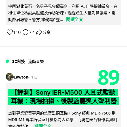
中國湖北黃石一名男子見金價高企，利用 AI 自學提煉黃金，在
租住單位私設高壓爐及作坊冶煉，過程產生大量刺鼻濃煙，驚
閱讀全文
動鄰居報警。警方到場揭發整...
110
7
分享
↗
3C科技
流動音樂
89
Lawton
1 日
【評測】Sony IER-M500 入耳式監聽
耳機：現場拍攝、後製監聽與人聲利器
談到專業混音專用的聲音監聽耳機，Sony 經典 MDR-7506 到
MDR-M1 專業錄音室耳機都為人熟悉。而現在舞台製作者與創
閱讀全文
意影像製作...