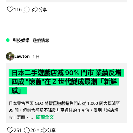
116
分享
科技娛樂
遊戲情報
Lawton
1 日
日本二手遊戲店減 90% 門市 業績反增
四成 "懷舊"在 Z 世代變成最潮「新鮮
感」
日本零售巨頭 GEO 將懷舊遊戲銷售門市從 1,000 間大幅減至
99 間，但銷售額卻不降反升至過往的 1.4 倍。做到「減店增
閱讀全文
收」奇蹟，...
251
20
分享
↗