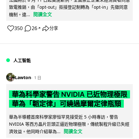
致電推銷，由「opt-out」拒接登記制轉為「opt-in」先徵同意
閱讀全文
機制。違...
350
26
分享
↗
人工智能
Lawton
1 日
華為科學家警告 NVIDIA 已近物理極限
華為「韜定律」可繞過摩爾定律瓶頸
華為半導體首席科學家廖恒罕見接受近 5 小時專訪，警告
NVIDIA 等西方晶片巨頭正逼近物理極限，傳統製程升級已失經
閱讀全文
濟效益。他同時介紹華為...