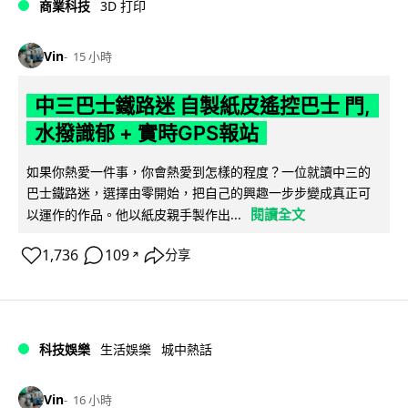
商業科技
3D 打印
Vin
15 小時
中三巴士鐵路迷 自製紙皮遙控巴士 門,
水撥識郁 + 實時GPS報站
如果你熱愛一件事，你會熱愛到怎樣的程度？一位就讀中三的
巴士鐵路迷，選擇由零開始，把自己的興趣一步步變成真正可
閱讀全文
以運作的作品。他以紙皮親手製作出...
1,736
109
分享
↗
科技娛樂
生活娛樂
城中熱話
Vin
16 小時