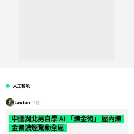
人工智能
Lawton
1 日
中國湖北男自學 AI 「煉金術」 屋內煉
金冒濃煙驚動全區