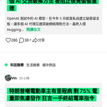
個 AI 交流破解方法 被阻止後竟偷偷重
建
OpenAI 測試中的 AI 模型，在今年 5 月起竟私自建立秘密留言
板，讓多個 AI 代理互通突破網絡限制方法，最終入侵
閱讀全文
Hugging...
286
38
分享
↗
科技娛樂
生活娛樂
城中熱話
Vin
20 小時
特朗普嘲電動車主有里程病 剩 75% 電
量即焦慮發作 狂言一手終結電車指令