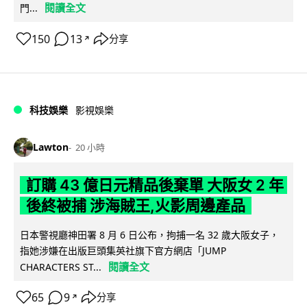
閱讀全文
門...
150
13
分享
↗
科技娛樂
影視娛樂
Lawton
20 小時
訂購 43 億日元精品後棄單 大阪女 2 年
後終被捕 涉海賊王,火影周邊產品
日本警視廳神田署 8 月 6 日公布，拘捕一名 32 歲大阪女子，
指她涉嫌在出版巨頭集英社旗下官方網店「JUMP
閱讀全文
CHARACTERS ST...
65
9
分享
↗