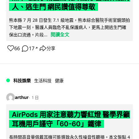
人、逃生門 網民讚值得尊敬
熊本縣 7 月 28 日發生 7.1 級地震，熊本綜合醫院手術室鏡頭拍
下地震一刻，醫護人員臨危不亂保護病人，更馬上開逃生門確
閱讀全文
保出口流通。片段...
66
17
分享
↗
科技娛樂
生活科技
健康
arthur
1 日
AirPods 用家注意聽力響紅燈 醫學界籲
耳機用戶謹守「60-60」鐵律
長時間高音量佩戴耳機可能導致永久性噪音性聽損。本文盤點 4