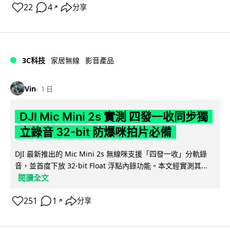
22
4
分享
↗
3C科技
家居無線
影音產品
Vin
1 日
DJI Mic Mini 2s 實測 四發一收同步獨
立錄音 32-bit 防爆咪拍片必備
DJI 最新推出的 Mic Mini 2s 無線咪支援「四發一收」分軌錄
音，並首度下放 32-bit Float 浮點內錄功能。本文經實測其...
閱讀全文
251
1
分享
↗