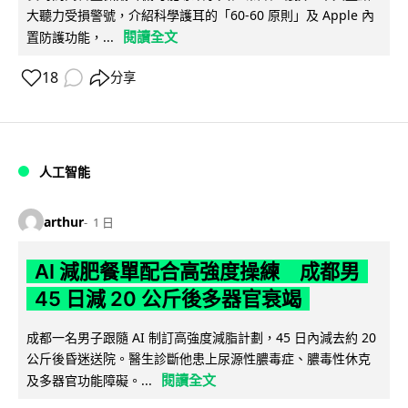
大聽力受損警號，介紹科學護耳的「60-60 原則」及 Apple 內
閱讀全文
置防護功能，...
18
分享
人工智能
arthur
1 日
AI 減肥餐單配合高強度操練 成都男
45 日減 20 公斤後多器官衰竭
成都一名男子跟隨 AI 制訂高強度減脂計劃，45 日內減去約 20
公斤後昏迷送院。醫生診斷他患上尿源性膿毒症、膿毒性休克
閱讀全文
及多器官功能障礙。...