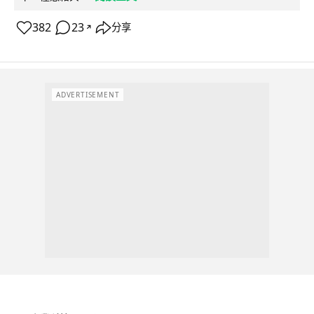
382
23
分享
↗
ADVERTISEMENT