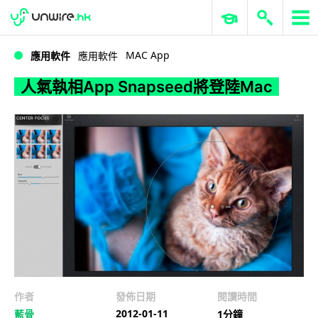
WWDC 2026
GenAI 與雲端科技專區
ERP 與商業 AI
人氣執相App Snapseed將登陸Mac
MAC App
應用軟件
應用軟件
人氣執相App Snapseed將登陸Mac
作者
發佈日期
閱讀時間
2012-01-11
藍骨
1分鐘