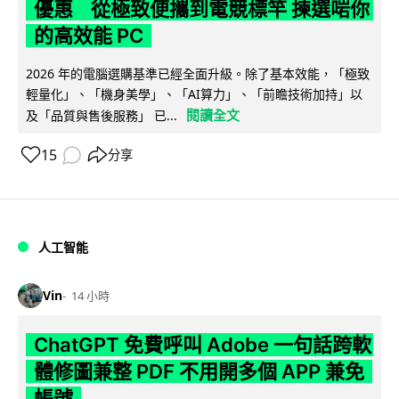
優惠 從極致便攜到電競標竿 揀選啱你
的高效能 PC
2026 年的電腦選購基準已經全面升級。除了基本效能，「極致
輕量化」、「機身美學」、「AI算力」、「前瞻技術加持」以
閱讀全文
及「品質與售後服務」 已...
15
分享
人工智能
Vin
14 小時
ChatGPT 免費呼叫 Adobe 一句話跨軟
體修圖兼整 PDF 不用開多個 APP 兼免
帳號