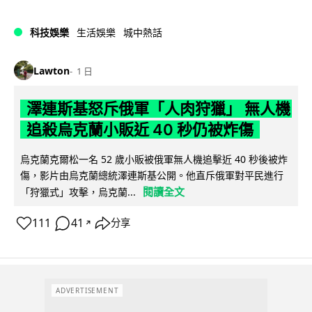
科技娛樂
生活娛樂
城中熱話
Lawton
1 日
澤連斯基怒斥俄軍「人肉狩獵」 無人機
追殺烏克蘭小販近 40 秒仍被炸傷
烏克蘭克爾松一名 52 歲小販被俄軍無人機追擊近 40 秒後被炸
傷，影片由烏克蘭總統澤連斯基公開。他直斥俄軍對平民進行
閱讀全文
「狩獵式」攻擊，烏克蘭...
111
41
分享
↗
ADVERTISEMENT