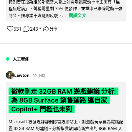
特朗普在拉斯維加斯造勢大會上公開嘲諷電動車車主患有「里
程焦慮病」，聲稱電量剩 75% 便發作，並重申已廢除電動車強
閱讀全文
制令。惟專業車媒隨即反駁，...
531
243
分享
↗
人工智能
Lawton
20 小時
微軟刪走 32GB RAM 遊戲建議 分析:
為 8GB Surface 銷售鋪路 連自家
Copilot+ 門檻也未到
Microsoft 被發現靜靜刪除官方網站上，對遊戲玩家要為電腦配
置 32GB RAM 的建議。分析指微軟同時新推出的 8GB RAM 入